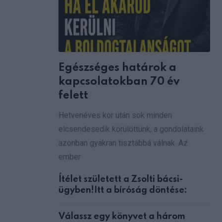
Egészséges határok a
kapcsolatokban 70 év
felett
Hetvenéves kor után sok minden
elcsendesedik körülöttünk, a gondolataink
azonban gyakran tisztábbá válnak. Az
ember
Ítélet született a Zsolti bácsi-
ügyben!Itt a bíróság döntése:
Válassz egy könyvet a három