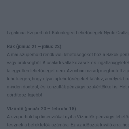
Izgalmas Szuperhold: Különleges Lehetőségek Nyolc Csilla
Rák (június 21 – július 22):
A mai szuperhold rendkívüli lehetőségeket hoz a Rákok pénz
vagy örökségből. A családi vállalkozások és ingatlanügyletek
ki egyetlen lehetőséget sem. Azonban maradj megfontolt a p
lehetséges, hogy olyan új lehetőségeket találsz, amelyek hoss
minden döntést, és konzultálj pénzügyi szakértőkkel is. Hét
gördítesz lejjebb!
Vízöntő (január 20 – február 18):
A szuperhold új dimenziókat nyit a Vízöntők pénzügyi lehet
tesznek a befektetők számára. Ez az időszak kiváló arra, hogy