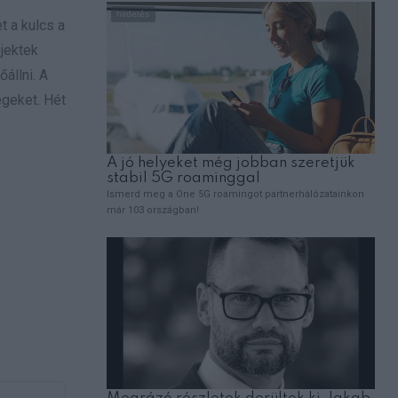
t a kulcs a
ojektek
állni. A
égeket. Hét