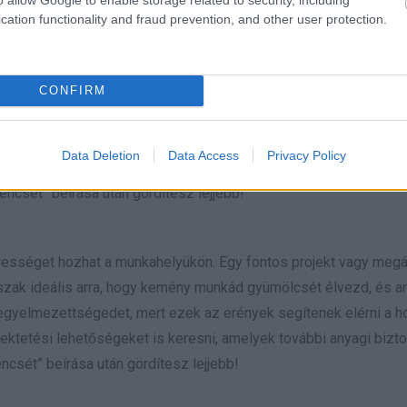
cation functionality and fraud prevention, and other user protection.
különösen az utazás, az oktatás és a személyes fejlődés terén. 
ot is ígérnek számodra. Lehet, hogy egy külföldi projekt vagy 
CONFIRM
ot vállalni és kilépni a megszokott keretek közül. Az új tapaszta
elj azonban arra, hogy ne veszítsd el a realitásérzékedet, és 
Data Deletion
Data Access
Privacy Policy
solatokra tehetsz szert, amelyek hosszú távon is előnyösek le
ncsét” beírása után gördítesz lejjebb!
rességet hozhat a munkahelyükön. Egy fontos projekt vagy meg
őszak ideális arra, hogy kemény munkád gyümölcsét élvezd, és a
a fegyelmezettségedet, mert ezek az erények segítenek elérni a 
fektetési lehetőségeket is keresni, amelyek további anyagi bizt
ncsét” beírása után gördítesz lejjebb!