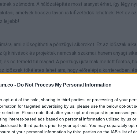
tnek számodra. A hálózatépítés most aranyat érhet, így légy nyit
lakítani, amelyek hosszú távon is kifizetődők lehetnek. Hét év s
z lejjebb!
ára, ami elősegítheti a pénzügyi sikereket. Ez az időszak alka
 Az új kihívások és projektek nemcsak szakmai, hanem anyagi sike
t, és ne terheld túl magad. A pénzügyi jutalmak mellett fontos, h
 időszak tökéletes lehet arra, hogy előrelépj a karrieredben, és
 és a „sok szerencsét” beírása után gördítesz lejjebb!
um.co -
Do Not Process My Personal Information
to opt-out of the sale, sharing to third parties, or processing of your per
formation for targeted advertising by us, please use the below opt-out s
r selection. Please note that after your opt-out request is processed y
eing interest-based ads based on personal information utilized by us or
disclosed to third parties prior to your opt-out. You may separately opt-
losure of your personal information by third parties on the IAB’s list of