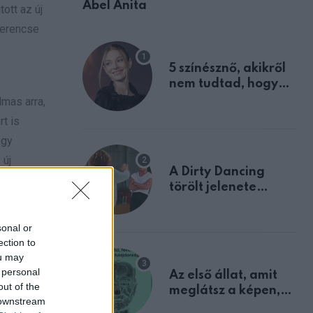
Ábel Anita
ott az új
zerencse
5 színésznő, akikről
nem tudtad, hogy
fiúként születtek
lmas arra,
rt is
ogy
 új
A Dirty Dancing
törölt jelenete
megerősíti azt, amit
mindannyian
sonal or
sejtettünk
ection to
ou may
 personal
Az első állat, amit
out of the
meglátsz a képen,
 downstream
elárulja legrosszabb