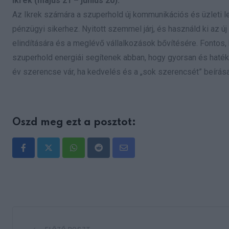
Ikrek (május 21 – június 20):
Az Ikrek számára a szuperhold új kommunikációs és üzleti leh
pénzügyi sikerhez. Nyitott szemmel járj, és használd ki az ú
elindítására és a meglévő vállalkozások bővítésére. Fontos, h
szuperhold energiái segítenek abban, hogy gyorsan és hatéko
év szerencse vár, ha kedvelés és a „sok szerencsét” beírása
Oszd meg ezt a posztot:
Whatsapp
Reddit
Share
via
Email