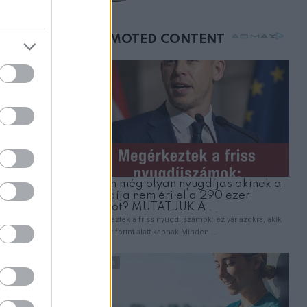
születésnapján –
órákkal később
mellettem ült az első
osztályon
onná
délyedből
zhat. Ne
a is.
v
atos
zú távú
gőrizd a
zálj a
bb