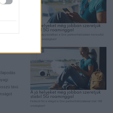
Ezek a
tanulmányi
latok és
mindig
hetnek
állapodás
nyagi
hosszú távú
onságot