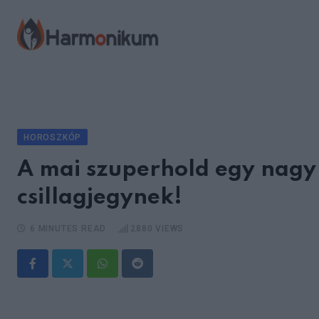
Skip
to
content
HOROSZKÓP
A mai szuperhold egy nagy
csillagjegynek!
6 MINUTES READ
2880
VIEWS
Whatsapp
Reddit