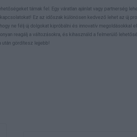
etőségeket tárnak fel. Egy váratlan ajánlat vagy partnerség lehe
j kapcsolatokat! Ez az időszak különösen kedvező lehet az új pr
ogy ne félj új dolgokat kipróbálni és innovatív megoldásokkal elő
nyan reagálj a változásokra, és kihasználd a felmerülő lehetős
 után gördítesz lejjebb!