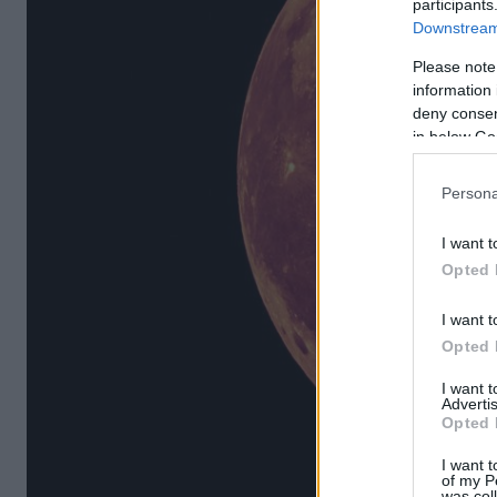
participants
Downstream 
Please note
information 
deny consent
in below Go
Persona
I want t
Opted 
I want t
Opted 
I want 
Advertis
Opted 
I want t
of my P
was col