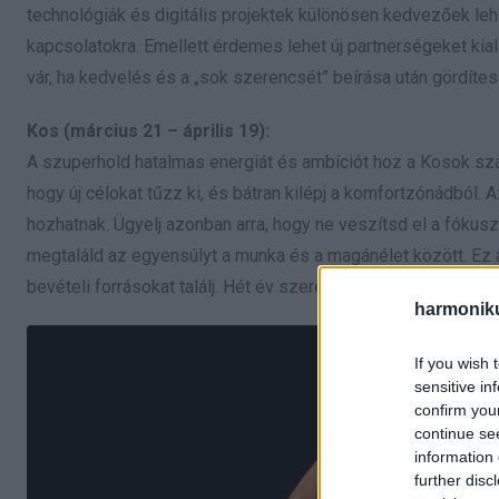
technológiák és digitális projektek különösen kedvezőek lehe
kapcsolatokra. Emellett érdemes lehet új partnerségeket kia
vár, ha kedvelés és a „sok szerencsét” beírása után gördítes
Kos (március 21 – április 19):
A szuperhold hatalmas energiát és ambíciót hoz a Kosok szám
hogy új célokat tűzz ki, és bátran kilépj a komfortzónádból.
hozhatnak. Ügyelj azonban arra, hogy ne veszítsd el a fókusz
megtaláld az egyensúlyt a munka és a magánélet között. Ez az
bevételi forrásokat találj. Hét év szerencse vár, ha kedvelés
harmonik
If you wish 
sensitive in
confirm you
continue se
information 
further disc