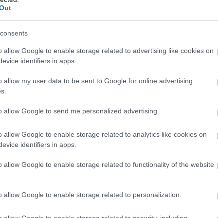
Out
consents
t arra, hogy kreatív és spirituális tehetségüket pénzügyi hasz
o allow Google to enable storage related to advertising like cookies on
művészeti formával foglalkozol, most itt az ideje, hogy a szenve
evice identifiers in apps.
szvétel nemcsak lelki megelégedést, hanem anyagi jutalmat is ho
o allow my user data to be sent to Google for online advertising
ények érdekében szükség lesz a kitartásodra és a szorgalmadr
s.
fedezni, amelyek hosszú távon is jövedelmezőek lehetnek. Hét é
án gördítesz lejjebb!
to allow Google to send me personalized advertising.
o allow Google to enable storage related to analytics like cookies on
evice identifiers in apps.
at a pénzügyi életükben. Az ingatlanokkal és a földdel kapcsol
lkalmas arra, hogy megszilárdítsd anyagi helyzetedet, és hoss
o allow Google to enable storage related to functionality of the website
 kihasználása révén növelheted jövedelmedet. Fontos, hogy me
a pillanatnyi sikerek által. A hosszú távú jólét érdekében fókus
o allow Google to enable storage related to personalization.
lehet pénzügyi tanácsadóval konzultálni, hogy biztosan a legjo
a „sok szerencsét” beírása után gördítesz lejjebb!
o allow Google to enable storage related to security, including