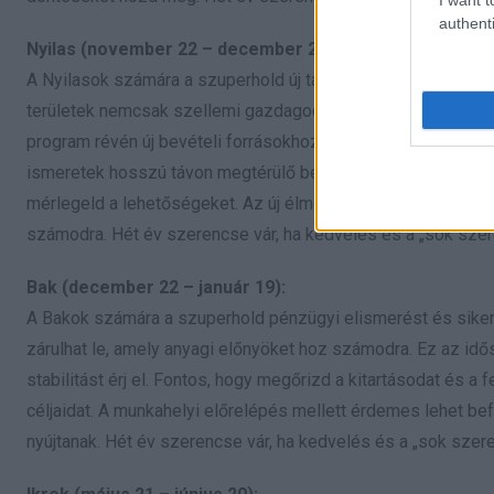
authenti
Nyilas (november 22 – december 21):
A Nyilasok számára a szuperhold új távlatokat nyithat meg, 
területek nemcsak szellemi gazdagodást, hanem anyagi haszn
program révén új bevételi forrásokhoz jutsz. Ne félj kockázat
ismeretek hosszú távon megtérülő befektetések lehetnek. Ügy
mérlegeld a lehetőségeket. Az új élmények révén olyan kapc
számodra. Hét év szerencse vár, ha kedvelés és a „sok szere
Bak (december 22 – január 19):
A Bakok számára a szuperhold pénzügyi elismerést és sike
zárulhat le, amely anyagi előnyöket hoz számodra. Ez az id
stabilitást érj el. Fontos, hogy megőrizd a kitartásodat és 
céljaidat. A munkahelyi előrelépés mellett érdemes lehet be
nyújtanak. Hét év szerencse vár, ha kedvelés és a „sok szere