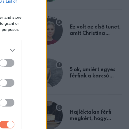
B’s List of
tulajdonságodat
er and store
to grant or
Ez volt az első tünet,
ed purposes
amit Christina
Applegate éveken
át félreértett, pedig
a szklerózis
multiplex
egyértelmű jele volt
5 ok, amiért egyes
férfiak a karcsú
nőket részesítik
előnyben
Hajléktalan férfi
megkért, hogy
vegyek neki kávét a