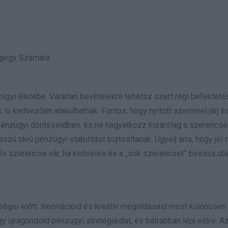
gjegy Számára
ügyi életébe. Váratlan bevételekre tehetsz szert régi befektet
 is kedvezően alakulhatnak. Fontos, hogy nyitott szemmel járj é
énzügyi döntéseidben, és ne hagyatkozz kizárólag a szerencsér
zú távú pénzügyi stabilitást biztosítanak. Ügyelj arra, hogy jól 
 év szerencse vár, ha kedvelés és a „sok szerencsét” beírása ut
őségei előtt. Innovációid és kreatív megoldásaid most különöse
 újragondold pénzügyi stratégiáidat, és bátrabban lépj előre. Az