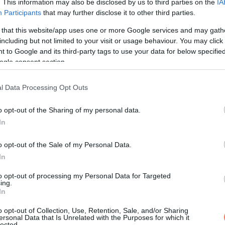
. This information may also be disclosed by us to third parties on the
IA
Participants
that may further disclose it to other third parties.
 that this website/app uses one or more Google services and may gath
including but not limited to your visit or usage behaviour. You may click 
 to Google and its third-party tags to use your data for below specifi
ogle consent section.
l Data Processing Opt Outs
o opt-out of the Sharing of my personal data.
In
o opt-out of the Sale of my Personal Data.
In
to opt-out of processing my Personal Data for Targeted
ing.
In
o opt-out of Collection, Use, Retention, Sale, and/or Sharing
ersonal Data that Is Unrelated with the Purposes for which it
lected.