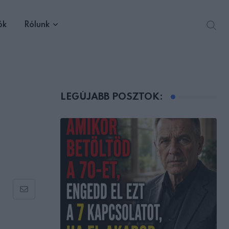
ók
Rólunk
LEGÚJABB POSZTOK:
Share
via
Email