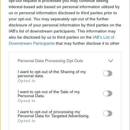
opt-out request is processed you may continue seeing
interest-based ads based on personal information utilized by
us or personal information disclosed to third parties prior to
your opt-out. You may separately opt-out of the further
disclosure of your personal information by third parties on the
Oszd meg ezt a posztot:
IAB’s list of downstream participants. This information may
also be disclosed by us to third parties on the
IAB’s List of
Downstream Participants
that may further disclose it to other
Whatsapp
Reddit
Share
third parties.
via
Please note that this website/app uses one or more Google
Personal Data Processing Opt Outs
Email
services and may gather and store information including but
not limited to your visit or usage behaviour. You may click to
I want to opt-out of the Sharing of my
personal data.
grant or deny consent to Google and its third-party tags to
Opted In
use your data for below specified purposes in below Google
ELŐZŐ POSZT
consent section.
I want to opt-out of the Sale of my
Personal Data.
A székely bácsi megy az országúton
Opted In
szekérrel, és lelassít mellette egy sportkocsi
I want to opt-out of processing my
Personal Data for Targeted Advertising.
Opted In