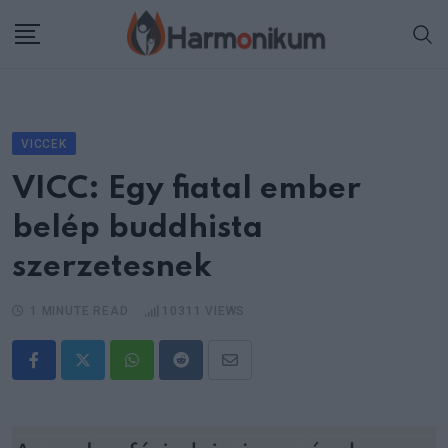
Skip
to
content
VICCEK
VICC: Egy fiatal ember
belép buddhista
szerzetesnek
1 MINUTE READ
10311
VIEWS
Whatsapp
Reddit
Share
via
Email