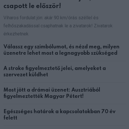
csapott le először!
Viharos fordulat jön: akár 90 km/órás széllel és
felhőszakadással csaphatnak le a zivatarok! Zivatarok
érkezhetnek
Válassz egy szimbólumot, és nézd meg, milyen
üzenetre lehet most a legnagyobb szükséged
A stroke figyelmeztető jelei, amelyeket a
szervezet küldhet
Most jött a drámai üzenet: Ausztriából
figyelmeztették Magyar Pétert!
Egészséges határok a kapcsolatokban 70 év
felett