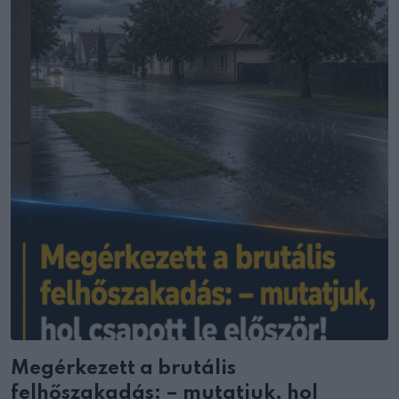
Megérkezett a brutális
felhőszakadás: – mutatjuk, hol