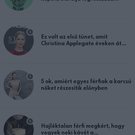
tulajdonságodat
Ez volt az első tünet, amit
Christina Applegate éveken át
félreértett, pedig a szklerózis
multiplex egyértelmű jele volt
5 ok, amiért egyes férfiak a karcsú
nőket részesítik előnyben
Hajléktalan férfi megkért, hogy
vegyek neki kávét a