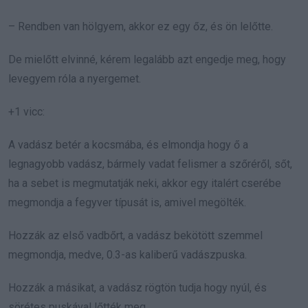
– Rendben van hölgyem, akkor ez egy őz, és ön lelőtte.
De mielőtt elvinné, kérem legalább azt engedje meg, hogy
levegyem róla a nyergemet.
+1 vicc:
A vadász betér a kocsmába, és elmondja hogy ő a
legnagyobb vadász, bármely vadat felismer a szőréről, sőt,
ha a sebet is megmutatják neki, akkor egy italért cserébe
megmondja a fegyver típusát is, amivel megölték.
Hozzák az első vadbőrt, a vadász bekötött szemmel
megmondja, medve, 0.3-as kaliberű vadászpuska.
Hozzák a másikat, a vadász rögtön tudja hogy nyúl, és
sörétes puskával lőtték meg.