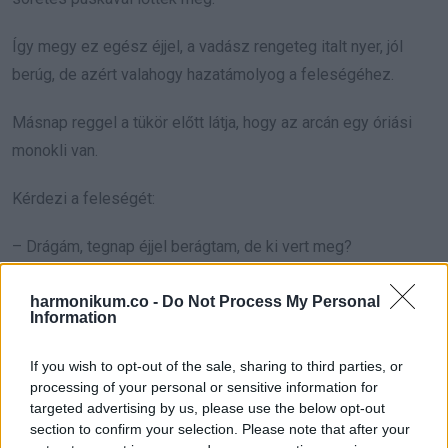
Így megy ez egész éjjel, a vadász rengeteg italt nyer, jól
berúg, de azért valahogy hazatámolyog a feleségéhez.
Másnap reggel a tükör előtt látja, hogy az arcán egy óriási
monokli van.
Kérdezi a feleségét:
– Drágám, tegnap éjjel berágtam, de ki vert meg?
Mire az asszony:
harmonikum.co -
Do Not Process My Personal
Information
– Én.
If you wish to opt-out of the sale, sharing to third parties, or
processing of your personal or sensitive information for
Éjjel 3-kor mellém bújtál, betetted a kezed a bugyimba, és
targeted advertising by us, please use the below opt-out
azt mondtad, ez egy vadászgörény és fejszével verték
section to confirm your selection. Please note that after your
agyon.