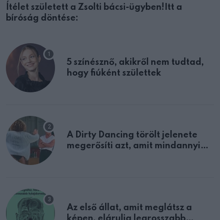
Ítélet született a Zsolti bácsi-ügyben!Itt a
bíróság döntése:
5 színésznő, akikről nem tudtad,
hogy fiúként születtek
A Dirty Dancing törölt jelenete
megerősíti azt, amit mindannyian
sejtettünk
Az első állat, amit meglátsz a
képen, elárulja legrosszabb