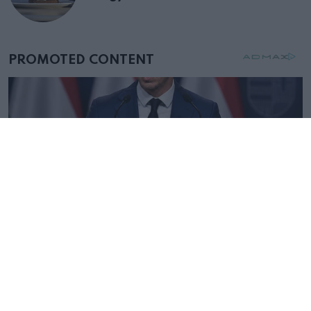
születésnapján – órákkal később
mellettem ült az első osztályon