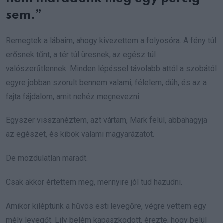
sem.”
Remegtek a lábaim, ahogy kivezettem a folyosóra. A fény túl
erősnek tűnt, a tér túl üresnek, az egész túl
valószerűtlennek. Minden lépéssel távolabb attól a szobától
egyre jobban szorult bennem valami, félelem, düh, és az a
fajta fájdalom, amit nehéz megnevezni.
Egyszer visszanéztem, azt vártam, Mark felül, abbahagyja
az egészet, és kibök valami magyarázatot.
De mozdulatlan maradt.
Csak akkor értettem meg, mennyire jól tud hazudni.
Amikor kiléptünk a hűvös esti levegőre, végre vettem egy
mély levegőt. Lily belém kapaszkodott, érezte, hogy belül