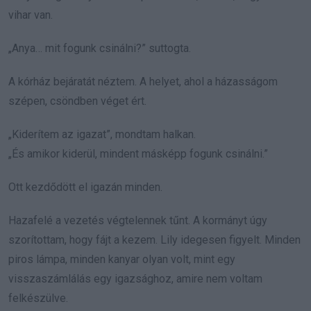
vihar van.
„Anya… mit fogunk csinálni?” suttogta.
A kórház bejáratát néztem. A helyet, ahol a házasságom
szépen, csöndben véget ért.
„Kiderítem az igazat”, mondtam halkan.
„És amikor kiderül, mindent másképp fogunk csinálni.”
Ott kezdődött el igazán minden.
Hazafelé a vezetés végtelennek tűnt. A kormányt úgy
szorítottam, hogy fájt a kezem. Lily idegesen figyelt. Minden
piros lámpa, minden kanyar olyan volt, mint egy
visszaszámlálás egy igazsághoz, amire nem voltam
felkészülve.