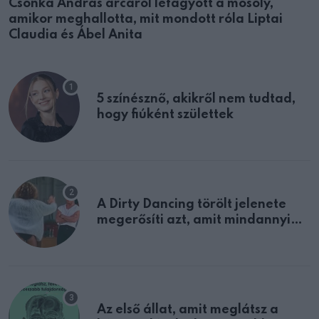
Csonka András arcáról lefagyott a mosoly,
amikor meghallotta, mit mondott róla Liptai
Claudia és Ábel Anita
5 színésznő, akikről nem tudtad,
hogy fiúként születtek
A Dirty Dancing törölt jelenete
megerősíti azt, amit mindannyian
sejtettünk
Az első állat, amit meglátsz a