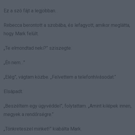
Ez a szó fájt a legjobban.
Rebecca berontott a szobába, és lefagyott, amikor meglátta,
hogy Mark felült.
„Te elmondtad neki?” sziszegte.
„Én nem…”
„Elég”, vágtam közbe. „Felvettem a telefonhívásodat.”
Elsápadt.
„Beszéltem egy ügyvéddel”, folytattam. „Amint kilépek innen,
megyek a rendőrségre.”
„Tönkreteszel minket!” kiabálta Mark.