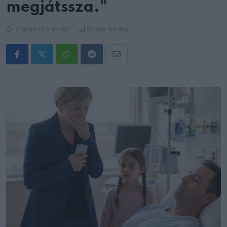
megjátssza.”
7 MINUTES READ
34200
VIEWS
Whatsapp
Reddit
Share
via
Email