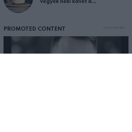
vegyek neki kávét a
születésnapján – órákkal később
mellettem ült az első osztályon