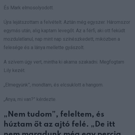
És Mark elmosolyodott.
Újra lejátszottam a felvételt. Aztán még egyszer. Háromszor
egymás után, alig kaptam levegőt. Az a férfi, aki ott feküdt
mozdulatlanul, nap mint nap színészkedett, miközben a
felesége és a lánya mellette gyászolt.
A szívem úgy vert, mintha ki akarna szakadni. Megfogtam
Lily kezét.
„Elmegyünk”, mondtam, és elcsuklott a hangom.
„Anya, mi van?” kérdezte.
„Nem tudom”, feleltem, és
húztam őt az ajtó felé. „De itt
nem maradunk még egy percig