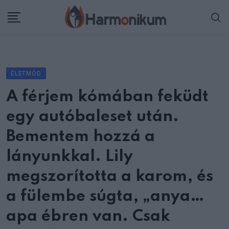
Skip
to
content
ÉLETMÓD
A férjem kómában feküdt
egy autóbaleset után.
Bementem hozzá a
lányunkkal. Lily
megszorította a karom, és
a fülembe súgta, „anya…
apa ébren van. Csak