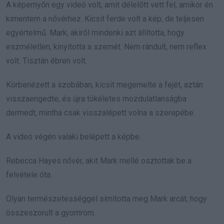
A képernyőn egy videó volt, amit délelőtt vett fel, amikor én
kimentem a nővérhez. Kicsit ferde volt a kép, de teljesen
egyértelmű. Mark, akiről mindenki azt állította, hogy
eszméletlen, kinyitotta a szemét. Nem rándult, nem reflex
volt. Tisztán ébren volt.
Körbenézett a szobában, kicsit megemelte a fejét, aztán
visszaengedte, és újra tökéletes mozdulatlanságba
dermedt, mintha csak visszalépett volna a szerepébe.
A videó végén valaki belépett a képbe.
Rebecca Hayes nővér, akit Mark mellé osztottak be a
felvétele óta.
Olyan természetességgel simította meg Mark arcát, hogy
összeszorult a gyomrom.