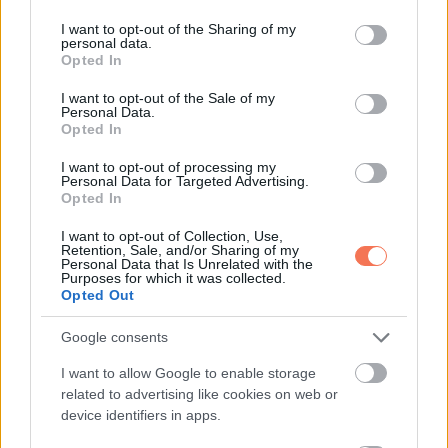
services and may gather and store information including but
not limited to your visit or usage behaviour. You may click to
I want to opt-out of the Sharing of my
Aznap este visszamentem a kórházba, nem azért, hogy
personal data.
grant or deny consent to Google and its third-party tags to
Markkal beszéljek, hanem hogy bizonyítékot gyűjtsek. A
Opted In
use your data for below specified purposes in below Google
személyzeti kijárat közelében vártam. Egy óra múlva
consent section.
I want to opt-out of the Sale of my
Personal Data.
Rebecca kijött, és idegesen beszélt a telefonjába.
Opted In
Követtem távolról.
I want to opt-out of processing my
Personal Data for Targeted Advertising.
Opted In
„Marknak kómában kell maradnia, amíg át nem megy a
I want to opt-out of Collection, Use,
kifizetés”, suttogta. „A felesége még mindig nem
Retention, Sale, and/or Sharing of my
Personal Data that Is Unrelated with the
gyanakszik.”
Purposes for which it was collected.
Opted Out
Elállt a lélegzetem.
Google consents
Minden szavát rögzítettem.
I want to allow Google to enable storage
related to advertising like cookies on web or
Mielőtt hazamentem volna, meghoztam egy utolsó döntést.
device identifiers in apps.
Az összes közös számláról áttettem a pénzt egy védett