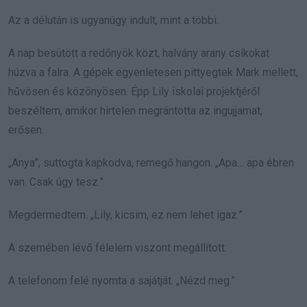
Az a délután is ugyanúgy indult, mint a többi.
A nap besütött a redőnyök közt, halvány arany csíkokat
húzva a falra. A gépek egyenletesen pittyegtek Mark mellett,
hűvösen és közönyösen. Épp Lily iskolai projektjéről
beszéltem, amikor hirtelen megrántotta az ingujjamat,
erősen.
„Anya”, suttogta kapkodva, remegő hangon. „Apa… apa ébren
van. Csak úgy tesz.”
Megdermedtem. „Lily, kicsim, ez nem lehet igaz.”
A szemében lévő félelem viszont megállított.
A telefonom felé nyomta a sajátját. „Nézd meg.”