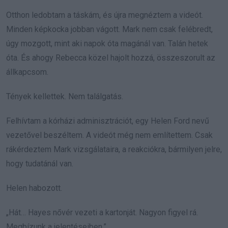
Otthon ledobtam a táskám, és újra megnéztem a videót.
Minden képkocka jobban vágott. Mark nem csak felébredt,
úgy mozgott, mint aki napok óta magánál van. Talán hetek
óta. És ahogy Rebecca közel hajolt hozzá, összeszorult az
állkapcsom.
Tények kellettek. Nem találgatás.
Felhívtam a kórházi adminisztrációt, egy Helen Ford nevű
vezetővel beszéltem. A videót még nem említettem. Csak
rákérdeztem Mark vizsgálataira, a reakciókra, bármilyen jelre,
hogy tudatánál van.
Helen habozott.
„Hát… Hayes nővér vezeti a kartonját. Nagyon figyel rá.
Megbízunk a jelentéseiben.”