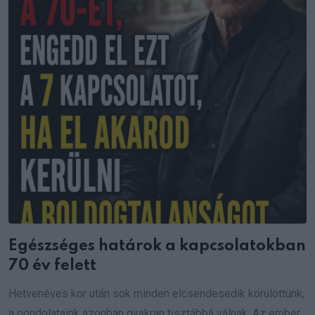
Egészséges határok a kapcsolatokban
70 év felett
Hetvenéves kor után sok minden elcsendesedik körülöttünk,
a gondolataink azonban gyakran tisztábbá válnak. Az ember