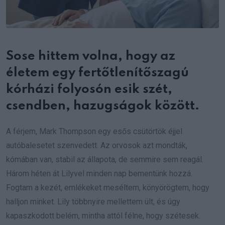
Sose hittem volna, hogy az
életem egy fertőtlenítőszagú
kórházi folyosón esik szét,
csendben, hazugságok között.
A férjem, Mark Thompson egy esős csütörtök éjjel
autóbalesetet szenvedett. Az orvosok azt mondták,
kómában van, stabil az állapota, de semmire sem reagál.
Három héten át Lilyvel minden nap bementünk hozzá.
Fogtam a kezét, emlékeket meséltem, könyörögtem, hogy
halljon minket. Lily többnyire mellettem ült, és úgy
kapaszkodott belém, mintha attól félne, hogy szétesek.