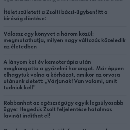
Ítélet született a Zsolti bácsi-ügyben!Itt a
bíróság döntése:
Válassz egy könyvet a három közül:
megmutathatja, milyen nagy változás közeledik
az életedben
A lányom két év kemoterápia után
megkongatta a győzelmi harangot. Már éppen
elhagytuk volna a kórházat, amikor az orvosa
utánunk sietett: „Várjanak! Van valami, amit
tudniuk kell”
Robbanhat az egészségügy egyik legsúlyosabb
ügye: Hegedűs Zsolt feljelentése hatalmas
lavinát indíthat el!