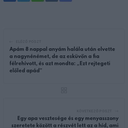
via
Email
ELŐZŐ POSZT
Apám 8 nappal anyám halála után elvette
a nagynénémet, de az esküvőn a fia
félrehívott, és azt mondta: „Ezt rejtegeti
előled apád”
KÖVETKEZŐ POSZT
Egy apa vesztesége és egy menyasszony
szeretete között a részvét lett az a híd, ami