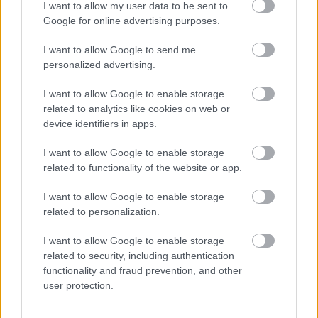
I want to allow my user data to be sent to
számlára. Bármit is tervezett Mark, Lilytől és tőlem többé
Google for online advertising purposes.
nem vehet el semmit.
I want to allow Google to send me
personalized advertising.
Aznap éjjel Lily mellett feküdtem, és nem jött álom a
szememre. Tudtam, hogy a következő nap mindent felborít.
I want to allow Google to enable storage
related to analytics like cookies on web or
Másnap reggel visszamentem a kórházba. Kívül nyugodtnak
device identifiers in apps.
tűntem, belül jéghideg voltam.
I want to allow Google to enable storage
related to functionality of the website or app.
Beléptem Mark szobájába, és becsuktam az ajtót.
I want to allow Google to enable storage
„Mark”, mondtam halkan. „Itt az ideje felébredni.”
related to personalization.
I want to allow Google to enable storage
Semmi.
related to security, including authentication
functionality and fraud prevention, and other
„Mindent tudok.”
user protection.
A szemhéja megrezzent.