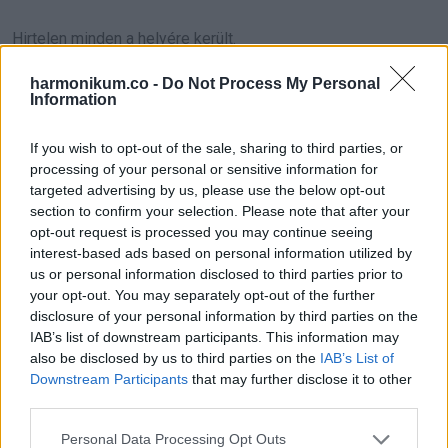
Hirtelen minden a helyére került.
harmonikum.co -
Do Not Process My Personal
Ez nem tévedés volt. Nem pánik. Nem zavar.
Information
Ez egy terv volt.
If you wish to opt-out of the sale, sharing to third parties, or
processing of your personal or sensitive information for
Korán elhoztam Lilyt az iskolából. Az arcomról leolvasta,
targeted advertising by us, please use the below opt-out
hogy baj van, még mielőtt megszólaltam volna.
section to confirm your selection. Please note that after your
opt-out request is processed you may continue seeing
interest-based ads based on personal information utilized by
„Anya… találtál valamit?”
us or personal information disclosed to third parties prior to
your opt-out. You may separately opt-out of the further
„Igen”, mondtam remegő hangon. „Apád nem csak
disclosure of your personal information by third parties on the
megjátssza. Ő és az a nővér pénzért csinálják.”
IAB’s list of downstream participants. This information may
also be disclosed by us to third parties on the
IAB’s List of
Downstream Participants
that may further disclose it to other
Lily nagyot nyelt. „Biztonságban vagyunk?”
third parties.
Ez a kérdés összetört, mert először nem tudtam biztosan.
Please note that this website/app uses one or more Google
Personal Data Processing Opt Outs