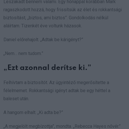
Leszakadt bennem valami. Egy hónappal korábban Mark
ragaszkodott hozzá, hogy frissítsük az élet és rokkantsági
biztosítást, „biztos, ami biztos”. Gondolkodás nélkül
aláírtam. Tizenkét éve voltunk házasok.
Daniel előrehajolt. „Adtak be kárigényt?”
„Nem… nem tudom.”
„Ezt azonnal derítse ki.”
Felhívtam a biztosítót. Az ügyintéző megerősítette a
félelmemet. Rokkantsági igényt adtak be egy héttel a
baleset után.
A hangom elhalt. „Ki adta be?”
„A megjelölt megbízottja”, mondta. „Rebecca Hayes nővér.”