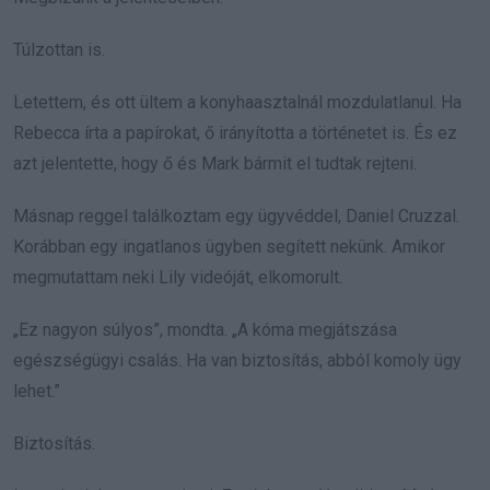
Túlzottan is.
Letettem, és ott ültem a konyhaasztalnál mozdulatlanul. Ha
Rebecca írta a papírokat, ő irányította a történetet is. És ez
azt jelentette, hogy ő és Mark bármit el tudtak rejteni.
Másnap reggel találkoztam egy ügyvéddel, Daniel Cruzzal.
Korábban egy ingatlanos ügyben segített nekünk. Amikor
megmutattam neki Lily videóját, elkomorult.
„Ez nagyon súlyos”, mondta. „A kóma megjátszása
egészségügyi csalás. Ha van biztosítás, abból komoly ügy
lehet.”
Biztosítás.