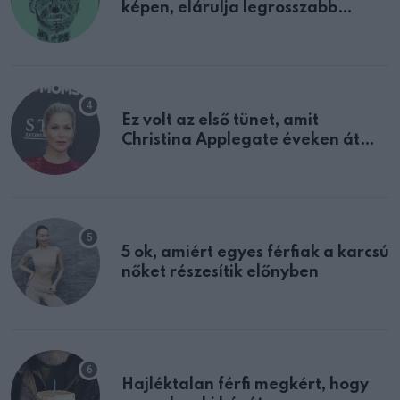
képen, elárulja legrosszabb
tulajdonságodat
Ez volt az első tünet, amit
Christina Applegate éveken át
félreértett, pedig a szklerózis
multiplex egyértelmű jele volt
5 ok, amiért egyes férfiak a karcsú
nőket részesítik előnyben
Hajléktalan férfi megkért, hogy