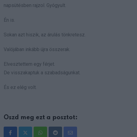
napsütésben rajzol. Gyógyult.
Én is.
Sokan azt hiszik, az árulás tönkretesz.
Valójában inkább újra összerak.
Elvesztettem egy férjet.
De visszakaptuk a szabadságunkat.
És ez elég volt.
Oszd meg ezt a posztot:
Whatsapp
Reddit
Share