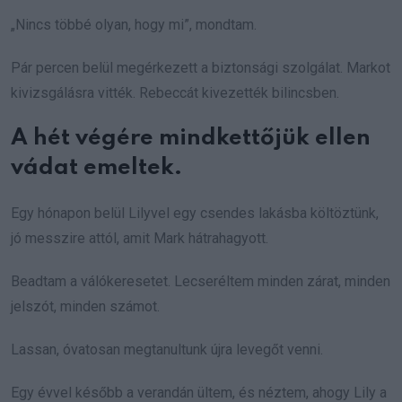
„Nincs többé olyan, hogy mi”, mondtam.
Pár percen belül megérkezett a biztonsági szolgálat. Markot
kivizsgálásra vitték. Rebeccát kivezették bilincsben.
A hét végére mindkettőjük ellen
vádat emeltek.
Egy hónapon belül Lilyvel egy csendes lakásba költöztünk,
jó messzire attól, amit Mark hátrahagyott.
Beadtam a válókeresetet. Lecseréltem minden zárat, minden
jelszót, minden számot.
Lassan, óvatosan megtanultunk újra levegőt venni.
Egy évvel később a verandán ültem, és néztem, ahogy Lily a