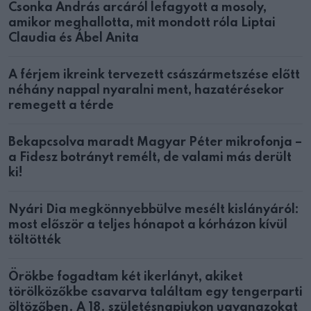
Csonka András arcáról lefagyott a mosoly,
amikor meghallotta, mit mondott róla Liptai
Claudia és Ábel Anita
A férjem ikreink tervezett császármetszése előtt
néhány nappal nyaralni ment, hazatérésekor
remegett a térde
Bekapcsolva maradt Magyar Péter mikrofonja –
a Fidesz botrányt remélt, de valami más derült
ki!
Nyári Dia megkönnyebbülve mesélt kislányáról:
most először a teljes hónapot a kórházon kívül
töltötték
Örökbe fogadtam két ikerlányt, akiket
törölközőkbe csavarva találtam egy tengerparti
öltözőben. A 18. születésnapjukon ugyanazokat