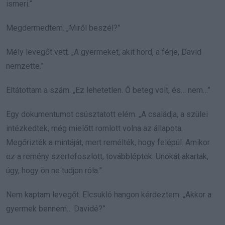
ismeri.”
Megdermedtem. „Miről beszél?”
Mély levegőt vett. „A gyermeket, akit hord, a férje, David
nemzette.”
Eltátottam a szám. „Ez lehetetlen. Ő beteg volt, és… nem…”
Egy dokumentumot csúsztatott elém. „A családja, a szülei
intézkedtek, még mielőtt romlott volna az állapota.
Megőrizték a mintáját, mert remélték, hogy felépül. Amikor
ez a remény szertefoszlott, továbbléptek. Unokát akartak,
úgy, hogy ön ne tudjon róla.”
Nem kaptam levegőt. Elcsukló hangon kérdeztem: „Akkor a
gyermek bennem… Davidé?”