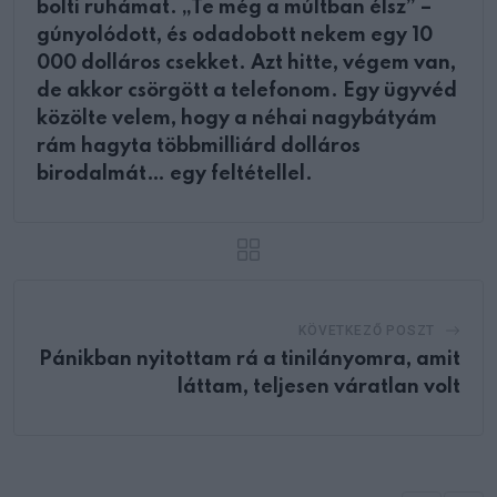
bolti ruhámat. „Te még a múltban élsz” –
gúnyolódott, és odadobott nekem egy 10
000 dolláros csekket. Azt hitte, végem van,
de akkor csörgött a telefonom. Egy ügyvéd
közölte velem, hogy a néhai nagybátyám
rám hagyta többmilliárd dolláros
birodalmát… egy feltétellel.
KÖVETKEZŐ POSZT
Pánikban nyitottam rá a tinilányomra, amit
láttam, teljesen váratlan volt