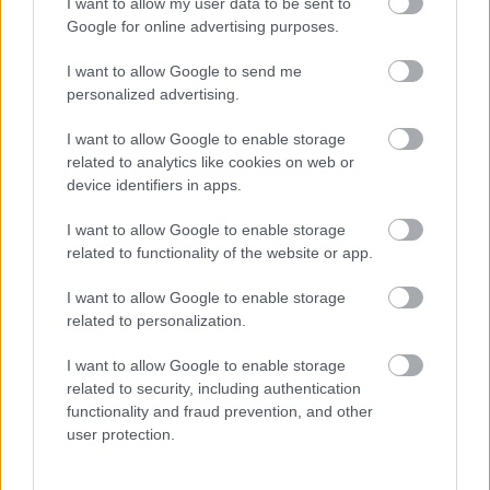
I want to allow my user data to be sent to
Pár óra múlva Lena bejött a szobába. Egy borítékot tett az
Google for online advertising purposes.
éjjeliszekrényre.
I want to allow Google to send me
„Rendezve van” – mondta halkan. „Anyagi gondja nem lesz.”
personalized advertising.
Rá sem néztem.
I want to allow Google to enable storage
„Csak mondja meg” – suttogtam –, „jól van?”
related to analytics like cookies on web or
device identifiers in apps.
Bólintott. „Egészséges. A család hálás. De kérem,
I want to allow Google to enable storage
semmilyen kapcsolatot ne keressen. Soha.”
related to functionality of the website or app.
A levél
I want to allow Google to enable storage
related to personalization.
Két hét múlva hazatértem.
I want to allow Google to enable storage
David állapota újra romlott. Az orvos szerint a kezelések már
related to security, including authentication
nem hatottak.
functionality and fraud prevention, and other
user protection.
Az ágya mellett ültem, fogtam a kezét. Néha felnyitotta a