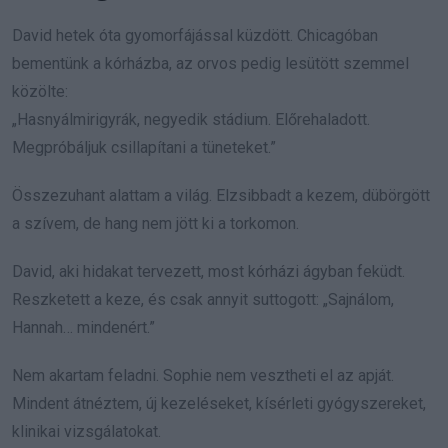
David hetek óta gyomorfájással küzdött. Chicagóban
bementünk a kórházba, az orvos pedig lesütött szemmel
közölte:
„Hasnyálmirigyrák, negyedik stádium. Előrehaladott.
Megpróbáljuk csillapítani a tüneteket.”
Összezuhant alattam a világ. Elzsibbadt a kezem, dübörgött
a szívem, de hang nem jött ki a torkomon.
David, aki hidakat tervezett, most kórházi ágyban feküdt.
Reszketett a keze, és csak annyit suttogott: „Sajnálom,
Hannah… mindenért.”
Nem akartam feladni. Sophie nem vesztheti el az apját.
Mindent átnéztem, új kezeléseket, kísérleti gyógyszereket,
klinikai vizsgálatokat.