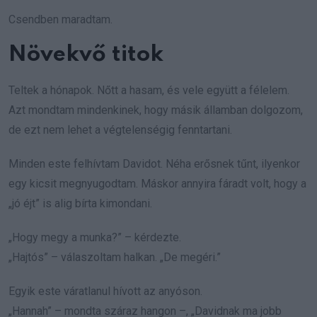
Csendben maradtam.
Növekvő titok
Teltek a hónapok. Nőtt a hasam, és vele együtt a félelem.
Azt mondtam mindenkinek, hogy másik államban dolgozom,
de ezt nem lehet a végtelenségig fenntartani.
Minden este felhívtam Davidot. Néha erősnek tűnt, ilyenkor
egy kicsit megnyugodtam. Máskor annyira fáradt volt, hogy a
„jó éjt” is alig bírta kimondani.
„Hogy megy a munka?” – kérdezte.
„Hajtós” – válaszoltam halkan. „De megéri.”
Egyik este váratlanul hívott az anyóson.
„Hannah” – mondta száraz hangon –, „Davidnak ma jobb