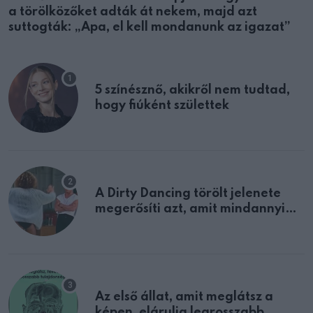
a törölközőket adták át nekem, majd azt
suttogták: „Apa, el kell mondanunk az igazat”
5 színésznő, akikről nem tudtad,
hogy fiúként születtek
A Dirty Dancing törölt jelenete
megerősíti azt, amit mindannyian
sejtettünk
Az első állat, amit meglátsz a
képen, elárulja legrosszabb