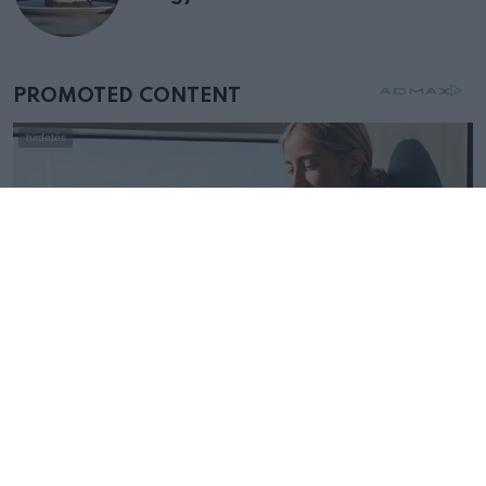
születésnapján – órákkal később
mellettem ült az első osztályon