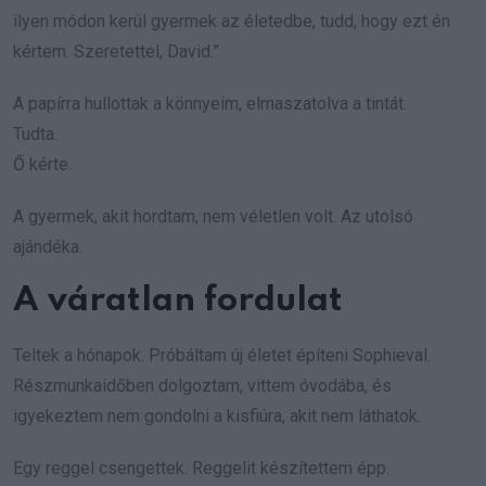
ilyen módon kerül gyermek az életedbe, tudd, hogy ezt én
kértem. Szeretettel, David.”
A papírra hullottak a könnyeim, elmaszatolva a tintát.
Tudta.
Ő kérte.
A gyermek, akit hordtam, nem véletlen volt. Az utolsó
ajándéka.
A váratlan fordulat
Teltek a hónapok. Próbáltam új életet építeni Sophieval.
Részmunkaidőben dolgoztam, vittem óvodába, és
igyekeztem nem gondolni a kisfiúra, akit nem láthatok.
Egy reggel csengettek. Reggelit készítettem épp.