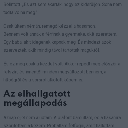
Bólintott. „És azt sem akarták, hogy ez kiderüljön. Soha nem
tudta volna meg.”
Csak ültem némán, remegő kézzel a hasamon.
Bennem volt annak a férfinak a gyermeke, akit szerettem.
Egy baba, akit idegenek kapnak meg. És mindezt azok
szervezték, akik mindig távol tartottak maguktól.
És ez még csak a kezdet volt. Akkor repedt meg először a
felszín, és innentől minden megváltozott bennem, a
hűségről és a sorsról alkotott képem is.
Az elhallgatott
megállapodás
Aznap éjjel nem aludtam. A plafont bámultam, és a hasamra
szorítottam a kezem. Próbáltam felfogni, amit hallottam.