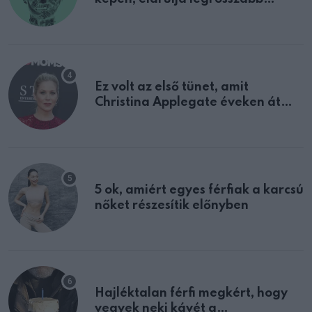
tulajdonságodat
Ez volt az első tünet, amit
Christina Applegate éveken át
félreértett, pedig a szklerózis
multiplex egyértelmű jele volt
5 ok, amiért egyes férfiak a karcsú
nőket részesítik előnyben
Hajléktalan férfi megkért, hogy
vegyek neki kávét a