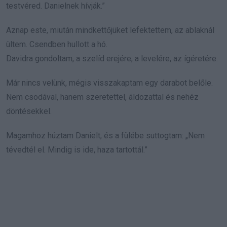
testvéred. Danielnek hívják.”
Aznap este, miután mindkettőjüket lefektettem, az ablaknál
ültem. Csendben hullott a hó.
Davidra gondoltam, a szelíd erejére, a levelére, az ígéretére.
Már nincs velünk, mégis visszakaptam egy darabot belőle.
Nem csodával, hanem szeretettel, áldozattal és nehéz
döntésekkel.
Magamhoz húztam Danielt, és a fülébe suttogtam: „Nem
tévedtél el. Mindig is ide, haza tartottál.”