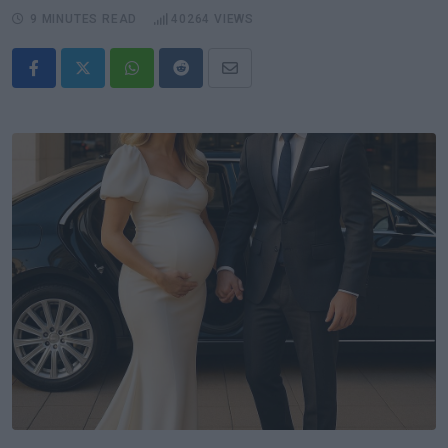
9 MINUTES READ
40264
VIEWS
Whatsapp
Reddit
Share
via
Email