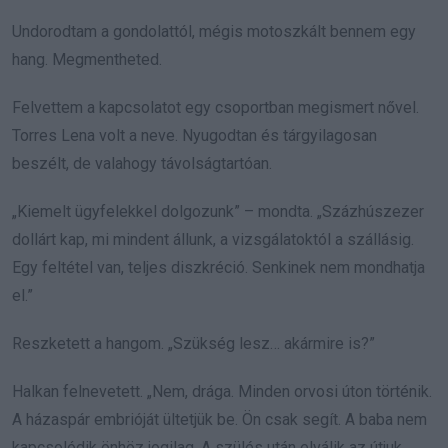
Undorodtam a gondolattól, mégis motoszkált bennem egy
hang. Megmentheted.
Felvettem a kapcsolatot egy csoportban megismert nővel.
Torres Lena volt a neve. Nyugodtan és tárgyilagosan
beszélt, de valahogy távolságtartóan.
„Kiemelt ügyfelekkel dolgozunk” – mondta. „Százhúszezer
dollárt kap, mi mindent állunk, a vizsgálatoktól a szállásig.
Egy feltétel van, teljes diszkréció. Senkinek nem mondhatja
el.”
Reszketett a hangom. „Szükség lesz… akármire is?”
Halkan felnevetett. „Nem, drága. Minden orvosi úton történik.
A házaspár embrióját ültetjük be. Ön csak segít. A baba nem
kapcsolódik önhöz jogilag. A szülés után elválik az útjuk,