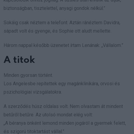
biztonságban, tisztelettel, anyagi gondok nélkül.”
Sokáig csak néztem a telefont. Aztán ránéztem Davidra,
sápadt volt és gyenge, és Sophie ott aludt mellette.
Három nappal később üzenetet írtam Lenának: „Vállalom.”
A titok
Minden gyorsan történt.
Los Angelesbe repítettek egy magánklinikára, orvosi és
pszichológiai vizsgálatokra.
A szerződés húsz oldalas volt. Nem olvastam át mindent
betűről betűre. Az utolsó mondat elég volt:
„A béranya önként lemond minden jogáról a gyermek felett,
és szigorú titoktartást vállal.”