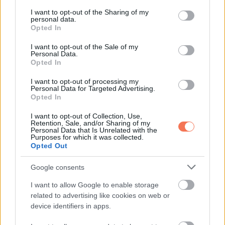
services and may gather and store information including but
not limited to your visit or usage behaviour. You may click to
I want to opt-out of the Sharing of my
A fájások kora reggel indultak. Az ágy szélét szorítottam, és
personal data.
grant or deny consent to Google and its third-party tags to
Opted In
sírtam. A nővér azt hitte, a fájdalom miatt. Pedig nem amiatt
use your data for below specified purposes in below Google
volt.
consent section.
I want to opt-out of the Sale of my
Personal Data.
Opted In
Arra gondoltam, hogy David gyermekét hozom a világra, és
I want to opt-out of processing my
azonnal oda kell adnom valaki másnak.
Personal Data for Targeted Advertising.
Opted In
Amikor felhangzott a baba első sírása, elfordítottam a fejem.
I want to opt-out of Collection, Use,
A nővér odahajolt. „Kisfiú” – suttogta.
Retention, Sale, and/or Sharing of my
Personal Data that Is Unrelated with the
Purposes for which it was collected.
Egy pillanatra láttam. Apró volt és rózsaszín, tökéletes.
Opted Out
Az ujjai úgy görbültek, mint Davidé szoktak alvás közben.
Google consents
Aztán elvitték.
I want to allow Google to enable storage
related to advertising like cookies on web or
device identifiers in apps.
Némán feküdtem, patakzottak a könnyeim, üres volt a karom.