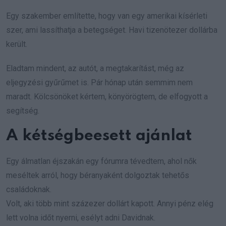
Egy szakember említette, hogy van egy amerikai kísérleti
szer, ami lassíthatja a betegséget. Havi tizenötezer dollárba
került.
Eladtam mindent, az autót, a megtakarítást, még az
eljegyzési gyűrűmet is. Pár hónap után semmim nem
maradt. Kölcsönöket kértem, könyörögtem, de elfogyott a
segítség.
A kétségbeesett ajánlat
Egy álmatlan éjszakán egy fórumra tévedtem, ahol nők
meséltek arról, hogy béranyaként dolgoztak tehetős
családoknak.
Volt, aki több mint százezer dollárt kapott. Annyi pénz elég
lett volna időt nyerni, esélyt adni Davidnak.