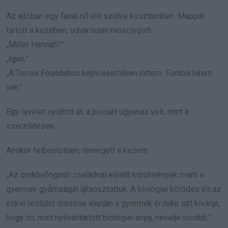
Az ajtóban egy fiatal nő állt szürke kosztümben. Mappát
tartott a kezében, udvariasan mosolygott.
„Miller Hannah?”
„Igen.”
„A Torres Foundation képviseletében jöttem. Fontos hírem
van.”
Egy levelet nyújtott át, a pecsét ugyanaz volt, mint a
szerződésen.
Amikor felbontottam, remegett a kezem.
„Az örökbefogadó családnál előállt körülmények miatt a
gyermek gyámságát újraosztottuk. A biológiai kötődés és az
etikai testület döntése alapján a gyermek érdeke azt kívánja,
hogy ön, mint nyilvántartott biológiai anya, nevelje tovább.”