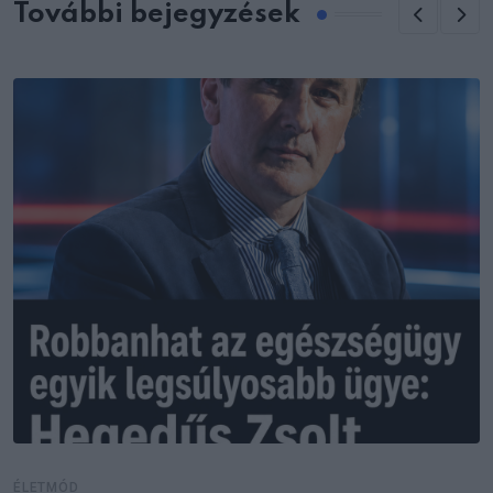
További bejegyzések
ÉLETMÓD