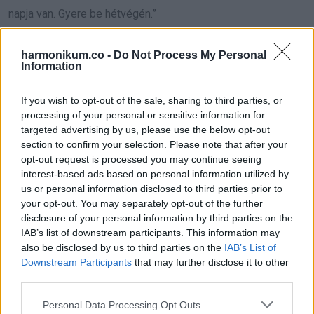
napja van. Gyere be hétvégén.”
Mindig hűvös volt velem. Sosem tartott elég jónak a fiához.
harmonikum.co -
Do Not Process My Personal
Information
Amikor bementem, alig nézett rám. David körül sertepertélt,
igazgatta a takarót, kanállal etette a levest.
If you wish to opt-out of the sale, sharing to third parties, or
processing of your personal or sensitive information for
Az ajtóból figyeltem. A kezem ösztönösen a hasamra
targeted advertising by us, please use the below opt-out
csúszott.
section to confirm your selection. Please note that after your
opt-out request is processed you may continue seeing
Összeakadt a tekintetünk. Egy pillanatra úgy éreztem, tud
interest-based ads based on personal information utilized by
us or personal information disclosed to third parties prior to
valamit. Mintha bűntudat villant volna a szemében.
your opt-out. You may separately opt-out of the further
disclosure of your personal information by third parties on the
A szülés
IAB’s list of downstream participants. This information may
also be disclosed by us to third parties on the
IAB’s List of
Downstream Participants
that may further disclose it to other
Kilenc hónappal azután, hogy Lena felhívott, visszatértem
third parties.
Los Angelesbe.
Please note that this website/app uses one or more Google
A szülést ugyanott, a magánklinikán tervezték.
Personal Data Processing Opt Outs