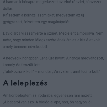
A harmadik hónapra megérkezett az első részlet, húszezer
dollár.
Kifizettem a kórházi számlákat, megvettem az új
gyógyszert, felvettem egy magánápolót.
David arca visszanyerte a színét. Megjelent a mosolya. Nem
tudta, hogy minden lélegzetvételének ára az a kis élet volt,
amely bennem növekedett.
A negyedik hónapban Lena újra hívott. A hangja megváltozott,
komoly és feszült lett.
„Találkoznunk kell” – mondta. „Van valami, amit tudnia kell.”
A leleplezés
Amikor beléptem az irodájába, egyenesen rám nézett.
„A babáról van szó. A biológiai apa, nos, ön nagyon jól