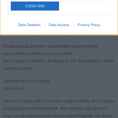
szemét. „Ígérd meg, hogy gondoskodsz Sophieról… és
CONFIRM
magadról” – suttogta.
Bólintottam. „Megígérem.”
Data Deletion
Data Access
Privacy Policy
Halványan elmosolyodott. „Mindig erősebb voltál nálam.”
Miután elaludt, kivettem a táskámból egy kisméretű,
lepecsételt borítékot, amit Lena adott.
Nem a pénz volt benne. A tetején ez állt: Személyes – Miller
Hannah részére.
Egyetlen levél volt benne.
David írása.
„Ha ezt olvasod, akkor a szüleim véghez vitték, amiről még a
betegségem előtt beszéltünk. Nem akartam úgy távozni,
hogy ne maradjon belőlünk valami kézzelfogható. Ha valaha