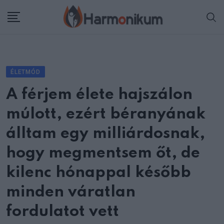
Skip
to
content
ÉLETMÓD
A férjem élete hajszálon
múlott, ezért béranyának
álltam egy milliárdosnak,
hogy megmentsem őt, de
kilenc hónappal később
minden váratlan
fordulatot vett