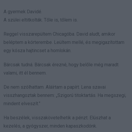
A gyermek Davidé.
A szülei eltitkolták. Tőle is, tőlem is.
Reggel visszarepültem Chicagóba. David aludt, amikor
beléptem a kórterembe. Leültem mellé, és megigazítottam
egy kósza hajtincset a homlokán.
Bárcsak tudná. Bárcsak érezné, hogy belőle még maradt
valami, itt él bennem.
De nem szólhattam. Aláírtam a papírt. Lena szavai
visszhangoztak bennem: „Szigorú titoktartás. Ha megszegi,
mindent elveszít.”
Ha beszélek, visszakövetelhetik a pénzt. Elúszhat a
kezelés, a gyógyszer, minden kapaszkodónk.