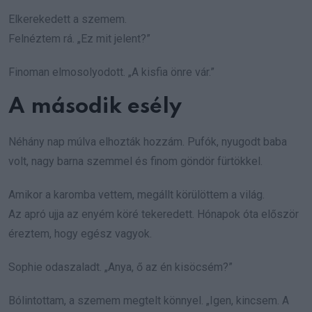
Elkerekedett a szemem.
Felnéztem rá. „Ez mit jelent?”
Finoman elmosolyodott. „A kisfia önre vár.”
A második esély
Néhány nap múlva elhozták hozzám. Pufók, nyugodt baba
volt, nagy barna szemmel és finom göndör fürtökkel.
Amikor a karomba vettem, megállt körülöttem a világ.
Az apró ujja az enyém köré tekeredett. Hónapok óta először
éreztem, hogy egész vagyok.
Sophie odaszaladt. „Anya, ő az én kisöcsém?”
Bólintottam, a szemem megtelt könnyel. „Igen, kincsem. A