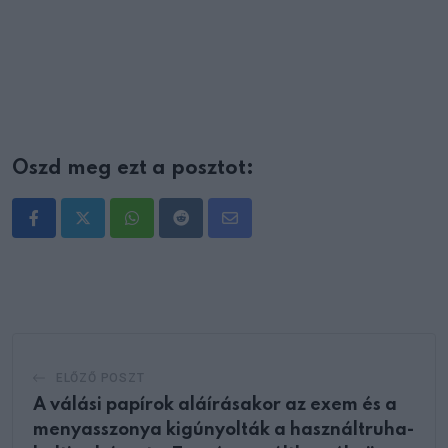
Oszd meg ezt a posztot:
Whatsapp
Reddit
Share
via
Email
ELŐZŐ POSZT
A válási papírok aláírásakor az exem és a
menyasszonya kigúnyolták a használtruha-