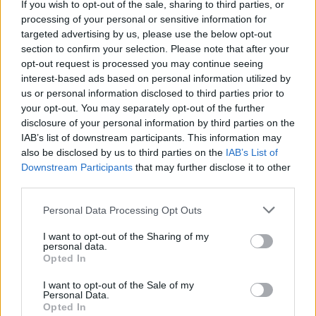
If you wish to opt-out of the sale, sharing to third parties, or
processing of your personal or sensitive information for
targeted advertising by us, please use the below opt-out
section to confirm your selection. Please note that after your
opt-out request is processed you may continue seeing
interest-based ads based on personal information utilized by
us or personal information disclosed to third parties prior to
your opt-out. You may separately opt-out of the further
disclosure of your personal information by third parties on the
IAB’s list of downstream participants. This information may
Doreen egyedül ment tovább az idősek otthonába, míg Harry
also be disclosed by us to third parties on the
IAB’s List of
Downstream Participants
that may further disclose it to other
kórházba került. Mindenki úgy gondolta, hogy a pár talán
third parties.
soha többé nem láthatja egymást a különböző korlátozások
Please note that this website/app uses one or more Google
miatt, amelyek a pozitív teszteléssel jártak.
Personal Data Processing Opt Outs
services and may gather and store information including but
not limited to your visit or usage behaviour. You may click to
I want to opt-out of the Sharing of my
Az együtt töltött évtizedek után nehéz volt a párnak külön-
personal data.
grant or deny consent to Google and its third-party tags to
Opted In
külön maradnia. Nem tudták, hogy a sors megengedi-e nekik,
use your data for below specified purposes in below Google
consent section.
hogy újra együtt legyenek.
I want to opt-out of the Sale of my
Personal Data.
Opted In