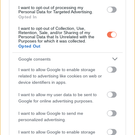
Harry azonban eltökélte, hogy újra láthatja szeretett
I want to opt-out of processing my
Doreenjét. Sok időt töltött a kórházban, próbált pozitív lenni,
Personal Data for Targeted Advertising.
Opted In
hogy újra láthassa a feleségét. És miután az orvosok zöld
utat adtak neki, Harry egyenesen szeretett felesége felé
I want to opt-out of Collection, Use,
Retention, Sale, and/or Sharing of my
vette az irányt.
Personal Data that Is Unrelated with the
Purposes for which it was collected.
Opted Out
Google consents
I want to allow Google to enable storage
related to advertising like cookies on web or
device identifiers in apps.
I want to allow my user data to be sent to
Google for online advertising purposes.
I want to allow Google to send me
personalized advertising.
I want to allow Google to enable storage