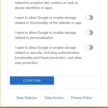
related to analytics like cookies on web or
device identifiers in apps.
I want to allow Google to enable storage
related to functionality of the website or app.
I want to allow Google to enable storage
related to personalization.
I want to allow Google to enable storage
related to security, including authentication
87 éves felesége a Grange idősek otthonában volt, és
functionality and fraud prevention, and other
user protection.
fogalma sem volt arról, hogy férje meglátogatja, és
beköltözik mellé.
CONFIRM
A házaspár viszontlátásáról készült videón mindkettőjük
arcán tiszta öröm tükröződött. Doreen képtelen elhinni, hogy
2 hónap után végre személyesen is láthatja a férjét.
Data Deletion
Data Access
Privacy Policy