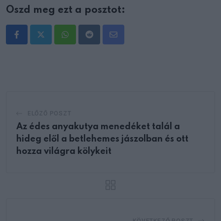
Oszd meg ezt a posztot:
Whatsapp
Reddit
Share
via
Email
ELŐZŐ POSZT
Az édes anyakutya menedéket talál a
hideg elől a betlehemes jászolban és ott
hozza világra kölykeit
KÖVETKEZŐ POSZT