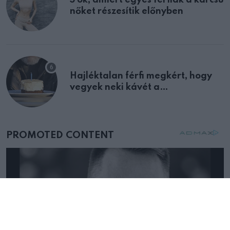
nőket részesítik előnyben
Hajléktalan férfi megkért, hogy
vegyek neki kávét a
születésnapján – órákkal később
mellettem ült az első osztályon