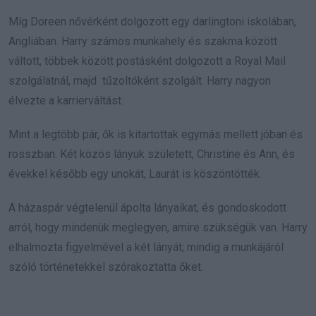
Míg Doreen nővérként dolgozott egy darlingtoni iskolában,
Angliában. Harry számos munkahely és szakma között
váltott, többek között postásként dolgozott a Royal Mail
szolgálatnál, majd tűzoltóként szolgált. Harry nagyon
élvezte a karrierváltást.
Mint a legtöbb pár, ők is kitartottak egymás mellett jóban és
rosszban. Két közös lányuk született, Christine és Ann, és
évekkel később egy unokát, Laurát is köszöntötték.
A házaspár végtelenül ápolta lányaikat, és gondoskodott
arról, hogy mindenük meglegyen, amire szükségük van. Harry
elhalmozta figyelmével a két lányát; mindig a munkájáról
szóló történetekkel szórakoztatta őket.