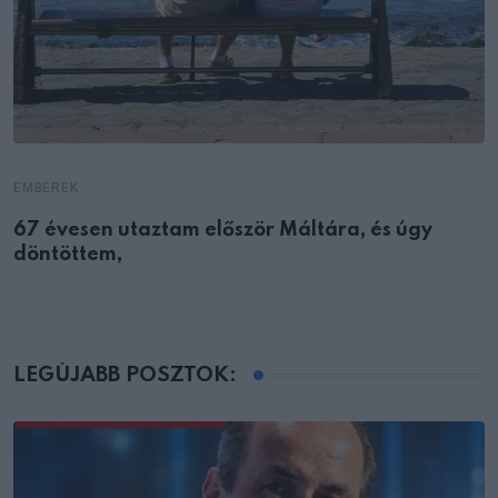
EMBEREK
67 évesen utaztam először Máltára, és úgy
döntöttem,
LEGÚJABB POSZTOK: