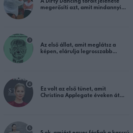
A Dirty Dancing törölt jelenete
megerősíti azt, amit mindannyian
sejtettünk
Az első állat, amit meglátsz a
képen, elárulja legrosszabb
tulajdonságodat
Ez volt az első tünet, amit
Christina Applegate éveken át
félreértett, pedig a szklerózis
multiplex egyértelmű jele volt
5 ok, amiért egyes férfiak a karcsú