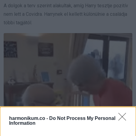
A dolgok a terv szerint alakultak, amíg Harry tesztje pozitív
nem lett a Covidra. Harrynek el kellett különülnie a családja
többi tagjától.
harmonikum.co -
Do Not Process My Personal
Information