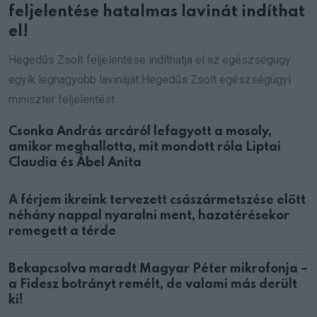
feljelentése hatalmas lavinát indíthat
el!
Hegedűs Zsolt feljelentése indíthatja el az egészségügy
egyik legnagyobb lavináját Hegedűs Zsolt egészségügyi
miniszter feljelentést
Csonka András arcáról lefagyott a mosoly,
amikor meghallotta, mit mondott róla Liptai
Claudia és Ábel Anita
A férjem ikreink tervezett császármetszése előtt
néhány nappal nyaralni ment, hazatérésekor
remegett a térde
Bekapcsolva maradt Magyar Péter mikrofonja –
a Fidesz botrányt remélt, de valami más derült
ki!