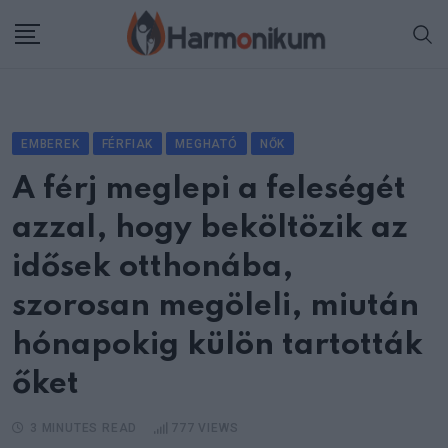
Skip
to
content
EMBEREK
FÉRFIAK
MEGHATÓ
NŐK
A férj meglepi a feleségét
azzal, hogy beköltözik az
idősek otthonába,
szorosan megöleli, miután
hónapokig külön tartották
őket
3 MINUTES READ
777
VIEWS