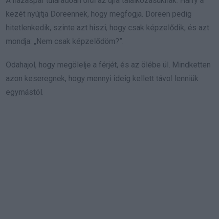
A házaspár túláradóan örül az újra találkozásuknak. Harry a
kezét nyújtja Doreennek, hogy megfogja. Doreen pedig
hitetlenkedik, szinte azt hiszi, hogy csak képzelődik, és azt
mondja: „Nem csak képzelődöm?”.
Odahajol, hogy megölelje a férjét, és az ölébe ül. Mindketten
azon keseregnek, hogy mennyi ideig kellett távol lenniük
egymástól.