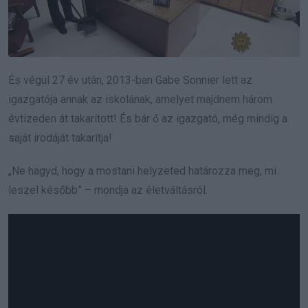
És végül 27 év után, 2013-ban Gabe Sonnier lett az
igazgatója annak az iskolának, amelyet majdnem három
évtizeden át takarított! És bár ő az igazgató, még mindig a
saját irodáját takarítja!
„Ne hagyd, hogy a mostani helyzeted határozza meg, mi
leszel később” – mondja az életváltásról.