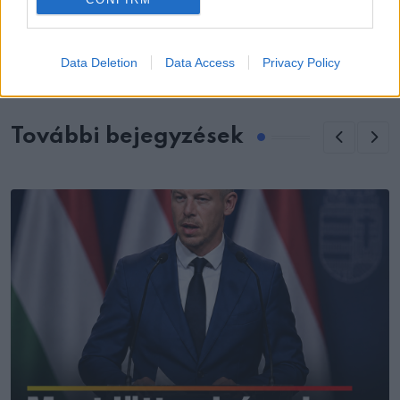
szerencsétlenségben, amelyben ő és 3
másik ember meghalt
Data Deletion
Data Access
Privacy Policy
További bejegyzések