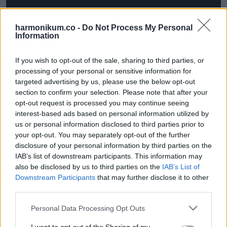
harmonikum.co -
Do Not Process My Personal
Information
If you wish to opt-out of the sale, sharing to third parties, or
Majd így folytatta: „Mindig azt mondom nekik, hogy nem az
processing of your personal or sensitive information for
számít, hol kezded, hanem az, hogyan fejezed be”.
targeted advertising by us, please use the below opt-out
section to confirm your selection. Please note that after your
opt-out request is processed you may continue seeing
Ez az inspiráló történet csak azt mutatja, hogy soha nem
interest-based ads based on personal information utilized by
vagy túl öreg valamihez, és bármit elérhetsz, amit csak
us or personal information disclosed to third parties prior to
elhatározol! Ezt a leckét érdemes ezerszer is megismételni.
your opt-out. You may separately opt-out of the further
disclosure of your personal information by third parties on the
IAB’s list of downstream participants. This information may
also be disclosed by us to third parties on the
IAB’s List of
Downstream Participants
that may further disclose it to other
third parties.
Please note that this website/app uses one or more Google
Personal Data Processing Opt Outs
services and may gather and store information including but