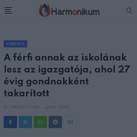
Skip
to
content
EMBEREK
A férfi annak az iskolának
lesz az igazgatója, ahol 27
évig gondnokként
takarított
1 MINUTE READ
961
VIEWS
Whatsapp
Reddit
Share
via