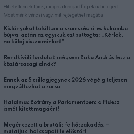
Hihetetlennek tűnik, mégis a kisujjad fog elárulni téged.
Most már kíváncsi vagy, mit rejtegethet magába
Kislányokat találtam a szomszéd üres kukámba
bújva, aztán az egyikük ezt suttogta: „Kérlek,
ne küldj vissza minket!”
Rendkívüli fordulat: mégsem Baka András lesz a
köztársasági elnök?
Ennek az 5 csillagjegynek 2026 végéig teljesen
megváltozhat a sorsa
Hatalmas Botrány a Parlamentben: a Fidesz
ismét kitett magáért!
Megérkezett a brutális felhőszakadás: –
mutatjuk, hol csapott le először!