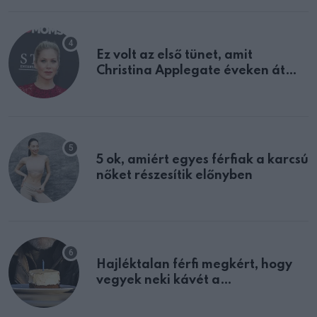
Ez volt az első tünet, amit
Christina Applegate éveken át
félreértett, pedig a szklerózis
multiplex egyértelmű jele volt
5 ok, amiért egyes férfiak a karcsú
nőket részesítik előnyben
Hajléktalan férfi megkért, hogy
vegyek neki kávét a
születésnapján – órákkal később
mellettem ült az első osztályon