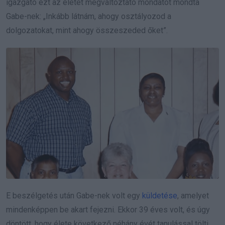
igazgató ezt az életet megváltoztató mondatot mondta
Gabe-nek: „Inkább látnám, ahogy osztályozod a
dolgozatokat, mint ahogy összeszeded őket”.
E beszélgetés után Gabe-nek volt egy
küldetése
, amelyet
mindenképpen be akart fejezni. Ekkor 39 éves volt, és úgy
döntött, hogy élete következő néhány évét tanulással tölti.