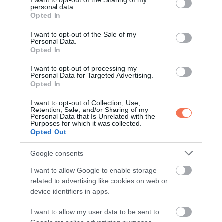
not limited to your visit or usage behaviour. You may click to
I want to opt-out of the Sharing of my
personal data.
grant or deny consent to Google and its third-party tags to
Opted In
use your data for below specified purposes in below Google
consent section.
I want to opt-out of the Sale of my
Personal Data.
Opted In
Most Gabe Sonnier az összes diákja által kedvelt igazgató.
I want to opt-out of processing my
Personal Data for Targeted Advertising.
És mindent belead a munkájába!
Opted In
Csodálatos dolog látni, ahogy az emberek
I want to opt-out of Collection, Use,
Retention, Sale, and/or Sharing of my
megvalósítják az álmaikat, és nem hagyják, hogy
Personal Data that Is Unrelated with the
Purposes for which it was collected.
minden az útjukba álljon!
Opted Out
Google consents
via
I want to allow Google to enable storage
related to advertising like cookies on web or
device identifiers in apps.
Oszd meg ezt a posztot:
I want to allow my user data to be sent to