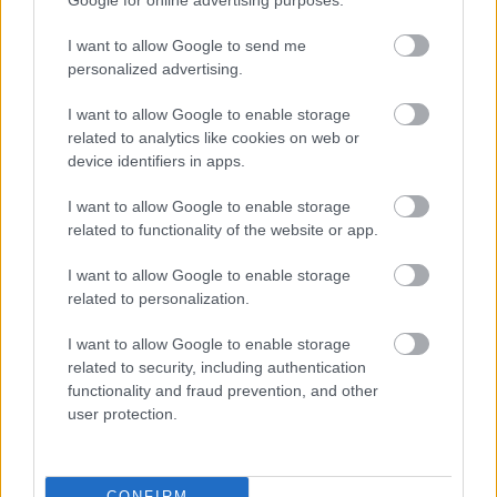
Google for online advertising purposes.
Whatsapp
Reddit
Share
I want to allow Google to send me
via
personalized advertising.
Email
I want to allow Google to enable storage
related to analytics like cookies on web or
device identifiers in apps.
ELŐZŐ POSZT
I want to allow Google to enable storage
Az anya, aki 47 évet töltött a fia
related to functionality of the website or app.
gondozásával, bevallja, azt kívánja,
bárcsak meg sem született volna
I want to allow Google to enable storage
related to personalization.
I want to allow Google to enable storage
related to security, including authentication
functionality and fraud prevention, and other
user protection.
KÖVETKEZŐ POSZT
Az apa „életét adta a lányáért” azzal, hogy
megölelte őt egy repülőgép-
CONFIRM