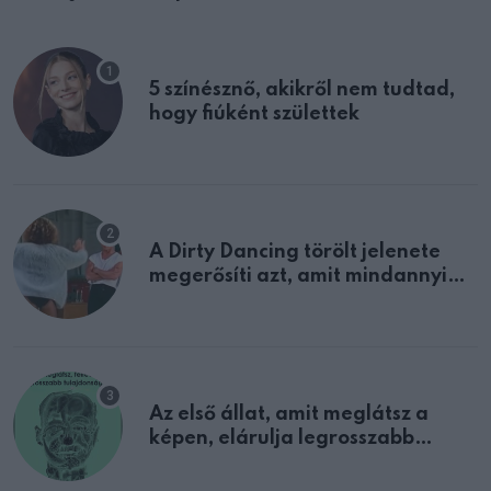
5 színésznő, akikről nem tudtad,
hogy fiúként születtek
A Dirty Dancing törölt jelenete
megerősíti azt, amit mindannyian
sejtettünk
Az első állat, amit meglátsz a
képen, elárulja legrosszabb
tulajdonságodat