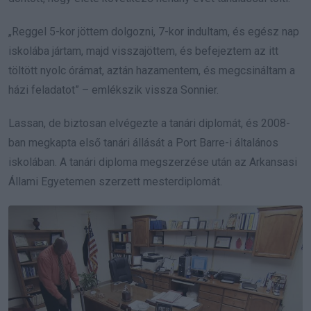
„Reggel 5-kor jöttem dolgozni, 7-kor indultam, és egész nap
iskolába jártam, majd visszajöttem, és befejeztem az itt
töltött nyolc órámat, aztán hazamentem, és megcsináltam a
házi feladatot” – emlékszik vissza Sonnier.
Lassan, de biztosan elvégezte a tanári diplomát, és 2008-
ban megkapta első tanári állását a Port Barre-i általános
iskolában. A tanári diploma megszerzése után az Arkansasi
Állami Egyetemen szerzett mesterdiplomát.