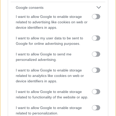
Whatsapp
Reddit
Share
Google consents
via
I want to allow Google to enable storage
Email
related to advertising like cookies on web or
device identifiers in apps.
I want to allow my user data to be sent to
ELŐZŐ POSZT
Google for online advertising purposes.
Napi horoszkóp szeptember 16. –
I want to allow Google to send me
Elveszíthetsz valakit a mai napon…
personalized advertising.
I want to allow Google to enable storage
related to analytics like cookies on web or
device identifiers in apps.
KÖVETKEZŐ POSZT
I want to allow Google to enable storage
related to functionality of the website or app.
RENDKÍVÜLI!
Helikopterrel mentik az
embereket Ausztriában, Bécsben már
I want to allow Google to enable storage
elérte a házakat a víz-VIDEÓ
related to personalization.