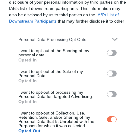
disclosure of your personal information by third parties on the
IAB’s list of downstream participants. This information may
also be disclosed by us to third parties on the
IAB’s List of
Downstream Participants
that may further disclose it to other
via
third parties.
Please note that this website/app uses one or more Google
Personal Data Processing Opt Outs
services and may gather and store information including but
not limited to your visit or usage behaviour. You may click to
I want to opt-out of the Sharing of my
personal data.
grant or deny consent to Google and its third-party tags to
Opted In
use your data for below specified purposes in below Google
consent section.
I want to opt-out of the Sale of my
Personal Data.
Opted In
I want to opt-out of processing my
Personal Data for Targeted Advertising.
Opted In
I want to opt-out of Collection, Use,
Retention, Sale, and/or Sharing of my
Oszd meg ezt a posztot:
Personal Data that Is Unrelated with the
Purposes for which it was collected.
Opted Out