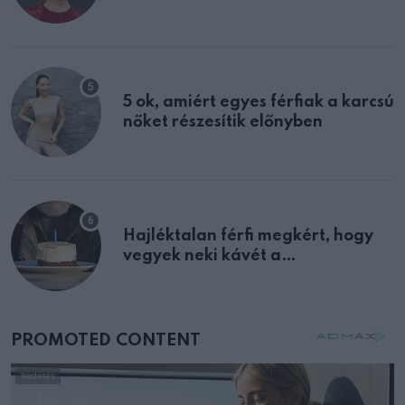
félreértett, pedig a szklerózis
multiplex egyértelmű jele volt
5 ok, amiért egyes férfiak a karcsú
nőket részesítik előnyben
Hajléktalan férfi megkért, hogy
vegyek neki kávét a
születésnapján – órákkal később
mellettem ült az első osztályon