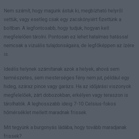
Nem számít, hogy magunk ástuk ki, megbízható helyről
vettük, vagy esetleg csak egy zacskónyiért fizettünk a
boltban. A legfontosabb, hogy tudjuk, hogyan kell
megfelelően tárolni. Pontosan ez lehet hatalmas hatással
nemcsak a vizuális tulajdonságaira, de legfőképpen az ízére
is.
Ideális helynek számítanak azok a helyek, ahová sem
természetes, sem mesterséges fény nem jut, például egy
hideg, száraz pince vagy garázs. Ha az időjárási viszonyok
megfelelőek, zárt dobozokban, erkélyen vagy teraszon is
tárolhatók. A leghosszabb ideig 7-10 Celsius-fokos
hőmérséklet mellett maradnak frissek.
Mit tegyünk a burgonyás ládába, hogy tovább maradjanak
frissek?