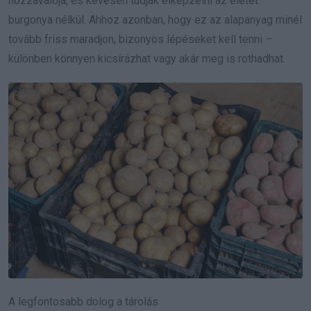
hozzávalója, és kevesen tudják elképzelni az életet
burgonya nélkül. Ahhoz azonban, hogy ez az alapanyag minél
tovább friss maradjon, bizonyos lépéseket kell tenni –
különben könnyen kicsírázhat vagy akár meg is rothadhat.
A legfontosabb dolog a tárolás