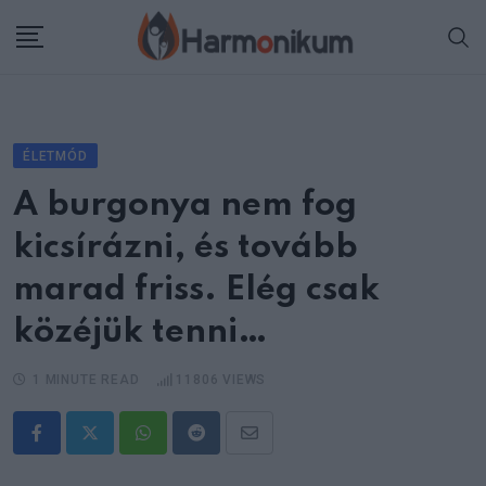
Skip
to
content
ÉLETMÓD
A burgonya nem fog
kicsírázni, és tovább
marad friss. Elég csak
közéjük tenni…
1 MINUTE READ
11806
VIEWS
Whatsapp
Reddit
Share
via