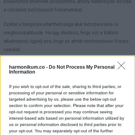
kiválasztott etilénnek köszönhető, amely hatékonyan lassítja
a csírázást befolyásoló folyamatokat.
Ezáltal a burgonya eltarthatósága akár kétszeresére is
meghosszabbodik. Ha úgy döntesz, hogy ezt a trükköt
alkalmazod, ügyelj arra, hogy az almát rendszeresen frissre
cseréld.
harmonikum.co -
Do Not Process My Personal
Information
If you wish to opt-out of the sale, sharing to third parties, or
processing of your personal or sensitive information for
targeted advertising by us, please use the below opt-out
section to confirm your selection. Please note that after your
opt-out request is processed you may continue seeing
interest-based ads based on personal information utilized by
us or personal information disclosed to third parties prior to
your opt-out. You may separately opt-out of the further