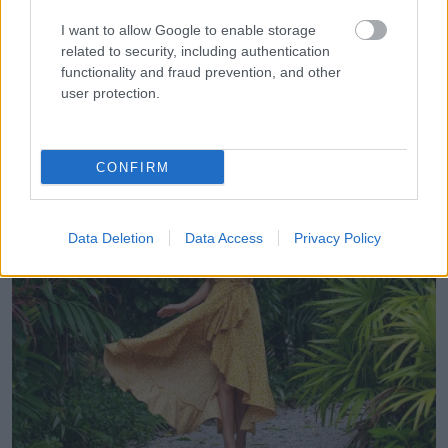
I want to allow Google to enable storage
related to security, including authentication
functionality and fraud prevention, and other
További bejegyzések
user protection.
CONFIRM
Data Deletion
Data Access
Privacy Policy