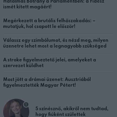
Hatalmas Botrány a Parlamentben: a Fidesz
ismét kitett magáért!
Megérkezett a brutális felhőszakadás: –
mutatjuk, hol csapott le először!
Válassz egy szimbólumot, és nézd meg, milyen
üzenetre lehet most a legnagyobb szükséged
A stroke figyelmeztető jelei, amelyeket a
szervezet küldhet
Most jött a drámai üzenet: Ausztriából
figyelmeztették Magyar Pétert!
5 színésznő, akikről nem tudtad,
hogy fiúként születtek