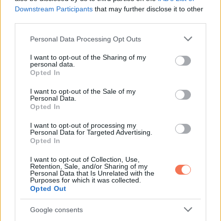
Downstream Participants
that may further disclose it to other
third parties.
A közösség összefogott, hogy támogassa az Oldham
családot a gyász idején. Hallie-ra úgy emlékeztek, mint egy
Please note that this website/app uses one or more Google
Personal Data Processing Opt Outs
services and may gather and store information including but
olyan lányra, akinek nem volt félelme, és aki kora ellenére
not limited to your visit or usage behaviour. You may click to
I want to opt-out of the Sharing of my
már akkor is „[megérintett] minden életet, amivel találkozott”.
personal data.
grant or deny consent to Google and its third-party tags to
Opted In
Kosárlabdacsapatának tagjai azt mondták:
use your data for below specified purposes in below Google
consent section.
I want to opt-out of the Sale of my
Personal Data.
„Minden volt, amit egy csapattársban és játékosban elvár
Opted In
az ember: okos, szívós, csapatjátékos és rendkívül
I want to opt-out of processing my
jószívű”.
Personal Data for Targeted Advertising.
Opted In
HIÁNYOZNI FOG
I want to opt-out of Collection, Use,
Retention, Sale, and/or Sharing of my
Personal Data that Is Unrelated with the
Nem volt kétséges, hogy a fiatal lány hiányozni fog,
Purposes for which it was collected.
nemcsak a pozitív energiája miatt, hanem a szeretet miatt is,
Opted Out
amit a körülötte lévőknek mutatott. A Lengyel
Google consents
Városfejlesztési és Szabadidőügyi Hivatal
hozzátette
: