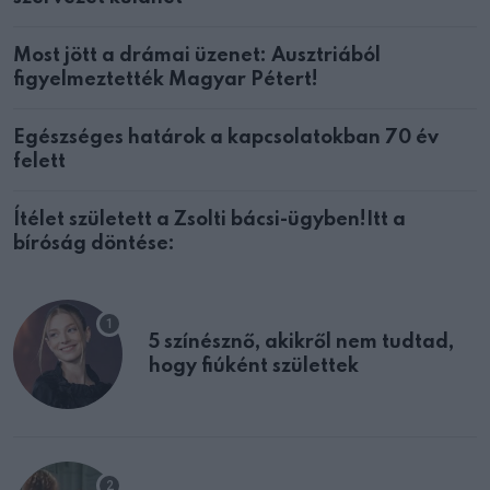
Most jött a drámai üzenet: Ausztriából
figyelmeztették Magyar Pétert!
Egészséges határok a kapcsolatokban 70 év
felett
Ítélet született a Zsolti bácsi-ügyben!Itt a
bíróság döntése:
5 színésznő, akikről nem tudtad,
hogy fiúként születtek