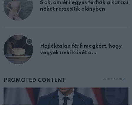
5 ok, amiért egyes férfiak a karcsú
nőket részesítik előnyben
Hajléktalan férfi megkért, hogy
vegyek neki kávét a
születésnapján – órákkal később
mellettem ült az első osztályon