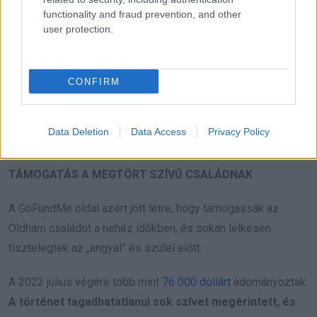
functionality and fraud prevention, and other
user protection.
CONFIRM
Data Deletion
Data Access
Privacy Policy
TÁMOGATÁS A MEGTÖRT SZÍVŰ CSALÁDNAK
A GoFundMe oldal azért jött létre, hogy támogassák az
Oldham családot a nehéz időkben, és sokan lelkesen
tisztelegtek az „angyal” és szülei előtt.
A 2022 július végére több mint
76 000 dollárt
adományoztak.
A történet tagadhatatlanul sok szívet megérintett, és