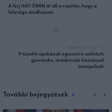
A férj HAT ÓRÁN át áll a repülőn, hogy a
felesége aludhasson
KÖVETKEZŐ POSZT
9 tűzoltó apukának egyszerre született
gyermeke, imádnivaló fotózással
ünnepelnek
További bejegyzések