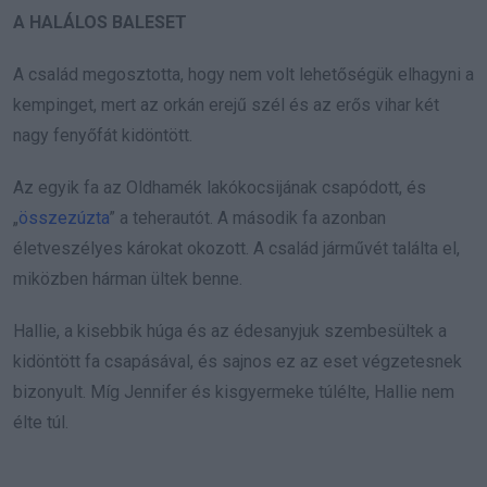
A HALÁLOS BALESET
A család megosztotta, hogy nem volt lehetőségük elhagyni a
kempinget, mert az orkán erejű szél és az erős vihar két
nagy fenyőfát kidöntött.
Az egyik fa az Oldhamék lakókocsijának csapódott, és
„
összezúzta
” a teherautót. A második fa azonban
életveszélyes károkat okozott. A család járművét találta el,
miközben hárman ültek benne.
Hallie, a kisebbik húga és az édesanyjuk szembesültek a
kidöntött fa csapásával, és sajnos ez az eset végzetesnek
bizonyult. Míg Jennifer és kisgyermeke túlélte, Hallie nem
élte túl.