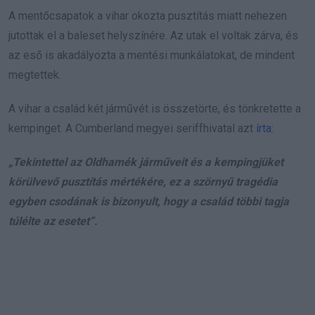
A mentőcsapatok a vihar okozta pusztítás miatt nehezen
jutottak el a baleset helyszínére. Az utak el voltak zárva, és
az eső is akadályozta a mentési munkálatokat, de mindent
megtettek.
A vihar a család két járművét is összetörte, és tönkretette a
kempinget. A Cumberland megyei seriffhivatal azt
írta
:
„Tekintettel az Oldhamék járműveit és a kempingjüket
körülvevő pusztítás mértékére, ez a szörnyű tragédia
egyben csodának is bizonyult, hogy a család többi tagja
túlélte az esetet”.