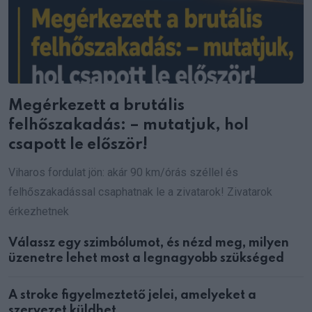
Megérkezett a brutális
felhőszakadás: – mutatjuk, hol
csapott le először!
Viharos fordulat jön: akár 90 km/órás széllel és
felhőszakadással csaphatnak le a zivatarok! Zivatarok
érkezhetnek
Válassz egy szimbólumot, és nézd meg, milyen
üzenetre lehet most a legnagyobb szükséged
A stroke figyelmeztető jelei, amelyeket a
szervezet küldhet