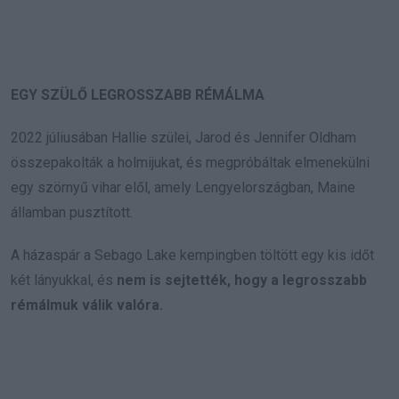
EGY SZÜLŐ LEGROSSZABB RÉMÁLMA
2022 júliusában Hallie szülei, Jarod és Jennifer Oldham
összepakolták a holmijukat, és megpróbáltak elmenekülni
egy szörnyű vihar elől, amely Lengyelországban, Maine
államban pusztított.
A házaspár a Sebago Lake kempingben töltött egy kis időt
két lányukkal, és
nem is sejtették, hogy a legrosszabb
rémálmuk válik valóra.