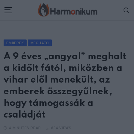
Skip
to
content
EMBEREK
MEGHATÓ
A 9 éves „angyal” meghalt
a kidőlt fától, miközben a
vihar elől menekült, az
emberek összegyűlnek,
hogy támogassák a
családját
4 MINUTES READ
634
VIEWS