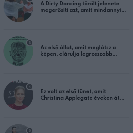
A Dirty Dancing törölt jelenete
megerősíti azt, amit mindannyian
sejtettünk
Az első állat, amit meglátsz a
képen, elárulja legrosszabb
tulajdonságodat
Ez volt az első tünet, amit
Christina Applegate éveken át
félreértett, pedig a szklerózis
multiplex egyértelmű jele volt