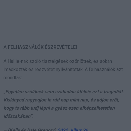
A FELHASZNÁLÓK ÉSZREVÉTELEI
A Hallie-nak szóló tisztelgések özönlöttek, és sokan
imádkoztak és részvétet nyilvánítottak. A felhasználók azt
mondták:
„Egyetlen szülőnek sem szabadna átélnie ezt a tragédiát.
Kislányod ragyogjon le rád nap mint nap, és adjon erőt,
hogy tovább tudj lépni a gyász ezen elképzelhetetlen
időszakában”.
– (Kelly és Dale Gregory)
2022. július 26.