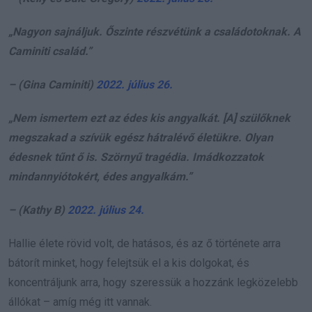
„Nagyon sajnáljuk. Őszinte részvétünk a családotoknak. A
Caminiti család.”
– (Gina Caminiti)
2022. július 26.
„Nem ismertem ezt az édes kis angyalkát. [A] szülőknek
megszakad a szívük egész hátralévő életükre. Olyan
édesnek tűnt ő is. Szörnyű tragédia. Imádkozzatok
mindannyiótokért, édes angyalkám.”
– (Kathy B)
2022. július 24.
Hallie élete rövid volt, de hatásos, és az ő története arra
bátorít minket, hogy felejtsük el a kis dolgokat, és
koncentráljunk arra, hogy szeressük a hozzánk legközelebb
állókat – amíg még itt vannak.