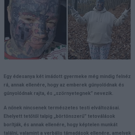
Egy édesanya két imádott gyermeke még mindig felnéz
rá, annak ellenére, hogy az emberek gúnyolódnak és
gúnyolódnak rajta, és „szörnyetegnek” nevezik.
A nőnek nincsenek természetes testi elváltozásai.
Ehelyett tetőtől talpig „börtönszerű” tetoválások
borítják, és annak ellenére, hogy képtelen munkát
találni, valamint a verbális támadások ellenére, amelyek