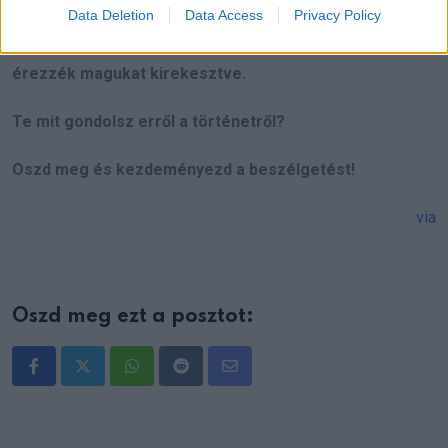
Data Deletion
Data Access
Privacy Policy
márkájukat. Remélhetőleg ennek a nőnek a gyermekei
tanulnak édesanyjuk hibáiból, hogy a jövőben ők sem
érezzék magukat kirekesztve.
Te mit gondolsz erről a történetről?
Oszd meg és kezdeményezd a beszélgetést!
via
Oszd meg ezt a posztot:
Whatsapp
Reddit
Share
via
Email