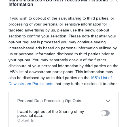
„A gyerekek azt mondják, hogy ‘anyu, téged néznek’, én
Information
pedig azt mondom, hogy ‘ne törődj velük'” – mondta a body
art rajongó, hozzátéve, hogy a gyerekei átveszik a vele
If you wish to opt-out of the sale, sharing to third parties, or
processing of your personal or sensitive information for
szembeni negatív hozzáállást. „Azt mondják, hogy a
targeted advertising by us, please use the below opt-out
gyerekeim el fognak szökni, ha nagyobbak lesznek, ez
section to confirm your selection. Please note that after your
szívszorító”.
opt-out request is processed you may continue seeing
interest-based ads based on personal information utilized by
us or personal information disclosed to third parties prior to
Sloan gyermekeire hatással van, és arra bátorítja őket, hogy
your opt-out. You may separately opt-out of the further
őt használják példaképként, a gyerekei már most is
disclosure of your personal information by third parties on the
szenvedélyesen szeretik a tetoválásokat.
IAB’s list of downstream participants. This information may
also be disclosed by us to third parties on the
IAB’s List of
Downstream Participants
that may further disclose it to other
„Tegnap este kaptak néhány ideiglenes tetoválást a karjukra,
third parties.
iskolába mennek, úgyhogy le kell majd szedniük” –
mondta
Please note that this website/app uses one or more Google
Sloan
arról, hogy megengedte a gyerekeknek, hogy
Personal Data Processing Opt Outs
services and may gather and store information including but
ideiglenes tetoválásokat készíttessenek, azzal az ígérettel,
not limited to your visit or usage behaviour. You may click to
I want to opt-out of the Sharing of my
personal data.
hogy a jövőben maradandó művészet lesz belőlük.
grant or deny consent to Google and its third-party tags to
Opted In
use your data for below specified purposes in below Google