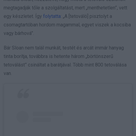
megtagadják tőle a szolgáltatást, mert „menthetetlen”, vett
egy készletet. Így
folytatta
: „A [tetováló] pisztolyt a
csomagtartóban hordom magammal, egyet viszek a kocsiba
vagy bárhová”.
Bár Sloan nem talál munkát, testét és arcát immár hanyag
tinta borítja, továbbra is hetente három „börtönszerű
tetoválást” csináltat a barátjával. Több mint 800 tetoválása
van.