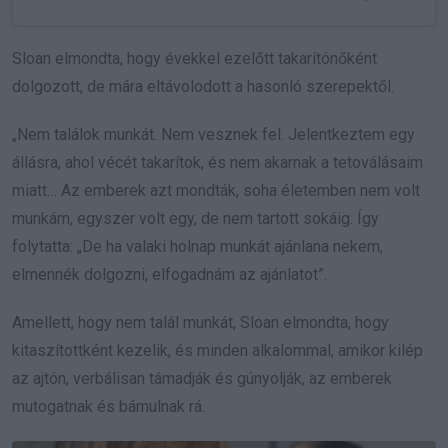
Sloan elmondta, hogy évekkel ezelőtt takarítónőként
dolgozott, de mára eltávolodott a hasonló szerepektől.
„Nem találok munkát. Nem vesznek fel. Jelentkeztem egy
állásra, ahol vécét takarítok, és nem akarnak a tetoválásaim
miatt… Az emberek azt mondták, soha életemben nem volt
munkám, egyszer volt egy, de nem tartott sokáig. Így
folytatta: „De ha valaki holnap munkát ajánlana nekem,
elmennék dolgozni, elfogadnám az ajánlatot”.
Amellett, hogy nem talál munkát, Sloan elmondta, hogy
kitaszítottként kezelik, és minden alkalommal, amikor kilép
az ajtón, verbálisan támadják és gúnyolják, az emberek
mutogatnak és bámulnak rá.