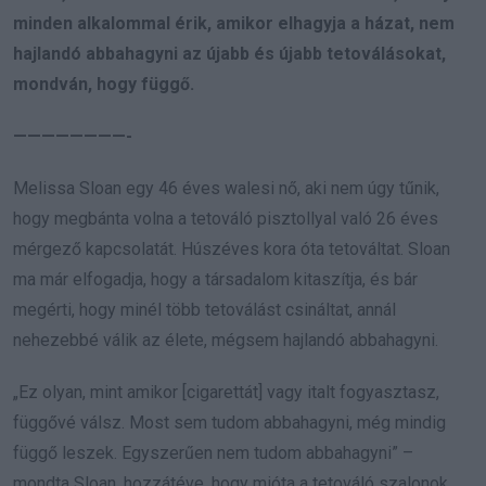
minden alkalommal érik, amikor elhagyja a házat, nem
hajlandó abbahagyni az újabb és újabb tetoválásokat,
mondván, hogy függő.
————————-
Melissa Sloan egy 46 éves walesi nő, aki nem úgy tűnik,
hogy megbánta volna a tetováló pisztollyal való 26 éves
mérgező kapcsolatát. Húszéves kora óta tetováltat. Sloan
ma már elfogadja, hogy a társadalom kitaszítja, és bár
megérti, hogy minél több tetoválást csináltat, annál
nehezebbé válik az élete, mégsem hajlandó abbahagyni.
„Ez olyan, mint amikor [cigarettát] vagy italt fogyasztasz,
függővé válsz. Most sem tudom abbahagyni, még mindig
függő leszek. Egyszerűen nem tudom abbahagyni” –
mondta Sloan, hozzátéve, hogy mióta a tetováló szalonok