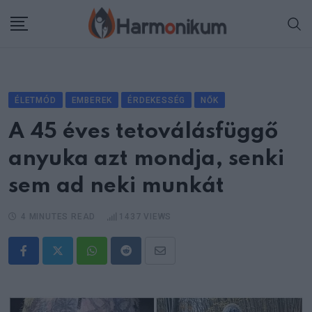
Skip
to
content
ÉLETMÓD
EMBEREK
ÉRDEKESSÉG
NŐK
A 45 éves tetoválásfüggő
anyuka azt mondja, senki
sem ad neki munkát
4 MINUTES READ
1437
VIEWS
Whatsapp
Reddit
Share
via
Email