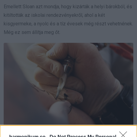
Emellett Sloan azt mondja, hogy kizárták a helyi bárokból, és
kitiltották az iskolai rendezvényekről, ahol a két
kisgyermeke, a nyolc és a tíz évesek még részt vehetnének.
Még ez sem állítja meg őt.
harmonikum.co -
Do Not Process My Personal