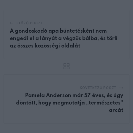
ELŐZŐ POSZT
A gondoskodó apa büntetésként nem
engedi el a lányát a végzős bálba, és törli
az összes közösségi oldalát
KÖVETKEZŐ POSZT
Pamela Anderson már 57 éves, és úgy
döntött, hogy megmutatja „természetes”
arcát