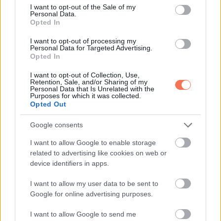
consent section.
Mielőtt tetováltatta magát, átlagos kinézetű nő volt.
I want to opt-out of the Sale of my
Personal Data.
Instagram-fiókján megosztott képeket az arcáról a
Opted In
tetoválások előtt. Most már alig ismerhető fel!
I want to opt-out of processing my
Personal Data for Targeted Advertising.
Opted In
I want to opt-out of Collection, Use,
Retention, Sale, and/or Sharing of my
Personal Data that Is Unrelated with the
Purposes for which it was collected.
Opted Out
Google consents
I want to allow Google to enable storage
related to advertising like cookies on web or
device identifiers in apps.
I want to allow my user data to be sent to
Google for online advertising purposes.
I want to allow Google to send me
A bejegyzés megtekintése az Instagramon