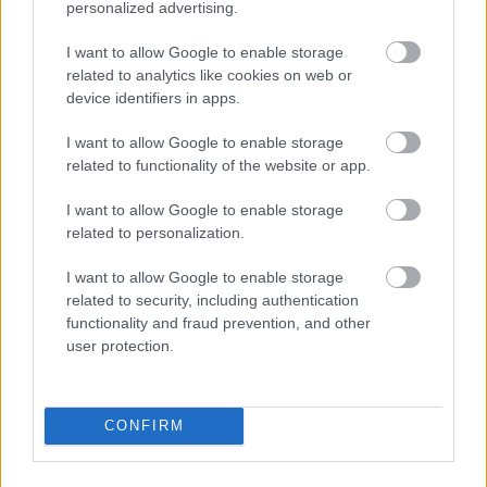
personalized advertising.
I want to allow Google to enable storage
related to analytics like cookies on web or
device identifiers in apps.
I want to allow Google to enable storage
related to functionality of the website or app.
I want to allow Google to enable storage
related to personalization.
I want to allow Google to enable storage
Melissa Sloan (@melissa.sloan.357284) által megosztott bejegyzés
related to security, including authentication
functionality and fraud prevention, and other
user protection.
Semmi baj nincs az ízléses testfestéssel, de néhányan
tényleg túl messzire mennek.
CONFIRM
Bár soha nem szabad ítélkezni, megértjük, hogy a
munkáltatók miért nem engedik, hogy a nő képviselje a