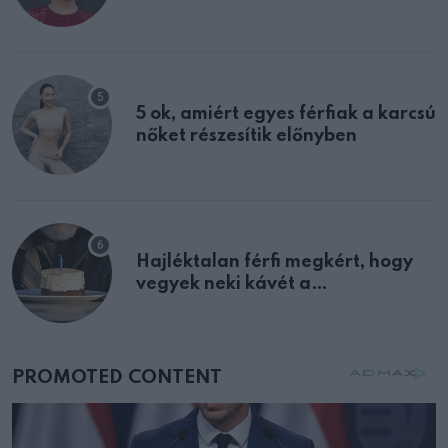
félreértett, pedig a szklerózis
multiplex egyértelmű jele volt
5 ok, amiért egyes férfiak a karcsú
nőket részesítik előnyben
Hajléktalan férfi megkért, hogy
vegyek neki kávét a
születésnapján – órákkal később
mellettem ült az első osztályon