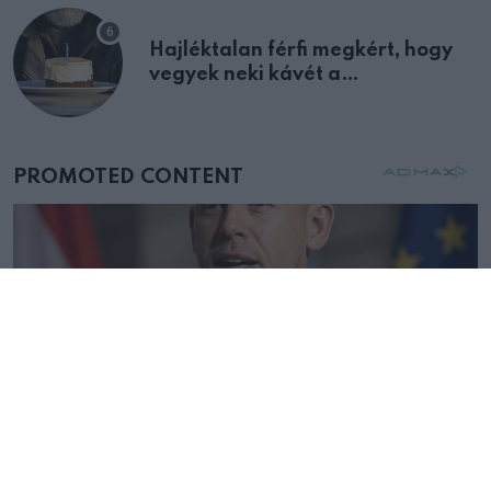
Hajléktalan férfi megkért, hogy
vegyek neki kávét a
születésnapján – órákkal később
mellettem ült az első osztályon