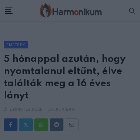
Skip
to
content
EMBEREK
5 hónappal azután, hogy
nyomtalanul eltűnt, élve
találták meg a 16 éves
lányt
2 MINUTES READ
883
VIEWS
Whatsapp
Reddit
Share
via