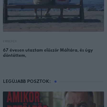
EMBEREK
67 évesen utaztam először Máltára, és úgy
döntöttem,
LEGÚJABB POSZTOK: