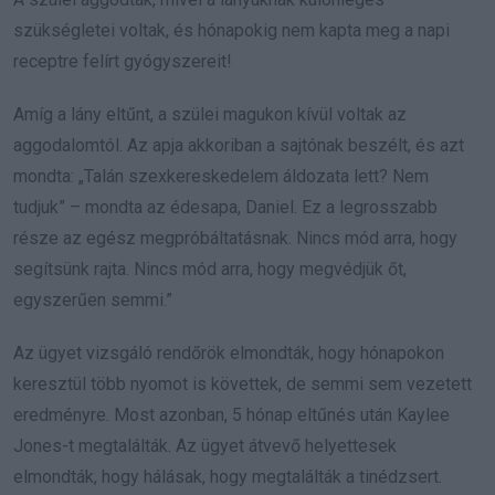
szükségletei voltak, és hónapokig nem kapta meg a napi
receptre felírt gyógyszereit!
Amíg a lány eltűnt, a szülei magukon kívül voltak az
aggodalomtól. Az apja akkoriban a sajtónak beszélt, és azt
mondta: „Talán szexkereskedelem áldozata lett? Nem
tudjuk” – mondta az édesapa, Daniel. Ez a legrosszabb
része az egész megpróbáltatásnak. Nincs mód arra, hogy
segítsünk rajta. Nincs mód arra, hogy megvédjük őt,
egyszerűen semmi.”
Az ügyet vizsgáló rendőrök elmondták, hogy hónapokon
keresztül több nyomot is követtek, de semmi sem vezetett
eredményre. Most azonban, 5 hónap eltűnés után Kaylee
Jones-t megtalálták. Az ügyet átvevő helyettesek
elmondták, hogy hálásak, hogy megtalálták a tinédzsert.