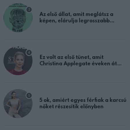
Az első állat, amit meglátsz a
képen, elárulja legrosszabb
tulajdonságodat
Ez volt az első tünet, amit
Christina Applegate éveken át
félreértett, pedig a szklerózis
multiplex egyértelmű jele volt
5 ok, amiért egyes férfiak a karcsú
nőket részesítik előnyben