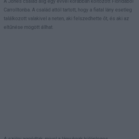
A Jones család alig egy évvel korábban költözött Floridából
Carrolltonba. A család attól tartott, hogy a fiatal lány esetleg
találkozott valakivel a neten, aki felszedhette őt, és aki az
eltűnése mögött állhat.
A szülei aggódtak, mivel a lányuknak különleges