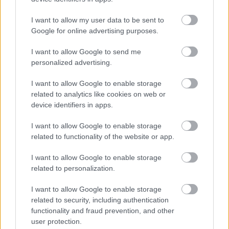
Oszd meg ezt a posztot:
I want to allow my user data to be sent to
Google for online advertising purposes.
Whatsapp
Reddit
Share
I want to allow Google to send me
via
personalized advertising.
Email
I want to allow Google to enable storage
related to analytics like cookies on web or
device identifiers in apps.
ELŐZŐ POSZT
I want to allow Google to enable storage
Az apa légiutas-kísérő lánya egész
related to functionality of the website or app.
karácsonykor dolgozik, ezért 6
I want to allow Google to enable storage
repülőjegyet foglal, hogy vele lehessen.
related to personalization.
I want to allow Google to enable storage
related to security, including authentication
functionality and fraud prevention, and other
user protection.