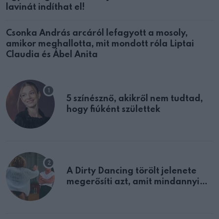
lavinát indíthat el!
Csonka András arcáról lefagyott a mosoly,
amikor meghallotta, mit mondott róla Liptai
Claudia és Ábel Anita
5 színésznő, akikről nem tudtad,
hogy fiúként születtek
A Dirty Dancing törölt jelenete
megerősíti azt, amit mindannyian
sejtettünk