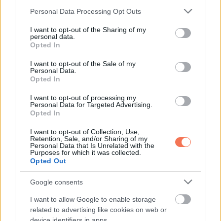
Please note that this website/app uses one or more Google
Personal Data Processing Opt Outs
services and may gather and store information including but
not limited to your visit or usage behaviour. You may click to
I want to opt-out of the Sharing of my
personal data.
grant or deny consent to Google and its third-party tags to
Opted In
use your data for below specified purposes in below Google
consent section.
I want to opt-out of the Sale of my
Az eltűnés további részleteit nem hozták nyilvánosságra,
Personal Data.
Opted In
mivel az ügy nyilvánvalóan érzékeny, mivel kiskorúról van
szó.
I want to opt-out of processing my
Personal Data for Targeted Advertising.
Opted In
Nagyon örülünk, hogy Kaylee újra biztonságban van
I want to opt-out of Collection, Use,
otthon a családjával. Tényleg szívszorító
Retention, Sale, and/or Sharing of my
Personal Data that Is Unrelated with the
megpróbáltatáson mentek keresztül, de remélhetőleg
Purposes for which it was collected.
minden rendben lesz újra!
Opted Out
Google consents
via
I want to allow Google to enable storage
related to advertising like cookies on web or
device identifiers in apps.