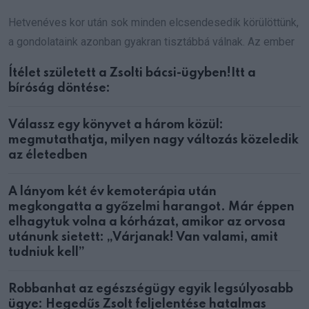
Hetvenéves kor után sok minden elcsendesedik körülöttünk,
a gondolataink azonban gyakran tisztábbá válnak. Az ember
Ítélet született a Zsolti bácsi-ügyben!Itt a
bíróság döntése:
Válassz egy könyvet a három közül:
megmutathatja, milyen nagy változás közeledik
az életedben
A lányom két év kemoterápia után
megkongatta a győzelmi harangot. Már éppen
elhagytuk volna a kórházat, amikor az orvosa
utánunk sietett: „Várjanak! Van valami, amit
tudniuk kell”
Robbanhat az egészségügy egyik legsúlyosabb
ügye: Hegedűs Zsolt feljelentése hatalmas