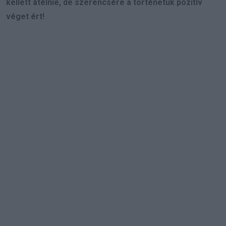
kellett átélnie, de szerencsére a történetük pozitív
véget ért!