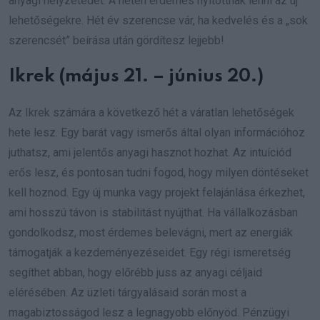
anyagi helyzetedet. A héten érdemes nyitottnak lenni az új
lehetőségekre. Hét év szerencse vár, ha kedvelés és a „sok
szerencsét” beírása után gördítesz lejjebb!
Ikrek (május 21. – június 20.)
Az Ikrek számára a következő hét a váratlan lehetőségek
hete lesz. Egy barát vagy ismerős által olyan információhoz
juthatsz, ami jelentős anyagi hasznot hozhat. Az intuíciód
erős lesz, és pontosan tudni fogod, hogy milyen döntéseket
kell hoznod. Egy új munka vagy projekt felajánlása érkezhet,
ami hosszú távon is stabilitást nyújthat. Ha vállalkozásban
gondolkodsz, most érdemes belevágni, mert az energiák
támogatják a kezdeményezéseidet. Egy régi ismeretség
segíthet abban, hogy előrébb juss az anyagi céljaid
elérésében. Az üzleti tárgyalásaid során most a
magabiztosságod lesz a legnagyobb előnyöd. Pénzügyi