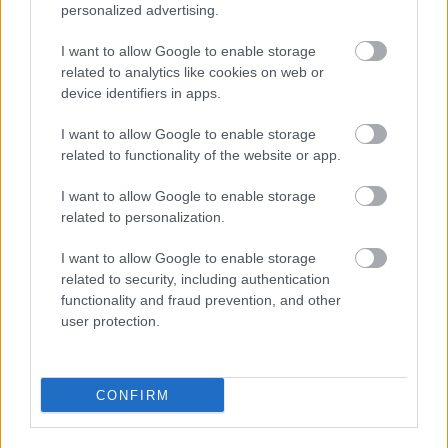
legnagyobb sikert. Egy régi adósság rendezése
personalized advertising.
megkönnyebbülést hoz számodra. A pénzügyekben most a
I want to allow Google to enable storage
harmónia megteremtése lesz a kulcs, ezért érdemes
related to analytics like cookies on web or
figyelmesen tervezni. Az intuíciód segít abban, hogy a
device identifiers in apps.
legjobb döntéseket hozd meg. Hét év szerencse vár, ha
I want to allow Google to enable storage
kedvelés és a „sok szerencsét” beírása után gördítesz
related to functionality of the website or app.
lejjebb!
I want to allow Google to enable storage
related to personalization.
I want to allow Google to enable storage
Oszd meg ezt a posztot:
related to security, including authentication
functionality and fraud prevention, and other
user protection.
Whatsapp
Reddit
Share
via
Email
CONFIRM