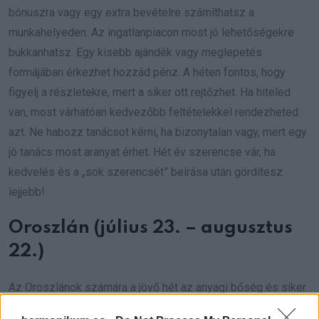
bónuszra vagy egy extra bevételre számíthatsz a
munkahelyeden. Az ingatlanpiacon most jó lehetőségekre
bukkanhatsz. Egy kisebb ajándék vagy meglepetés
formájában érkezhet hozzád pénz. A héten fontos, hogy
figyelj a részletekre, mert a siker ott rejtőzhet. Ha hiteled
van, most várhatóan kedvezőbb feltételekkel rendezheted
azt. Ne habozz tanácsot kérni, ha bizonytalan vagy, mert egy
jó tanács most aranyat érhet. Hét év szerencse vár, ha
kedvelés és a „sok szerencsét” beírása után gördítesz
lejjebb!
Oroszlán (július 23. – augusztus
22.)
Az Oroszlánok számára a jövő hét az anyagi bőség és siker
időszaka lesz. Egy régóta várt előléptetés vagy