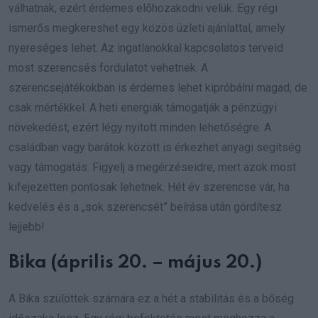
válhatnak, ezért érdemes előhozakodni velük. Egy régi
ismerős megkereshet egy közös üzleti ajánlattal, amely
nyereséges lehet. Az ingatlanokkal kapcsolatos terveid
most szerencsés fordulatot vehetnek. A
szerencsejátékokban is érdemes lehet kipróbálni magad, de
csak mértékkel. A heti energiák támogatják a pénzügyi
növekedést, ezért légy nyitott minden lehetőségre. A
családban vagy barátok között is érkezhet anyagi segítség
vagy támogatás. Figyelj a megérzéseidre, mert azok most
kifejezetten pontosak lehetnek. Hét év szerencse vár, ha
kedvelés és a „sok szerencsét” beírása után gördítesz
lejjebb!
Bika (április 20. – május 20.)
A Bika szülöttek számára ez a hét a stabilitás és a bőség