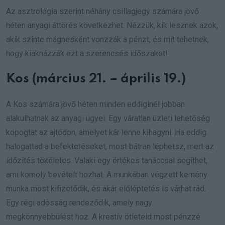
Az asztrológia szerint néhány csillagjegy számára jövő
héten anyagi áttörés következhet. Nézzük, kik lesznek azok,
akik szinte mágnesként vonzzák a pénzt, és mit tehetnek,
hogy kiaknázzák ezt a szerencsés időszakot!
Kos (március 21. – április 19.)
A Kos számára jövő héten minden eddiginél jobban
alakulhatnak az anyagi ügyei. Egy váratlan üzleti lehetőség
kopogtat az ajtódon, amelyet kár lenne kihagyni. Ha eddig
halogattad a befektetéseket, most bátran léphetsz, mert az
időzítés tökéletes. Valaki egy értékes tanáccsal segíthet,
ami komoly bevételt hozhat. A munkában végzett kemény
munka most kifizetődik, és akár előléptetés is várhat rád.
Egy régi adósság rendeződik, amely nagy
megkönnyebbülést hoz. A kreatív ötleteid most pénzzé