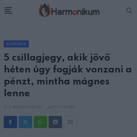
Skip
to
content
EZOTÉRIA
5 csillagjegy, akik jövő
héten úgy fogják vonzani a
pénzt, mintha mágnes
lenne
6 MINUTES READ
5163
VIEWS
Whatsapp
Reddit
Share
via