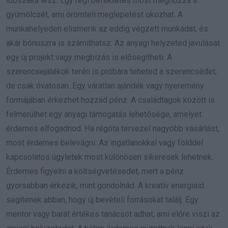
időszaka lesz. Egy régi befektetés most meghozza a
gyümölcsét, ami örömteli meglepetést okozhat. A
munkahelyeden elismerik az eddig végzett munkádat, és
akár bónuszra is számíthatsz. Az anyagi helyzeted javulását
egy új projekt vagy megbízás is elősegítheti. A
szerencsejátékok terén is próbára teheted a szerencsédet,
de csak óvatosan. Egy váratlan ajándék vagy nyeremény
formájában érkezhet hozzád pénz. A családtagok között is
felmerülhet egy anyagi támogatás lehetősége, amelyet
érdemes elfogadnod. Ha régóta tervezel nagyobb vásárlást,
most érdemes belevágni. Az ingatlanokkal vagy földdel
kapcsolatos ügyletek most különösen sikeresek lehetnek.
Érdemes figyelni a költségvetésedet, mert a pénz
gyorsabban érkezik, mint gondolnád. A kreatív energiáid
segítenek abban, hogy új bevételi forrásokat találj. Egy
mentor vagy barát értékes tanácsot adhat, ami előre viszi az