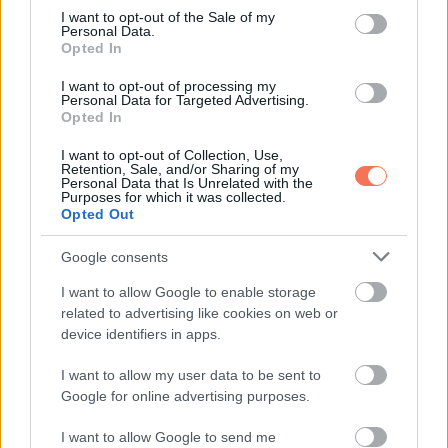
és a „sok szerencsét” beírása után gördítesz lejjebb!
consent section.
I want to opt-out of the Sale of my
Personal Data.
Opted In
Mérleg (szeptember 23. – október
I want to opt-out of processing my
22.)
Personal Data for Targeted Advertising.
Opted In
A Mérlegek számára jövő héten a harmónia és az anyagi
I want to opt-out of Collection, Use,
Retention, Sale, and/or Sharing of my
gyarapodás kerül előtérbe. Egy váratlan ajándék vagy
Personal Data that Is Unrelated with the
Purposes for which it was collected.
nyeremény érkezhet, amely boldoggá tesz. A
Opted Out
munkahelyeden elismerik az eddigi erőfeszítéseidet, és
ennek anyagi vonzata is lesz. Egy régóta húzódó projekt
Google consents
most végre befejeződik, és komoly bevételt hozhat. Ha
I want to allow Google to enable storage
vállalkozásban gondolkodsz, ez a hét különösen kedvező
related to advertising like cookies on web or
device identifiers in apps.
lesz az indulásra. Egy barát vagy ismerős révén új anyagi
forrást találhatsz. Az ingatlanügyletekben most szerencsés
I want to allow my user data to be sent to
Google for online advertising purposes.
fordulat várható, ha ügyesen tárgyalsz. A héten érdemes
figyelni az apró lehetőségekre, mert azok rejthetik a
I want to allow Google to send me