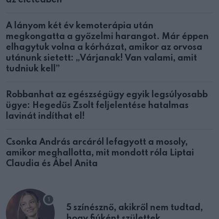
az életedben
A lányom két év kemoterápia után
megkongatta a győzelmi harangot. Már éppen
elhagytuk volna a kórházat, amikor az orvosa
utánunk sietett: „Várjanak! Van valami, amit
tudniuk kell”
Robbanhat az egészségügy egyik legsúlyosabb
ügye: Hegedűs Zsolt feljelentése hatalmas
lavinát indíthat el!
Csonka András arcáról lefagyott a mosoly,
amikor meghallotta, mit mondott róla Liptai
Claudia és Ábel Anita
5 színésznő, akikről nem tudtad,
hogy fiúként születtek