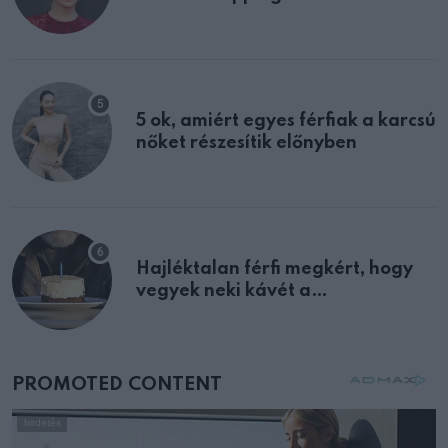
félreértett, pedig a szklerózis
multiplex egyértelmű jele volt
5 ok, amiért egyes férfiak a karcsú
nőket részesítik előnyben
Hajléktalan férfi megkért, hogy
vegyek neki kávét a
születésnapján – órákkal később
mellettem ült az első osztályon