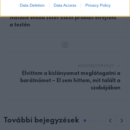
Data Deletion
Data Access
Privacy Policy
ELŐZŐ POSZT
Natalie Wood sötét titkot próbált elrejteni
a testén
KÖVETKEZŐ POSZT
Elvittem a kislányomat meglátogatni a
barátnőmet – El sem hittem, mit talált a
szobájában
További bejegyzések