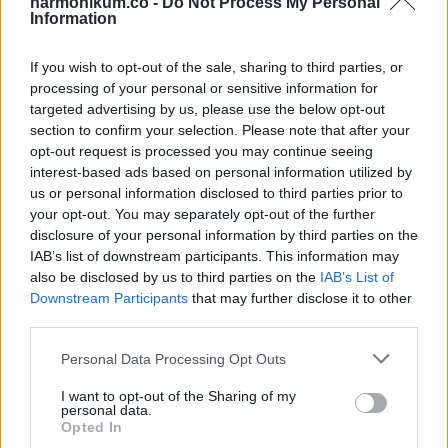
harmonikum.co -
Do Not Process My Personal
fizetésemelés végre valósággá válhat. A kreativitásod és a
Information
vezetői képességeid segítenek abban, hogy kiemelkedj a
tömegből. Egy új üzleti ötlet most komoly nyereséget
If you wish to opt-out of the sale, sharing to third parties, or
processing of your personal or sensitive information for
hozhat, ha belevágsz a megvalósításába. Egy váratlan
targeted advertising by us, please use the below opt-out
pénzügyi ajándék vagy nyeremény érkezhet, ami meglephet.
section to confirm your selection. Please note that after your
Az ingatlanokkal kapcsolatos terveid most előnyösek
opt-out request is processed you may continue seeing
interest-based ads based on personal information utilized by
lehetnek, ezért érdemes lépéseket tenni. Egy barát vagy
us or personal information disclosed to third parties prior to
családtag támogatása anyagi előnyöket hozhat számodra. A
your opt-out. You may separately opt-out of the further
héten minden befektetett energiád busásan megtérül. Az
disclosure of your personal information by third parties on the
IAB’s list of downstream participants. This information may
intuíciód erős lesz, ezért bízz a megérzéseidben. A
also be disclosed by us to third parties on the
IAB’s List of
kiadásokkal érdemes óvatosnak lenni, hogy a bevétel
Downstream Participants
that may further disclose it to other
maximálisan hasznodra váljon. A pénzügyi szerencsejátékok
third parties.
most kedvezőek lehetnek, de csak mértékkel próbáld ki
Please note that this website/app uses one or more Google
Personal Data Processing Opt Outs
magad. A kapcsolataid révén új üzleti lehetőségek
services and may gather and store information including but
not limited to your visit or usage behaviour. You may click to
I want to opt-out of the Sharing of my
tárulhatnak fel. Érdemes most hosszabb távra tervezni, mert
personal data.
grant or deny consent to Google and its third-party tags to
Opted In
a jövőd is stabilizálódhat. Hét év szerencse vár, ha kedvelés
use your data for below specified purposes in below Google