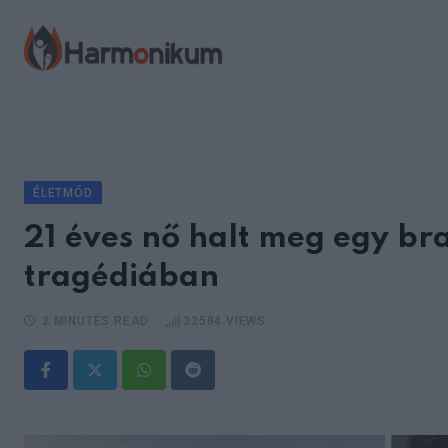
Skip
to
content
ÉLETMÓD
21 éves nő halt meg egy br
tragédiában
2 MINUTES READ
22584
VIEWS
Whatsapp
Reddit