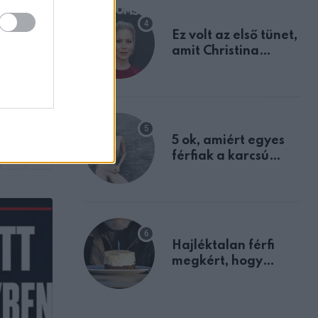
ZT
ény-
Ez volt az első tünet,
amit Christina
öbbé
Applegate éveken
lnök
át félreértett, pedig
a szklerózis
multiplex
egyértelmű jele volt
5 ok, amiért egyes
férfiak a karcsú
nőket részesítik
előnyben
Hajléktalan férfi
megkért, hogy
vegyek neki kávét a
születésnapján –
órákkal később