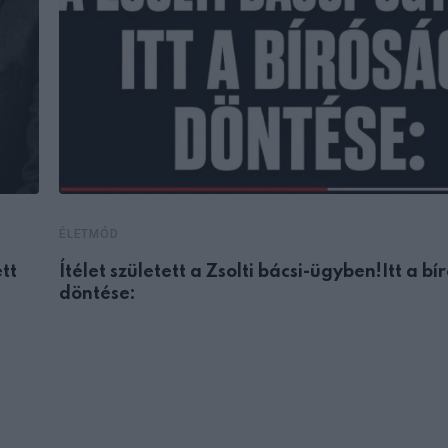
ÉLETMÓD
tt
Ítélet született a Zsolti bácsi-ügyben!Itt a bí
döntése: