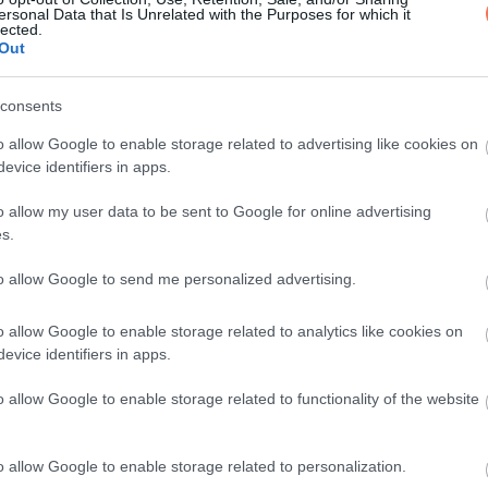
t, és az ellenőrzéseket közösen végezték. Elmondása szerint ne
ersonal Data that Is Unrelated with the Purposes for which it
lected.
nőrzésért Maria ugrása előtt. Egy másik gyanúsított, Maicon Fern
Out
édjük, Rafael Gomes dos Santos, azt mondta: „Sokkos állapotban 
consents
ket, és sok kérdést hagyott maga után arról, hogyan történhetett
o allow Google to enable storage related to advertising like cookies on
s programon.
evice identifiers in apps.
o allow my user data to be sent to Google for online advertising
s.
to allow Google to send me personalized advertising.
o allow Google to enable storage related to analytics like cookies on
evice identifiers in apps.
o allow Google to enable storage related to functionality of the website
o allow Google to enable storage related to personalization.