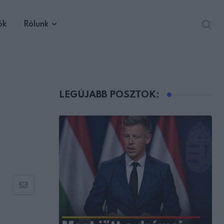
ók
Rólunk
LEGÚJABB POSZTOK:
Share
via
Email