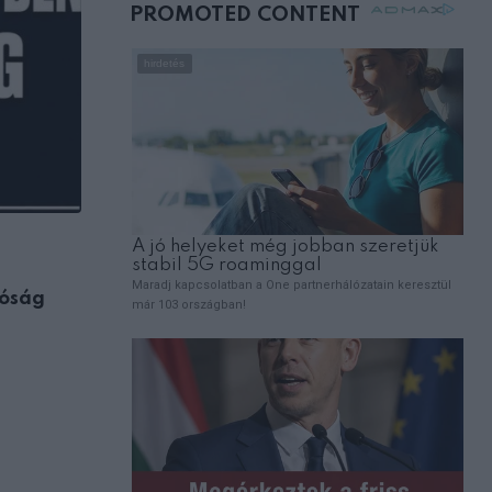
mellettem ült az első
osztályon
ÉLETMÓD
róság
Válassz egy könyvet a három közül: me
milyen