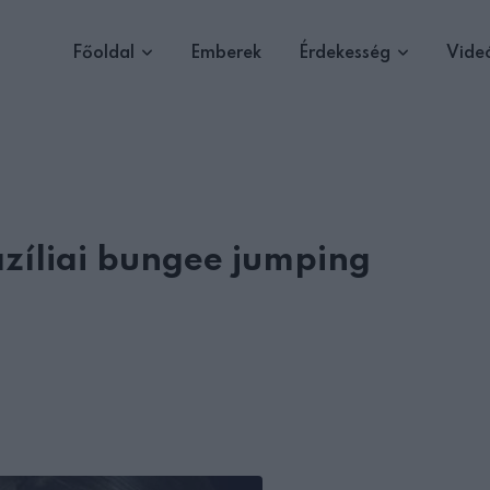
Főoldal
Emberek
Érdekesség
Vide
azíliai bungee jumping