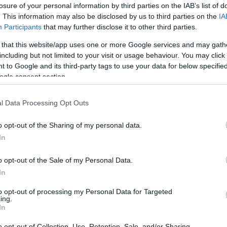
losure of your personal information by third parties on the IAB’s list of
. This information may also be disclosed by us to third parties on the
IA
zonnal felismerte, hogy a 21 éves nőhöz nem csatlakozott a
Participants
that may further disclose it to other third parties.
zanak, miután a szervezők leengedték őt a mélybe. A háttérben v
 that this website/app uses one or more Google services and may gath
including but not limited to your visit or usage behaviour. You may click 
 to Google and its third-party tags to use your data for below specifi
 vesztette. A katonai rendőrséghez közel álló források szerint a
ogle consent section.
ben a biztonsági kötelet. A helyi hatóságok ezért büntetőeljárá
l Data Processing Opt Outs
o opt-out of the Sharing of my personal data.
t. A hírek szerint néhány, az eseményhez köthető dolgozó elmenek
In
közeli erdős részeket. Később legalább két embert a Ponte do Es
o opt-out of the Sale of my Personal Data.
In
kórházba vitték, miután rosszul lett, amikor megtudta menyasszo
to opt-out of processing my Personal Data for Targeted
ing.
In
y nagyjából 34 dollárt keresett ugrásonként. Azt is állította, h
o opt-out of Collection, Use, Retention, Sale, and/or Sharing