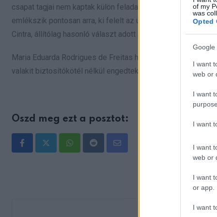
csapat tagjai nem kaptak külön feladatokat az ugrások alat
of my P
was col
emlékszik pontosan arra, ki felelt az utolsó biztonsági elle
Opted 
Cintra, állítólag hasonló választ adott a nyomozóknak. Ügyv
Google 
Maria Eduarda Rodrigues de Freitas halála megrázta a helyie
I want t
valakit biztosítókötél nélkül engedtek le egy ilyen veszélye
web or d
I want t
purpose
Oszd meg ezt a posztot:
I want 
I want t
Whatsapp
Reddit
Share
web or d
via
Email
I want t
or app.
I want t