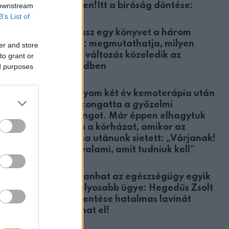
ügyben!Itt a bíróság döntése:
 downstream
B’s List of
Válassz egy könyvet a három
alaki azt
közül: megmutathatja, milyen
er and store
nagy változás közeledik az
to grant or
életedben
ed purposes
st
A lányom két év kemoterápia után
megkongatta a győzelmi
harangot. Már éppen elhagytuk
volna a kórházat, amikor az
ült a
orvosa utánunk sietett: „Várjanak!
queleto
Van valami, amit tudniuk kell”
Robbanhat az egészségügy egyik
nya
legsúlyosabb ügye: Hegedűs Zsolt
feljelentése hatalmas lavinát
indíthat el!
ogy a