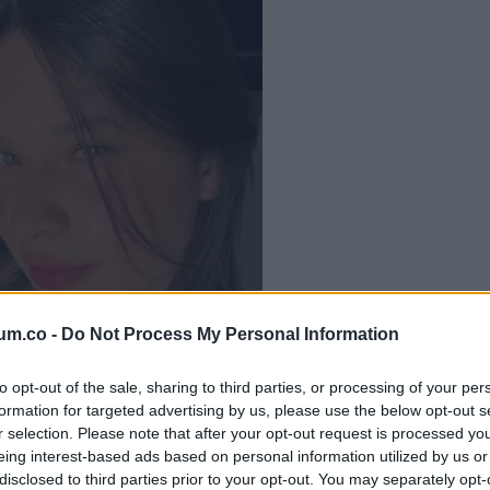
um.co -
Do Not Process My Personal Information
to opt-out of the sale, sharing to third parties, or processing of your per
formation for targeted advertising by us, please use the below opt-out s
aton meghalt Brazíliában, miután egy bungee jumping eseményen
r selection. Please note that after your opt-out request is processed y
 A tragédia Limeirában, São Paulo államban történt, a „Skeleton 
eing interest-based ads based on personal information utilized by us or
disclosed to third parties prior to your opt-out. You may separately opt-
 zuhant egy szakadékba.