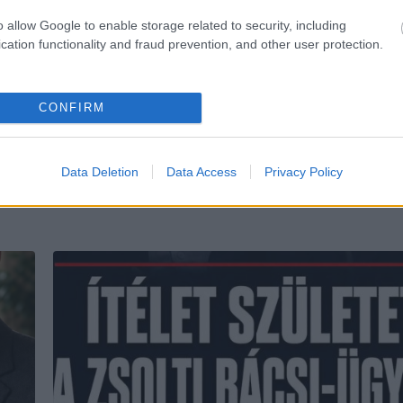
KÖVETKEZŐ POS
o allow Google to enable storage related to security, including
Megszavazták az Alaptörv
cation functionality and fraud prevention, and other user protection.
módosítást: Orbán Viktor soha t
nem lehet minisztere
CONFIRM
Data Deletion
Data Access
Privacy Policy