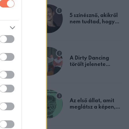
m
andes
5 színésznő, akikről
vannak.”
nem tudtad, hogy
fiúként születtek
 meg, hogy
A Dirty Dancing
törölt jelenete
megerősíti azt, amit
mindannyian
sejtettünk
Az első állat, amit
meglátsz a képen,
elárulja legrosszabb
tulajdonságodat