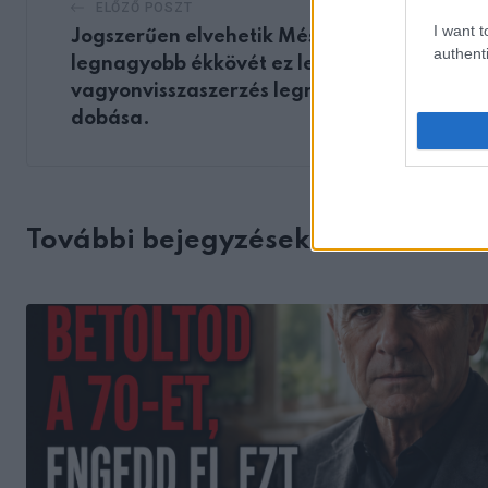
ELŐZŐ POSZT
I want t
Jogszerűen elvehetik Mészárosék egyik
authenti
legnagyobb ékkövét ez lesz a
vagyonvisszaszerzés legnagyobb
dobása.
További bejegyzések