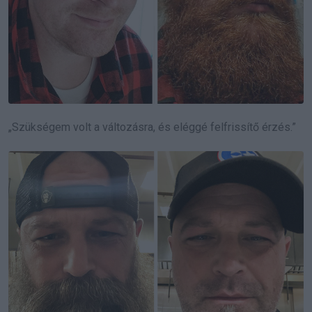
„Szükségem volt a változásra, és eléggé felfrissítő érzés.”