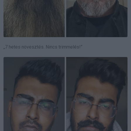
„7 hetes növesztés. Nincs trimmelés!”