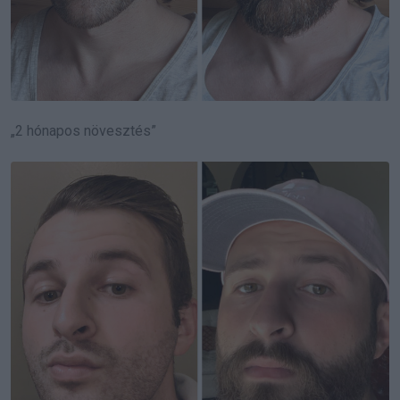
„2 hónapos növesztés”