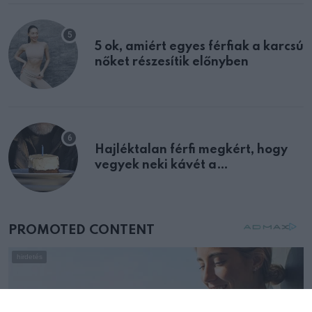
5 ok, amiért egyes férfiak a karcsú
nőket részesítik előnyben
Hajléktalan férfi megkért, hogy
vegyek neki kávét a
születésnapján – órákkal később
mellettem ült az első osztályon