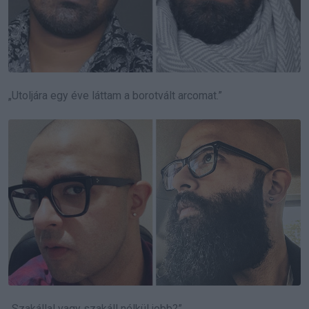
„Utoljára egy éve láttam a borotvált arcomat.”
„Szakállal vagy szakáll nélkül jobb?”