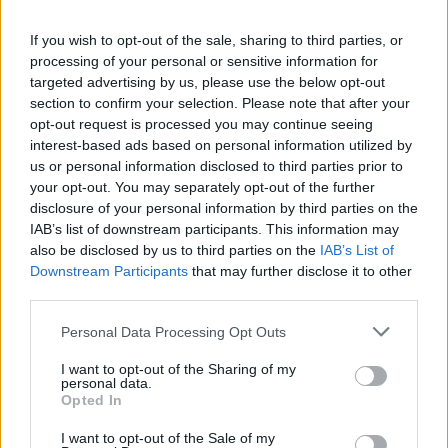
If you wish to opt-out of the sale, sharing to third parties, or
processing of your personal or sensitive information for
targeted advertising by us, please use the below opt-out
section to confirm your selection. Please note that after your
opt-out request is processed you may continue seeing
interest-based ads based on personal information utilized by
us or personal information disclosed to third parties prior to
your opt-out. You may separately opt-out of the further
disclosure of your personal information by third parties on the
IAB’s list of downstream participants. This information may
also be disclosed by us to third parties on the
IAB’s List of
Downstream Participants
that may further disclose it to other
„Szakállfejlődés, 8 héttel a borotválkozás után.”
third parties.
Please note that this website/app uses one or more Google
Personal Data Processing Opt Outs
services and may gather and store information including but
not limited to your visit or usage behaviour. You may click to
I want to opt-out of the Sharing of my
personal data.
grant or deny consent to Google and its third-party tags to
Opted In
use your data for below specified purposes in below Google
consent section.
I want to opt-out of the Sale of my