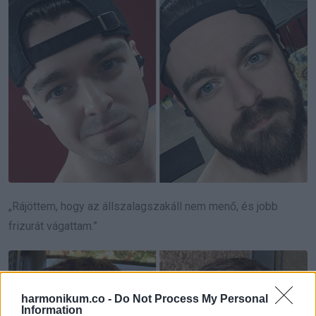
„Rájöttem, hogy az állszalagszakáll nem menő, és jobb
frizurát vágattam.”
harmonikum.co -
Do Not Process My Personal
Information