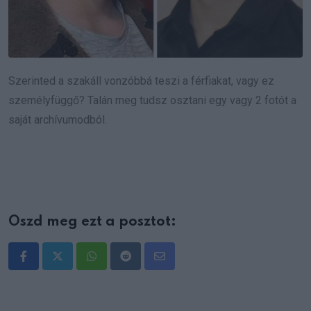
Szerinted a szakáll vonzóbbá teszi a férfiakat, vagy ez
személyfüggő? Talán meg tudsz osztani egy vagy 2 fotót a
saját archívumodból.
Oszd meg ezt a posztot:
Whatsapp
Reddit
Share
via
Email