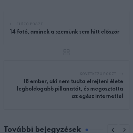
ELŐZŐ POSZT
14 fotó, aminek a szemünk sem hitt először
KÖVETKEZŐ POSZT
18 ember, aki nem tudta elrejteni élete
legboldogabb pillanatát, és megosztotta
az egész internettel
További bejegyzések