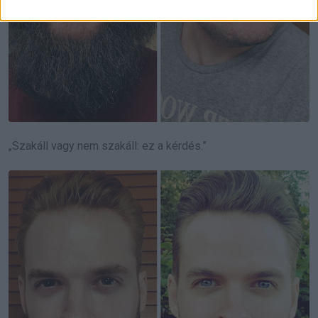
„Szakáll vagy nem szakáll: ez a kérdés.”