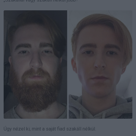
Úgy nézel ki, mint a saját fiad szakáll nélkül.