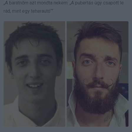
„A barátnőm azt mondta nekem: „A pubertás úgy csapott le
rád, mint egy teherautó””