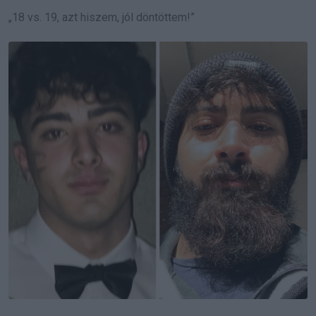
„18 vs. 19, azt hiszem, jól döntöttem!”