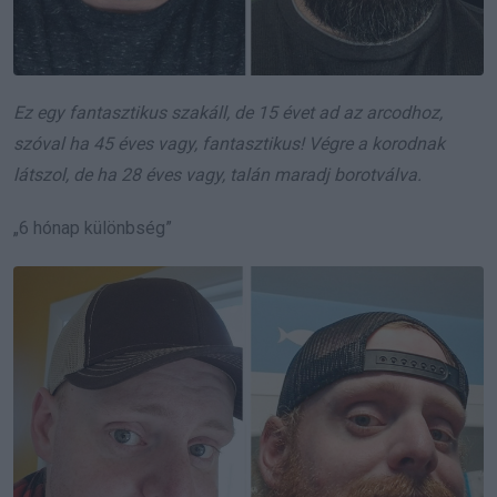
Ez egy fantasztikus szakáll, de 15 évet ad az arcodhoz,
szóval ha 45 éves vagy, fantasztikus! Végre a korodnak
látszol, de ha 28 éves vagy, talán maradj borotválva.
„6 hónap különbség”