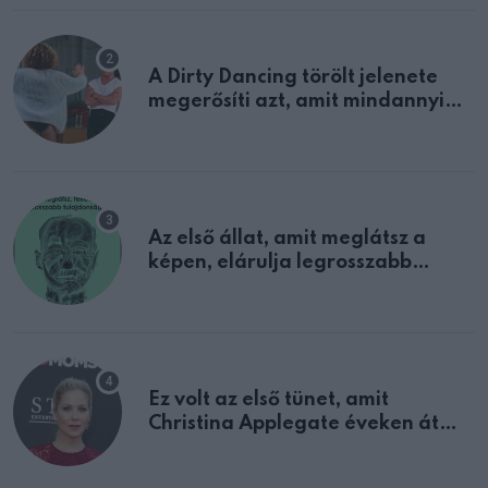
A Dirty Dancing törölt jelenete
megerősíti azt, amit mindannyian
sejtettünk
Az első állat, amit meglátsz a
képen, elárulja legrosszabb
tulajdonságodat
Ez volt az első tünet, amit
Christina Applegate éveken át
félreértett, pedig a szklerózis
multiplex egyértelmű jele volt