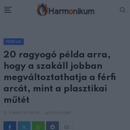
Skip
to
content
FÉRFIAK
20 ragyogó példa arra,
hogy a szakáll jobban
megváltoztathatja a férfi
arcát, mint a plasztikai
műtét
2 MINUTES READ
2654
VIEWS