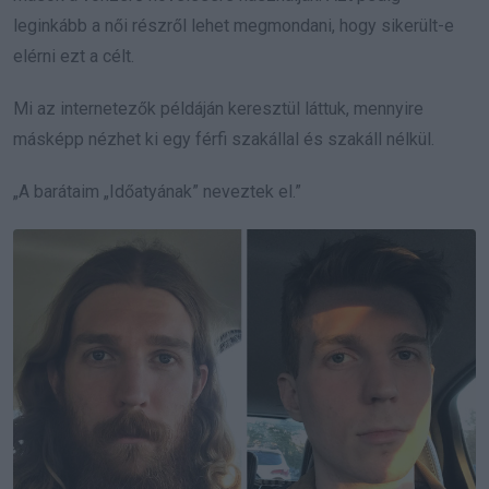
leginkább a női részről lehet megmondani, hogy sikerült-e
elérni ezt a célt.
Mi az internetezők példáján keresztül láttuk, mennyire
másképp nézhet ki egy férfi szakállal és szakáll nélkül.
„A barátaim „Időatyának” neveztek el.”