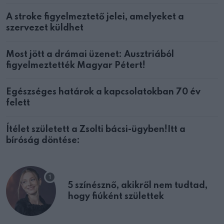
A stroke figyelmeztető jelei, amelyeket a
szervezet küldhet
Most jött a drámai üzenet: Ausztriából
figyelmeztették Magyar Pétert!
Egészséges határok a kapcsolatokban 70 év
felett
Ítélet született a Zsolti bácsi-ügyben!Itt a
bíróság döntése:
5 színésznő, akikről nem tudtad,
hogy fiúként születtek