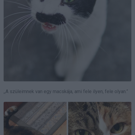
,,A szüleimnek van egy macskája, ami fele ilyen, fele olyan.”