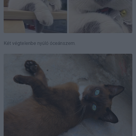
Két végtelenbe nyúló óceánszem.