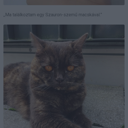
,,Ma találkoztam egy Szauron-szemű macskával.”