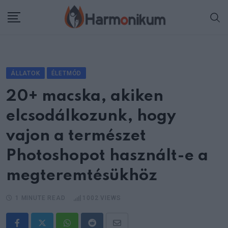
Skip
to
content
ÁLLATOK
ÉLETMÓD
20+ macska, akiken
elcsodálkozunk, hogy
vajon a természet
Photoshopot használt-e a
megteremtésükhöz
1 MINUTE READ
1002
VIEWS