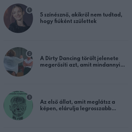
5 színésznő, akikről nem tudtad,
hogy fiúként születtek
A Dirty Dancing törölt jelenete
megerősíti azt, amit mindannyian
sejtettünk
Az első állat, amit meglátsz a
képen, elárulja legrosszabb
tulajdonságodat