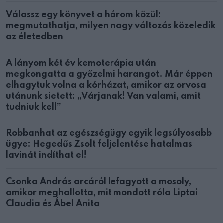
Válassz egy könyvet a három közül:
megmutathatja, milyen nagy változás közeledik
az életedben
A lányom két év kemoterápia után
megkongatta a győzelmi harangot. Már éppen
elhagytuk volna a kórházat, amikor az orvosa
utánunk sietett: „Várjanak! Van valami, amit
tudniuk kell”
Robbanhat az egészségügy egyik legsúlyosabb
ügye: Hegedűs Zsolt feljelentése hatalmas
lavinát indíthat el!
Csonka András arcáról lefagyott a mosoly,
amikor meghallotta, mit mondott róla Liptai
Claudia és Ábel Anita