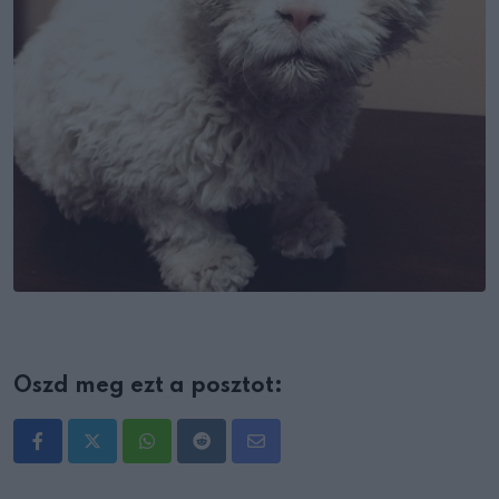
Oszd meg ezt a posztot:
Whatsapp
Reddit
Share
via