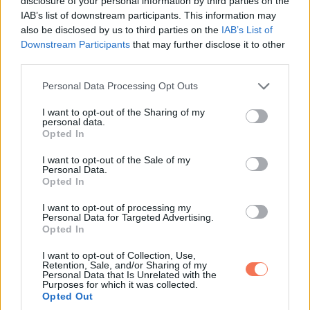
disclosure of your personal information by third parties on the
IAB’s list of downstream participants. This information may
also be disclosed by us to third parties on the
IAB’s List of
Downstream Participants
that may further disclose it to other
third parties.
Please note that this website/app uses one or more Google
Personal Data Processing Opt Outs
services and may gather and store information including but
not limited to your visit or usage behaviour. You may click to
I want to opt-out of the Sharing of my
personal data.
grant or deny consent to Google and its third-party tags to
Opted In
use your data for below specified purposes in below Google
consent section.
I want to opt-out of the Sale of my
Personal Data.
Opted In
I want to opt-out of processing my
Personal Data for Targeted Advertising.
Opted In
,,Anyám macskája úgy néz ki, mintha mindig pulóvert
I want to opt-out of Collection, Use,
Retention, Sale, and/or Sharing of my
hordana.”
Personal Data that Is Unrelated with the
Purposes for which it was collected.
Opted Out