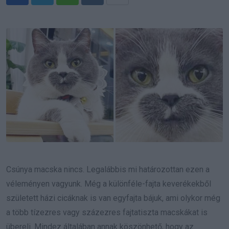
Whatsapp
Reddit
Share
via
Email
Csúnya macska nincs. Legalábbis mi határozottan ezen a
véleményen vagyunk. Még a különféle-fajta keverékekből
született házi cicáknak is van egyfajta bájuk, ami olykor még
a több tízezres vagy százezres fajtatiszta macskákat is
übereli. Mindez általában annak köszönhető, hogy az