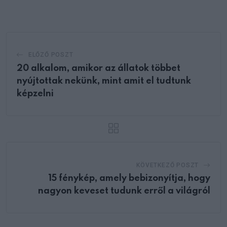
Email
ELŐZŐ POSZT
20 alkalom, amikor az állatok többet
nyújtottak nekünk, mint amit el tudtunk
képzelni
KÖVETKEZŐ POSZT
15 fénykép, amely bebizonyítja, hogy
nagyon keveset tudunk erről a világról