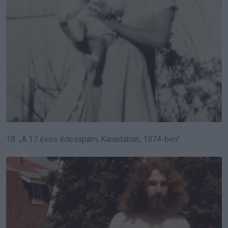
18. „A 17 éves édesapám, Kanadában, 1974-ben”