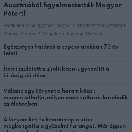
Ausztriából figyelmeztették Magyar
Pétert!
Fordulat a Duna ügyében: sürgős jó hír érkezett Ausztriából
Magyar Péternek! Megérkezett az eső, Paksnál
Egészséges határok a kapcsolatokban 70 év
felett
Ítélet született a Zsolti bácsi-ügyben!Itt a
bíróság döntése:
Válassz egy könyvet a három közül:
megmutathatja, milyen nagy változás közeledik
az életedben
A lányom két év kemoterápia után
megkongatta a győzelmi harangot. Már éppen