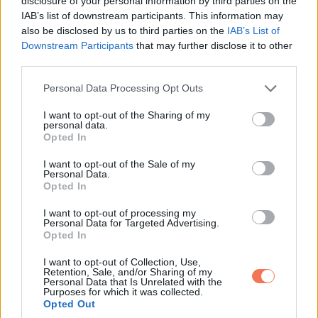
disclosure of your personal information by third parties on the
IAB’s list of downstream participants. This information may
also be disclosed by us to third parties on the
IAB’s List of
Downstream Participants
that may further disclose it to other
third parties.
Please note that this website/app uses one or more Google
Personal Data Processing Opt Outs
services and may gather and store information including but
not limited to your visit or usage behaviour. You may click to
I want to opt-out of the Sharing of my
13. „19 éves nagyapám úgy néz ki, mint egy régi iskolai
personal data.
grant or deny consent to Google and its third-party tags to
Opted In
gengszter”
use your data for below specified purposes in below Google
consent section.
I want to opt-out of the Sale of my
Personal Data.
Opted In
I want to opt-out of processing my
Personal Data for Targeted Advertising.
Opted In
I want to opt-out of Collection, Use,
Retention, Sale, and/or Sharing of my
Personal Data that Is Unrelated with the
Purposes for which it was collected.
Opted Out