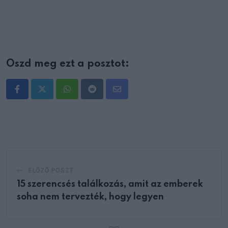
Oszd meg ezt a posztot:
Whatsapp
Reddit
Share
via
Email
ELŐZŐ POSZT
15 szerencsés találkozás, amit az emberek
soha nem tervezték, hogy legyen