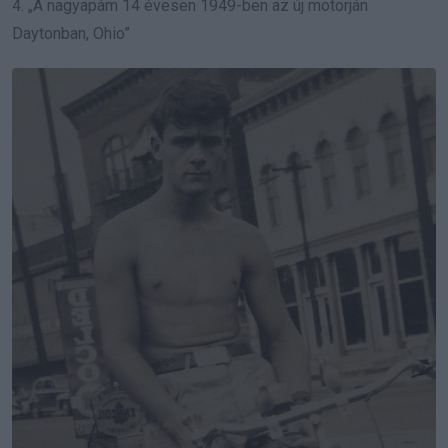
4. „A nagyapám 14 évesen 1949-ben az új motorján
Daytonban, Ohio”