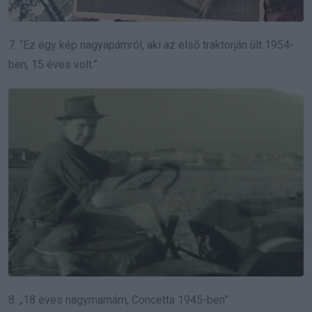
7. “Ez egy kép nagyapámról, aki az első traktorján ült 1954-
ben, 15 éves volt.”
8. „18 éves nagymamám, Concetta 1945-ben”