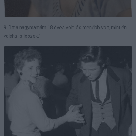
9. “Itt a nagymamám 18 éves volt, és menőbb volt, mint én
valaha is leszek.”