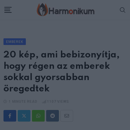
Skip
to
content
EMBEREK
20 kép, ami bebizonyítja,
hogy régen az emberek
sokkal gyorsabban
öregedtek
1 MINUTE READ
1107
VIEWS
Whatsapp
Reddit
Share
via