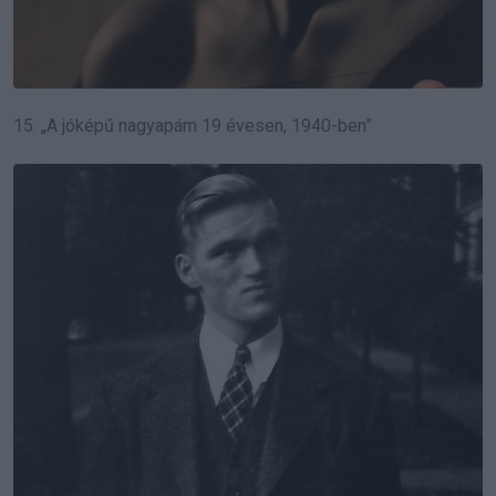
15. „A jóképű nagyapám 19 évesen, 1940-ben”