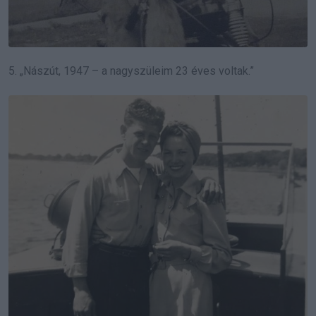
5. „Nászút, 1947 – a nagyszüleim 23 éves voltak.”