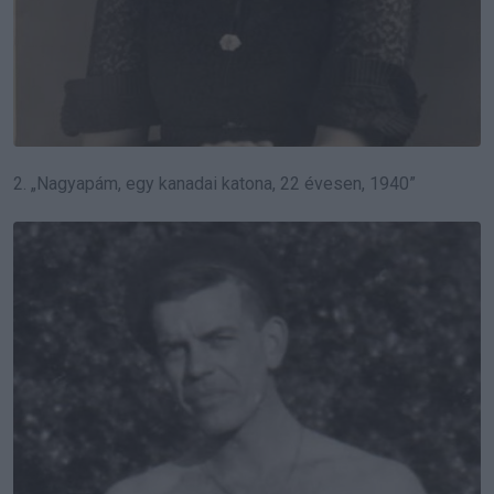
2. „Nagyapám, egy kanadai katona, 22 évesen, 1940”