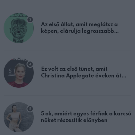
Az első állat, amit meglátsz a
képen, elárulja legrosszabb
tulajdonságodat
Ez volt az első tünet, amit
Christina Applegate éveken át
félreértett, pedig a szklerózis
multiplex egyértelmű jele volt
5 ok, amiért egyes férfiak a karcsú
nőket részesítik előnyben