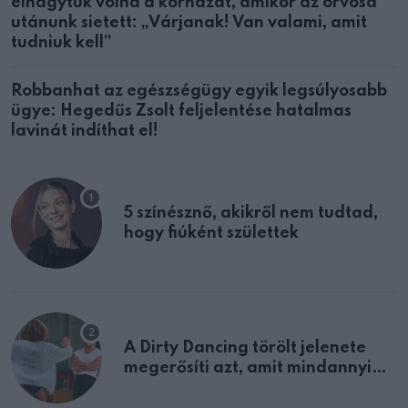
elhagytuk volna a kórházat, amikor az orvosa
utánunk sietett: „Várjanak! Van valami, amit
tudniuk kell”
Robbanhat az egészségügy egyik legsúlyosabb
ügye: Hegedűs Zsolt feljelentése hatalmas
lavinát indíthat el!
5 színésznő, akikről nem tudtad,
hogy fiúként születtek
A Dirty Dancing törölt jelenete
megerősíti azt, amit mindannyian
sejtettünk