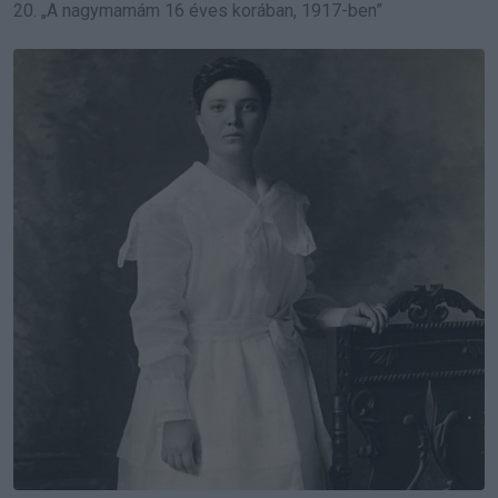
20. „A nagymamám 16 éves korában, 1917-ben”