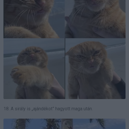
18. A sirály is „ajándékot” hagyott maga után.