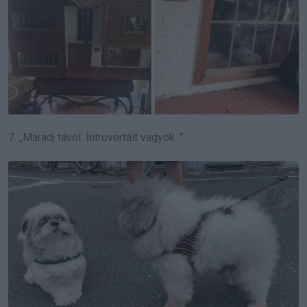
7. „Maradj távol.
Introvertált vagyok. ”