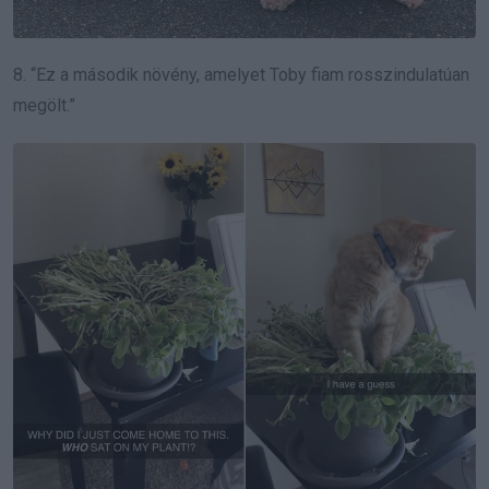
8. “Ez a második növény, amelyet Toby fiam rosszindulatúan
megölt.”