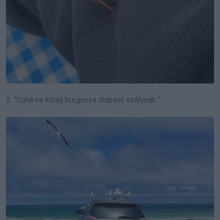
2. “Soha ne kínálj burgonya chipset sirálynak.”