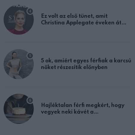
Ez volt az első tünet, amit
Christina Applegate éveken át
félreértett, pedig a szklerózis
multiplex egyértelmű jele volt
5 ok, amiért egyes férfiak a karcsú
nőket részesítik előnyben
Hajléktalan férfi megkért, hogy
vegyek neki kávét a
születésnapján – órákkal később
mellettem ült az első osztályon