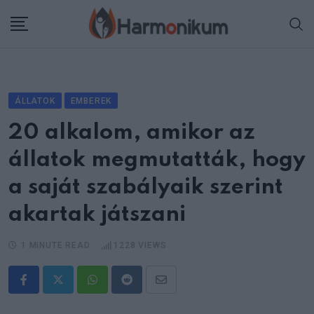
Skip
to
content
ÁLLATOK
EMBEREK
20 alkalom, amikor az
állatok megmutatták, hogy
a saját szabályaik szerint
akartak játszani
1 MINUTE READ
1228
VIEWS
Whatsapp
Reddit
Share
via