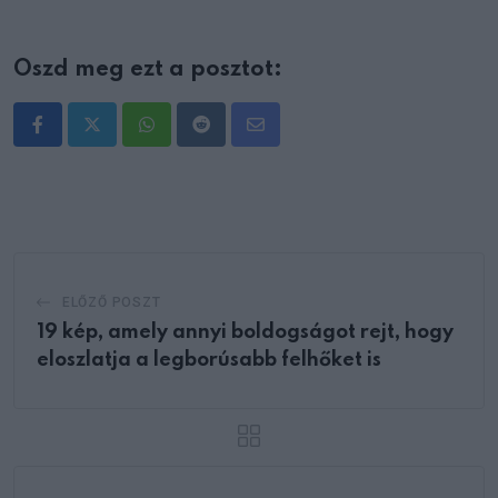
Oszd meg ezt a posztot:
Whatsapp
Reddit
Share
via
Email
ELŐZŐ POSZT
19 kép, amely annyi boldogságot rejt, hogy
eloszlatja a legborúsabb felhőket is