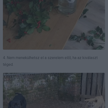
4. Nem menekülhetsz el a szerelem elől, ha az kiválaszt
téged.