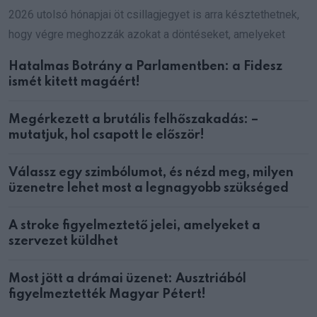
2026 utolsó hónapjai öt csillagjegyet is arra késztethetnek,
hogy végre meghozzák azokat a döntéseket, amelyeket
Hatalmas Botrány a Parlamentben: a Fidesz
ismét kitett magáért!
Megérkezett a brutális felhőszakadás: –
mutatjuk, hol csapott le először!
Válassz egy szimbólumot, és nézd meg, milyen
üzenetre lehet most a legnagyobb szükséged
A stroke figyelmeztető jelei, amelyeket a
szervezet küldhet
Most jött a drámai üzenet: Ausztriából
figyelmeztették Magyar Pétert!