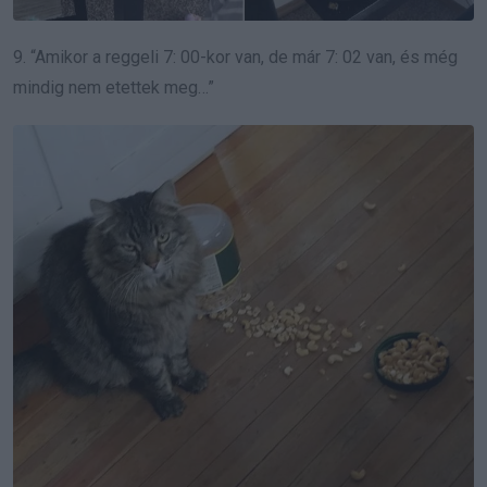
9. “Amikor a reggeli 7: 00-kor van, de már 7: 02 van, és még
mindig nem etettek meg…”