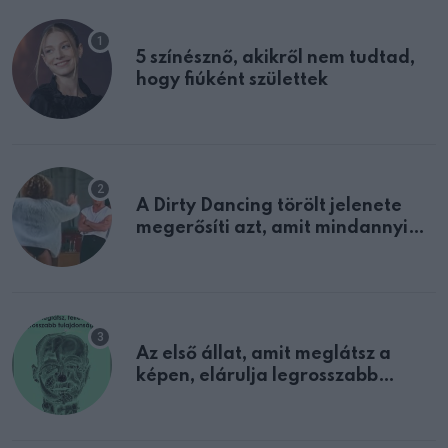
5 színésznő, akikről nem tudtad,
hogy fiúként születtek
A Dirty Dancing törölt jelenete
megerősíti azt, amit mindannyian
sejtettünk
Az első állat, amit meglátsz a
képen, elárulja legrosszabb
tulajdonságodat