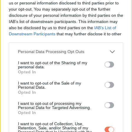
us or personal information disclosed to third parties prior to
your opt-out. You may separately opt-out of the further
disclosure of your personal information by third parties on the
IAB’s list of downstream participants. This information may
also be disclosed by us to third parties on the
IAB’s List of
Downstream Participants
that may further disclose it to other
third parties.
13. “Alfie reggelente szereti a koffein manikűrt.”
Please note that this website/app uses one or more Google
Personal Data Processing Opt Outs
services and may gather and store information including but
not limited to your visit or usage behaviour. You may click to
I want to opt-out of the Sharing of my
personal data.
grant or deny consent to Google and its third-party tags to
Opted In
use your data for below specified purposes in below Google
consent section.
I want to opt-out of the Sale of my
Personal Data.
Opted In
I want to opt-out of processing my
Personal Data for Targeted Advertising.
Opted In
I want to opt-out of Collection, Use,
Retention, Sale, and/or Sharing of my
Personal Data that Is Unrelated with the