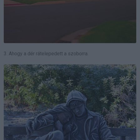
3. Ahogy a dér rátelepedett a szoborra.