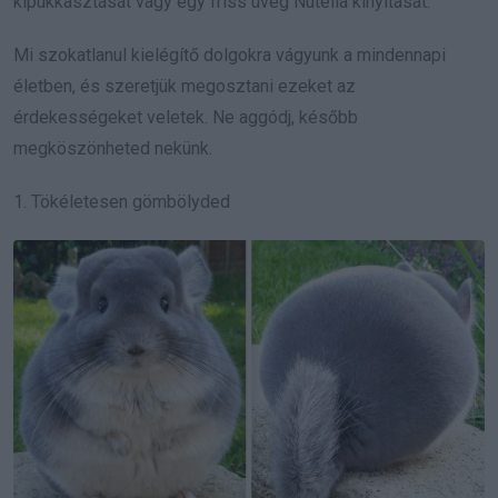
kipukkasztását vagy egy friss üveg Nutella kinyitását.
Mi szokatlanul kielégítő dolgokra vágyunk a mindennapi
életben, és szeretjük megosztani ezeket az
érdekességeket veletek. Ne aggódj, később
megköszönheted nekünk.
1. Tökéletesen gömbölyded