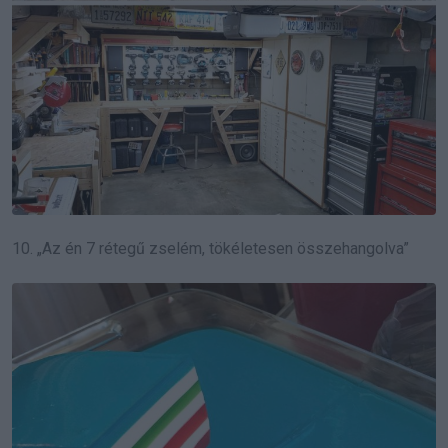
10. „Az én 7 rétegű zselém, tökéletesen összehangolva”