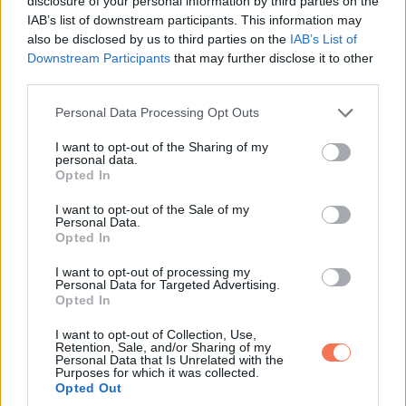
disclosure of your personal information by third parties on the
IAB’s list of downstream participants. This information may
also be disclosed by us to third parties on the
IAB’s List of
Downstream Participants
that may further disclose it to other
third parties.
Please note that this website/app uses one or more Google
Personal Data Processing Opt Outs
services and may gather and store information including but
not limited to your visit or usage behaviour. You may click to
I want to opt-out of the Sharing of my
personal data.
grant or deny consent to Google and its third-party tags to
Opted In
use your data for below specified purposes in below Google
consent section.
I want to opt-out of the Sale of my
Personal Data.
Opted In
I want to opt-out of processing my
Personal Data for Targeted Advertising.
Opted In
I want to opt-out of Collection, Use,
Retention, Sale, and/or Sharing of my
Personal Data that Is Unrelated with the
12. „Olyan szakács vagyok, aki furcsa módon imádja, ha
Purposes for which it was collected.
rendben tehetem ide a számlákat. Nem számít, mennyire
Opted Out