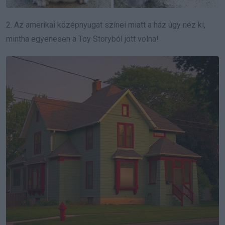
2. Az amerikai középnyugat színei miatt a ház úgy néz ki,
mintha egyenesen a Toy Storyból jött volna!