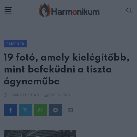
Skip
to
content
EMBEREK
19 fotó, amely kielégítőbb,
mint befeküdni a tiszta
ágyneműbe
1 MINUTE READ
750
VIEWS
Whatsapp
Reddit
Share
via
Email