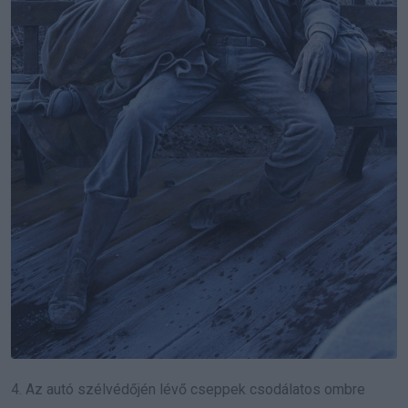
4. Az autó szélvédőjén lévő cseppek csodálatos ombre