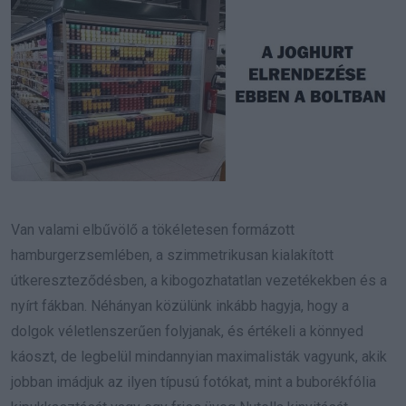
Van valami elbűvölő a tökéletesen formázott
hamburgerzsemlében, a szimmetrikusan kialakított
útkereszteződésben, a kibogozhatatlan vezetékekben és a
nyírt fákban. Néhányan közülünk inkább hagyja, hogy a
dolgok véletlenszerűen folyjanak, és értékeli a könnyed
káoszt, de legbelül mindannyian maximalisták vagyunk, akik
jobban imádjuk az ilyen típusú fotókat, mint a buborékfólia