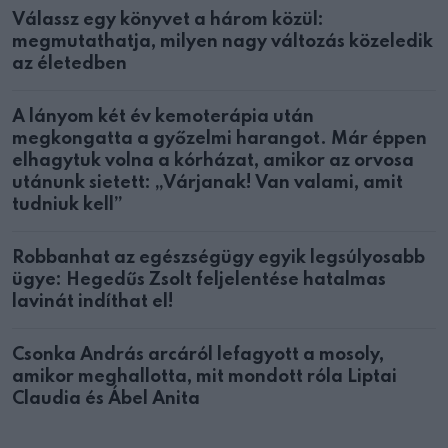
Válassz egy könyvet a három közül:
megmutathatja, milyen nagy változás közeledik
az életedben
A lányom két év kemoterápia után
megkongatta a győzelmi harangot. Már éppen
elhagytuk volna a kórházat, amikor az orvosa
utánunk sietett: „Várjanak! Van valami, amit
tudniuk kell”
Robbanhat az egészségügy egyik legsúlyosabb
ügye: Hegedűs Zsolt feljelentése hatalmas
lavinát indíthat el!
Csonka András arcáról lefagyott a mosoly,
amikor meghallotta, mit mondott róla Liptai
Claudia és Ábel Anita