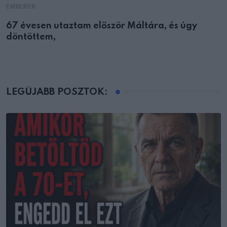
EMBEREK
67 évesen utaztam először Máltára, és úgy
döntöttem,
LEGÚJABB POSZTOK: