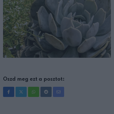
Oszd meg ezt a posztot:
Whatsapp
Reddit
Share
via
Email