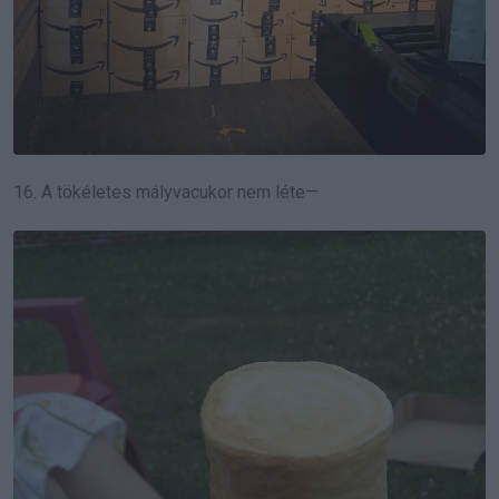
16. A tökéletes mályvacukor nem léte—