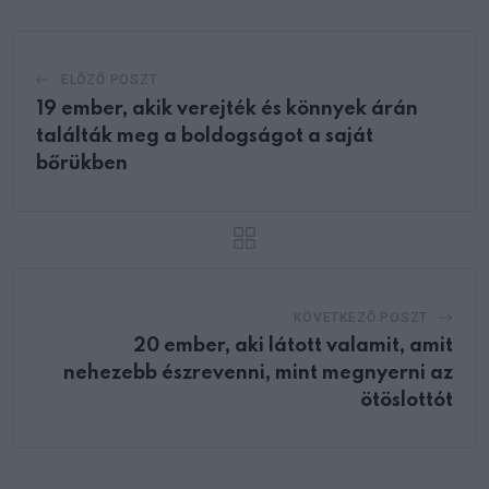
ELŐZŐ POSZT
19 ember, akik verejték és könnyek árán
találták meg a boldogságot a saját
bőrükben
KÖVETKEZŐ POSZT
20 ember, aki látott valamit, amit
nehezebb észrevenni, mint megnyerni az
ötöslottót