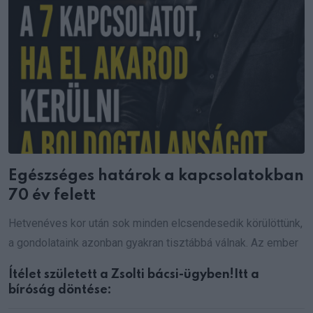
Egészséges határok a kapcsolatokban
70 év felett
Hetvenéves kor után sok minden elcsendesedik körülöttünk,
a gondolataink azonban gyakran tisztábbá válnak. Az ember
Ítélet született a Zsolti bácsi-ügyben!Itt a
bíróság döntése: