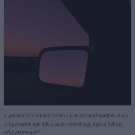
8. „Miután 20 évig dolgoztam ugyanott, megfogadtam, hogy
kifogyasztok egy tollat, aztán sikerült egy egész dobozt
kifogyasztanom.”