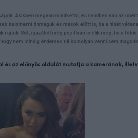
ságok. Akikben megvan mindkettő, és rendben van az önér
ek beismerni önmaguk és mások előtt is, ha a hibát vétene
 rajtuk. Sőt, igazából még pozitívan is élik meg, ha a többi
, hogy nem mindig érdemes túl komolyan venni sem magunk
 és az előnyös oldalát mutatja a kamerának, illetve