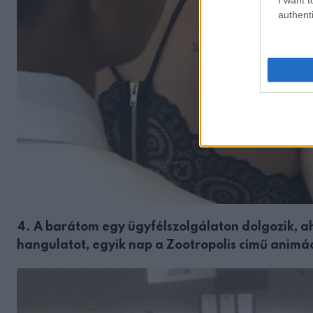
authenti
4. A barátom egy ügyfélszolgálaton dolgozik, ah
hangulatot, egyik nap a Zootropolis című animác