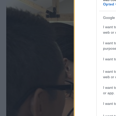
Opted 
Google 
I want t
web or d
I want t
purpose
I want 
I want t
web or d
I want t
or app.
I want t
I want t