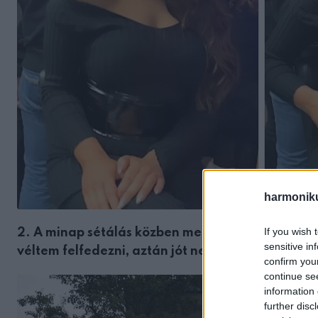
harmonik
If you wish 
2. A minap sétálás közben megpillantottam egy k
sensitive in
véltem felfedezni, aztán jót nevettem, amikor k
confirm you
continue se
information 
further disc