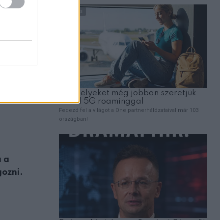
a a
gozni.