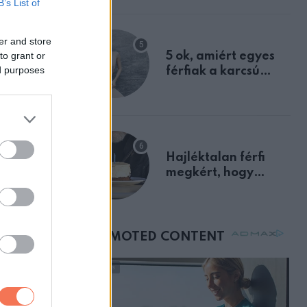
B’s List of
a szklerózis
multiplex
er and store
egyértelmű jele volt
to grant or
5 ok, amiért egyes
ed purposes
férfiak a karcsú
nőket részesítik
előnyben
Hajléktalan férfi
megkért, hogy
vegyek neki kávét a
születésnapján –
órákkal később
mellettem ült az első
osztályon
ült.”