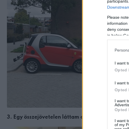
participants
Downstream 
Please note
information 
deny consent
in below Go
Persona
I want t
Opted 
I want t
Opted 
I want 
Advertis
Opted 
3. Egy összejövetelen láttam egy hölgyet, akinek
I want t
of my P
was col