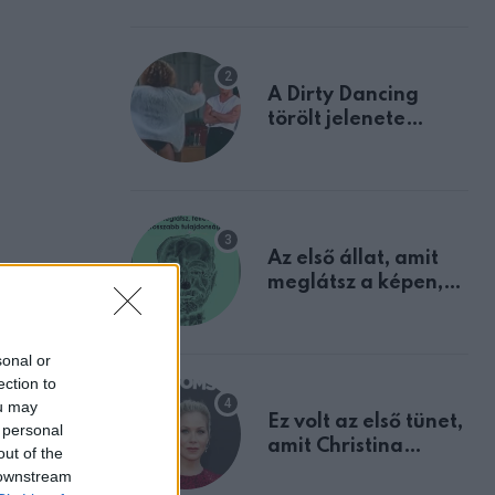
A Dirty Dancing
törölt jelenete
megerősíti azt, amit
mindannyian
sejtettünk
Az első állat, amit
meglátsz a képen,
elárulja legrosszabb
tulajdonságodat
sonal or
ót
ection to
ou may
Ez volt az első tünet,
 personal
amit Christina
out of the
Applegate éveken
 downstream
át félreértett, pedig