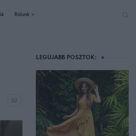
ók
Rólunk
LEGÚJABB POSZTOK:
Share
via
Email