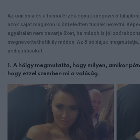
Az önirónia és a humorérzék együtt megnyerő tulajdon
azok saját magukon is önfeledten tudnak nevetni. Képes
egyáltalán nem zavarja őket, ha mások is jól szórakoznak
megnevettethetik ily módon. Az ő példájuk megmutatja
pedig másokat.
1. A hölgy megmutatta, hogy milyen, amikor pózol
hogy ezzel szemben mi a valóság.