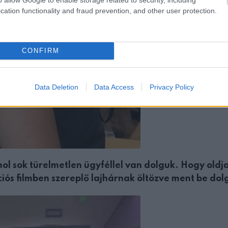
cation functionality and fraud prevention, and other user protection.
CONFIRM
Data Deletion
Data Access
Privacy Policy
ol sok türelmetlen ügyféllel van dolguk. Hogy oldj
iós filmben szereplő lajhárnak öltözve ment be dol