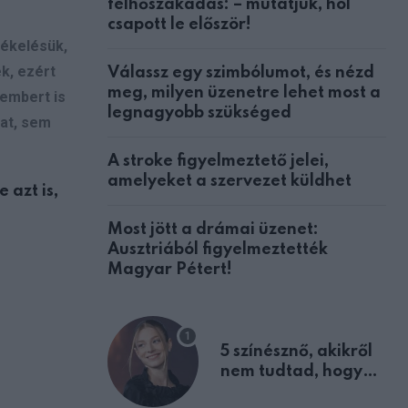
felhőszakadás: – mutatjuk, hol
csapott le először!
tékelésük,
k, ezért
Válassz egy szimbólumot, és nézd
meg, milyen üzenetre lehet most a
 embert is
legnagyobb szükséged
at, sem
A stroke figyelmeztető jelei,
amelyeket a szervezet küldhet
 azt is,
Most jött a drámai üzenet:
Ausztriából figyelmeztették
Magyar Pétert!
5 színésznő, akikről
nem tudtad, hogy
fiúként születtek