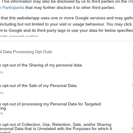
. This information may also be disclosed by us to third parties on the
IA
Participants
that may further disclose it to other third parties.
 that this website/app uses one or more Google services and may gath
including but not limited to your visit or usage behaviour. You may click 
 to Google and its third-party tags to use your data for below specifi
ogle consent section.
l Data Processing Opt Outs
o opt-out of the Sharing of my personal data.
In
o opt-out of the Sale of my Personal Data.
In
to opt-out of processing my Personal Data for Targeted
ing.
In
 ez a szöveg volt a hátára tetoválva: „Kínában kész
o opt-out of Collection, Use, Retention, Sale, and/or Sharing
ersonal Data that Is Unrelated with the Purposes for which it
lected.