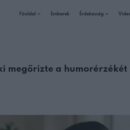
Főoldal
Emberek
Érdekesség
Vide
ki megőrizte a humorérzékét