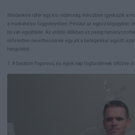
Mindenkire ráfér egy kis vidámság, miközben igyekszik a mu
a munkahelye függvényében. Például az egészségügyben do
ha van egyáltalán. Az utóbbi időkben ez pedig hatványozott
önfeledten nevethessenek egy jót a betegeikkel együtt, ezált
hangulatot.
1. A barátom fogorvos, és egyik nap fogtündérnek öltözve vi