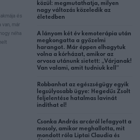
közül: megmutathatja, milyen
nagy változás közeledik az
zakmája és
életedben
 van, már
 hogy néha
A lányom két év kemoterápia után
megkongatta a győzelmi
helt
harangot. Már éppen elhagytuk
volna a kórházat, amikor az
orvosa utánunk sietett: „Várjanak!
Van valami, amit tudniuk kell”
Robbanhat az egészségügy egyik
legsúlyosabb ügye: Hegedűs Zsolt
feljelentése hatalmas lavinát
indíthat el!
Csonka András arcáról lefagyott a
mosoly, amikor meghallotta, mit
mondott róla Liptai Claudia és