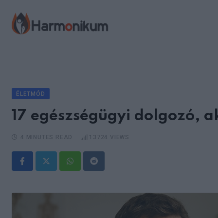
Skip
to
content
ÉLETMÓD
17 egészségügyi dolgozó, a
4 MINUTES READ
13724
VIEWS
Whatsapp
Reddit