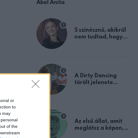
Ábel Anita
5 színésznő, akikről
nem tudtad, hogy
fiúként születtek
A Dirty Dancing
törölt jelenete
megerősíti azt, amit
mindannyian
sonal or
sejtettünk
ection to
ou may
 personal
Az első állat, amit
out of the
meglátsz a képen,
 downstream
elárulja legrosszabb