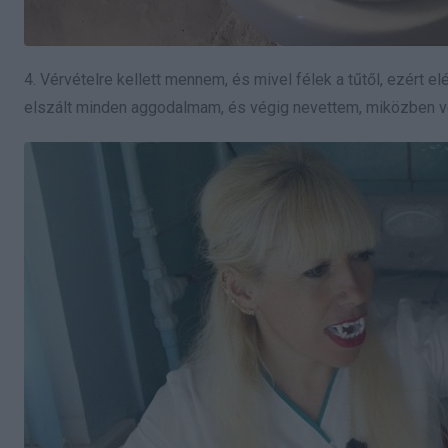
4. Vérvételre kellett mennem, és mivel félek a tűtől, ezért 
elszált minden aggodalmam, és végig nevettem, miközben vé