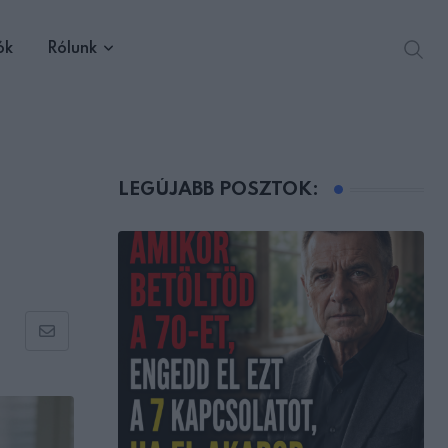
ók
Rólunk
LEGÚJABB POSZTOK:
Share
via
Email