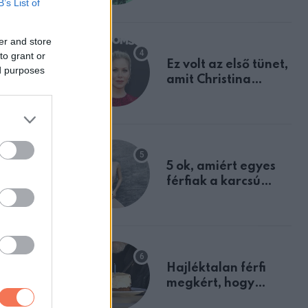
B’s List of
tulajdonságodat
er and store
to grant or
Ez volt az első tünet,
ed purposes
amit Christina
Applegate éveken
át félreértett, pedig
a szklerózis
multiplex
egyértelmű jele volt
5 ok, amiért egyes
férfiak a karcsú
 ennyit
nőket részesítik
előnyben
Hajléktalan férfi
a pedig a
megkért, hogy
vegyek neki kávét a