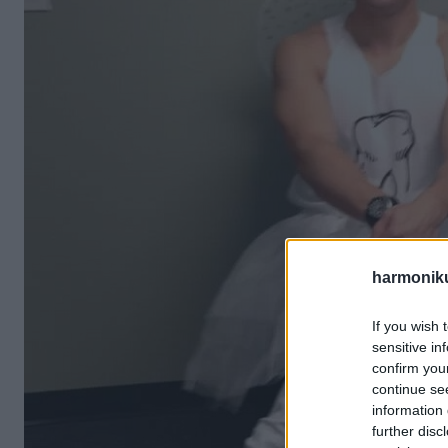
harmonik
If you wish 
sensitive in
confirm you
continue se
information 
further disc