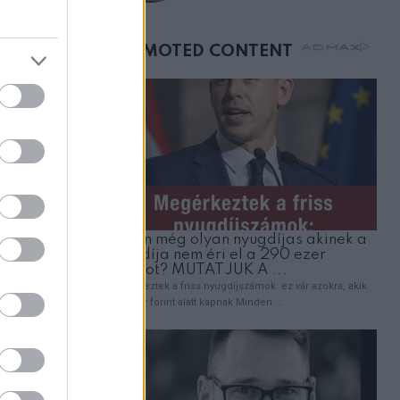
születésnapján –
órákkal később
mellettem ült az első
osztályon