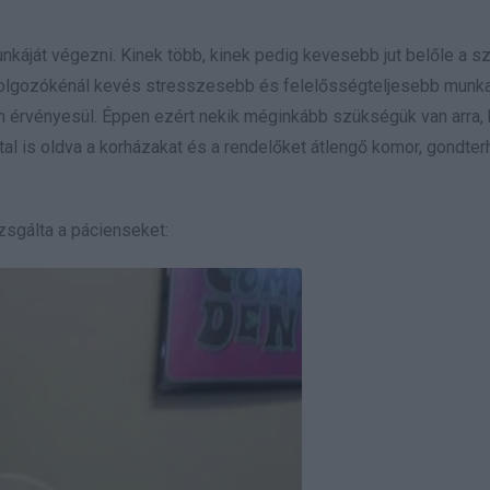
nkáját végezni. Kinek több, kinek pedig kevesebb jut belőle a s
lgozókénál kevés stresszesebb és felelősségteljesebb munka
an érvényesül. Éppen ezért nekik méginkább szükségük van arra,
al is oldva a korházakat és a rendelőket átlengő komor, gondter
zsgálta a pácienseket: