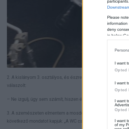
participants
Downstream 
Please note
information 
deny consent
in below Go
Persona
I want t
Opted 
2. A kislányom 3. osztályos, és észrevettem, hogy rohamosan
I want t
válaszolt:
Opted 
– Ne izgulj, úgy sem számít, hiszen én is orvos leszek majd,
I want 
Advertis
Opted 
3. A szemészeten elmentem a mosdóba, ahol a WC ülőke tete
I want t
következő mondatot kapjuk: „A WC csészébe pisiljen, és ne a
of my P
was col