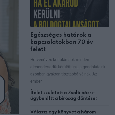
Egészséges határok a
kapcsolatokban 70 év
felett
Hetvenéves kor után sok minden
elcsendesedik körülöttünk, a gondolataink
azonban gyakran tisztábbá válnak. Az
ember
Ítélet született a Zsolti bácsi-
ügyben!Itt a bíróság döntése:
Válassz egy könyvet a három