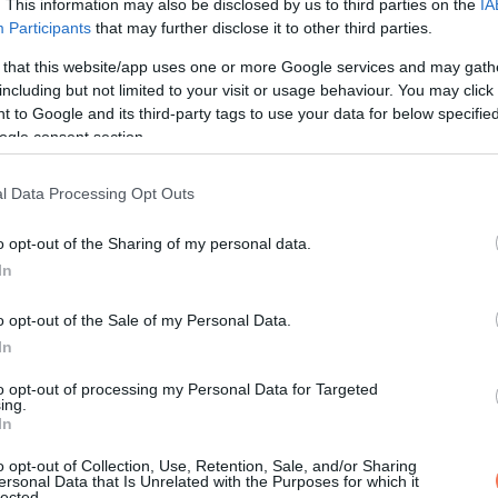
. This information may also be disclosed by us to third parties on the
IA
Participants
that may further disclose it to other third parties.
 that this website/app uses one or more Google services and may gath
including but not limited to your visit or usage behaviour. You may click 
 to Google and its third-party tags to use your data for below specifi
ogle consent section.
l Data Processing Opt Outs
o opt-out of the Sharing of my personal data.
In
 elkezdett csúnyulni a kézírása. Amikor szóvá tettem neki, csak
o opt-out of the Sale of my Personal Data.
In
 ahogy apa is!
to opt-out of processing my Personal Data for Targeted
ing.
In
je egyben egy szemvizsgálati tábla is. A betűket összeolvasv
o opt-out of Collection, Use, Retention, Sale, and/or Sharing
z ülőkére. Köszönjük.”
ersonal Data that Is Unrelated with the Purposes for which it
lected.