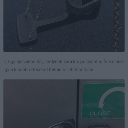
2, Egy nyilvános WC, melynek zára kis polcként is funkcionál,
így a kisebb értékeket bátran le lehet rá tenni.