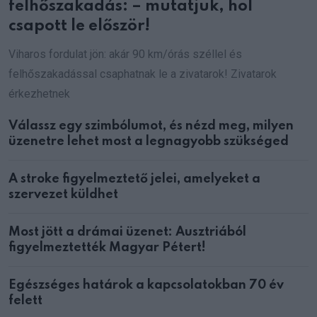
felhőszakadás: – mutatjuk, hol
csapott le először!
Viharos fordulat jön: akár 90 km/órás széllel és
felhőszakadással csaphatnak le a zivatarok! Zivatarok
érkezhetnek
Válassz egy szimbólumot, és nézd meg, milyen
üzenetre lehet most a legnagyobb szükséged
A stroke figyelmeztető jelei, amelyeket a
szervezet küldhet
Most jött a drámai üzenet: Ausztriából
figyelmeztették Magyar Pétert!
Egészséges határok a kapcsolatokban 70 év
felett