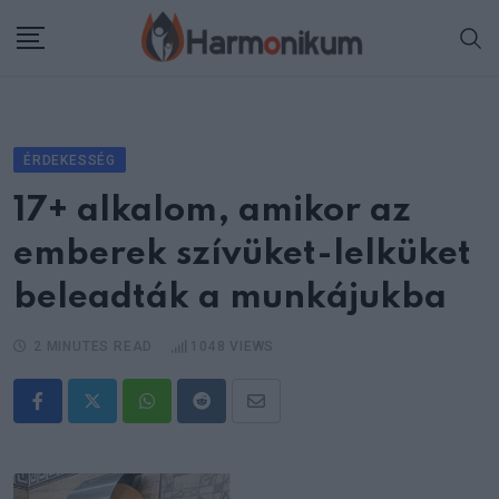
Skip
to
content
ÉRDEKESSÉG
17+ alkalom, amikor az
emberek szívüket-lelküket
beleadták a munkájukba
2 MINUTES READ
1048
VIEWS
Whatsapp
Reddit
Share
via
Email