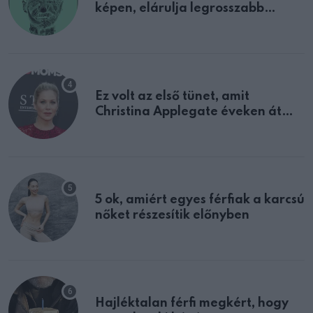
képen, elárulja legrosszabb
tulajdonságodat
Ez volt az első tünet, amit
Christina Applegate éveken át
félreértett, pedig a szklerózis
multiplex egyértelmű jele volt
5 ok, amiért egyes férfiak a karcsú
nőket részesítik előnyben
Hajléktalan férfi megkért, hogy