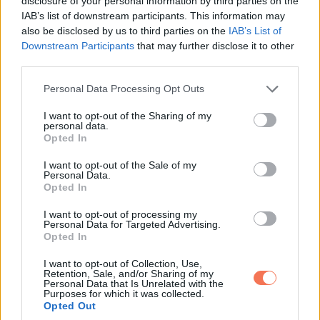
disclosure of your personal information by third parties on the
IAB’s list of downstream participants. This information may
also be disclosed by us to third parties on the
IAB’s List of
Downstream Participants
that may further disclose it to other
third parties.
Please note that this website/app uses one or more Google
Personal Data Processing Opt Outs
11, Egy kávézó, mely mosodaként is működik, így az
services and may gather and store information including but
not limited to your visit or usage behaviour. You may click to
I want to opt-out of the Sharing of my
emberek elfogyaszthatnak egy csésze kávét, és ehetnek
personal data.
grant or deny consent to Google and its third-party tags to
Opted In
egy kis péksüteményt addig, míg ruhájuk épp a mosásban
use your data for below specified purposes in below Google
van.
consent section.
I want to opt-out of the Sale of my
Personal Data.
Opted In
I want to opt-out of processing my
Personal Data for Targeted Advertising.
Opted In
I want to opt-out of Collection, Use,
Retention, Sale, and/or Sharing of my
Personal Data that Is Unrelated with the
Purposes for which it was collected.
Opted Out