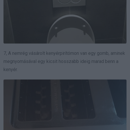
7, A nemrég vásárolt kenyérpirítómon van egy gomb, aminek
megnyomásával egy kicsit hosszabb ideig marad benn a
kenyér.