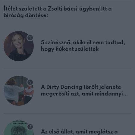
Ítélet született a Zsolti bácsi-ügyben!Itt a
bíróság döntése:
5 színésznő, akikről nem tudtad,
hogy fiúként születtek
A Dirty Dancing törölt jelenete
megerősíti azt, amit mindannyian
sejtettünk
Az első állat, amit meglátsz a