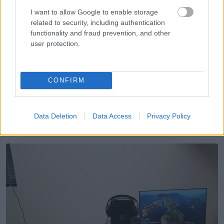
I want to allow Google to enable storage
related to security, including authentication
functionality and fraud prevention, and other
user protection.
CONFIRM
13, A helyi könyvtárban van egy komplett stúdió, 3D
nyomtató, vinylprés, lézervágó és minden mi szem szájnak
ingere. A legjobb, hogy ezeket teljesen ingyen igénybe lehet
Data Deletion
Data Access
Privacy Policy
venni.