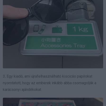
3, Egy kiadó, ami újrafelhasználható kiscicás papírokat
nyomtatott, hogy az emberek inkább abba csomagolják a
karácsonyi ajándékokat.