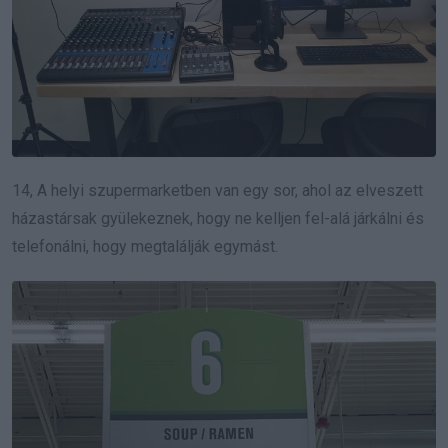
14, A helyi szupermarketben van egy sor, ahol az elveszett
házastársak gyülekeznek, hogy ne kelljen fel-alá járkálni és
telefonálni, hogy megtalálják egymást.