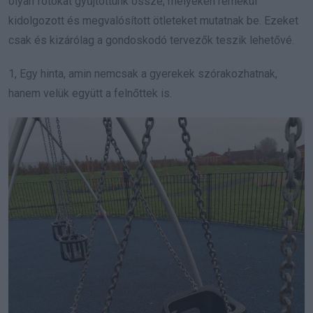
olyan fotókat gyűjtöttünk össze, melyeken remekül
kidolgozott és megvalósított ötleteket mutatnak be. Ezeket
csak és kizárólag a gondoskodó tervezők teszik lehetővé.
1, Egy hinta, amin nemcsak a gyerekek szórakozhatnak,
hanem velük együtt a felnőttek is.