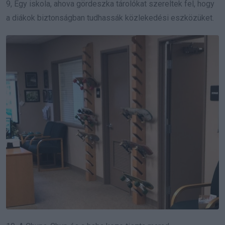
9, Egy iskola, ahova gördeszka tárolókat szereltek fel, hogy
a diákok biztonságban tudhassák közlekedési eszközüket.