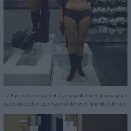
17, Egy kilincs mely ultraibolya sugarakat bocsát ki magából
ezzel elpusztítva az összes baktériumot, ami rajta található.