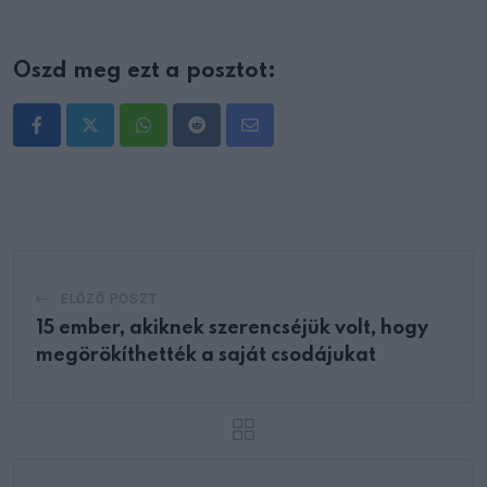
Oszd meg ezt a posztot:
Whatsapp
Reddit
Share
via
Email
ELŐZŐ POSZT
15 ember, akiknek szerencséjük volt, hogy
megörökíthették a saját csodájukat