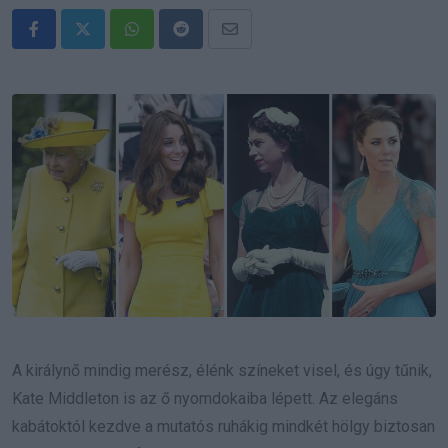
Whatsapp
Reddit
Share
via
Email
A királynő mindig merész, élénk színeket visel, és úgy tűnik,
Kate Middleton is az ő nyomdokaiba lépett. Az elegáns
kabátoktól kezdve a mutatós ruhákig mindkét hölgy biztosan