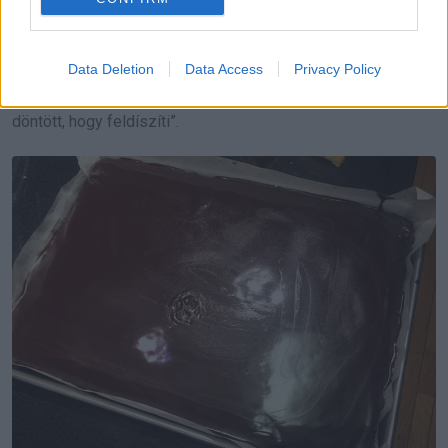
Data Deletion
Data Access
Privacy Policy
„Csináltam egy texasi lapos tortát, és a macskám úgy
döntött, hogy feldíszíti”.