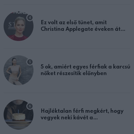
Ez volt az első tünet, amit
Christina Applegate éveken át
félreértett, pedig a szklerózis
multiplex egyértelmű jele volt
5 ok, amiért egyes férfiak a karcsú
nőket részesítik előnyben
Hajléktalan férfi megkért, hogy
vegyek neki kávét a
születésnapján – órákkal később
mellettem ült az első osztályon