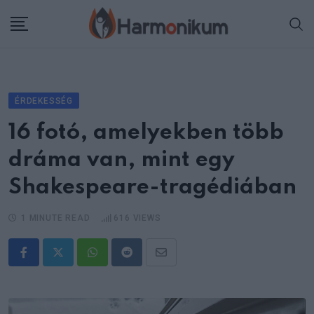
Skip
to
content
ÉRDEKESSÉG
16 fotó, amelyekben több
dráma van, mint egy
Shakespeare-tragédiában
1 MINUTE READ
616
VIEWS
Whatsapp
Reddit
Share
via
Email