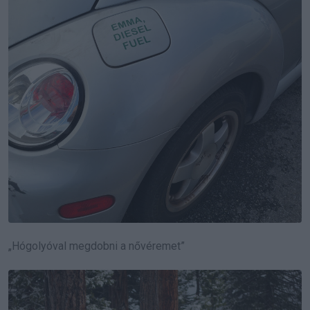
„Hógolyóval megdobni a nővéremet”