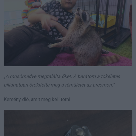
„A mosómedve megtalálta őket. A barátom a tökéletes
pillanatban örökítette meg a rémületet az arcomon.”
Kemény dió, amit meg kell törni