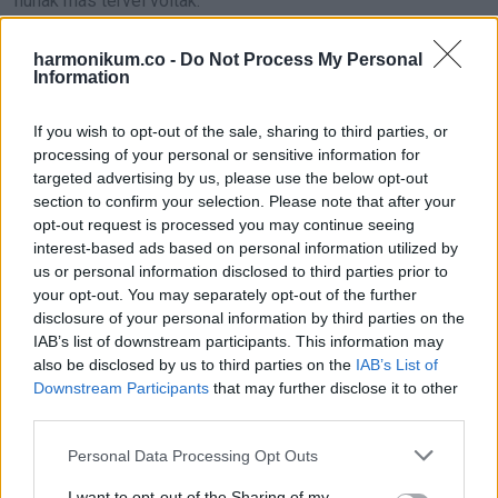
fiúnak más tervei voltak.”
harmonikum.co -
Do Not Process My Personal
Information
If you wish to opt-out of the sale, sharing to third parties, or
processing of your personal or sensitive information for
targeted advertising by us, please use the below opt-out
section to confirm your selection. Please note that after your
opt-out request is processed you may continue seeing
interest-based ads based on personal information utilized by
us or personal information disclosed to third parties prior to
your opt-out. You may separately opt-out of the further
disclosure of your personal information by third parties on the
IAB’s list of downstream participants. This information may
also be disclosed by us to third parties on the
IAB’s List of
Downstream Participants
that may further disclose it to other
third parties.
Please note that this website/app uses one or more Google
Personal Data Processing Opt Outs
services and may gather and store information including but
not limited to your visit or usage behaviour. You may click to
I want to opt-out of the Sharing of my