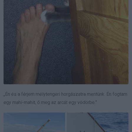
„Én és a férjem mélytengeri horgászatra mentünk. Én fogtam
egy mahi-mahit, ő meg az arcát egy vödörbe.”