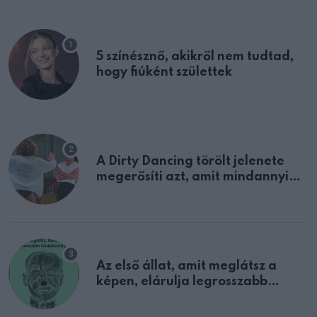
5 színésznő, akikről nem tudtad,
hogy fiúként születtek
A Dirty Dancing törölt jelenete
megerősíti azt, amit mindannyian
sejtettünk
Az első állat, amit meglátsz a
képen, elárulja legrosszabb
tulajdonságodat