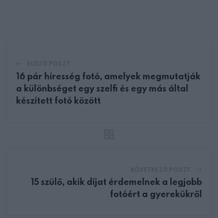
via
Email
ELŐZŐ POSZT
16 pár híresség fotó, amelyek megmutatják
a különbséget egy szelfi és egy más által
készített fotó között
KÖVETKEZŐ POSZT
15 szülő, akik díjat érdemelnek a legjobb
fotóért a gyerekükről