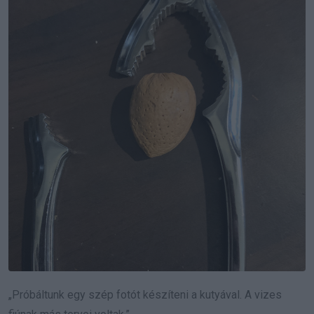
„Próbáltunk egy szép fotót készíteni a kutyával. A vizes