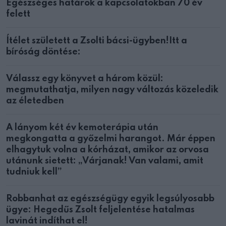
Egészséges határok a kapcsolatokban 70 év
felett
Ítélet született a Zsolti bácsi-ügyben!Itt a
bíróság döntése:
Válassz egy könyvet a három közül:
megmutathatja, milyen nagy változás közeledik
az életedben
A lányom két év kemoterápia után
megkongatta a győzelmi harangot. Már éppen
elhagytuk volna a kórházat, amikor az orvosa
utánunk sietett: „Várjanak! Van valami, amit
tudniuk kell”
Robbanhat az egészségügy egyik legsúlyosabb
ügye: Hegedűs Zsolt feljelentése hatalmas
lavinát indíthat el!