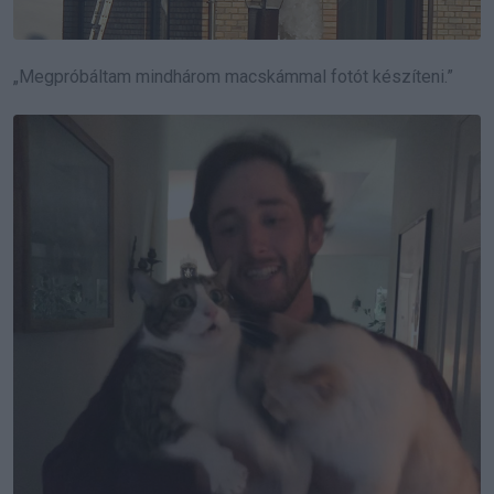
„Megpróbáltam mindhárom macskámmal fotót készíteni.”