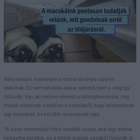
Néha életünk eseményei a dráma törvényei szerint
alakulnak. És nem tehetünk ellene semmit, mert a világ így
működik. Van, aki mélyen elmerül a kétségbeesésbe, míg
mások előveszik a telefont a zsebükből, hogy lefotózzanak
egy eseményt, és később nevessenek rajta.
16 olyan internetező fotóit szedtük össze, akik egy drámai
helyzetbe kerültek, és a lehető legjobb szögből fotózták le.