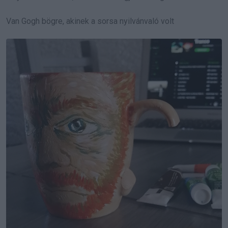
Van Gogh bögre, akinek a sorsa nyilvánvaló volt