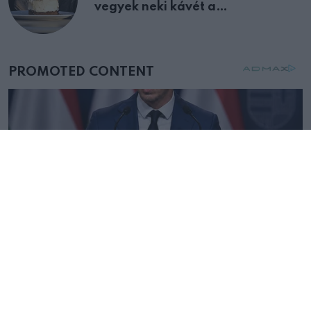
vegyek neki kávét a
születésnapján – órákkal később
mellettem ült az első osztályon