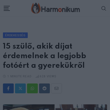
Skip
to
content
ÉRDEKESSÉG
15 szülő, akik díjat
érdemelnek a legjobb
fotóért a gyerekükről
1 MINUTE READ
628
VIEWS
Whatsapp
Reddit
Share
via
Email