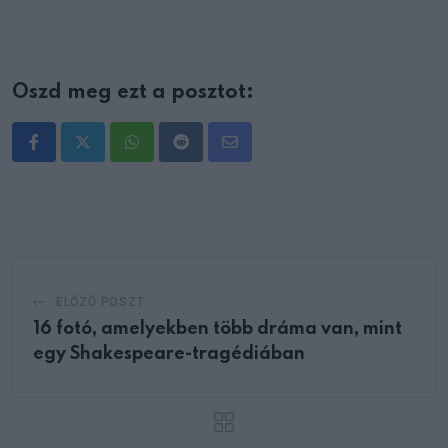
Oszd meg ezt a posztot:
Whatsapp
Reddit
Share
via
Email
ELŐZŐ POSZT
16 fotó, amelyekben több dráma van, mint
egy Shakespeare-tragédiában