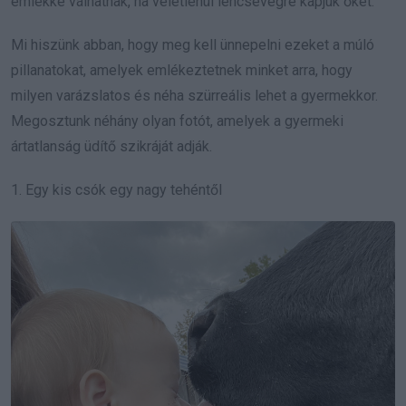
emlékké válhatnak, ha véletlenül lencsevégre kapjuk őket.
Mi hiszünk abban, hogy meg kell ünnepelni ezeket a múló
pillanatokat, amelyek emlékeztetnek minket arra, hogy
milyen varázslatos és néha szürreális lehet a gyermekkor.
Megosztunk néhány olyan fotót, amelyek a gyermeki
ártatlanság üdítő szikráját adják.
1. Egy kis csók egy nagy tehéntől