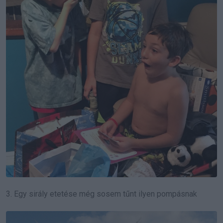
3. Egy sirály etetése még sosem tűnt ilyen pompásnak