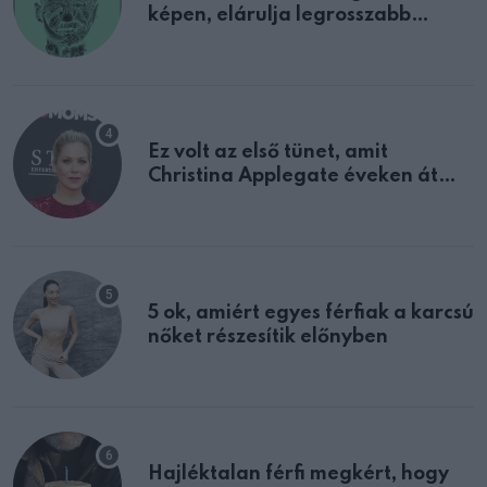
képen, elárulja legrosszabb
tulajdonságodat
Ez volt az első tünet, amit
Christina Applegate éveken át
félreértett, pedig a szklerózis
multiplex egyértelmű jele volt
5 ok, amiért egyes férfiak a karcsú
nőket részesítik előnyben
Hajléktalan férfi megkért, hogy