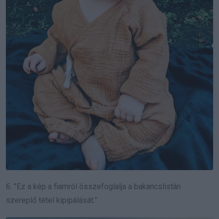
6. ”Ez a kép a fiamról összefoglalja a bakancslistán
szereplő tétel kipipálását.”