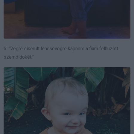
5. ”Végre sikerült lencsevégre kapnom a fiam felhúzott
szemöldökét.”