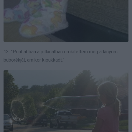
13. ”Pont abban a pillanatban örökítettem meg a lányom
buborékját, amikor kipukkadt.”