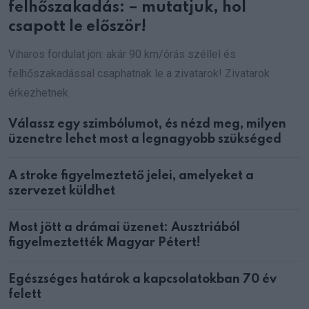
felhőszakadás: – mutatjuk, hol
csapott le először!
Viharos fordulat jön: akár 90 km/órás széllel és
felhőszakadással csaphatnak le a zivatarok! Zivatarok
érkezhetnek
Válassz egy szimbólumot, és nézd meg, milyen
üzenetre lehet most a legnagyobb szükséged
A stroke figyelmeztető jelei, amelyeket a
szervezet küldhet
Most jött a drámai üzenet: Ausztriából
figyelmeztették Magyar Pétert!
Egészséges határok a kapcsolatokban 70 év
felett