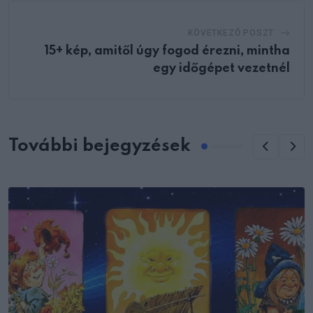
KÖVETKEZŐ POSZT
15+ kép, amitől úgy fogod érezni, mintha
egy időgépet vezetnél
További bejegyzések