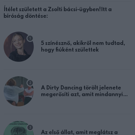
Ítélet született a Zsolti bácsi-ügyben!Itt a
bíróság döntése:
5 színésznő, akikről nem tudtad,
hogy fiúként születtek
A Dirty Dancing törölt jelenete
megerősíti azt, amit mindannyian
sejtettünk
Az első állat, amit meglátsz a