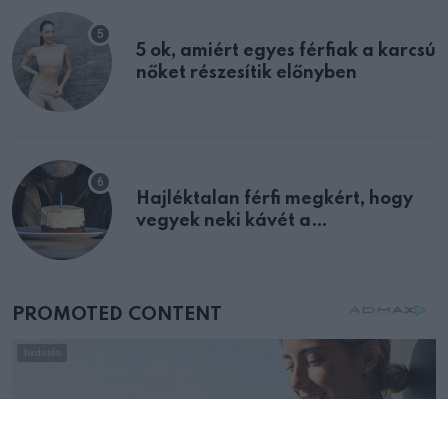
5 ok, amiért egyes férfiak a karcsú
nőket részesítik előnyben
Hajléktalan férfi megkért, hogy
vegyek neki kávét a
születésnapján – órákkal később
mellettem ült az első osztályon