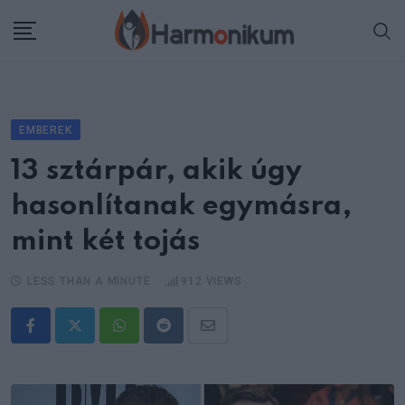
Skip
to
content
EMBEREK
13 sztárpár, akik úgy
hasonlítanak egymásra,
mint két tojás
LESS THAN A MINUTE
912
VIEWS
Whatsapp
Reddit
Share
via
Email