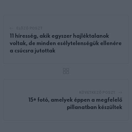
Email
ELŐZŐ POSZT
11 híresség, akik egyszer hajléktalanok
voltak, de minden esélytelenségük ellenére
a csúcsra jutottak
KÖVETKEZŐ POSZT
15+ fotó, amelyek éppen a megfelelő
pillanatban készültek