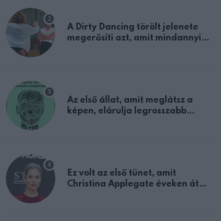
A Dirty Dancing törölt jelenete
megerősíti azt, amit mindannyian
sejtettünk
Az első állat, amit meglátsz a
képen, elárulja legrosszabb
tulajdonságodat
Ez volt az első tünet, amit
Christina Applegate éveken át
félreértett, pedig a szklerózis
multiplex egyértelmű jele volt