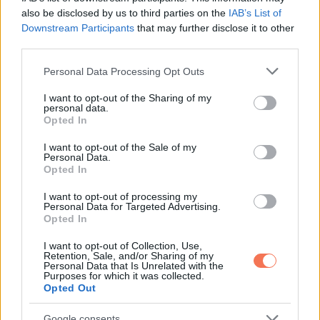
9. Rande Gerber és Cindy Crawford
also be disclosed by us to third parties on the
IAB’s List of
Downstream Participants
that may further disclose it to other
third parties.
Please note that this website/app uses one or more Google
Personal Data Processing Opt Outs
services and may gather and store information including but
not limited to your visit or usage behaviour. You may click to
I want to opt-out of the Sharing of my
personal data.
grant or deny consent to Google and its third-party tags to
Opted In
use your data for below specified purposes in below Google
consent section.
I want to opt-out of the Sale of my
Personal Data.
Opted In
I want to opt-out of processing my
Personal Data for Targeted Advertising.
Opted In
I want to opt-out of Collection, Use,
Retention, Sale, and/or Sharing of my
Personal Data that Is Unrelated with the
Purposes for which it was collected.
Opted Out
Google consents