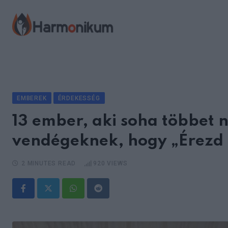
Skip
to
content
EMBEREK
ÉRDEKESSÉG
13 ember, aki soha többet 
vendégeknek, hogy „Érezd
2 MINUTES READ
920
VIEWS
Whatsapp
Reddit