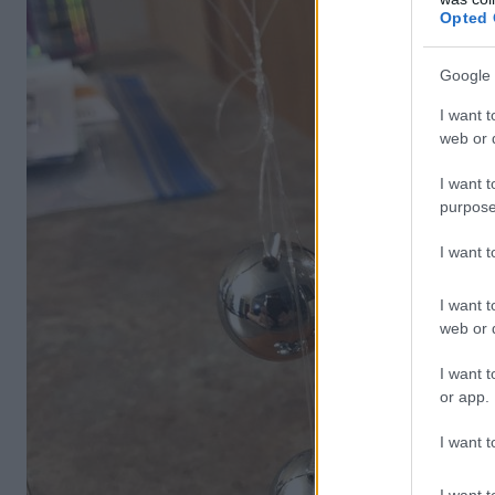
Opted 
Google 
I want t
web or d
I want t
purpose
I want 
I want t
web or d
I want t
or app.
I want t
I want t