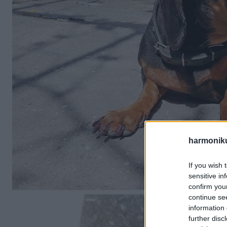
harmonik
If you wish 
sensitive in
confirm you
continue se
information 
further disc