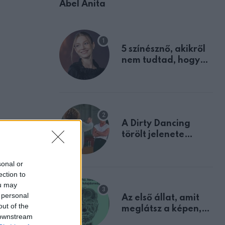
Ábel Anita
5 színésznő, akikről
nem tudtad, hogy
fiúként születtek
A Dirty Dancing
törölt jelenete
megerősíti azt, amit
mindannyian
sonal or
sejtettünk
ection to
ou may
 personal
Az első állat, amit
out of the
meglátsz a képen,
 downstream
elárulja legrosszabb