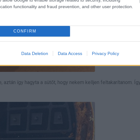
cation functionality and fraud prevention, and other user protection.
CONFIRM
Data Deletion
Data Access
Privacy Policy
tte, aztán így hagyta a sütőt, hogy nekem kelljen feltakarítanom. Íg