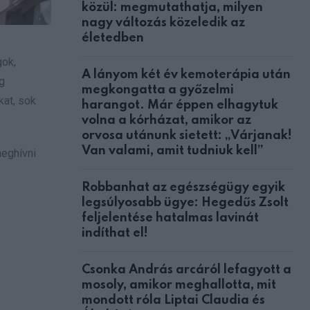
közül: megmutathatja, milyen
nagy változás közeledik az
életedben
gok,
A lányom két év kemoterápia után
g
megkongatta a győzelmi
kat, sok
harangot. Már éppen elhagytuk
volna a kórházat, amikor az
orvosa utánunk sietett: „Várjanak!
Van valami, amit tudniuk kell”
meghívni
Robbanhat az egészségügy egyik
legsúlyosabb ügye: Hegedűs Zsolt
feljelentése hatalmas lavinát
indíthat el!
Csonka András arcáról lefagyott a
mosoly, amikor meghallotta, mit
mondott róla Liptai Claudia és