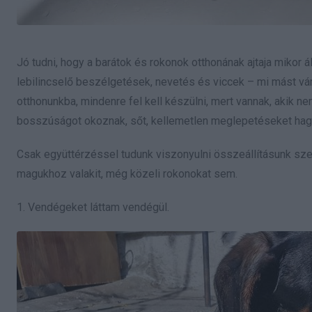
Jó tudni, hogy a barátok és rokonok otthonának ajtaja mikor á
lebilincselő beszélgetések, nevetés és viccek – mi mást v
otthonunkba, mindenre fel kell készülni, mert vannak, akik ne
bosszúságot okoznak, sőt, kellemetlen meglepetéseket hag
Csak együttérzéssel tudunk viszonyulni összeállításunk sz
magukhoz valakit, még közeli rokonokat sem.
1. Vendégeket láttam vendégül.