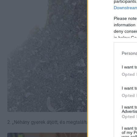
participants
Downstream 
Please note
information 
deny consent
in below Go
Persona
I want t
Opted 
I want t
Opted 
I want 
Advertis
Opted 
2. „Néhány gyerek átjött, és megtalálta a Newton bölcsőmet, 
I want t
of my P
was col