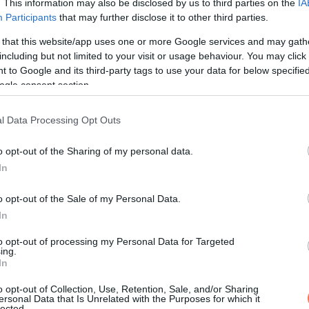
. This information may also be disclosed by us to third parties on the
IA
Participants
that may further disclose it to other third parties.
 that this website/app uses one or more Google services and may gath
including but not limited to your visit or usage behaviour. You may click 
 to Google and its third-party tags to use your data for below specifi
ogle consent section.
l Data Processing Opt Outs
o opt-out of the Sharing of my personal data.
In
o opt-out of the Sale of my Personal Data.
In
to opt-out of processing my Personal Data for Targeted
ing.
In
és az elmúlt két órát azzal töltöttem, hogy kibogozzam.”
o opt-out of Collection, Use, Retention, Sale, and/or Sharing
ersonal Data that Is Unrelated with the Purposes for which it
lected.