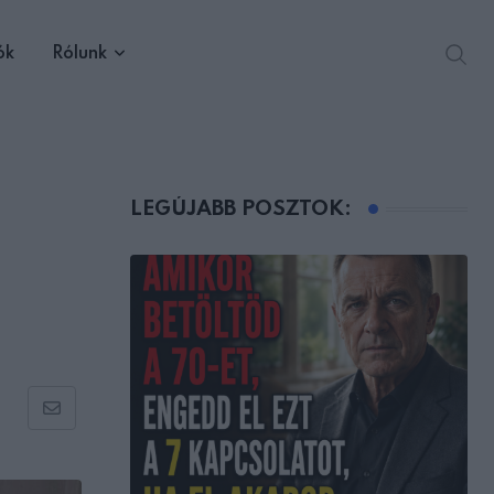
ók
Rólunk
LEGÚJABB POSZTOK:
Share
via
Email