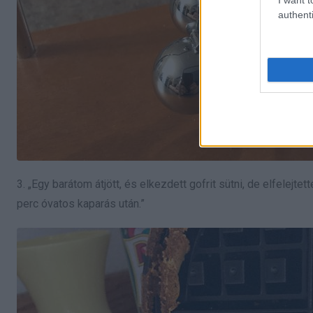
authenti
3. „Egy barátom átjött, és elkezdett gofrit sütni, de elfelejte
perc óvatos kaparás után.”