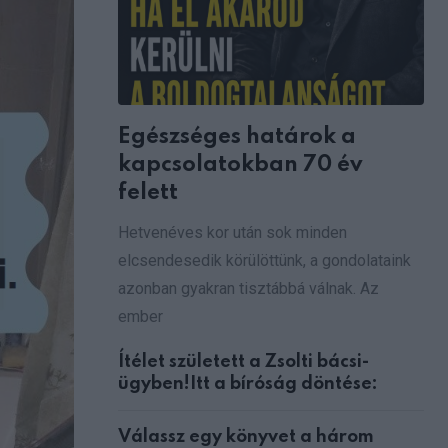
Egészséges határok a
kapcsolatokban 70 év
felett
Hetvenéves kor után sok minden
elcsendesedik körülöttünk, a gondolataink
azonban gyakran tisztábbá válnak. Az
ember
Ítélet született a Zsolti bácsi-
ügyben!Itt a bíróság döntése:
Válassz egy könyvet a három