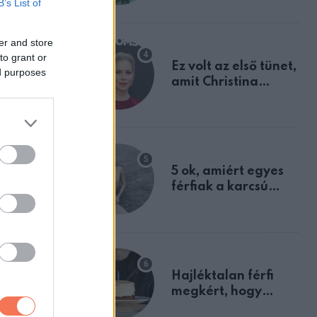
B’s List of
tulajdonságodat
er and store
to grant or
Ez volt az első tünet,
ed purposes
amit Christina
Applegate éveken
át félreértett, pedig
a szklerózis
multiplex
egyértelmű jele volt
5 ok, amiért egyes
férfiak a karcsú
nőket részesítik
előnyben
Hajléktalan férfi
megkért, hogy
vegyek neki kávét a