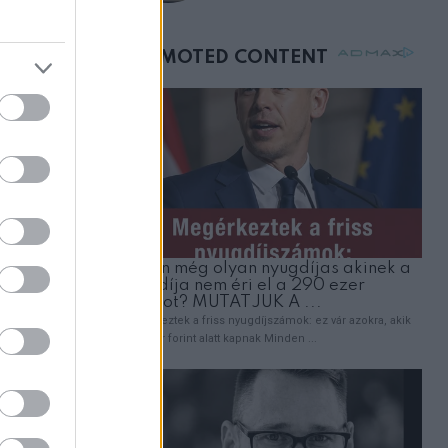
születésnapján –
órákkal később
mellettem ült az első
osztályon