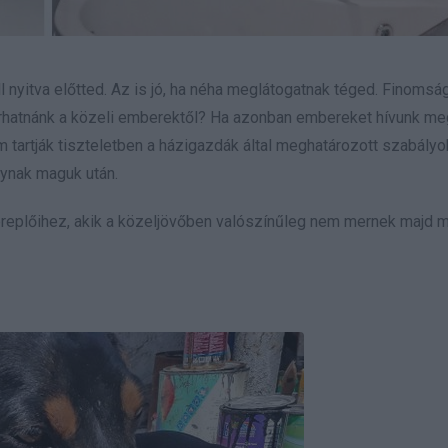
ll nyitva előtted. Az is jó, ha néha meglátogatnak téged. Finomsá
árhatnánk a közeli emberektől? Ha azonban embereket hívunk me
m tartják tiszteletben a házigazdák által meghatározott szabályo
ynak maguk után.
ereplőihez, akik a közeljövőben valószínűleg nem mernek majd 