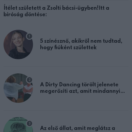
Ítélet született a Zsolti bácsi-ügyben!Itt a
bíróság döntése:
5 színésznő, akikről nem tudtad,
hogy fiúként születtek
A Dirty Dancing törölt jelenete
megerősíti azt, amit mindannyian
sejtettünk
Az első állat, amit meglátsz a