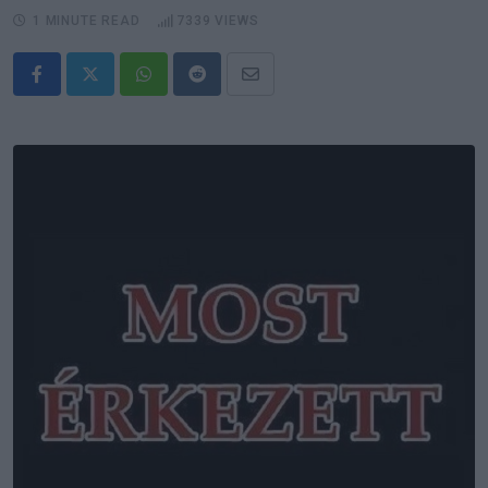
1 MINUTE READ
7339
VIEWS
Whatsapp
Reddit
Share
via
Email