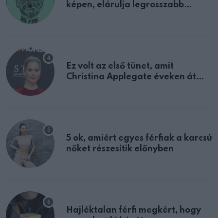
képen, elárulja legrosszabb
tulajdonságodat
Ez volt az első tünet, amit
Christina Applegate éveken át
félreértett, pedig a szklerózis
multiplex egyértelmű jele volt
5 ok, amiért egyes férfiak a karcsú
nőket részesítik előnyben
Hajléktalan férfi megkért, hogy