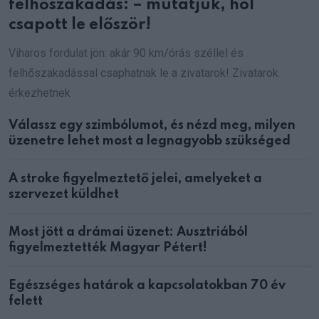
felhőszakadás: – mutatjuk, hol
csapott le először!
Viharos fordulat jön: akár 90 km/órás széllel és
felhőszakadással csaphatnak le a zivatarok! Zivatarok
érkezhetnek
Válassz egy szimbólumot, és nézd meg, milyen
üzenetre lehet most a legnagyobb szükséged
A stroke figyelmeztető jelei, amelyeket a
szervezet küldhet
Most jött a drámai üzenet: Ausztriából
figyelmeztették Magyar Pétert!
Egészséges határok a kapcsolatokban 70 év
felett