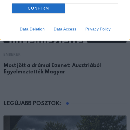
CONFIRM
Data Deletion
Data Access
Privacy Policy
EMBEREK
Most jött a drámai üzenet: Ausztriából
figyelmeztették Magyar
LEGÚJABB POSZTOK: