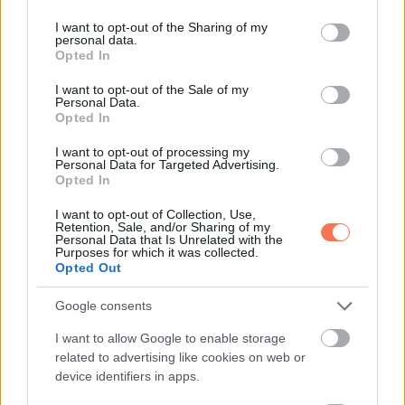
services and may gather and store information including but
not limited to your visit or usage behaviour. You may click to
I want to opt-out of the Sharing of my
personal data.
Whatsapp
Reddit
Share
grant or deny consent to Google and its third-party tags to
Opted In
use your data for below specified purposes in below Google
via
consent section.
I want to opt-out of the Sale of my
Email
Personal Data.
Opted In
I want to opt-out of processing my
Personal Data for Targeted Advertising.
Opted In
ELŐZŐ POSZT
Csillagjegyek figyelem! Megjött a Heti
I want to opt-out of Collection, Use,
horoszkóp 2024. október 7-13-i hétre! Ezek
Retention, Sale, and/or Sharing of my
Personal Data that Is Unrelated with the
a csillagjegyek sorsfordító lehetőséghez
Purposes for which it was collected.
Opted Out
jutnak:
Google consents
I want to allow Google to enable storage
related to advertising like cookies on web or
device identifiers in apps.
KÖVETKEZŐ POSZT