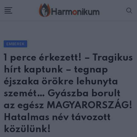
Skip
to
content
EMBEREK
1 perce érkezett! – Tragikus
hírt kaptunk – tegnap
éjszaka örökre lehunyta
szemét… Gyászba borult
az egész MAGYARORSZÁG!
Hatalmas név távozott
közülünk!