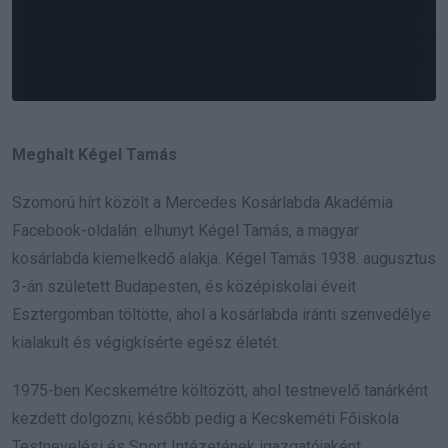
Meghalt Kégel Tamás
Szomorú hírt közölt a Mercedes Kosárlabda Akadémia
Facebook-oldalán: elhunyt Kégel Tamás, a magyar
kosárlabda kiemelkedő alakja. Kégel Tamás 1938. augusztus
3-án született Budapesten, és középiskolai éveit
Esztergomban töltötte, ahol a kosárlabda iránti szenvedélye
kialakult és végigkísérte egész életét.
1975-ben Kecskemétre költözött, ahol testnevelő tanárként
kezdett dolgozni, később pedig a Kecskeméti Főiskola
Testnevelési és Sport Intézetének igazgatójaként