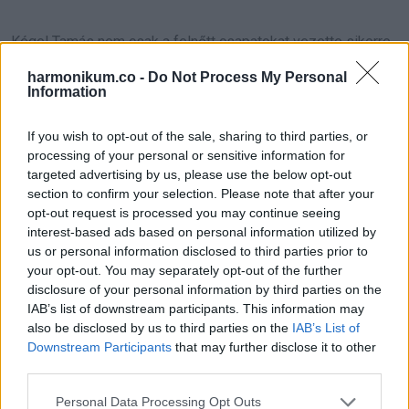
Kégel Tamás nem csak a felnőtt csapatokat vezette sikerre,
hanem az utánpótlás-nevelésben is fontos szerepet
harmonikum.co -
Do Not Process My Personal
Information
játszott. Minden Kecskeméten megrendezett mérkőzésen
jelen volt, támogatta kollégáit és segítette a fiatalok
If you wish to opt-out of the sale, sharing to third parties, or
fejlődését. A sport iránti elkötelezettsége és a fiatalok iránti
processing of your personal or sensitive information for
támogatása révén sokak számára vált példaképpé.
targeted advertising by us, please use the below opt-out
section to confirm your selection. Please note that after your
Távozása pótolhatatlan veszteség a kosárlabda világában,
opt-out request is processed you may continue seeing
interest-based ads based on personal information utilized by
emlékét a magyar kosárlabdasport és a Kecskemét város
us or personal information disclosed to third parties prior to
közössége is őrizni fogja.
your opt-out. You may separately opt-out of the further
disclosure of your personal information by third parties on the
IAB’s list of downstream participants. This information may
also be disclosed by us to third parties on the
IAB’s List of
Downstream Participants
that may further disclose it to other
third parties.
Oszd meg ezt a posztot:
Please note that this website/app uses one or more Google
Personal Data Processing Opt Outs