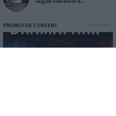
vegyek neki kávét a
születésnapján – órákkal később
mellettem ült az első osztályon