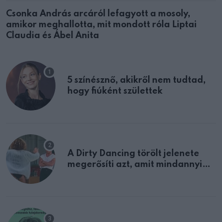
Csonka András arcáról lefagyott a mosoly,
amikor meghallotta, mit mondott róla Liptai
Claudia és Ábel Anita
5 színésznő, akikről nem tudtad,
hogy fiúként születtek
A Dirty Dancing törölt jelenete
megerősíti azt, amit mindannyian
sejtettünk