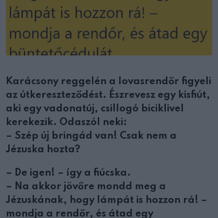
Karácsony reggelén a lovasrendőr figyeli
az útkereszteződést. Észrevesz egy kisfiút,
aki egy vadonatúj, csillogó biciklivel
kerekezik. Odaszól neki:
– Szép új bringád van! Csak nem a
Jézuska hozta?
– De igen! – így a fiúcska.
– Na akkor jövőre mondd meg a
Jézuskának, hogy lámpát is hozzon rá! –
mondja a rendőr, és átad egy