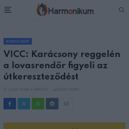
Skip
to
content
HOROSZKÓP
VICC: Karácsony reggelén
a lovasrendőr figyeli az
útkereszteződést
LESS THAN A MINUTE
4830
VIEWS
Whatsapp
Reddit
Share
via
Email