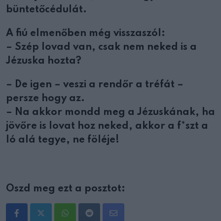
büntetőcédulát.
A fiú elmenőben még visszaszól:
– Szép lovad van, csak nem neked is a
Jézuska hozta?
– De igen – veszi a rendőr a tréfát –
persze hogy az.
– Na akkor mondd meg a Jézuskának, ha
jövőre is lovat hoz neked, akkor a f*szt a
ló alá tegye, ne föléje!
Oszd meg ezt a posztot:
Whatsapp
Reddit
Share