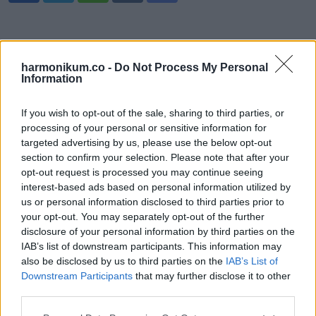
via
Email
harmonikum.co -
Do Not Process My Personal
Information
ELŐZŐ POSZT
If you wish to opt-out of the sale, sharing to third parties, or
Az Október 2-i gyűrűs napfogyatkozás
processing of your personal or sensitive information for
brutális energiával fordítja meg ennek a
targeted advertising by us, please use the below opt-out
négy csillagjegynek a sorsát. Boldogság,
section to confirm your selection. Please note that after your
opt-out request is processed you may continue seeing
pénz és szerencse várhat rájuk:
interest-based ads based on personal information utilized by
us or personal information disclosed to third parties prior to
your opt-out. You may separately opt-out of the further
disclosure of your personal information by third parties on the
IAB’s list of downstream participants. This information may
also be disclosed by us to third parties on the
IAB’s List of
KÖVETKEZŐ POSZT
Downstream Participants
that may further disclose it to other
third parties.
Megérkezett a nagy 2025-ös éves
horoszkóp:Kos – Bika – Ikrek-Rák-Oroszlán-
Please note that this website/app uses one or more Google