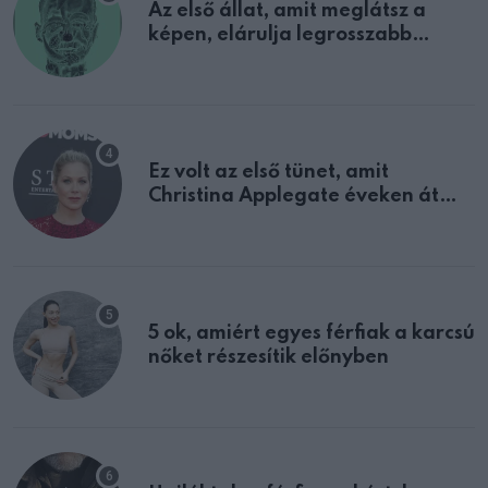
Az első állat, amit meglátsz a
képen, elárulja legrosszabb
tulajdonságodat
Ez volt az első tünet, amit
Christina Applegate éveken át
félreértett, pedig a szklerózis
multiplex egyértelmű jele volt
5 ok, amiért egyes férfiak a karcsú
nőket részesítik előnyben