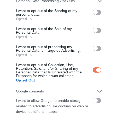
Personal Data Processing Opt Outs
Szűz-Mérleg-Skorpió-Nyilas-Bak – Vízöntő
services and may gather and store information including but
– Halak figyelem!
not limited to your visit or usage behaviour. You may click to
I want to opt-out of the Sharing of my
personal data.
grant or deny consent to Google and its third-party tags to
Opted In
use your data for below specified purposes in below Google
consent section.
I want to opt-out of the Sale of my
Personal Data.
Opted In
További bejegyzések
I want to opt-out of processing my
Personal Data for Targeted Advertising.
Opted In
I want to opt-out of Collection, Use,
Retention, Sale, and/or Sharing of my
Personal Data that Is Unrelated with the
Purposes for which it was collected.
Opted Out
Google consents
I want to allow Google to enable storage
related to advertising like cookies on web or
device identifiers in apps.