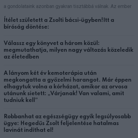
a gondolataink azonban gyakran tisztábbá válnak. Az ember
Ítélet született a Zsolti bácsi-ügyben!Itt a
bíróság döntése:
Válassz egy könyvet a három közül:
megmutathatja, milyen nagy változás közeledik
az életedben
A lányom két év kemoterápia után
megkongatta a győzelmi harangot. Már éppen
elhagytuk volna a kórházat, amikor az orvosa
utánunk sietett: „Várjanak! Van valami, amit
tudniuk kell”
Robbanhat az egészségügy egyik legsúlyosabb
ügye: Hegedűs Zsolt feljelentése hatalmas
lavinát indíthat el!