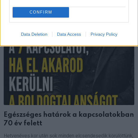
CONFIRM
Data Deletion
Data Access
Privacy Policy
Egészséges határok a kapcsolatokban
70 év felett
Hetvenéves kor után sok minden elcsendesedik körülöttünk,