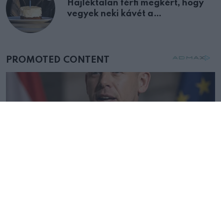
Hajléktalan férfi megkért, hogy
vegyek neki kávét a
születésnapján – órákkal később
mellettem ült az első osztályon