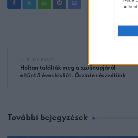
Whatsapp
Reddit
Share
authenti
via
Email
ELŐZŐ POSZT
Holtan találták meg a szülinapjáról
eltűnt 5 éves kisfiút. Őszinte részvétünk
További bejegyzések