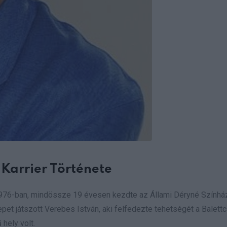
 Karrier Története
jét 1976-ban, mindössze 19 évesen kezdte az Állami Déryné Színhá
et játszott Verebes István, aki felfedezte tehetségét a Balett
hely volt.