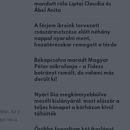
mondott róla Liptai Claudia és
Ábel Anita
A férjem ikreink tervezett
császármetszése előtt néhány
nappal nyaralni ment,
hazatérésekor remegett a térde
Bekapcsolva maradt Magyar
Péter mikrofonja – a Fidesz
botrányt remélt, de valami más
derült ki!
Nyári Dia megkönnyebbülve
mesélt kislányáról: most először a
teljes hónapot a kórházon kívül
zban. Az ő
töltötték
cipő nevű
Örökbe fogadtam két ikerlányt,