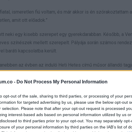
atal, ismeretlen fiú voltam, és már akkor is én szórakoztattam a
tlen, amit ott előadok.”
dott neki egy kisebb szerepet egy gyerekdarabban. Később, a Ve
r neves színészek mellett szerepelt. Pályája során számos rende
el baráti kapcsolatba került.
yanebben az évben az induló Heti Hetes című műsor állandó tagja 
 sorozat hozta meg számára az országos ismertséget, ahol 77 
um.co -
Do Not Process My Personal Information
tett, Lili és Marcell. A Best magazin egyik címlapfotójából ki
to opt-out of the sale, sharing to third parties, or processing of your per
formation for targeted advertising by us, please use the below opt-out s
jobban az édesapjukra? Szerinted?
r selection. Please note that after your opt-out request is processed y
eing interest-based ads based on personal information utilized by us or
disclosed to third parties prior to your opt-out. You may separately opt-
losure of your personal information by third parties on the IAB’s list of