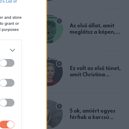
B’s List of
lágban.
mindannyian
sejtettünk
tovább él
er and store
to grant or
Az első állat, amit
ed purposes
meglátsz a képen,
elárulja legrosszabb
tulajdonságodat
Ez volt az első tünet,
amit Christina
Applegate éveken
át félreértett, pedig
a szklerózis
multiplex
egyértelmű jele volt
5 ok, amiért egyes
férfiak a karcsú
nőket részesítik