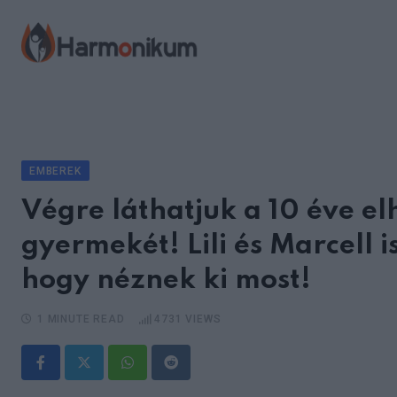
Skip
to
content
EMBEREK
Végre láthatjuk a 10 éve e
gyermekét! Lili és Marcell i
hogy néznek ki most!
1 MINUTE READ
4731
VIEWS
Whatsapp
Reddit