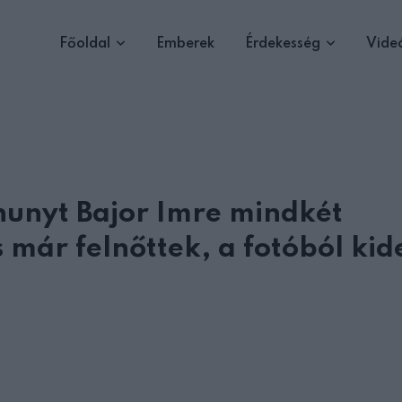
Főoldal
Emberek
Érdekesség
Vide
lhunyt Bajor Imre mindkét
s már felnőttek, a fotóból kid