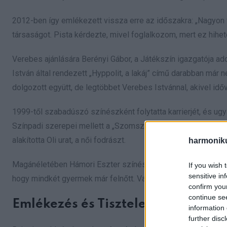
2012-ben így emlékezett vissza erre az időszakra: „Nagyon fi
társaságot. Pista kérdezte, mivel foglalkozom, mert ez hihete
Verebes ajánlására Berényi Gábor, a Játékszín igazgatója a
István által rendezett „Hyppolit, a lakáj” című darabban má
dolgozott együtt, de legtöbbet Verebes Istvánnal, akivel időv
1999-től szabadúszó színészként folytatta karrierjét, és ug
Színpadi szerepei mellett a „Szomszédok” című televíziós
alakította Oli urat, a női fodrászt.
harmonik
Magánéletében Hámori Eszter színésznővel két gyermeke szüle
If you wish 
sensitive in
hogy mindkét gyermek már felnőtt. Vajon melyikük hasonlít 
confirm you
continue se
Emlékezés és Tiszteletadás
information 
further disc