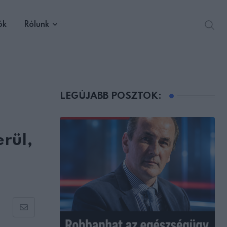
ók
Rólunk
LEGÚJABB POSZTOK:
erül,
Share