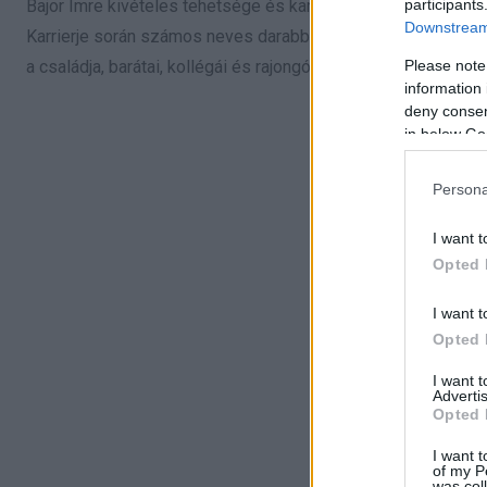
participants
Bajor Imre kivételes tehetsége és karizmatikus személyisé
Downstream 
Karrierje során számos neves darabban és műsorban szerep
Please note
a családja, barátai, kollégái és rajongói körében.
information 
deny consent
in below Go
Persona
I want t
Opted 
I want t
Opted 
I want 
Advertis
Opted 
I want t
of my P
was col