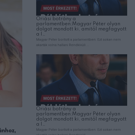
EMBEREK
ánhoz,
Fájdalmas veszteség: Gálvölgyi János má