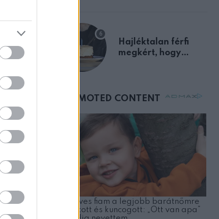
előnyben
Hajléktalan férfi
megkért, hogy
vegyek neki kávét a
születésnapján –
órákkal később
mellettem ült az első
osztályon