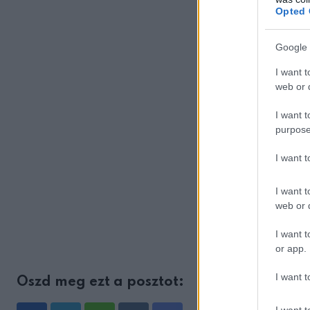
Opted 
Google 
I want t
web or d
I want t
purpose
I want 
I want t
web or d
I want t
or app.
I want t
Oszd meg ezt a posztot:
I want t