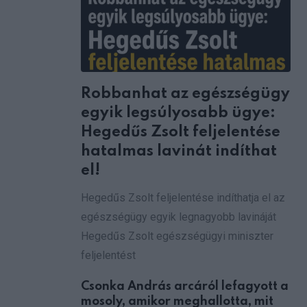
via
Email
Robbanhat az egészségügy
egyik legsúlyosabb ügye:
Hegedűs Zsolt feljelentése
hatalmas lavinát indíthat
el!
Hegedűs Zsolt feljelentése indíthatja el az
egészségügy egyik legnagyobb lavináját
Hegedűs Zsolt egészségügyi miniszter
feljelentést
Csonka András arcáról lefagyott a
mosoly, amikor meghallotta, mit