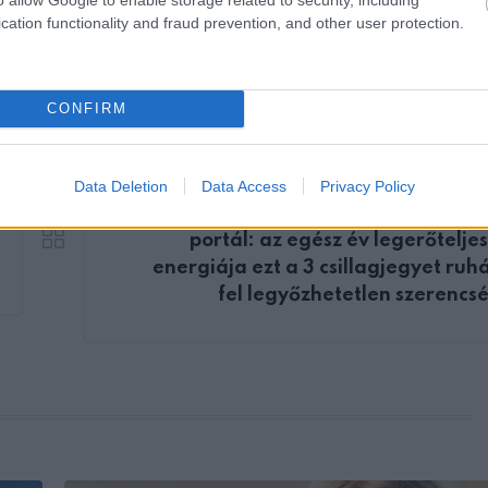
cation functionality and fraud prevention, and other user protection.
CONFIRM
Data Deletion
Data Access
Privacy Policy
KÖVETKEZŐ POS
Augusztus 8-án kitárul a kozmikus 
portál: az egész év legerőtelje
energiája ezt a 3 csillagjegyet ruh
fel legyőzhetetlen szerencsé