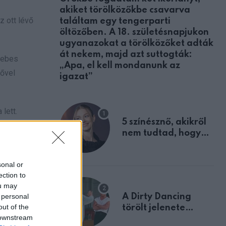
akiket törölközőkbe csavarva
z ott lévő
találtam egy tengerparti
öltözőben. A 18. születésnapjukon
ugyanazokat a törölközőket adták
át nekem, majd azt suttogták:
rebes
„Apa, el kell mondanunk az
zővel
igazat”
lett.
5 színésznő, akikről
epizódban
nem tudtad, hogy
fiúként születtek
derül,
sonal or
ection to
ou may
 personal
A Dirty Dancing
out of the
törölt jelenete
 downstream
megerősíti azt, amit