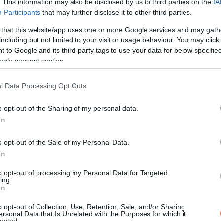
. This information may also be disclosed by us to third parties on the
IA
ge mindig emlékezetes marad a magyar színházi és televíziós vi
Participants
that may further disclose it to other third parties.
elt, amelyekkel mély nyomot hagyott a nézők szívében. Emléke 
 that this website/app uses one or more Google services and may gath
including but not limited to your visit or usage behaviour. You may click 
 to Google and its third-party tags to use your data for below specifi
ogle consent section.
l Data Processing Opt Outs
o opt-out of the Sharing of my personal data.
In
o opt-out of the Sale of my Personal Data.
In
to opt-out of processing my Personal Data for Targeted
ing.
In
o opt-out of Collection, Use, Retention, Sale, and/or Sharing
ersonal Data that Is Unrelated with the Purposes for which it
lected.