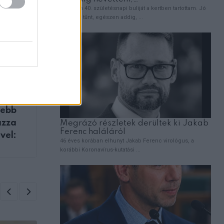
ZT
8-as
sebb
ázza
vel: