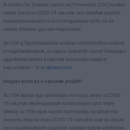
A Centers for Disease Control and Prevention (CDC) korábbi
adatai szerint a COVID-19 vakcinák nem mutattak jelentős
kockázatnövekedést a szívizomgyulladás terén, és az
esetek általában gyorsan megszűntek.
Az FDA új figyelmeztetése azonban ellentmondhat ezeknek
a megállapításoknak, és egyes szakértők szerint felesleges
aggodalmat kelthet a vakcinák biztonságosságával
kapcsolatban – írj az
apnews.com.
Hogyan érinti ez a vakcinák jövőjét?
Az FDA lépése egy szélesebb vita része, amely a COVID-
19 vakcinák alkalmazásának korlátozásáról szól. Marty
Makary, az FDA egyik vezető tisztviselője, korábban már
javasolta, hogy az éves COVID-19 oltásokat csak az idősek
és a veszélyeztetett csoportok számára tegyék elérhetővé.