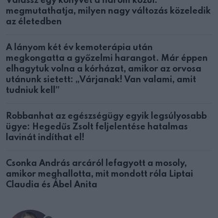
Válassz egy könyvet a három közül:
megmutathatja, milyen nagy változás közeledik
az életedben
A lányom két év kemoterápia után
megkongatta a győzelmi harangot. Már éppen
elhagytuk volna a kórházat, amikor az orvosa
utánunk sietett: „Várjanak! Van valami, amit
tudniuk kell”
Robbanhat az egészségügy egyik legsúlyosabb
ügye: Hegedűs Zsolt feljelentése hatalmas
lavinát indíthat el!
Csonka András arcáról lefagyott a mosoly,
amikor meghallotta, mit mondott róla Liptai
Claudia és Ábel Anita