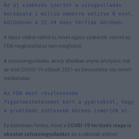
Az új címkézés szerint a szívgyulladás
kockázata 1 millió emberre vetítve 8 eset,
különösen a 12-24 éves férfiak körében.
A lépés vitákat váltott ki, mivel egyes szakértők szerint az
FDA megközelítése nem megfelelő.
A szívizomgyulladás, amely általában enyhe lefolyású, már
az első COVID-19 oltások 2021-es bevezetése óta ismert
mellékhatás.
Az FDA most részletesebb
figyelmeztetéseket kért a gyártóktól, hogy
a problémát szélesebb körben ismerjék el.
Ez különösen fontos, mivel a
COVID-19 fertőzés maga is
okozhat szívizomgyulladást
, és a vakcinák előnyei