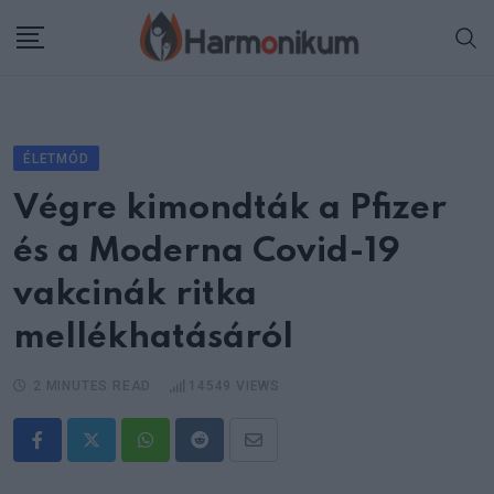
Skip
to
content
ÉLETMÓD
Végre kimondták a Pfizer
és a Moderna Covid-19
vakcinák ritka
mellékhatásáról
2 MINUTES READ
14549
VIEWS
Whatsapp
Reddit
Share
via