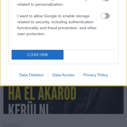
További bejegyzések
related to personalization.
I want to allow Google to enable storage
related to security, including authentication
functionality and fraud prevention, and other
user protection.
CONFIRM
Data Deletion
Data Access
Privacy Policy
ÉLETMÓD