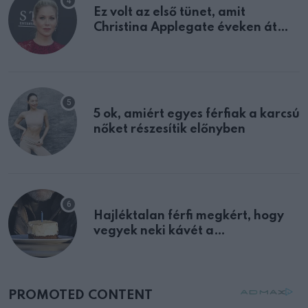
Ez volt az első tünet, amit
Christina Applegate éveken át
félreértett, pedig a szklerózis
multiplex egyértelmű jele volt
5 ok, amiért egyes férfiak a karcsú
nőket részesítik előnyben
Hajléktalan férfi megkért, hogy
vegyek neki kávét a
születésnapján – órákkal később
mellettem ült az első osztályon