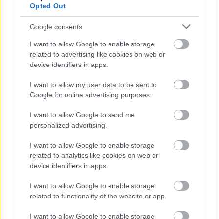
Opted Out
Google consents
ELŐZŐ POSZT
I want to allow Google to enable storage
Drámai hír érkezett Lázár Jánosról! Vitézy
related to advertising like cookies on web or
Dávid jelentette be! – erre sajnos nem volt
device identifiers in apps.
felkészülve az ország!
I want to allow my user data to be sent to
Google for online advertising purposes.
I want to allow Google to send me
personalized advertising.
I want to allow Google to enable storage
KÖVETKEZŐ POSZT
related to analytics like cookies on web or
Felálltak a vizsgálóbizottságok,
device identifiers in apps.
kivizsgálják a korrupt ügyeket
I want to allow Google to enable storage
related to functionality of the website or app.
I want to allow Google to enable storage