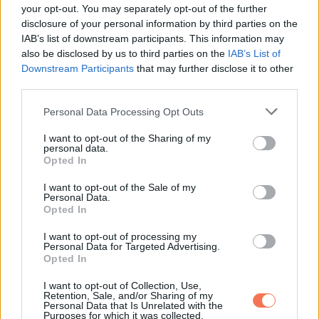
your opt-out. You may separately opt-out of the further
disclosure of your personal information by third parties on the
IAB’s list of downstream participants. This information may
also be disclosed by us to third parties on the
IAB’s List of
Downstream Participants
that may further disclose it to other
third parties.
Please note that this website/app uses one or more Google
Personal Data Processing Opt Outs
services and may gather and store information including but
not limited to your visit or usage behaviour. You may click to
I want to opt-out of the Sharing of my
personal data.
grant or deny consent to Google and its third-party tags to
Opted In
use your data for below specified purposes in below Google
consent section.
I want to opt-out of the Sale of my
Personal Data.
Opted In
Oszd meg ezt a posztot:
I want to opt-out of processing my
Personal Data for Targeted Advertising.
Opted In
Whatsapp
Reddit
Share
I want to opt-out of Collection, Use,
via
Retention, Sale, and/or Sharing of my
Personal Data that Is Unrelated with the
Email
Purposes for which it was collected.