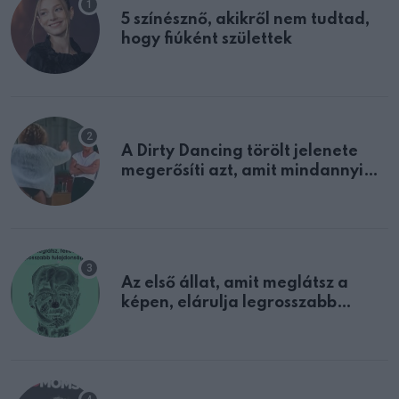
5 színésznő, akikről nem tudtad,
hogy fiúként születtek
A Dirty Dancing törölt jelenete
megerősíti azt, amit mindannyian
sejtettünk
Az első állat, amit meglátsz a
képen, elárulja legrosszabb
tulajdonságodat