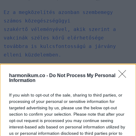
Ez a megközelítés azonban szembemegy
számos közegészségügyi
szakértő véleményével, akik szerint a
vakcinák széles körű elérhetősége
továbbra is kulcsfontosságú a járvány
elleni küzdelemben.
Az FDA és a CDC közötti eltérő álláspontok azt mutatják,
harmonikum.co -
Do Not Process My Personal
hogy a COVID-19 vakcinák körüli viták továbbra sem
Information
csitulnak. Az új figyelmeztetések hatása a közvélemény
bizalmára és a vakcinázási hajlandóságra még kérdéses, de
If you wish to opt-out of the sale, sharing to third parties, or
processing of your personal or sensitive information for
a szakértők szerint a pontos és kiegyensúlyozott
targeted advertising by us, please use the below opt-out
tájékoztatás kulcsfontosságú a félreértések elkerülése
section to confirm your selection. Please note that after your
érdekében.
opt-out request is processed you may continue seeing
interest-based ads based on personal information utilized by
us or personal information disclosed to third parties prior to
via