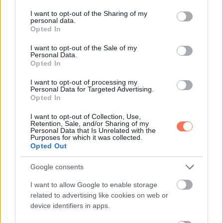
services and may gather and store information including but
not limited to your visit or usage behaviour. You may click to
I want to opt-out of the Sharing of my
personal data.
grant or deny consent to Google and its third-party tags to
Opted In
use your data for below specified purposes in below Google
Oszd meg ezt a posztot:
consent section.
I want to opt-out of the Sale of my
Personal Data.
Opted In
Whatsapp
Reddit
Share
I want to opt-out of processing my
via
Personal Data for Targeted Advertising.
Opted In
Email
I want to opt-out of Collection, Use,
Retention, Sale, and/or Sharing of my
Personal Data that Is Unrelated with the
Purposes for which it was collected.
Opted Out
ELŐZŐ POSZT
Ez a 2 csillagjegy bőséges időszakra
Google consents
számíthat a 2024-es év hátralévő részében
I want to allow Google to enable storage
related to advertising like cookies on web or
device identifiers in apps.