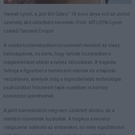
Hannah Lynch, a „brit Bill Gates” 18 éves lánya volt az utolsó
személy, akit eltűntként kerestek /Fotó: MTI/EPA/Lynch
család/Tancredi Csopor
A család közleményében köszönetet mondott az olasz
hatóságoknak, és kérte, hogy tartsák tiszteletben a
magánéletüket ebben a nehéz időszakban. A tragédia
felhívja a figyelmet a természeti elemek és a hajózás
veszélyeire, amelyek még a legmodernebb technológiai
eszközökkel felszerelt hajók esetében is komoly
kockázatot jelenthetnek.
A jacht kiemeléséről még nem született döntés, de a
mentési műveletek lezárultak. A tragikus esemény
világszerte sokkolta az embereket, és mély együttérzést