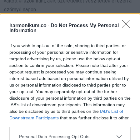
váltott ki azok iránt, akik szeretteiket veszítették el ezen a
szörnyű napon.
harmonikum.co -
Do Not Process My Personal
Information
If you wish to opt-out of the sale, sharing to third parties, or
processing of your personal or sensitive information for
Lynch family is „devastated, in shock” as body
targeted advertising by us, please use the below opt-out
found in search for teen Hannah after yacht
section to confirm your selection. Please note that after your
opt-out request is processed you may continue seeing
disaster
https://t.co/WspqsT4Sl1
interest-based ads based on personal information utilized by
pic.twitter.com/3258lvA1KN
us or personal information disclosed to third parties prior to
your opt-out. You may separately opt-out of the further
disclosure of your personal information by third parties on the
— The Mirror (@DailyMirror)
August 23, 2024
IAB’s list of downstream participants. This information may
also be disclosed by us to third parties on the
IAB’s List of
Downstream Participants
that may further disclose it to other
third parties.
Please note that this website/app uses one or more Google
Personal Data Processing Opt Outs