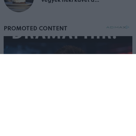
vegyek neki kávét a
születésnapján – órákkal később
mellettem ült az első osztályon