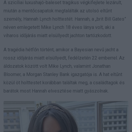
A szicíliai luxushajó-baleset tragikus végkifejlete lezárult,
miután a mentőcsapatok megtalálták az utolsó eltűnt
személy, Hannah Lynch holttestét. Hannah, a „brit Bill Gates”
néven emlegetett Mike Lynch 18 éves lánya volt, aki a
viharos időjárás miatt elsüllyedt jachton tartózkodott.
A tragédia hétfőn történt, amikor a Bayesian nevű jacht a
rossz időjárás miatt elsüllyedt, fedélzetén 22 emberrel. Az
áldozatok között volt Mike Lynch, valamint Jonathan
Bloomer, a Morgan Stanley Bank igazgatója is. A hat eltűnt
közül öt holttestet korábban találtak meg, a családtagok és
barátok most Hannah elvesztése miatt gyászolnak.