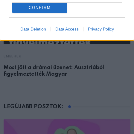
CONFIRM
Data Deletion
Data Access
Privacy Policy
EMBEREK
Most jött a drámai üzenet: Ausztriából
figyelmeztették Magyar
LEGÚJABB POSZTOK: