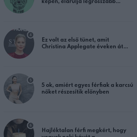
képen, elárulja legrosszabb
tulajdonságodat
Ez volt az első tünet, amit
Christina Applegate éveken át
félreértett, pedig a szklerózis
multiplex egyértelmű jele volt
5 ok, amiért egyes férfiak a karcsú
nőket részesítik előnyben
Hajléktalan férfi megkért, hogy