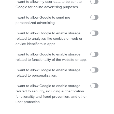
I want to allow my user data to be sent to
Google for online advertising purposes.
KÖVETKEZŐ POSZT
I want to allow Google to send me
Megjött a nagy őszi előrejelzés: Itt lesz még
personalized advertising.
ősszel is szárazság és forróság
I want to allow Google to enable storage
related to analytics like cookies on web or
device identifiers in apps.
További bejegyzések
I want to allow Google to enable storage
related to functionality of the website or app.
I want to allow Google to enable storage
related to personalization.
I want to allow Google to enable storage
related to security, including authentication
functionality and fraud prevention, and other
user protection.