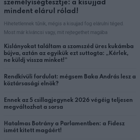
személyiségtesztje: a kisujjad
mindent elárul rólad!
Hihetetlennek tűnik, mégis a kisujjad fog elárulni téged.
Most már kíváncsi vagy, mit rejtegethet magába
Kislányokat találtam a szomszéd üres kukámba
bújva, aztán az egyikük ezt suttogta: „Kérlek,
ne küldj vissza minket!”
Rendkívüli fordulat: mégsem Baka András lesz a
köztársasági elnök?
Ennek az 5 csillagjegynek 2026 végéig teljesen
megváltozhat a sorsa
Hatalmas Botrány a Parlamentben: a Fidesz
ismét kitett magáért!