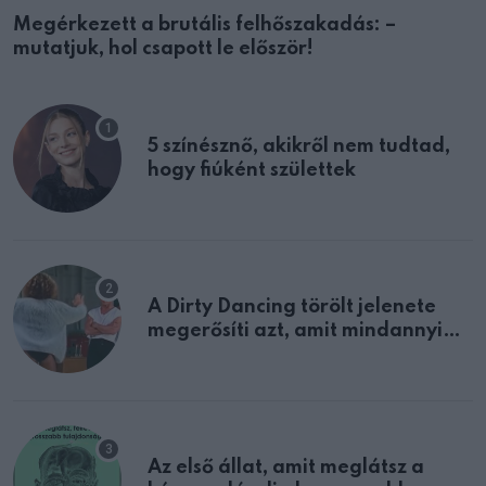
Megérkezett a brutális felhőszakadás: –
mutatjuk, hol csapott le először!
5 színésznő, akikről nem tudtad,
hogy fiúként születtek
A Dirty Dancing törölt jelenete
megerősíti azt, amit mindannyian
sejtettünk
Az első állat, amit meglátsz a