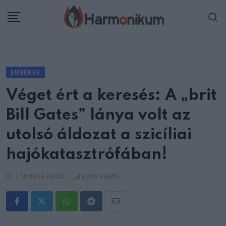
Skip
to
content
EMBEREK
Véget ért a keresés: A „brit
Bill Gates” lánya volt az
utolsó áldozat a szicíliai
hajókatasztrófában!
1 MINUTE READ
6209
VIEWS
Whatsapp
Reddit
Share
via