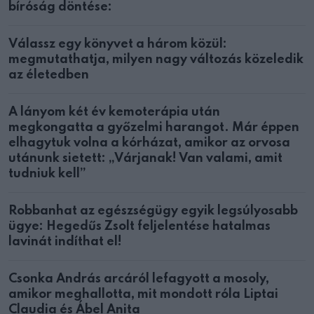
bíróság döntése:
Válassz egy könyvet a három közül:
megmutathatja, milyen nagy változás közeledik
az életedben
A lányom két év kemoterápia után
megkongatta a győzelmi harangot. Már éppen
elhagytuk volna a kórházat, amikor az orvosa
utánunk sietett: „Várjanak! Van valami, amit
tudniuk kell”
Robbanhat az egészségügy egyik legsúlyosabb
ügye: Hegedűs Zsolt feljelentése hatalmas
lavinát indíthat el!
Csonka András arcáról lefagyott a mosoly,
amikor meghallotta, mit mondott róla Liptai
Claudia és Ábel Anita