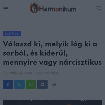
Skip
to
content
ÉLETMÓD
Válaszd ki, melyik lóg ki a
sorból, és kiderül,
mennyire vagy nárcisztikus
2 MINUTES READ
37445
VIEWS
Whatsapp
Reddit
Share
via
Email