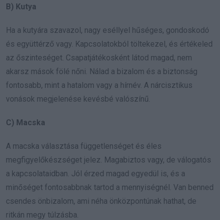
B) Kutya
Ha a kutyára szavazol, nagy eséllyel hűséges, gondoskodó
és együttérző vagy. Kapcsolatokból töltekezel, és értékeled
az őszinteséget. Csapatjátékosként látod magad, nem
akarsz mások fölé nőni. Nálad a bizalom és a biztonság
fontosabb, mint a hatalom vagy a hírnév. A nárcisztikus
vonások megjelenése kevésbé valószínű.
C) Macska
A macska választása függetlenséget és éles
megfigyelőkészséget jelez. Magabiztos vagy, de válogatós
a kapcsolataidban. Jól érzed magad egyedül is, és a
minőséget fontosabbnak tartod a mennyiségnél. Van benned
csendes önbizalom, ami néha önközpontúnak hathat, de
ritkán megy túlzásba.