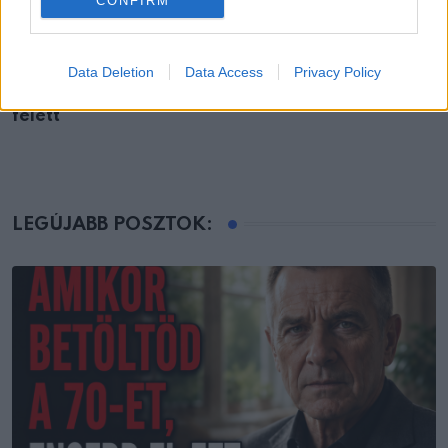
CONFIRM
ÉLETMÓD
Data Deletion
Data Access
Privacy Policy
Egészséges határok a kapcsolatokban 70 év
felett
LEGÚJABB POSZTOK: