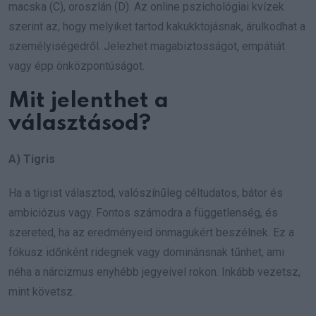
macska (C), oroszlán (D). Az online pszichológiai kvízek
szerint az, hogy melyiket tartod kakukktojásnak, árulkodhat a
személyiségedről. Jelezhet magabiztosságot, empátiát
vagy épp önközpontúságot.
Mit jelenthet a
választásod?
A) Tigris
Ha a tigrist választod, valószínűleg céltudatos, bátor és
ambiciózus vagy. Fontos számodra a függetlenség, és
szereted, ha az eredményeid önmagukért beszélnek. Ez a
fókusz időnként ridegnek vagy dominánsnak tűnhet, ami
néha a nárcizmus enyhébb jegyeivel rokon. Inkább vezetsz,
mint követsz.