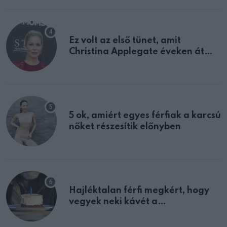
Ez volt az első tünet, amit
Christina Applegate éveken át
félreértett, pedig a szklerózis
multiplex egyértelmű jele volt
5 ok, amiért egyes férfiak a karcsú
nőket részesítik előnyben
Hajléktalan férfi megkért, hogy
vegyek neki kávét a
születésnapján – órákkal később
mellettem ült az első osztályon