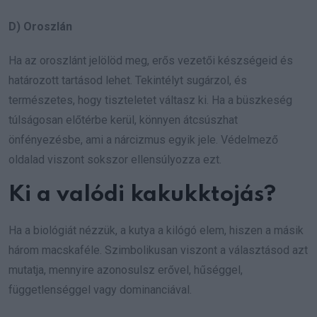
D) Oroszlán
Ha az oroszlánt jelölöd meg, erős vezetői készségeid és
határozott tartásod lehet. Tekintélyt sugárzol, és
természetes, hogy tiszteletet váltasz ki. Ha a büszkeség
túlságosan előtérbe kerül, könnyen átcsúszhat
önfényezésbe, ami a nárcizmus egyik jele. Védelmező
oldalad viszont sokszor ellensúlyozza ezt.
Ki a valódi kakukktojás?
Ha a biológiát nézzük, a kutya a kilógó elem, hiszen a másik
három macskaféle. Szimbolikusan viszont a választásod azt
mutatja, mennyire azonosulsz erővel, hűséggel,
függetlenséggel vagy dominanciával.