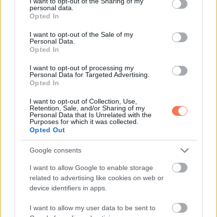
not limited to your visit or usage behaviour. You may click to
I want to opt-out of the Sharing of my
personal data.
Whatsapp
Reddit
Share
grant or deny consent to Google and its third-party tags to
Opted In
use your data for below specified purposes in below Google
via
consent section.
I want to opt-out of the Sale of my
Email
Personal Data.
Opted In
I want to opt-out of processing my
Personal Data for Targeted Advertising.
ELŐZŐ POSZT
Opted In
Miért ébredsz fel az éjszaka közepén, és
I want to opt-out of Collection, Use,
hogyan lehet ezt orvosolni?
Retention, Sale, and/or Sharing of my
Personal Data that Is Unrelated with the
Purposes for which it was collected.
Opted Out
Google consents
I want to allow Google to enable storage
KÖVETKEZŐ POSZT
related to advertising like cookies on web or
Válassz egy ételt, amit nyersen ennél: a
device identifiers in apps.
válaszod elárulja, milyen ember vagy
I want to allow my user data to be sent to