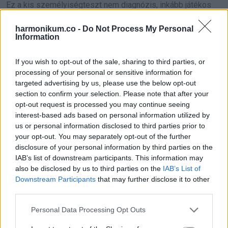
Ez a kis személyiségteszt nem diagnózis, inkább játékos
tükör. Segít felismerni, milyen tulajdonságokat tartasz
harmonikum.co -
Do Not Process My Personal
értékesnek, és melyekhez vonzódsz.
Information
Záró gondolat
If you wish to opt-out of the sale, sharing to third parties, or
processing of your personal or sensitive information for
targeted advertising by us, please use the below opt-out
Az önismeret számít a legtöbbet. Akár a kutyához, a
section to confirm your selection. Please note that after your
macskához, a tigrishez vagy az oroszlánhoz húzol, minden
opt-out request is processed you may continue seeing
vonásnak van erőssége és árnyoldala. Ha megérted, hogyan
interest-based ads based on personal information utilized by
us or personal information disclosed to third parties prior to
működsz, könnyebben fejlődsz, jobban vezetsz, és
your opt-out. You may separately opt-out of the further
őszintébben kapcsolódsz.
disclosure of your personal information by third parties on the
Te melyiket tartottad kilógónak?
IAB’s list of downstream participants. This information may
also be disclosed by us to third parties on the
IAB’s List of
Downstream Participants
that may further disclose it to other
third parties.
Oszd meg ezt a posztot:
Please note that this website/app uses one or more Google
Personal Data Processing Opt Outs
services and may gather and store information including but