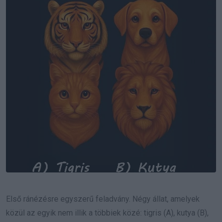
Első ránézésre egyszerű feladvány. Négy állat, amelyek
közül az egyik nem illik a többiek közé: tigris (A), kutya (B),