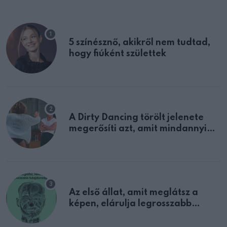
5 színésznő, akikről nem tudtad,
hogy fiúként születtek
A Dirty Dancing törölt jelenete
megerősíti azt, amit mindannyian
sejtettünk
Az első állat, amit meglátsz a
képen, elárulja legrosszabb
tulajdonságodat