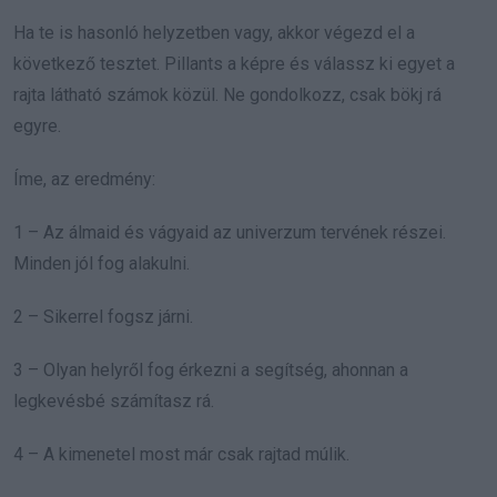
Ha te is hasonló helyzetben vagy, akkor végezd el a
következő tesztet. Pillants a képre és válassz ki egyet a
rajta látható számok közül. Ne gondolkozz, csak bökj rá
egyre.
Íme, az eredmény:
1 – Az álmaid és vágyaid az univerzum tervének részei.
Minden jól fog alakulni.
2 – Sikerrel fogsz járni.
3 – Olyan helyről fog érkezni a segítség, ahonnan a
legkevésbé számítasz rá.
4 – A kimenetel most már csak rajtad múlik.