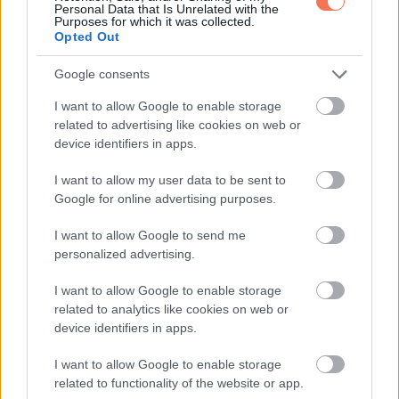
Personal Data that Is Unrelated with the
Purposes for which it was collected.
Opted Out
Google consents
ELŐZŐ POSZT
Az éhező 70 éves elefánt lesoványodott
I want to allow Google to enable storage
testét fesztiváljelmez rejti – tragikus
related to advertising like cookies on web or
device identifiers in apps.
fejlemény
I want to allow my user data to be sent to
Google for online advertising purposes.
I want to allow Google to send me
personalized advertising.
KÖVETKEZŐ POSZT
I want to allow Google to enable storage
Az olimpiai sztár kigúnyolták, mert
related to analytics like cookies on web or
menstruációja alatt sétált a kifutón
device identifiers in apps.
I want to allow Google to enable storage
related to functionality of the website or app.