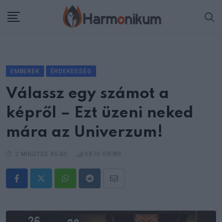
Skip
to
content
EMBEREK
ÉRDEKESSÉG
Válassz egy számot a
képről – Ezt üzeni neked
mára az Univerzum!
2 MINUTES READ
6870
VIEWS
Whatsapp
Reddit
Share
via
Email