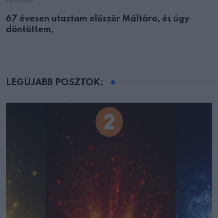
EMBEREK
67 évesen utaztam először Máltára, és úgy
döntöttem,
LEGÚJABB POSZTOK: