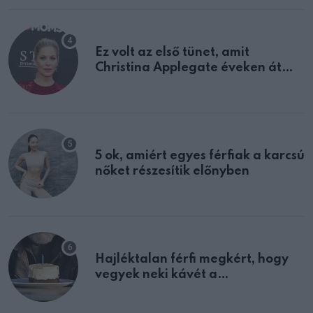
Ez volt az első tünet, amit
Christina Applegate éveken át
félreértett, pedig a szklerózis
multiplex egyértelmű jele volt
5 ok, amiért egyes férfiak a karcsú
nőket részesítik előnyben
Hajléktalan férfi megkért, hogy
vegyek neki kávét a
születésnapján – órákkal később
mellettem ült az első osztályon