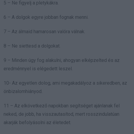
5 – Ne figyelj a pletykákra.
6 – A dolgok egyre jobban fognak menni.
7 – Az álmaid hamarosan valóra válnak.
8 – Ne siettesd a dolgokat.
9 – Minden úgy fog alakulni, ahogyan elképzelted és az
eredménnyel is elégedett leszel.
10- Az egyetlen dolog, ami megakadályoz a sikeredben, az
önbizalomhiányod.
11 – Az elkövetkező napokban segítséget ajánlanak fel
neked, de jobb, ha visszautasítod, mert rosszindulatúan
akarják befolyásolni az életedet.