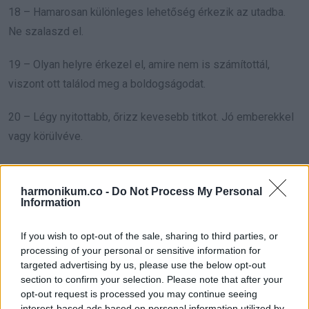
18 – Hamarosan különleges lehetőség érkezik az utadba.
Ne szalaszd el.
19 – Olyan helyre érkezel el, amire nem is számítottál,
viszont ott találod meg a boldogságodat.
20 – Légy nyitottabb, őrizz kevesebb titkot. Jó emberekkel
vagy körülvéve.
21 – Valaki nagyon féltékeny rád. Te csak a boldogságoddal
törődj.
harmonikum.co -
Do Not Process My Personal
Information
22 – Érezni fogod, hogy eljött a változtatás ideje. Ne félj
If you wish to opt-out of the sale, sharing to third parties, or
semmitől.
processing of your personal or sensitive information for
targeted advertising by us, please use the below opt-out
23 – Van egy dolog, amit nem tudsz megbocsátani, de ideje
section to confirm your selection. Please note that after your
volna. Csak így könnyebbülhetsz meg.
opt-out request is processed you may continue seeing
interest-based ads based on personal information utilized by