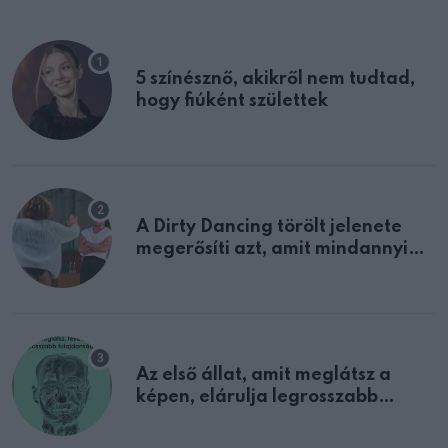
5 színésznő, akikről nem tudtad,
hogy fiúként születtek
A Dirty Dancing törölt jelenete
megerősíti azt, amit mindannyian
sejtettünk
Az első állat, amit meglátsz a
képen, elárulja legrosszabb
tulajdonságodat