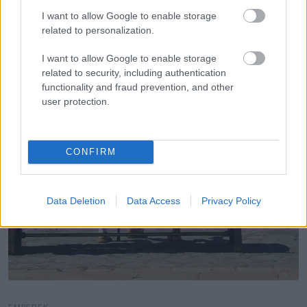
További bejegyzések
I want to allow Google to enable storage
related to personalization.
I want to allow Google to enable storage
related to security, including authentication
functionality and fraud prevention, and other
user protection.
CONFIRM
Data Deletion
Data Access
Privacy Policy