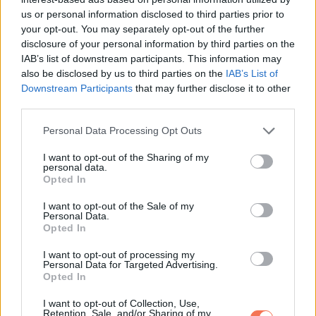
us or personal information disclosed to third parties prior to
24 – Minden rajtad áll. Ne hezitálj, a legjobbat érdemled.
your opt-out. You may separately opt-out of the further
disclosure of your personal information by third parties on the
25 – Ideje bebizonyítani a világnak, hogy bármit meg tudsz
IAB’s list of downstream participants. This information may
szerezni, amit csak akarsz.
also be disclosed by us to third parties on the
IAB’s List of
Downstream Participants
that may further disclose it to other
third parties.
26 – A vágyad végre valóra válik.
Please note that this website/app uses one or more Google
Personal Data Processing Opt Outs
Ha tetszett a cikk, kérlek, ne felejtsd el megosztani
services and may gather and store information including but
not limited to your visit or usage behaviour. You may click to
I want to opt-out of the Sharing of my
ismerőseiddel!
personal data.
grant or deny consent to Google and its third-party tags to
Opted In
use your data for below specified purposes in below Google
consent section.
I want to opt-out of the Sale of my
Personal Data.
Opted In
Oszd meg ezt a posztot:
I want to opt-out of processing my
Personal Data for Targeted Advertising.
Whatsapp
Reddit
Share
Opted In
via
I want to opt-out of Collection, Use,
Email
Retention, Sale, and/or Sharing of my