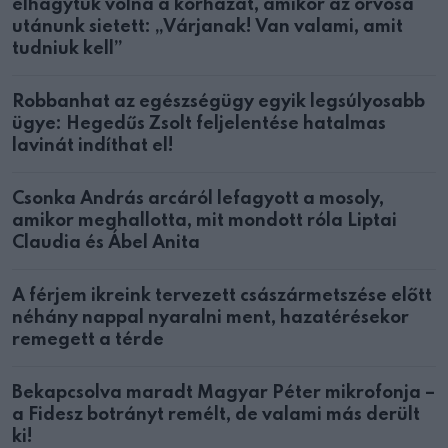
elhagytuk volna a kórházat, amikor az orvosa
utánunk sietett: „Várjanak! Van valami, amit
tudniuk kell”
Robbanhat az egészségügy egyik legsúlyosabb
ügye: Hegedűs Zsolt feljelentése hatalmas
lavinát indíthat el!
Csonka András arcáról lefagyott a mosoly,
amikor meghallotta, mit mondott róla Liptai
Claudia és Ábel Anita
A férjem ikreink tervezett császármetszése előtt
néhány nappal nyaralni ment, hazatérésekor
remegett a térde
Bekapcsolva maradt Magyar Péter mikrofonja –
a Fidesz botrányt remélt, de valami más derült
ki!