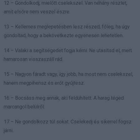
12 – Gondolkodj, mielőtt cselekszel. Van néhány részlet,
amit elsőre nem veszel észre.
13 – Kellemes meglepetésben lesz részed, főleg, ha úgy
gondoltad, hogy a bekövetkezte egyenesen lehetetlen.
14 – Valaki a segítségedet fogja kérni. Ne utasítsd el, mert
hamarosan visszaszáll rád.
15 – Nagyon fáradt vagy, így jobb, ha most nem cselekszel,
hanem megpihensz és erőt gyűjtesz.
16 – Bocsáss meg annak, aki feldühített. A harag téged
marcangol belülről.
17 – Ne gondolkozz túl sokat. Cselekedj és sikerrel fogsz
járni.