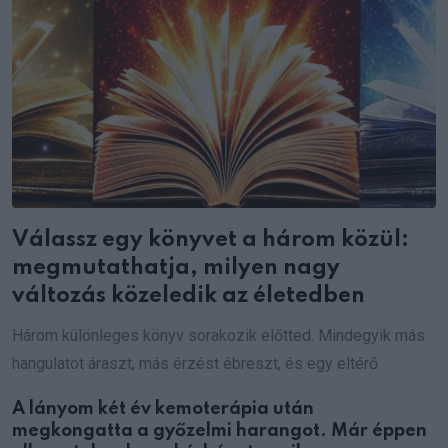
Válassz egy könyvet a három közül:
megmutathatja, milyen nagy
változás közeledik az életedben
Három különleges könyv sorakozik előtted. Mindegyik más
hangulatot áraszt, más érzést ébreszt, és egy eltérő
A lányom két év kemoterápia után
megkongatta a győzelmi harangot. Már éppen