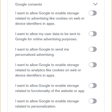
Google consents
I want to allow Google to enable storage
KÖVETKEZŐ POSZT
related to advertising like cookies on web or
Minden éjjel a férjem a lányunk szobájában
device identifiers in apps.
aludt, ezért elrejtettem egy kamerát. Amit
I want to allow my user data to be sent to
a felvételen láttam, megfagyasztotta a
Google for online advertising purposes.
vérem egy pillanatra.
I want to allow Google to send me
personalized advertising.
I want to allow Google to enable storage
További bejegyzések
related to analytics like cookies on web or
device identifiers in apps.
I want to allow Google to enable storage
related to functionality of the website or app.
I want to allow Google to enable storage
related to personalization.