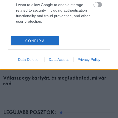
I want to allow Google to enable storage
related to security, including authentication
functionality and fraud prevention, and other
user protection.
CONFIRM
Data Deletion
Data Access
Privacy Policy
ÉRDEKESSÉG
Válassz egy kártyát, és megtudhatod, mi vár
rád
LEGÚJABB POSZTOK: