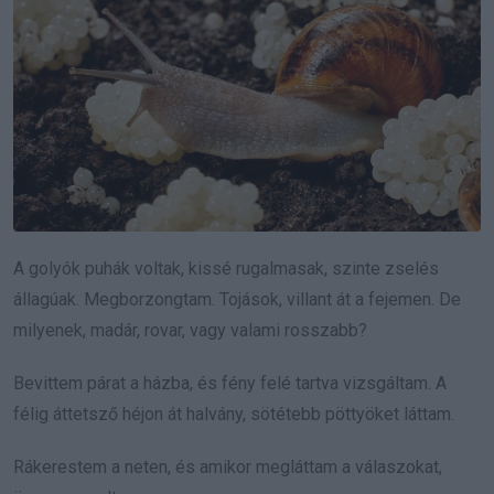
A golyók puhák voltak, kissé rugalmasak, szinte zselés
állagúak. Megborzongtam. Tojások, villant át a fejemen. De
milyenek, madár, rovar, vagy valami rosszabb?
Bevittem párat a házba, és fény felé tartva vizsgáltam. A
félig áttetsző héjon át halvány, sötétebb pöttyöket láttam.
Rákerestem a neten, és amikor megláttam a válaszokat,