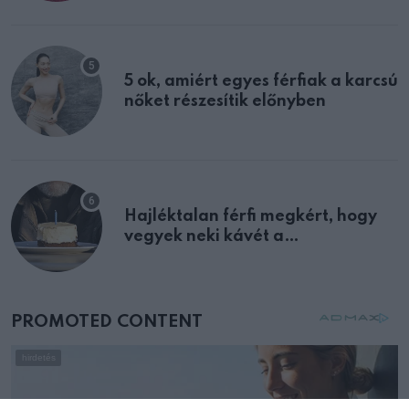
multiplex egyértelmű jele volt
5 ok, amiért egyes férfiak a karcsú
nőket részesítik előnyben
Hajléktalan férfi megkért, hogy
vegyek neki kávét a
születésnapján – órákkal később
mellettem ült az első osztályon