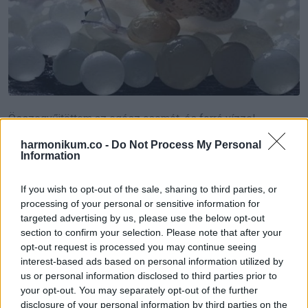
Összegyűjtöttem az egész csomót, és forró vízzel
leöntöttem, hogy ne kelhessenek ki. Ezután alaposan
harmonikum.co -
Do Not Process My Personal
Information
kitisztítottam a környéket, és átnéztem a kert többi részét
is.
If you wish to opt-out of the sale, sharing to third parties, or
processing of your personal or sensitive information for
Most már tudom, hogy a látszólag ártalmatlan dolgok is
targeted advertising by us, please use the below opt-out
rejthetnek gondot a talajban.
section to confirm your selection. Please note that after your
opt-out request is processed you may continue seeing
A természet közelebb van, mint hinnénk, néha szó szerint a
interest-based ads based on personal information utilized by
us or personal information disclosed to third parties prior to
lábunk alatt lapul.
your opt-out. You may separately opt-out of the further
disclosure of your personal information by third parties on the