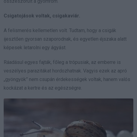
összeszorult a gyomrom.
Csigatojások voltak, csigakaviár.
A felismerés kellemetlen volt. Tudtam, hogy a csigák
ijesztően gyorsan szaporodnak, és egyetlen éjszaka alatt
képesek letarolni egy ágyást.
Ráadásul egyes fajták, főleg a trópusiak, az emberre is
veszélyes parazitákat hordozhatnak. Vagyis ezek az apró
„gyöngyök” nem csupán érdekességek voltak, hanem valós
kockázat a kertre és az egészségre.