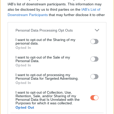
IAB’s list of downstream participants. This information may
also be disclosed by us to third parties on the
IAB’s List of
Downstream Participants
that may further disclose it to other
Oszd meg ezt a posztot:
third parties.
Please note that this website/app uses one or more Google
Personal Data Processing Opt Outs
Whatsapp
Reddit
Share
services and may gather and store information including but
via
not limited to your visit or usage behaviour. You may click to
I want to opt-out of the Sharing of my
personal data.
Email
grant or deny consent to Google and its third-party tags to
Opted In
use your data for below specified purposes in below Google
consent section.
I want to opt-out of the Sale of my
Personal Data.
Opted In
ELŐZŐ POSZT
I want to opt-out of processing my
A nagybátyámat éppen akkor engedték ki
Personal Data for Targeted Advertising.
a börtönből, és míg az egész család hátat
Opted In
fordított neki, csak az anyám tárta ki felé a
I want to opt-out of Collection, Use,
karját
Retention, Sale, and/or Sharing of my
Personal Data that Is Unrelated with the
Purposes for which it was collected.
Opted Out