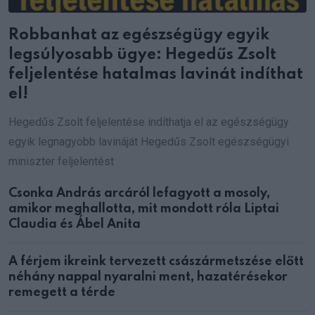
Robbanhat az egészségügy egyik
legsúlyosabb ügye: Hegedűs Zsolt
feljelentése hatalmas lavinát indíthat
el!
Hegedűs Zsolt feljelentése indíthatja el az egészségügy
egyik legnagyobb lavináját Hegedűs Zsolt egészségügyi
miniszter feljelentést
Csonka András arcáról lefagyott a mosoly,
amikor meghallotta, mit mondott róla Liptai
Claudia és Ábel Anita
A férjem ikreink tervezett császármetszése előtt
néhány nappal nyaralni ment, hazatérésekor
remegett a térde