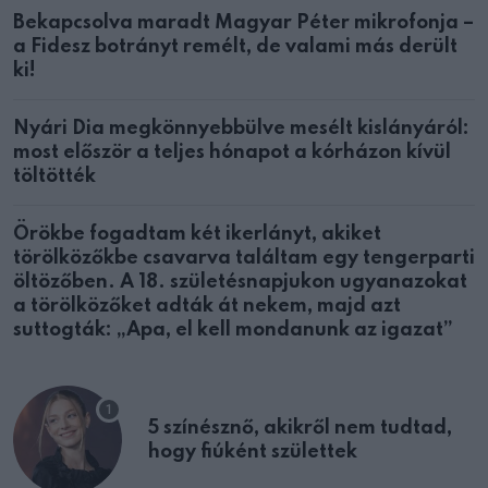
Bekapcsolva maradt Magyar Péter mikrofonja –
a Fidesz botrányt remélt, de valami más derült
ki!
Nyári Dia megkönnyebbülve mesélt kislányáról:
most először a teljes hónapot a kórházon kívül
töltötték
Örökbe fogadtam két ikerlányt, akiket
törölközőkbe csavarva találtam egy tengerparti
öltözőben. A 18. születésnapjukon ugyanazokat
a törölközőket adták át nekem, majd azt
suttogták: „Apa, el kell mondanunk az igazat”
5 színésznő, akikről nem tudtad,
hogy fiúként születtek