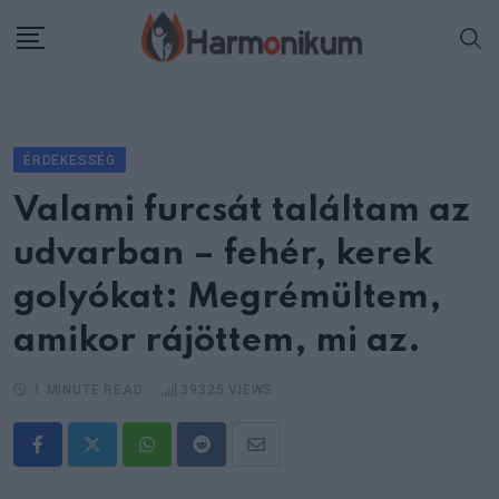
Skip
to
content
ÉRDEKESSÉG
Valami furcsát találtam az
udvarban – fehér, kerek
golyókat: Megrémültem,
amikor rájöttem, mi az.
1 MINUTE READ
39325
VIEWS
Whatsapp
Reddit
Share
via