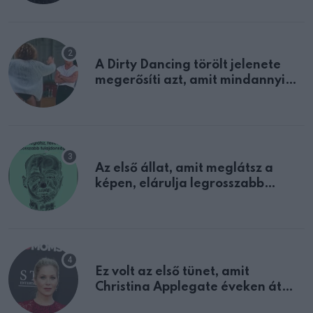
A Dirty Dancing törölt jelenete
megerősíti azt, amit mindannyian
sejtettünk
Az első állat, amit meglátsz a
képen, elárulja legrosszabb
tulajdonságodat
Ez volt az első tünet, amit
Christina Applegate éveken át
félreértett, pedig a szklerózis