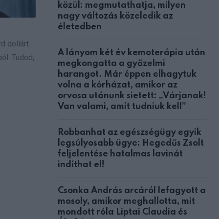
közül: megmutathatja, milyen
nagy változás közeledik az
életedben
d dollárt
A lányom két év kemoterápia után
ól. Tudod,
megkongatta a győzelmi
harangot. Már éppen elhagytuk
volna a kórházat, amikor az
orvosa utánunk sietett: „Várjanak!
Van valami, amit tudniuk kell”
Robbanhat az egészségügy egyik
legsúlyosabb ügye: Hegedűs Zsolt
feljelentése hatalmas lavinát
indíthat el!
Csonka András arcáról lefagyott a
mosoly, amikor meghallotta, mit
mondott róla Liptai Claudia és