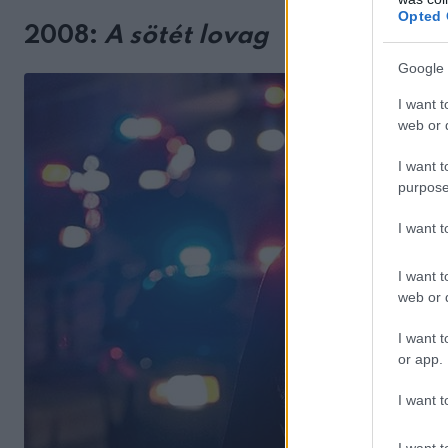
Opted 
2008:
A sötét lovag
Google 
I want t
web or d
I want t
purpose
I want 
I want t
web or d
I want t
or app.
I want t
I want t