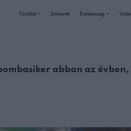
Főoldal
Emberek
Érdekesség
Vide
t bombasiker abban az évben,