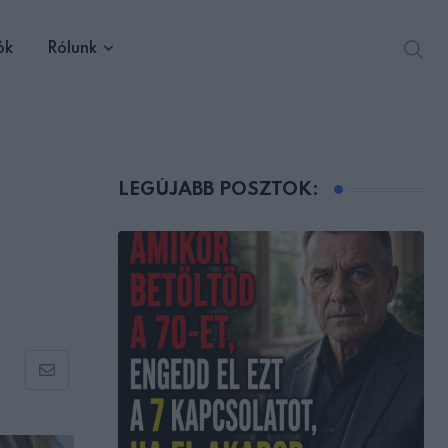
ók
Rólunk
LEGÚJABB POSZTOK:
Share
via
Email