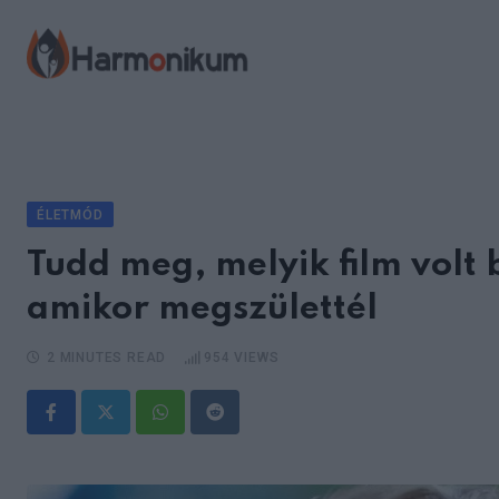
Skip
to
content
ÉLETMÓD
Tudd meg, melyik film vol
amikor megszülettél
2 MINUTES READ
954
VIEWS
Whatsapp
Reddit