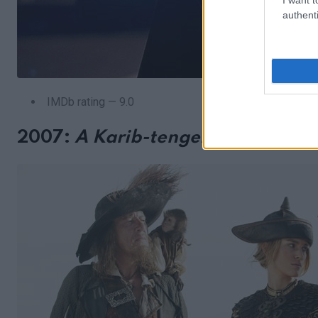
authenti
IMDb rating — 9.0
2007:
A Karib-tenger kalózai: A v