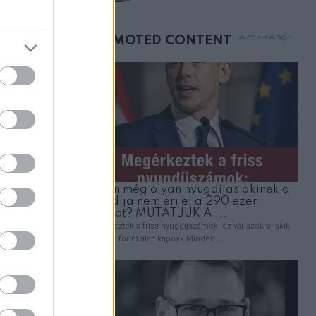
születésnapján –
órákkal később
mellettem ült az első
osztályon