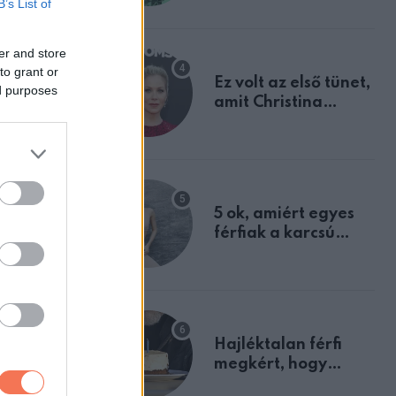
B’s List of
tulajdonságodat
er and store
to grant or
Ez volt az első tünet,
ed purposes
amit Christina
Applegate éveken
át félreértett, pedig
a szklerózis
multiplex
egyértelmű jele volt
5 ok, amiért egyes
férfiak a karcsú
nőket részesítik
előnyben
Hajléktalan férfi
megkért, hogy
vegyek neki kávét a