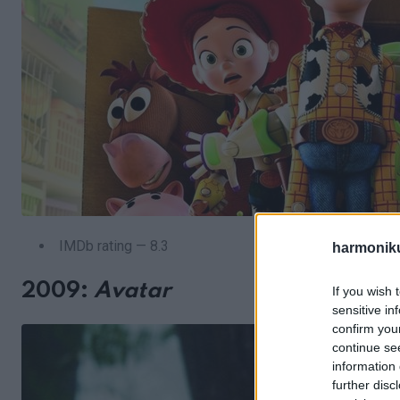
IMDb rating — 8.3
harmonik
2009:
Avatar
If you wish 
sensitive in
confirm you
continue se
information 
further disc