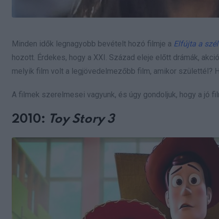
Minden idők legnagyobb bevételt hozó filmje a
Elfújta a szél
hozott. Érdekes, hogy a XXI. Század eleje előtt drámák, ak
melyik film volt a legjövedelmezőbb film, amikor születtél?
A filmek szerelmesei vagyunk, és úgy gondoljuk, hogy a jó fi
2010:
Toy Story 3