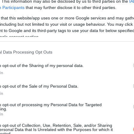
. This information may also be disclosed by us to third parties on the
IA
Participants
that may further disclose it to other third parties.
 that this website/app uses one or more Google services and may gath
including but not limited to your visit or usage behaviour. You may click 
 to Google and its third-party tags to use your data for below specifi
ogle consent section.
l Data Processing Opt Outs
o opt-out of the Sharing of my personal data.
In
o opt-out of the Sale of my Personal Data.
In
to opt-out of processing my Personal Data for Targeted
ing.
In
o opt-out of Collection, Use, Retention, Sale, and/or Sharing
ersonal Data that Is Unrelated with the Purposes for which it
lected.