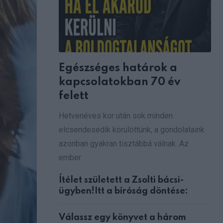
Egészséges határok a
kapcsolatokban 70 év
felett
Hetvenéves kor után sok minden
elcsendesedik körülöttünk, a gondolataink
azonban gyakran tisztábbá válnak. Az
ember
Ítélet született a Zsolti bácsi-
ügyben!Itt a bíróság döntése:
Válassz egy könyvet a három