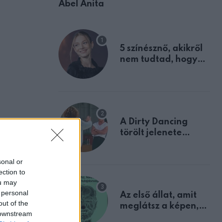
Ábel Anita
5 színésznő, akikről
nem tudtad, hogy
fiúként születtek
A Dirty Dancing
törölt jelenete
megerősíti azt, amit
mindannyian
sonal or
sejtettünk
ection to
ou may
 personal
Az első állat, amit
out of the
meglátsz a képen,
 downstream
elárulja legrosszabb