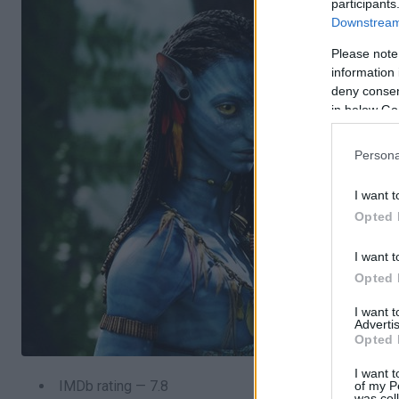
participants
Downstream 
Please note
information 
deny consent
in below Go
Persona
I want t
Opted 
I want t
Opted 
I want 
Advertis
Opted 
I want t
IMDb rating — 7.8
of my P
was col