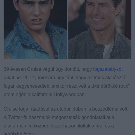
39 évesen Cruise végül úgy döntött, hogy
fogszabályzót
rakat be. 2012 júniusára úgy tűnt, hogy a filmes akciósztár
fogai kiegyenesedtek, amikor részt vett a „Mindörökké rock”
premierjén a kaliforniai Hollywoodban.
Cruise fogai ráadásul az utóbbi időben is beszédtéma volt.
A Twitter-felhasználók megosztották gondolataikat a
platformon, miközben összehasonlították a régi és a
legújabb fotóit.