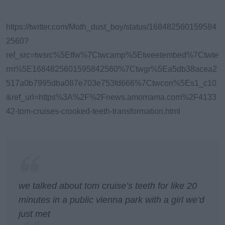
https://twitter.com/Moth_dust_boy/status/168482560159584
2560?
ref_src=twsrc%5Etfw%7Ctwcamp%5Etweetembed%7Ctwte
rm%5E1684825601595842560%7Ctwgr%5Ea5db38acea2
517a0b7995dba087e703e753fd666%7Ctwcon%5Es1_c10
&ref_url=https%3A%2F%2Fnews.amomama.com%2F4133
42-tom-cruises-crooked-teeth-transformation.html
we talked about tom cruise’s teeth for like 20
minutes in a public vienna park with a girl we’d
just met