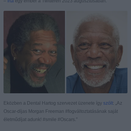
–
írta
egy ember a Twitteren 2023 augusztusában.
Eközben a Dental Hartog szervezet üzenete így
szólt
: „Az
Oscar-díjas Morgan Freeman #fogváltoztatásának saját
életműdíjat adunk! #smile #Oscars.”