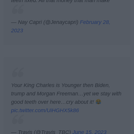
teeth fixed. All that money that man make
— Nay Capri (@Jenaycapri)
February 28,
2023
Your King Charles is Younger then Biden,
trump and Morgan Freeman…yet we stay with
good teeth over here…cry about it!
pic.twitter.com/UiHGHX5k86
— Travis (@Travis_TBC)
June 15, 2023