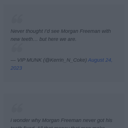
Never thought I’d see Morgan Freeman with
new teeth… but here we are.
— VIP MUNK (@Kerrin_N_Coke)
August 24,
2023
i wonder why Morgan Freeman never got his