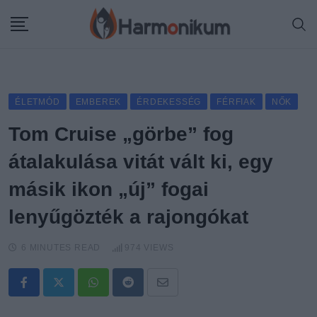
Skip
to
content
ÉLETMÓD
EMBEREK
ÉRDEKESSÉG
FÉRFIAK
NŐK
Tom Cruise „görbe” fog
átalakulása vitát vált ki, egy
másik ikon „új” fogai
lenyűgözték a rajongókat
6 MINUTES READ
974
VIEWS
Whatsapp
Reddit
Share
via