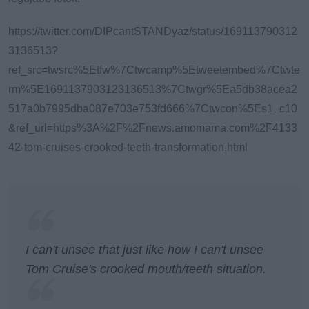
https://twitter.com/DIPcantSTANDyaz/status/169113790312
3136513?
ref_src=twsrc%5Etfw%7Ctwcamp%5Etweetembed%7Ctwte
rm%5E1691137903123136513%7Ctwgr%5Ea5db38acea2
517a0b7995dba087e703e753fd666%7Ctwcon%5Es1_c10
&ref_url=https%3A%2F%2Fnews.amomama.com%2F4133
42-tom-cruises-crooked-teeth-transformation.html
I can't unsee that just like how I can't unsee
Tom Cruise's crooked mouth/teeth situation.