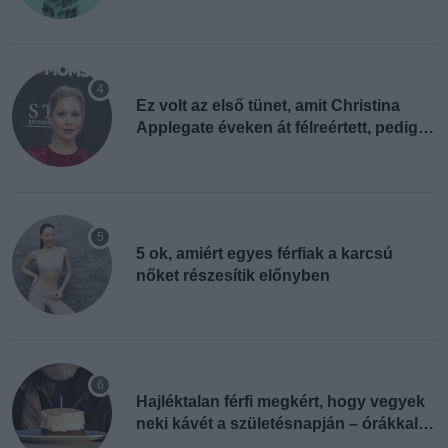
Ez volt az első tünet, amit Christina
Applegate éveken át félreértett, pedig a
szklerózis multiplex egyértelmű jele volt
5 ok, amiért egyes férfiak a karcsú
nőket részesítik előnyben
Hajléktalan férfi megkért, hogy vegyek
neki kávét a születésnapján – órákkal
később mellettem ült az első osztályon