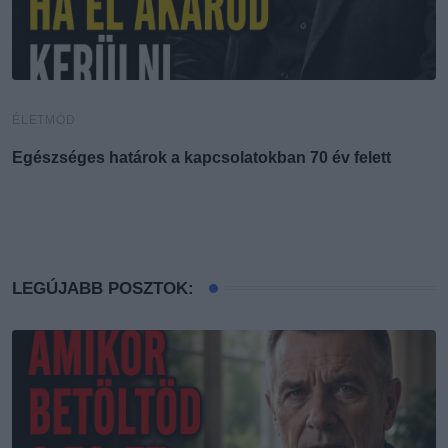
ÉLETMÓD
É
Egészséges határok a kapcsolatokban 70 év felett
Í
d
LEGÚJABB POSZTOK: