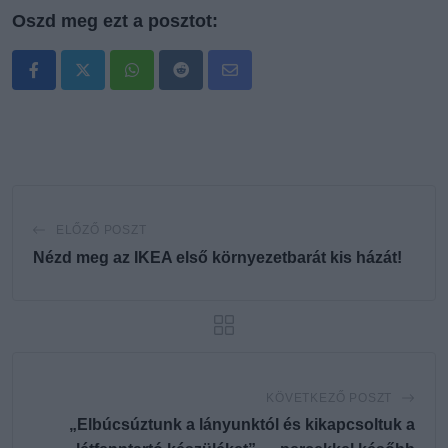
Oszd meg ezt a posztot:
Whatsapp
Reddit
Share
via
Email
ELŐZŐ POSZT
Nézd meg az IKEA első környezetbarát kis házát!
KÖVETKEZŐ POSZT
„Elbúcsúztunk a lányunktól és kikapcsoltuk a