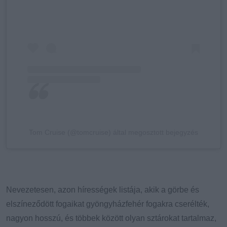
Tom Cruise (@tomcruise) által megosztott bejegyzés
Nevezetesen, azon hírességek listája, akik a görbe és
elszíneződött fogaikat gyöngyházfehér fogakra cserélték,
nagyon hosszú, és többek között olyan sztárokat tartalmaz,