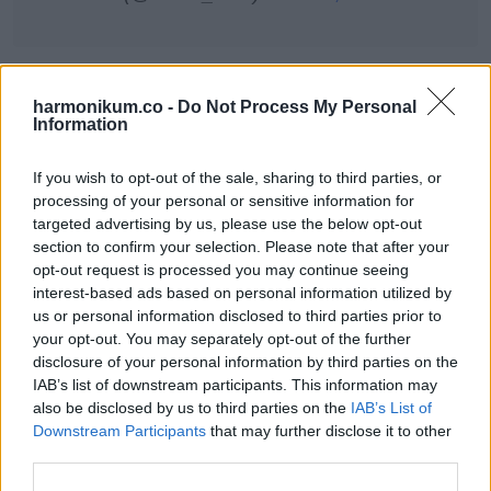
harmonikum.co -
Do Not Process My Personal
Information
If you wish to opt-out of the sale, sharing to third parties, or
We're giving Oscar winner Morgan Freeman's
processing of your personal or sensitive information for
#teeth
transformation our own lifetime
targeted advertising by us, please use the below opt-out
section to confirm your selection. Please note that after your
achievement award!
#smile
#Oscars
opt-out request is processed you may continue seeing
pic.twitter.com/hlzvLfSYxN
interest-based ads based on personal information utilized by
us or personal information disclosed to third parties prior to
your opt-out. You may separately opt-out of the further
disclosure of your personal information by third parties on the
— Hartog Dental (@HartogDental)
February
IAB’s list of downstream participants. This information may
28, 2016
also be disclosed by us to third parties on the
IAB’s List of
Downstream Participants
that may further disclose it to other
third parties.