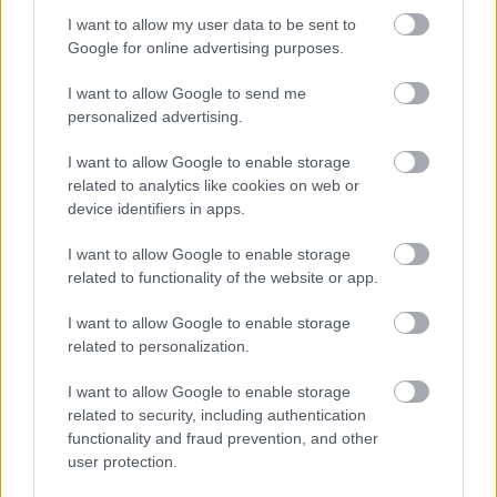
I want to allow my user data to be sent to
Google for online advertising purposes.
4. Cristiano Ronaldo
I want to allow Google to send me
personalized advertising.
Bár néhányan fogászati héjat viselnek, más sztárok
visszafogottak maradtak. A világhírű futballsztár, Cristiano
I want to allow Google to enable storage
Ronaldo a fogait csiszoltatta.
related to analytics like cookies on web or
device identifiers in apps.
I want to allow Google to enable storage
related to functionality of the website or app.
I want to allow Google to enable storage
related to personalization.
I want to allow Google to enable storage
related to security, including authentication
functionality and fraud prevention, and other
user protection.