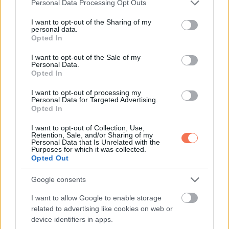
Please note that this website/app uses one or more Google
Personal Data Processing Opt Outs
3. Gwen Stefani
services and may gather and store information including but
not limited to your visit or usage behaviour. You may click to
I want to opt-out of the Sharing of my
personal data.
grant or deny consent to Google and its third-party tags to
Freeman és Cruise mellett a legendás popsztár, Gwen
Opted In
use your data for below specified purposes in below Google
Stefani is büszkén viselte fogszabályzóját évekkel ezelőtt
consent section.
I want to opt-out of the Sale of my
minden A-listás eseményen, és mostanra egyenes,
Personal Data.
Opted In
tökéletes fogai vannak.
I want to opt-out of processing my
Personal Data for Targeted Advertising.
Opted In
I want to opt-out of Collection, Use,
Retention, Sale, and/or Sharing of my
Personal Data that Is Unrelated with the
Purposes for which it was collected.
Opted Out
Google consents
I want to allow Google to enable storage
related to advertising like cookies on web or
device identifiers in apps.