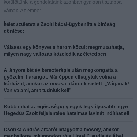
körülöttünk, a gondolataink azonban gyakran tisztábbá
válnak. Az ember
Ítélet született a Zsolti bácsi-ügyben!Itt a bíróság
döntése:
Válassz egy könyvet a három közül: megmutathatja,
milyen nagy változás közeledik az életedben
A lányom két év kemoterápia után megkongatta a
győzelmi harangot. Már éppen elhagytuk volna a
kórházat, amikor az orvosa utánunk sietett: „Várjanak!
Van valami, amit tudniuk kell”
Robbanhat az egészségügy egyik legsúlyosabb ügye:
Hegedűs Zsolt feljelentése hatalmas lavinát indíthat el!
Csonka András arcáról lefagyott a mosoly, amikor
meghallotta, mit mondott róla Liptai Claudia és Ábel