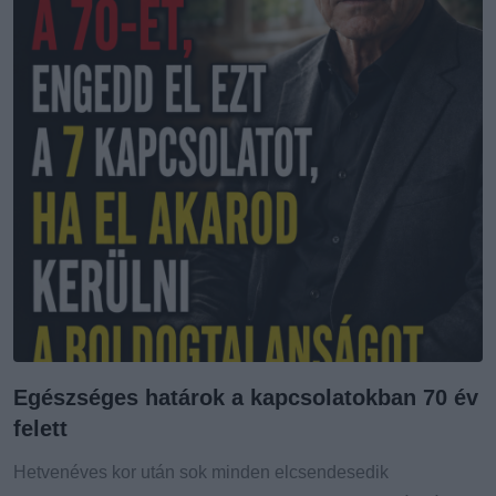
Egészséges határok a kapcsolatokban 70 év
felett
Hetvenéves kor után sok minden elcsendesedik