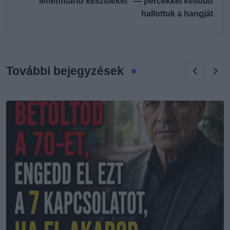
létfenntartó készüléket” — percekkel később
hallottuk a hangját
További bejegyzések