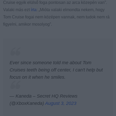
Cruise egyik elülső foga pontosan az arca közepén van”.
Valaki más ezt
írta
: „Mióta valaki elmondta nekem, hogy
Tom Cruise fogai nem középen vannak, nem tudok nem rá
figyelni, amikor mosolyog”.
Ever since someone told me about Tom
Cruises teeth being off center, I can't help but
focus on it when he smiles.
— Kaneda – Secret HQ Reviews
(@XboxKaneda)
August 3, 2023