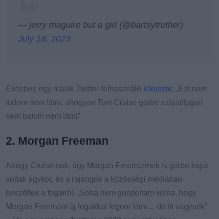
— jerry maguire but a girl (@bartsytruther)
July 18, 2023
Eközben egy másik Twitter-felhasználó
kifejezte
: „Ezt nem
tudom nem látni, ahogyan Tom Cruise görbe száját/fogait
sem tudom nem látni”.
2. Morgan Freeman
Ahogy Cruise-nak, úgy Morgan Freemannek is görbe fogai
voltak egykor, és a rajongók a közösségi médiában
beszéltek a fogairól. „Soha nem gondoltam volna, hogy
Morgan Freemant új fogakkal fogom látni… de itt vagyunk”