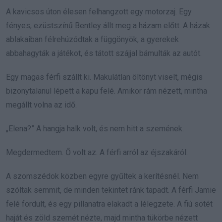
A kavicsos úton élesen felhangzott egy motorzaj. Egy
fényes, ezüstszínű Bentley állt meg a házam előtt. A házak
ablakaiban félrehúzódtak a függönyök, a gyerekek
abbahagyták a játékot, és tátott szájjal bámulták az autót.
Egy magas férfi szállt ki. Makulátlan öltönyt viselt, mégis
bizonytalanul lépett a kapu felé. Amikor rám nézett, mintha
megállt volna az idő.
„Elena?” A hangja halk volt, és nem hitt a szemének.
Megdermedtem. Ő volt az. A férfi arról az éjszakáról.
A szomszédok közben egyre gyűltek a kerítésnél. Nem
szóltak semmit, de minden tekintet ránk tapadt. A férfi Jamie
felé fordult, és egy pillanatra elakadt a lélegzete. A fiú sötét
haját és zöld szemét nézte, majd mintha tükörbe nézett