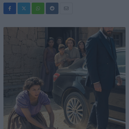
Whatsapp
Reddit
Share
via
Email