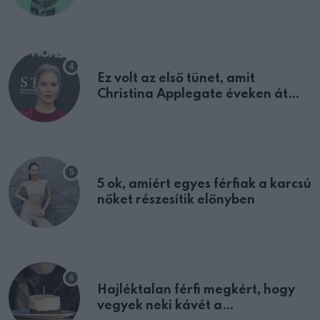
tulajdonságodat
Ez volt az első tünet, amit
Christina Applegate éveken át
félreértett, pedig a szklerózis
multiplex egyértelmű jele volt
5 ok, amiért egyes férfiak a karcsú
nőket részesítik előnyben
Hajléktalan férfi megkért, hogy
vegyek neki kávét a