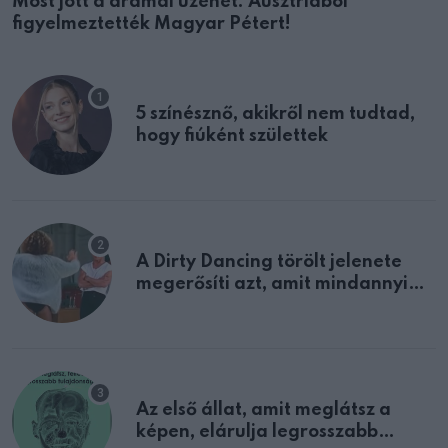
Most jött a drámai üzenet: Ausztriából
figyelmeztették Magyar Pétert!
5 színésznő, akikről nem tudtad,
hogy fiúként születtek
A Dirty Dancing törölt jelenete
megerősíti azt, amit mindannyian
sejtettünk
Az első állat, amit meglátsz a
képen, elárulja legrosszabb