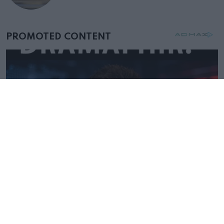
születésnapján – órákkal később
mellettem ült az első osztályon