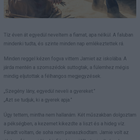
Tíz éven át egyedül neveltem a fiamat, apa nélkül. A faluban
mindenki tudta, és szinte minden nap emlékeztettek rá.
Minden reggel kézen fogva vittem Jamiet az iskolába. A
járda mentén a szomszédok suttogtak, a fülemhez mégis
mindig eljutottak a félhangos megjegyzések.
„Szegény lány, egyedül neveli a gyereket.”
„Azt se tudjuk, ki a gyerek apja.”
Úgy tettem, mintha nem hallanám. Két műszakban dolgoztam
a pékségben, a kezemet kikezdte a liszt és a hideg víz.
Fáradt voltam, de soha nem panaszkodtam. Jamie volt az