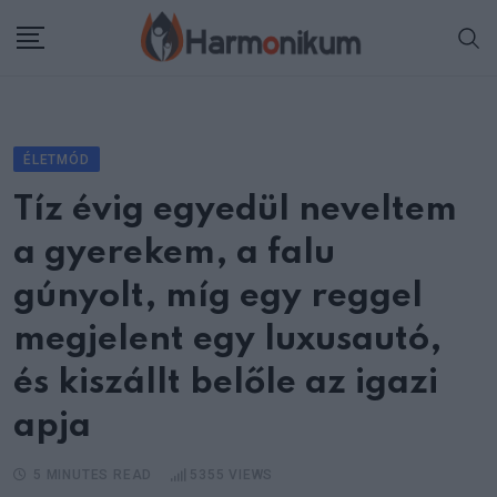
Skip
to
content
ÉLETMÓD
Tíz évig egyedül neveltem
a gyerekem, a falu
gúnyolt, míg egy reggel
megjelent egy luxusautó,
és kiszállt belőle az igazi
apja
5 MINUTES READ
5355
VIEWS