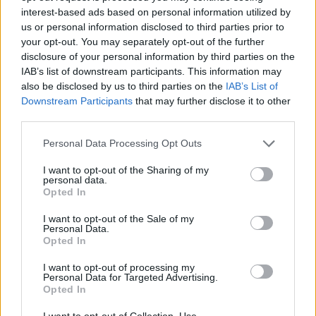
szemében az őszinteséget, éreztem, hogy valami bennem
interest-based ads based on personal information utilized by
lassan feloldódik.
us or personal information disclosed to third parties prior to
your opt-out. You may separately opt-out of the further
Adrian körbenézett, aztán a falubeliek felé fordult.
disclosure of your personal information by third parties on the
IAB’s list of downstream participants. This information may
„Ez a nő egyedül nevelte fel a fiamat. Azt tette, amit nekem
also be disclosed by us to third parties on the
IAB’s List of
kellett volna. Büszkének kellene lenniük rá.”
Downstream Participants
that may further disclose it to other
third parties.
A suttogás elhalt. Azok, akik éveken át szidták a hátam
Please note that this website/app uses one or more Google
Personal Data Processing Opt Outs
mögött, lesütötték a szemüket.
services and may gather and store information including but
not limited to your visit or usage behaviour. You may click to
I want to opt-out of the Sharing of my
personal data.
Aznap este Adrian vacsorára hívott minket egy közeli hotel
grant or deny consent to Google and its third-party tags to
Opted In
use your data for below specified purposes in below Google
éttermébe. Jamie először ült luxusautóban. Az ablakhoz
consent section.
I want to opt-out of the Sale of my
tapasztotta az arcát, úgy nézte a város fényeit, amelyek
Personal Data.
Opted In
elmosódott csíkokká váltak a szeme előtt. Én Adrian mellett
ültem, a gondolataim kavarogtak.
I want to opt-out of processing my
Personal Data for Targeted Advertising.
Opted In
„Miért most jöttél vissza?” kérdeztem halkan.
I want to opt-out of Collection, Use,