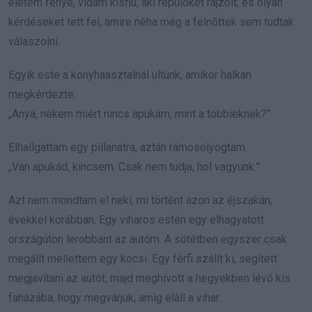
életem fénye, vidám kisfiú, aki repülőket rajzolt, és olyan
kérdéseket tett fel, amire néha még a felnőttek sem tudtak
válaszolni.
Egyik este a konyhaasztalnál ültünk, amikor halkan
megkérdezte:
„Anya, nekem miért nincs apukám, mint a többieknek?”
Elhallgattam egy pillanatra, aztán rámosolyogtam.
„Van apukád, kincsem. Csak nem tudja, hol vagyunk.”
Azt nem mondtam el neki, mi történt azon az éjszakán,
évekkel korábban. Egy viharos estén egy elhagyatott
országúton lerobbant az autóm. A sötétben egyszer csak
megállt mellettem egy kocsi. Egy férfi szállt ki, segített
megjavítani az autót, majd meghívott a hegyekben lévő kis
faházába, hogy megvárjuk, amíg eláll a vihar.