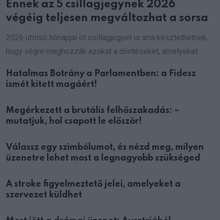
Ennek az 5 csillagjegynek 2026
végéig teljesen megváltozhat a sorsa
2026 utolsó hónapjai öt csillagjegyet is arra késztethetnek,
hogy végre meghozzák azokat a döntéseket, amelyeket
Hatalmas Botrány a Parlamentben: a Fidesz
ismét kitett magáért!
Megérkezett a brutális felhőszakadás: –
mutatjuk, hol csapott le először!
Válassz egy szimbólumot, és nézd meg, milyen
üzenetre lehet most a legnagyobb szükséged
A stroke figyelmeztető jelei, amelyeket a
szervezet küldhet