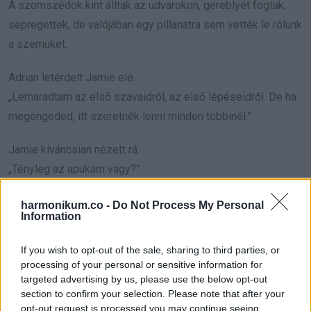
A szomszédok kint álltak az udvarokon, gereblyét fogtak,
sepregettek, de valójában egy pillanatra sem vették le rólunk
a szemüket.
Adrian letérdelt Jamie elé.
„Lemaradtam az első szavaidról, az első lépéseidről. De ha
megengeded, itt szeretnék lenni minden többinél.”
Jamie kíváncsian nézett rá.
„Tényleg az apukám vagy?”
Adrian bólintott.
harmonikum.co -
Do Not Process My Personal
Information
„Igen. És nagyon sajnálom, hogy ennyit késtem.”
If you wish to opt-out of the sale, sharing to third parties, or
A szívem fájt, mégis megkönnyebbült. Tíz éven át
processing of your personal or sensitive information for
elképzeltem ezt a pillanatot. Néha haraggal, máskor
targeted advertising by us, please use the below opt-out
reménnyel. Most, hogy ott állt előttem, és láttam a
section to confirm your selection. Please note that after your
opt-out request is processed you may continue seeing