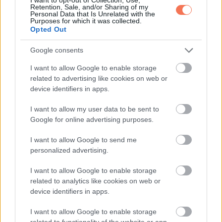
Retention, Sale, and/or Sharing of my
Komolyan rám nézett.
Personal Data that Is Unrelated with the
Purposes for which it was collected.
„Mert soha nem adtam fel, hogy megtaláljalak. És most, hogy
Opted Out
sikerült, nem akarok újra elveszíteni téged.”
Google consents
Egy hét sem telt el, és Adrian vett nekünk egy kis házat a
I want to allow Google to enable storage
városhoz közel. Nem adománynak szánta, hanem új
related to advertising like cookies on web or
kezdetnek. Azt mondta, nyissak saját pékséget, hiszen
device identifiers in apps.
mindig erről álmodtam. Segített beíratni Jamiet egy jobb
I want to allow my user data to be sent to
iskolába, és minden hétvégén nálunk volt.
Google for online advertising purposes.
I want to allow Google to send me
A hírek gyorsan visszajutottak a faluba. Azok, akik egykor
personalized advertising.
kinevettek, ma már egészen más hangnemben ejtették ki a
nevemet. Páran bocsánatot is kértek. Én csak rájuk
I want to allow Google to enable storage
related to analytics like cookies on web or
mosolyogtam. Rájöttem, hogy ha elengedem a haragot, azzal
device identifiers in apps.
magamat szabadítom fel.
I want to allow Google to enable storage
Egy este a teraszon ültünk, hárman. A nap lassan lebukott a
related to functionality of the website or app.