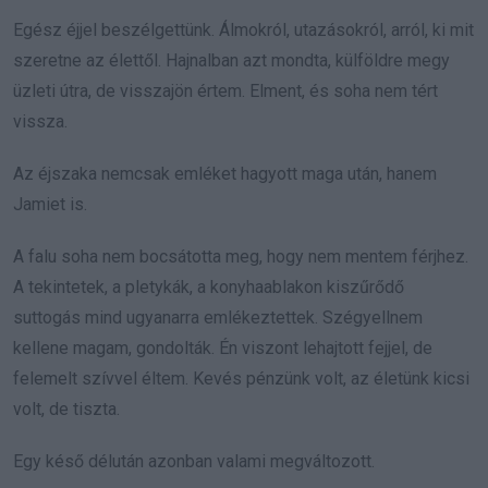
Egész éjjel beszélgettünk. Álmokról, utazásokról, arról, ki mit
szeretne az élettől. Hajnalban azt mondta, külföldre megy
üzleti útra, de visszajön értem. Elment, és soha nem tért
vissza.
Az éjszaka nemcsak emléket hagyott maga után, hanem
Jamiet is.
A falu soha nem bocsátotta meg, hogy nem mentem férjhez.
A tekintetek, a pletykák, a konyhaablakon kiszűrődő
suttogás mind ugyanarra emlékeztettek. Szégyellnem
kellene magam, gondolták. Én viszont lehajtott fejjel, de
felemelt szívvel éltem. Kevés pénzünk volt, az életünk kicsi
volt, de tiszta.
Egy késő délután azonban valami megváltozott.