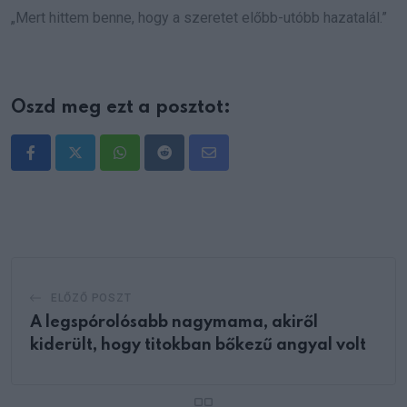
„Mert hittem benne, hogy a szeretet előbb-utóbb hazatalál.”
Oszd meg ezt a posztot:
Whatsapp
Reddit
Share
via
Email
ELŐZŐ POSZT
A legspórolósabb nagymama, akiről
kiderült, hogy titokban bőkezű angyal volt