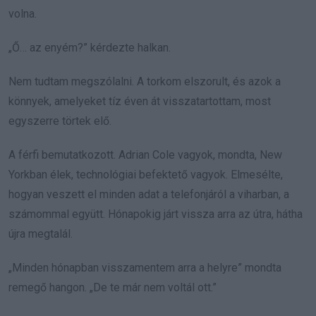
volna.
„Ő… az enyém?” kérdezte halkan.
Nem tudtam megszólalni. A torkom elszorult, és azok a
könnyek, amelyeket tíz éven át visszatartottam, most
egyszerre törtek elő.
A férfi bemutatkozott. Adrian Cole vagyok, mondta, New
Yorkban élek, technológiai befektető vagyok. Elmesélte,
hogyan veszett el minden adat a telefonjáról a viharban, a
számommal együtt. Hónapokig járt vissza arra az útra, hátha
újra megtalál.
„Minden hónapban visszamentem arra a helyre” mondta
remegő hangon. „De te már nem voltál ott.”