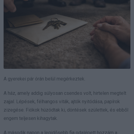
A gyerekei pár órán belül megérkeztek.
A ház, amely addig súlyosan csendes volt, hirtelen megtelt
zajjal. Lépések, félhangos viták, ajtók nyitódása, papírok
zizegése. Fiókok húzódtak ki, döntések születtek, és ebből
engem teljesen kihagytak.
A második napon a legidősebb fia odalépett hozzám a