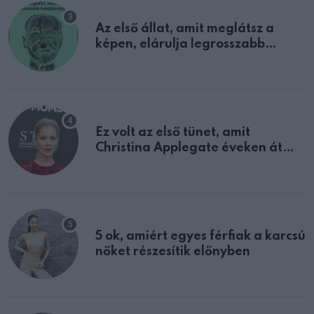
Az első állat, amit meglátsz a
képen, elárulja legrosszabb
tulajdonságodat
Ez volt az első tünet, amit
Christina Applegate éveken át
félreértett, pedig a szklerózis
multiplex egyértelmű jele volt
5 ok, amiért egyes férfiak a karcsú
nőket részesítik előnyben