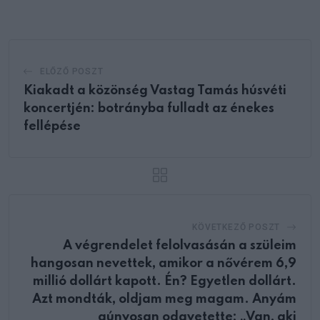
Email
ELŐZŐ POSZT
Kiakadt a közönség Vastag Tamás húsvéti
koncertjén: botrányba fulladt az énekes
fellépése
KÖVETKEZŐ POSZT
A végrendelet felolvasásán a szüleim
hangosan nevettek, amikor a nővérem 6,9
millió dollárt kapott. Én? Egyetlen dollárt.
Azt mondták, oldjam meg magam. Anyám
gúnyosan odavetette: „Van, aki