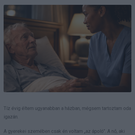
Email
Tíz évig éltem ugyanabban a házban, mégsem tartoztam oda
igazán.
A gyerekei szemében csak én voltam „az ápoló”. A nő, aki