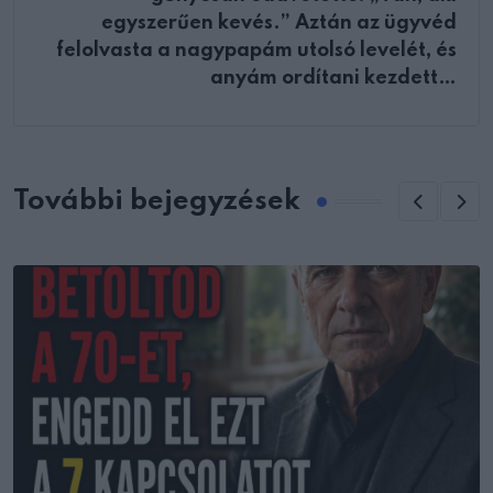
egyszerűen kevés.” Aztán az ügyvéd
felolvasta a nagypapám utolsó levelét, és
anyám ordítani kezdett…
További bejegyzések