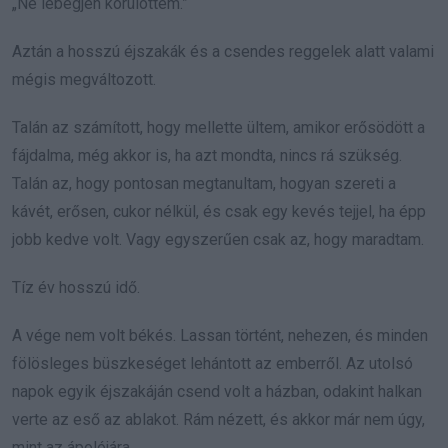
„Ne lebegjen körülöttem.”
Aztán a hosszú éjszakák és a csendes reggelek alatt valami
mégis megváltozott.
Talán az számított, hogy mellette ültem, amikor erősödött a
fájdalma, még akkor is, ha azt mondta, nincs rá szükség.
Talán az, hogy pontosan megtanultam, hogyan szereti a
kávét, erősen, cukor nélkül, és csak egy kevés tejjel, ha épp
jobb kedve volt. Vagy egyszerűen csak az, hogy maradtam.
Tíz év hosszú idő.
A vége nem volt békés. Lassan történt, nehezen, és minden
fölösleges büszkeséget lehántott az emberről. Az utolsó
napok egyik éjszakáján csend volt a házban, odakint halkan
verte az eső az ablakot. Rám nézett, és akkor már nem úgy,
mint az ápolójára.