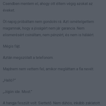
Csendben mentem el, ahogy ott éltem végig azokat az
éveket.
Öt napig próbáltam nem gondolni rá. Azt ismételgettem
magamnak, hogy a jóságért nem jár garancia. Nem
elismerésért csináltam, nem pénzért, és nem is háláért.
Mégis fájt.
Aztán megszólalt a telefonom.
Majdnem nem vettem fel, amikor megláttam a fia nevét.
„Halló?”
„Jöjjön ide. Most.”
A hangja feszült volt. Siettető. Nem dühös, inkább zaklatott.