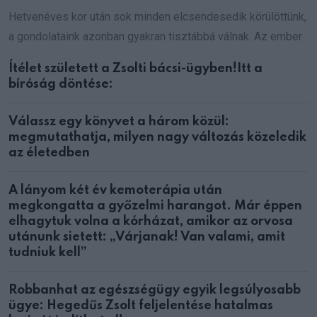
Hetvenéves kor után sok minden elcsendesedik körülöttünk,
a gondolataink azonban gyakran tisztábbá válnak. Az ember
Ítélet született a Zsolti bácsi-ügyben!Itt a
bíróság döntése:
Válassz egy könyvet a három közül:
megmutathatja, milyen nagy változás közeledik
az életedben
A lányom két év kemoterápia után
megkongatta a győzelmi harangot. Már éppen
elhagytuk volna a kórházat, amikor az orvosa
utánunk sietett: „Várjanak! Van valami, amit
tudniuk kell”
Robbanhat az egészségügy egyik legsúlyosabb
ügye: Hegedűs Zsolt feljelentése hatalmas