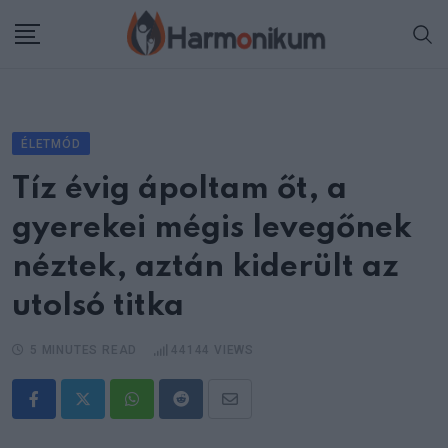
Skip
to
content
ÉLETMÓD
Tíz évig ápoltam őt, a
gyerekei mégis levegőnek
néztek, aztán kiderült az
utolsó titka
5 MINUTES READ
44144
VIEWS
Whatsapp
Reddit
Share
via