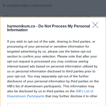
A szobára teljes csend borult.
A fia nagyot nyelt, aztán leválasztotta a borítékot. Egy
másodpercig csak nézte, mintha attól tartana, hogy amit
harmonikum.co -
Do Not Process My Personal
Information
benne talál, mindent megváltoztat.
Végül nekem nyújtotta.
If you wish to opt-out of the sale, sharing to third parties, or
processing of your personal or sensitive information for
targeted advertising by us, please use the below opt-out
„Nyissa ki” mondta halkan.
section to confirm your selection. Please note that after your
opt-out request is processed you may continue seeing
Remegő kézzel bontottam fel.
interest-based ads based on personal information utilized by
us or personal information disclosed to third parties prior to
Belül egy összehajtott levél volt, és még egy kulcs.
your opt-out. You may separately opt-out of the further
disclosure of your personal information by third parties on the
IAB’s list of downstream participants. This information may
Lassan olvastam a sorokat. Mindegyik mélyebbre ment az
also be disclosed by us to third parties on the
IAB’s List of
előzőnél.
Downstream Participants
that may further disclose it to other
third parties.
„Soha nem éreztette velem, hogy teher lennék. Velem