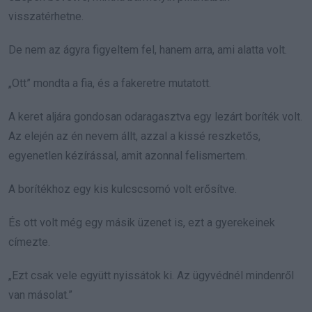
visszatérhetne.
De nem az ágyra figyeltem fel, hanem arra, ami alatta volt.
„Ott” mondta a fia, és a fakeretre mutatott.
A keret aljára gondosan odaragasztva egy lezárt boríték volt.
Az elején az én nevem állt, azzal a kissé reszketős,
egyenetlen kézírással, amit azonnal felismertem.
A borítékhoz egy kis kulcscsomó volt erősítve.
És ott volt még egy másik üzenet is, ezt a gyerekeinek
címezte.
„Ezt csak vele együtt nyissátok ki. Az ügyvédnél mindenről
van másolat.”