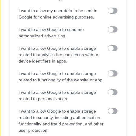
I want to allow my user data to be sent to
Google for online advertising purposes.
I want to allow Google to send me
personalized advertising.
I want to allow Google to enable storage
„Az ügyvéd megerősítette” mondta a fia üres hangon.
related to analytics like cookies on web or
„Hónapokkal ezelőtt átíratta. Jogilag is a magáé.”
device identifiers in apps.
I want to allow Google to enable storage
Egy kis faház a tónál.
related to functionality of the website or app.
Emlékeztem rá. Néha szóba hozta, azokon a ritka napokon,
I want to allow Google to enable storage
amikor kedve volt a múltról beszélni. Azt mondta, az volt az
related to personalization.
egyetlen hely, ahol igazán békében érezte magát.
I want to allow Google to enable storage
related to security, including authentication
És azt nekem adta.
functionality and fraud prevention, and other
user protection.
Nem a gyerekeinek.