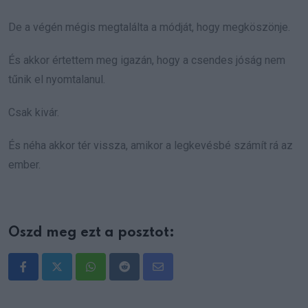
De a végén mégis megtalálta a módját, hogy megköszönje.
És akkor értettem meg igazán, hogy a csendes jóság nem
tűnik el nyomtalanul.
Csak kivár.
És néha akkor tér vissza, amikor a legkevésbé számít rá az
ember.
Oszd meg ezt a posztot:
Whatsapp
Reddit
Share
via