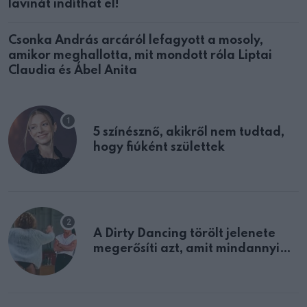
lavinát indíthat el!
Csonka András arcáról lefagyott a mosoly,
amikor meghallotta, mit mondott róla Liptai
Claudia és Ábel Anita
5 színésznő, akikről nem tudtad,
hogy fiúként születtek
A Dirty Dancing törölt jelenete
megerősíti azt, amit mindannyian
sejtettünk