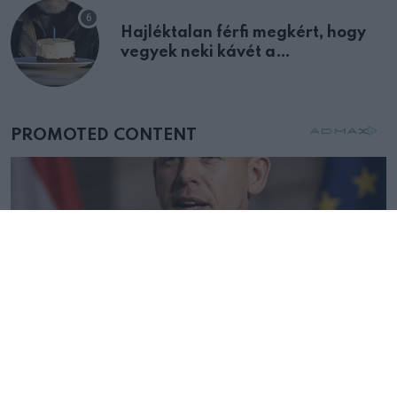
Hajléktalan férfi megkért, hogy
vegyek neki kávét a
születésnapján – órákkal később
mellettem ült az első osztályon