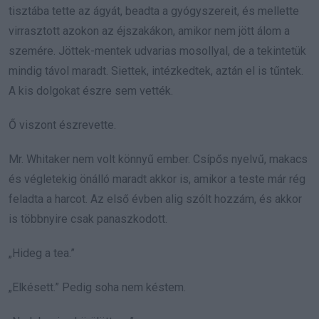
tisztába tette az ágyát, beadta a gyógyszereit, és mellette
virrasztott azokon az éjszakákon, amikor nem jött álom a
szemére. Jöttek-mentek udvarias mosollyal, de a tekintetük
mindig távol maradt. Siettek, intézkedtek, aztán el is tűntek.
A kis dolgokat észre sem vették.
Ő viszont észrevette.
Mr. Whitaker nem volt könnyű ember. Csípős nyelvű, makacs
és végletekig önálló maradt akkor is, amikor a teste már rég
feladta a harcot. Az első évben alig szólt hozzám, és akkor
is többnyire csak panaszkodott.
„Hideg a tea.”
„Elkésett.” Pedig soha nem késtem.