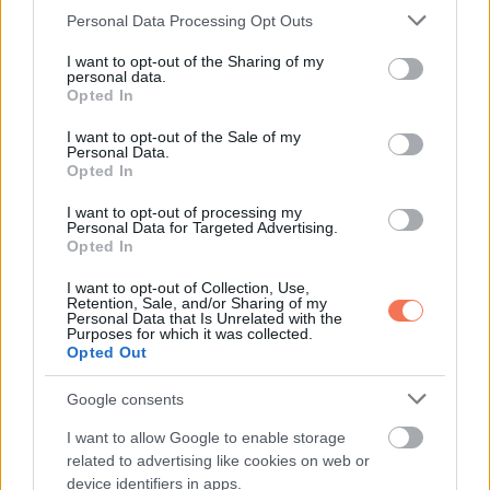
Please note that this website/app uses one or more Google
Personal Data Processing Opt Outs
maradt, amikor az éjszakák túl hosszúvá váltak. Akkor is
services and may gather and store information including but
maradt, amikor más nem maradt volna. A tóparti faház az
not limited to your visit or usage behaviour. You may click to
I want to opt-out of the Sharing of my
personal data.
grant or deny consent to Google and its third-party tags to
öné. Már az ön nevére került. Nem vehetik el.”
Opted In
use your data for below specified purposes in below Google
consent section.
I want to opt-out of the Sale of my
Felnéztem, de nem jött ki hang a torkomon.
Personal Data.
Opted In
I want to opt-out of processing my
Personal Data for Targeted Advertising.
Opted In
I want to opt-out of Collection, Use,
Retention, Sale, and/or Sharing of my
Personal Data that Is Unrelated with the
Purposes for which it was collected.
Opted Out
Google consents
I want to allow Google to enable storage
related to advertising like cookies on web or
device identifiers in apps.