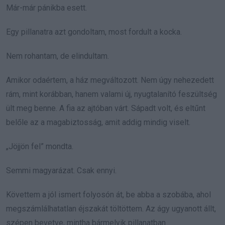
Már-már pánikba esett.
Egy pillanatra azt gondoltam, most fordult a kocka.
Nem rohantam, de elindultam.
Amikor odaértem, a ház megváltozott. Nem úgy nehezedett
rám, mint korábban, hanem valami új, nyugtalanító feszültség
ült meg benne. A fia az ajtóban várt. Sápadt volt, és eltűnt
belőle az a magabiztosság, amit addig mindig viselt.
„Jöjjön fel” mondta.
Semmi magyarázat. Csak ennyi.
Követtem a jól ismert folyosón át, be abba a szobába, ahol
megszámlálhatatlan éjszakát töltöttem. Az ágy ugyanott állt,
szépen bevetve, mintha bármelyik pillanatban