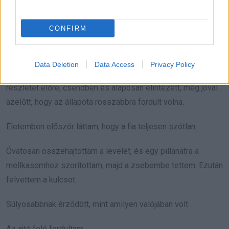
Nem valaki másnak.
CONFIRM
Nekem.
Data Deletion
Data Access
Privacy Policy
Nem tehettek semmit. A papírok rendben voltak. Minden
részletet előre, csendben és alaposan elintézett, még jóval
azelőtt, hogy az állapota rosszabbra fordult volna.
Életemben először láttam, hogy a fia teljesen szótlan.
Óvatosan összehajtottam a levelet, és egy pillanatra a
mellkasomhoz szorítottam, majd a zsebembe tettem. Ezután
felvettem a kulcsot.
Súlyosabbnak érződött, mint amilyen valójában volt.
Az ajtó felé fordultam.