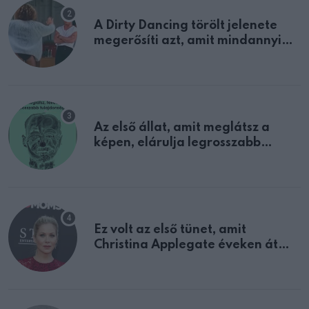
A Dirty Dancing törölt jelenete
megerősíti azt, amit mindannyian
sejtettünk
Az első állat, amit meglátsz a
képen, elárulja legrosszabb
tulajdonságodat
Ez volt az első tünet, amit
Christina Applegate éveken át
félreértett, pedig a szklerózis
multiplex egyértelmű jele volt