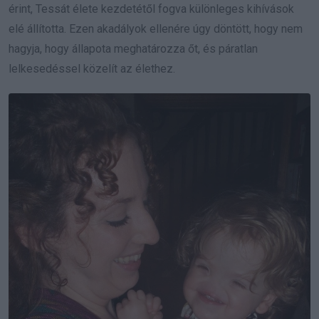
érint, Tessát élete kezdetétől fogva különleges kihívások
elé állította. Ezen akadályok ellenére úgy döntött, hogy nem
hagyja, hogy állapota meghatározza őt, és páratlan
lelkesedéssel közelít az élethez.