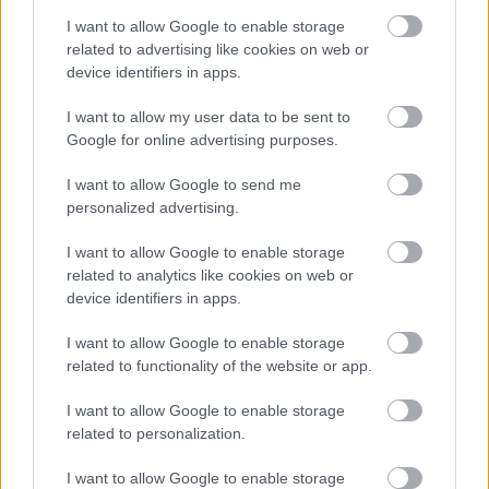
I want to allow Google to enable storage
related to advertising like cookies on web or
device identifiers in apps.
I want to allow my user data to be sent to
Google for online advertising purposes.
I want to allow Google to send me
personalized advertising.
Tessa alkalmazkodott az orr nélküli élethez, a száján
I want to allow Google to enable storage
keresztül lélegzik, és nem rendelkezik a szaglással, amit
related to analytics like cookies on web or
device identifiers in apps.
sokan közülünk gyakran természetesnek vesznek. E
kihívások ellenére Tessa fertőző életöröme és lelkesedése
I want to allow Google to enable storage
erőteljes bizonysága annak, hogy rendíthetetlenül elszánt
related to functionality of the website or app.
arra, hogy a lehető legteljesebben élje az életet.
I want to allow Google to enable storage
related to personalization.
„Tessa bebizonyította, hogy mindenki tévedett. Mindenki
várakozását felülmúlta” – mondta Grainne.
I want to allow Google to enable storage