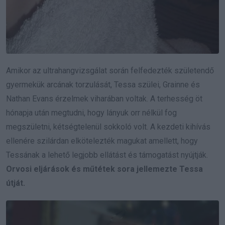
Amikor az ultrahangvizsgálat során felfedezték születendő
gyermekük arcának torzulását, Tessa szülei, Grainne és
Nathan Evans érzelmek viharában voltak. A terhesség öt
hónapja után megtudni, hogy lányuk orr nélkül fog
megszületni, kétségtelenül sokkoló volt. A kezdeti kihívás
ellenére szilárdan elkötelezték magukat amellett, hogy
Tessának a lehető legjobb ellátást és támogatást nyújtják.
Orvosi eljárások és műtétek sora jellemezte Tessa
útját.