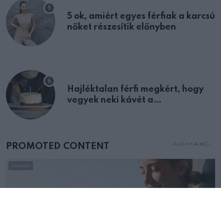
5 ok, amiért egyes férfiak a karcsú
nőket részesítik előnyben
Hajléktalan férfi megkért, hogy
vegyek neki kávét a
születésnapján – órákkal később
mellettem ült az első osztályon