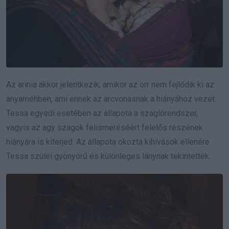
Az arinia akkor jelentkezik, amikor az orr nem fejlődik ki az
anyaméhben, ami ennek az arcvonásnak a hiányához vezet.
Tessa egyedi esetében az állapota a szaglórendszer,
vagyis az agy szagok felismeréséért felelős részének
hiányára is kiterjed. Az állapota okozta kihívások ellenére
Tessa szülei gyönyörű és különleges lánynak tekintették.