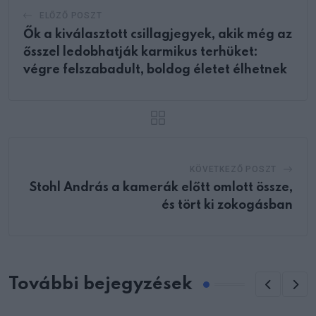
ELŐZŐ POSZT
Ők a kiválasztott csillagjegyek, akik még az
ősszel ledobhatják karmikus terhüket:
végre felszabadult, boldog életet élhetnek
KÖVETKEZŐ POSZT
Stohl András a kamerák előtt omlott össze,
és tört ki zokogásban
További bejegyzések