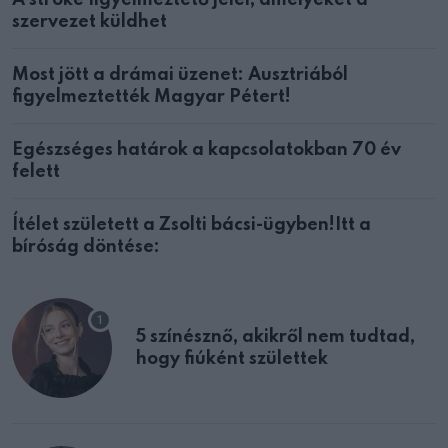
A stroke figyelmeztető jelei, amelyeket a
szervezet küldhet
Most jött a drámai üzenet: Ausztriából
figyelmeztették Magyar Pétert!
Egészséges határok a kapcsolatokban 70 év
felett
Ítélet született a Zsolti bácsi-ügyben!Itt a
bíróság döntése:
5 színésznő, akikről nem tudtad,
hogy fiúként születtek