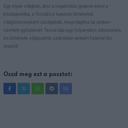
Egy olyan világban, ahol a negativitás gyakran kerül a
középpontba, a Tessához hasonló történetek
világítótoronyként szolgálnak, megvilágítva az emberi
szellem győzelmét. Tessa útja egy folyamatos elbeszélés,
és története világszerte számtalan embert felemel és
inspirál
Oszd meg ezt a posztot:
Whatsapp
Reddit
Share
via
Email