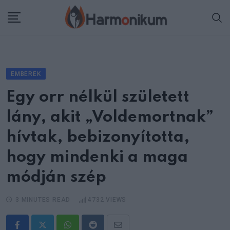
Skip
to
content
EMBEREK
Egy orr nélkül született
lány, akit „Voldemortnak”
hívtak, bebizonyította,
hogy mindenki a maga
módján szép
3 MINUTES READ
4732
VIEWS