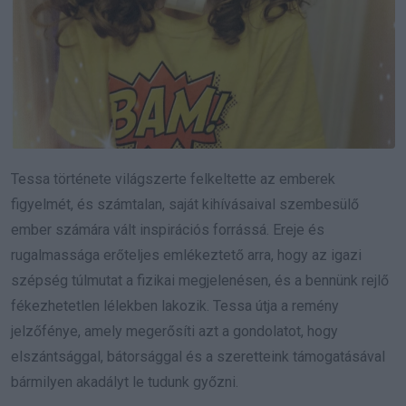
Tessa története világszerte felkeltette az emberek
figyelmét, és számtalan, saját kihívásaival szembesülő
ember számára vált inspirációs forrássá. Ereje és
rugalmassága erőteljes emlékeztető arra, hogy az igazi
szépség túlmutat a fizikai megjelenésen, és a bennünk rejlő
fékezhetetlen lélekben lakozik. Tessa útja a remény
jelzőfénye, amely megerősíti azt a gondolatot, hogy
elszántsággal, bátorsággal és a szeretteink támogatásával
bármilyen akadályt le tudunk győzni.