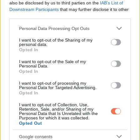
also be disclosed by us to third parties on the
IAB’s List of
megjelenését, és így „normálisabbá” tegyék a profilját. Ehhez
Downstream Participants
that may further disclose it to other
csont- és bőrátültetésre volt szükség, amit általában
third parties.
serdülőkorban javasolnak, amikor az arc növekedése már
Please note that this website/app uses one or more Google
Personal Data Processing Opt Outs
befejeződött.
services and may gather and store information including but
not limited to your visit or usage behaviour. You may click to
I want to opt-out of the Sharing of my
personal data.
Tessa fizikai kihívásokon ment keresztül, de a lelke
grant or deny consent to Google and its third-party tags to
Opted In
use your data for below specified purposes in below Google
továbbra is kitartó.
consent section.
I want to opt-out of the Sale of my
Personal Data.
Opted In
I want to opt-out of processing my
Personal Data for Targeted Advertising.
Opted In
I want to opt-out of Collection, Use,
Retention, Sale, and/or Sharing of my
Personal Data that Is Unrelated with the
Purposes for which it was collected.
Opted Out
Google consents