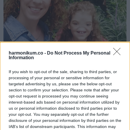
harmonikum.co -
Do Not Process My Personal
Information
If you wish to opt-out of the sale, sharing to third parties, or
processing of your personal or sensitive information for
targeted advertising by us, please use the below opt-out
Két évvel később Tessa szépészeti műtéten esett át,
section to confirm your selection. Please note that after your
amelynek során protéziseket ültettek a bőre alá,
opt-out request is processed you may continue seeing
megteremtve ezzel az alapot a jövőbeni műorra
interest-based ads based on personal information utilized by
us or personal information disclosed to third parties prior to
készítéséhez. A műtétre vonatkozó döntést a szülei nem
your opt-out. You may separately opt-out of the further
vették félvállról. Mégis úgy tekintettek rá, mint egy
disclosure of your personal information by third parties on the
lehetőségre, hogy idővel fokozatosan javítsák Tessa
IAB’s list of downstream participants. This information may