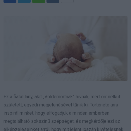
Whatsapp
Reddit
Share
via
Email
Ez a fiatal lány, akit „Voldemortnak” hívnak, mert orr nélkül
született, egyedi megjelenésével tűnik ki. Története arra
inspirál minket, hogy elfogadjuk a minden emberben
megtalálható sokszínű szépséget, és megkérdőjelezi az
elképzeléseinket arról, hogy mit jelent igazán kivételesnek