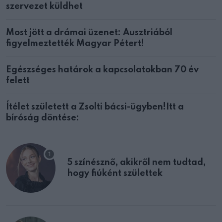
szervezet küldhet
Most jött a drámai üzenet: Ausztriából
figyelmeztették Magyar Pétert!
Egészséges határok a kapcsolatokban 70 év
felett
Ítélet született a Zsolti bácsi-ügyben!Itt a
bíróság döntése:
5 színésznő, akikről nem tudtad,
hogy fiúként születtek