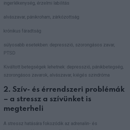
ingerlékenység, érzelmi labilitás
alvászavar, pánikroham, zárkózottság
krónikus fáradtság
súlyosabb esetekben: depresszió, szorongásos zavar,
PTSD
Kiváltott betegségek lehetnek: depresszió, pánikbetegség,
szorongásos zavarok, alvászavar, kiégés szindróma
2. Szív- és érrendszeri problémák
– a stressz a szívünket is
megterheli
A stressz hatására fokozódik az adrenalin- és