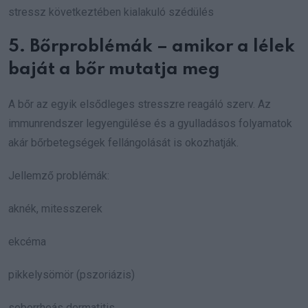
stressz következtében kialakuló szédülés
5. Bőrproblémák – amikor a lélek
baját a bőr mutatja meg
A bőr az egyik elsődleges stresszre reagáló szerv. Az
immunrendszer legyengülése és a gyulladásos folyamatok
akár bőrbetegségek fellángolását is okozhatják.
Jellemző problémák:
aknék, mitesszerek
ekcéma
pikkelysömör (pszoriázis)
seborrheás dermatitis