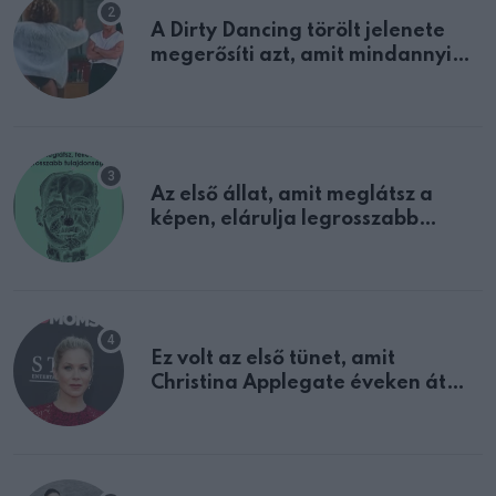
A Dirty Dancing törölt jelenete
megerősíti azt, amit mindannyian
sejtettünk
Az első állat, amit meglátsz a
képen, elárulja legrosszabb
tulajdonságodat
Ez volt az első tünet, amit
Christina Applegate éveken át
félreértett, pedig a szklerózis
multiplex egyértelmű jele volt