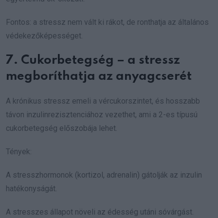
Fontos: a stressz nem vált ki rákot, de ronthatja az általános
védekezőképességet.
7. Cukorbetegség – a stressz
megboríthatja az anyagcserét
A krónikus stressz emeli a vércukorszintet, és hosszabb
távon inzulinrezisztenciához vezethet, ami a 2-es típusú
cukorbetegség előszobája lehet.
Tények:
A stresszhormonok (kortizol, adrenalin) gátolják az inzulin
hatékonyságát.
A stresszes állapot növeli az édesség utáni sóvárgást.