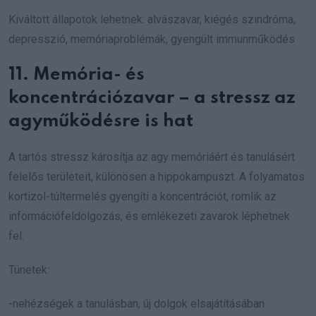
Kiváltott állapotok lehetnek: alvászavar, kiégés szindróma,
depresszió, memóriaproblémák, gyengült immunműködés
11. Memória- és
koncentrációzavar – a stressz az
agyműködésre is hat
A tartós stressz károsítja az agy memóriáért és tanulásért
felelős területeit, különösen a hippokampuszt. A folyamatos
kortizol-túltermelés gyengíti a koncentrációt, romlik az
információfeldolgozás, és emlékezeti zavarok léphetnek
fel.
Tünetek:
-nehézségek a tanulásban, új dolgok elsajátításában