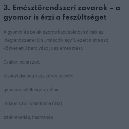
3. Emésztőrendszeri zavarok – a
gyomor is érzi a feszültséget
A gyomor és belek szoros kapcsolatban állnak az
idegrendszerrel (ún. „második agy”), ezért a stressz
közvetlenül befolyásolja az emésztést.
Gyakori panaszok:
étvágytalanság vagy kóros túlevés
gyomorsavtúltengés, reflux
irritábilis bél szindróma (IBS)
székrekedés, hasmenés