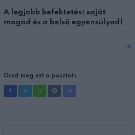
A legjobb befektetés: saját
magad és a belső egyensúlyod!
via
Oszd meg ezt a posztot:
Whatsapp
Reddit
Share
via
Email