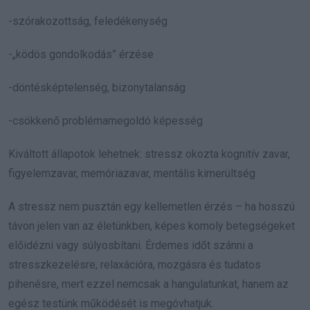
-szórakozottság, feledékenység
-„ködös gondolkodás” érzése
-döntésképtelenség, bizonytalanság
-csökkenő problémamegoldó képesség
Kiváltott állapotok lehetnek: stressz okozta kognitív zavar,
figyelemzavar, memóriazavar, mentális kimerültség
A stressz nem pusztán egy kellemetlen érzés – ha hosszú
távon jelen van az életünkben, képes komoly betegségeket
előidézni vagy súlyosbítani. Érdemes időt szánni a
stresszkezelésre, relaxációra, mozgásra és tudatos
pihenésre, mert ezzel nemcsak a hangulatunkat, hanem az
egész testünk működését is megóvhatjuk.