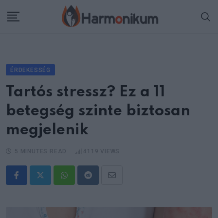
Skip
to
content
ÉRDEKESSÉG
Tartós stressz? Ez a 11
betegség szinte biztosan
megjelenik
5 MINUTES READ
4119
VIEWS
Whatsapp
Reddit
Share
via
Email