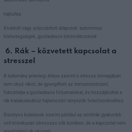
hajhullás
Kiváltott vagy súlyosbított állapotok: autoimmun
bőrbetegségek, gyulladásos bőrelváltozások
6. Rák – közvetett kapcsolat a
stresszel
A tudomány jelenlegi állása szerint a stressz önmagában
nem okoz rákot, de gyengítheti az immunrendszert,
fokozhatja a gyulladásos folyamatokat, és hozzájárulhat a
rák kialakulásához hajlamosító tényezők felerősödéséhez.
Bizonyos kutatások szerint például az emlőrák gyakoribb
volt krónikusan stresszes nők körében, de a kapcsolat nem
egyértelmű ok-okozati.