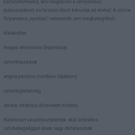
kortizoltermelés, ami megnöveli a vérnyomást,
pulzusszámot, és hosszú távon károsítja az ereket. A szívre
folyamatos „nyomás” nehezedik, ami megbetegítheti.
Kialakulhat:
magas vérnyomás (hipertónia)
szívritmuszavar
angina pectoris (mellkasi fájdalom)
szívelégtelenség
stroke, infarktus (közvetett módon)
Különösen veszélyeztetettek: akik örökletes
szívbetegséggel élnek vagy dohányoznak