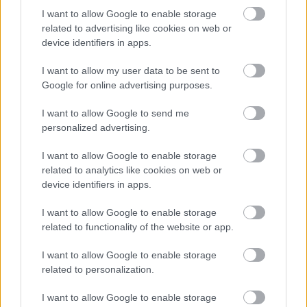
fokozza a gyulladásos reakciókat a szervezetben.
I want to allow Google to enable storage
related to advertising like cookies on web or
device identifiers in apps.
Következmények:
I want to allow my user data to be sent to
gyakori megfázás, vírusos megbetegedések
Google for online advertising purposes.
lassabb sebgyógyulás
I want to allow Google to send me
personalized advertising.
visszatérő fertőzések
I want to allow Google to enable storage
related to analytics like cookies on web or
autoimmun betegségek fellángolása (pl. Hashimoto,
device identifiers in apps.
rheumatoid arthritis, lupus)
I want to allow Google to enable storage
related to functionality of the website or app.
10. Alvászavarok – a stressz
megbontja a természetes
I want to allow Google to enable storage
related to personalization.
pihenési ciklust
I want to allow Google to enable storage