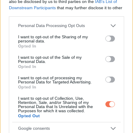
menstruációs zavarok
also be disclosed by us to third parties on the
IAB’s List of
Downstream Participants
that may further disclose it to other
third parties.
PCOS (policisztás ovárium szindróma)
Please note that this website/app uses one or more Google
Personal Data Processing Opt Outs
termékenységi problémák
services and may gather and store information including but
not limited to your visit or usage behaviour. You may click to
I want to opt-out of the Sharing of my
personal data.
grant or deny consent to Google and its third-party tags to
pajzsmirigy-alulműködés súlyosbodása
Opted In
use your data for below specified purposes in below Google
consent section.
I want to opt-out of the Sale of my
alacsony tesztoszteronszint férfiaknál
Personal Data.
Opted In
libidócsökkenés
I want to opt-out of processing my
Personal Data for Targeted Advertising.
9. Immunrendszer gyengülése –
Opted In
gyakori megbetegedések,
I want to opt-out of Collection, Use,
Retention, Sale, and/or Sharing of my
gyulladások
Personal Data that Is Unrelated with the
Purposes for which it was collected.
Opted Out
A tartós stressz elnyomja az immunrendszer működését,
Google consents
csökkenti a fertőzések elleni védekezőképességet, és