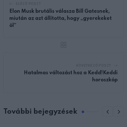
ELŐZŐ POSZT
Elon Musk brutális válasza Bill Gatesnek,
miután az azt állította, hogy „gyerekeket
öl”
KÖVETKEZŐ POSZT
Hatalmas változást hoz a Kedd!Keddi
horoszkóp
További bejegyzések