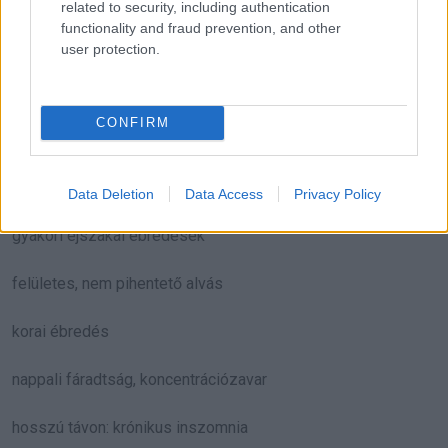
A stressz egyik leggyakoribb és legkorábban jelentkező
related to security, including authentication
functionality and fraud prevention, and other
tünete az alvás minőségének romlása. A megemelkedett
user protection.
kortizolszint és a fokozott idegrendszeri aktivitás
meggátolja az ellazulást, és felborítja a cirkadián ritmust.
CONFIRM
Következmények:
nehéz elalvás
Data Deletion
Data Access
Privacy Policy
gyakori éjszakai ébredések
felületes, nem pihentető alvás
korai ébredés
nappali fáradtság, koncentrációzavar
hosszú távon: krónikus inszomnia