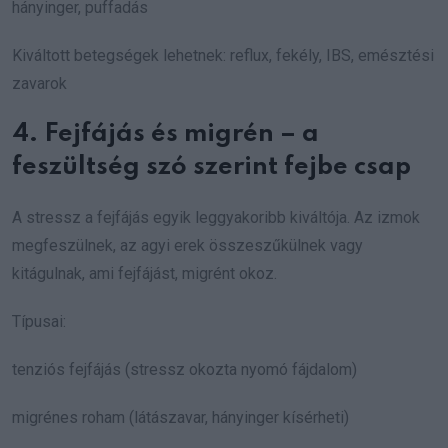
hányinger, puffadás
Kiváltott betegségek lehetnek: reflux, fekély, IBS, emésztési
zavarok
4. Fejfájás és migrén – a
feszültség szó szerint fejbe csap
A stressz a fejfájás egyik leggyakoribb kiváltója. Az izmok
megfeszülnek, az agyi erek összeszűkülnek vagy
kitágulnak, ami fejfájást, migrént okoz.
Típusai:
tenziós fejfájás (stressz okozta nyomó fájdalom)
migrénes roham (látászavar, hányinger kísérheti)