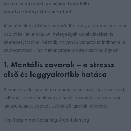
kezelni a stresszt, az súlyos testi-lelki
következményekhez vezethet.
A kutatások évről évre megerősítik, hogy a stressz nemcsak
pszichés, hanem fizikai betegségek kialakulásában is
szerepet játszhat. Nézzük, milyen folyamatokat indíthat el a
szervezetben – és milyen problémákra érdemes figyelni.
1. Mentális zavarok – a stressz
első és leggyakoribb hatása
A krónikus stressz és szorongás kimeríti az idegrendszert,
felborítja a hormonális egyensúlyt, és növeli a depresszió
kialakulásának esélyét. Jellemző tünetek lehetnek:
fásultság, motiválatlanság, érdektelenség