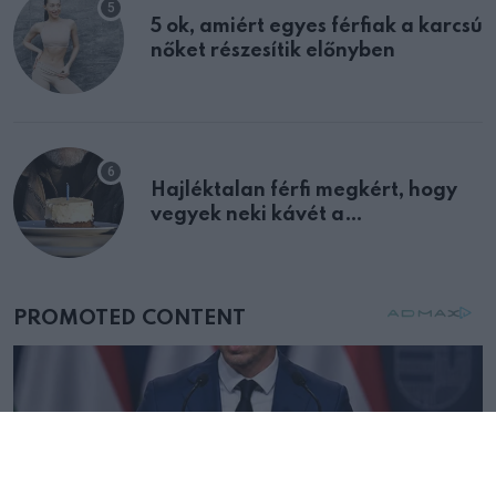
5 ok, amiért egyes férfiak a karcsú
nőket részesítik előnyben
Hajléktalan férfi megkért, hogy
vegyek neki kávét a
születésnapján – órákkal később
mellettem ült az első osztályon