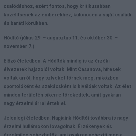
csalódáshoz, ezért fontos, hogy kritikusabban
közelítsenek az emberekhez, különösen a saját családi
és baráti körükben.
Hódító (július 29. – augusztus 11. és október 30. –
november 7.)
Előző életedben: A Hódítók mindig is az érzéki
élvezetek hajszolói voltak. Mint Casanova, híresek
voltak arról, hogy szíveket törnek meg, miközben
sportolóként és szakácsként is kiválóak voltak. Az élet
minden területén sikerre törekedtek, amit gyakran
nagy érzelmi árral értek el.
Jelenlegi életedben: Napjaink Hódítói továbbra is nagy
érzelmi hullámokon lovagolnak. Érzékenyek és
érzelmileg sebezhetők, ami gyakran nehezíti meg a