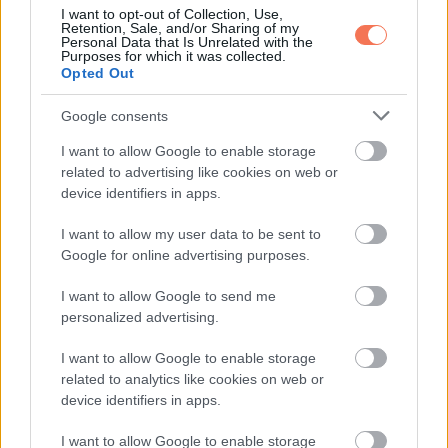
I want to opt-out of Collection, Use,
Előző életedben: A Bölcs személyiségek mindig is
Retention, Sale, and/or Sharing of my
Personal Data that Is Unrelated with the
tiszteletet és szeretetet élveztek bölcsességük és
Purposes for which it was collected.
tudásuk által. Csendes hozzáállásukkal és
Opted Out
alázatosságukkal mások javát szolgálták, kerülve a
Google consents
nyilvános elismerést.
I want to allow Google to enable storage
related to advertising like cookies on web or
Jelenlegi életedben: A modern Bölcs személyek
device identifiers in apps.
továbbra is érzékenyek és nehezen megközelíthetők.
Védekezésük a negatív hatások ellen olykor
I want to allow my user data to be sent to
Google for online advertising purposes.
elszigetelheti őket, így fontos, hogy nyitottabbá
váljanak és megtanuljanak másokkal együttműködni.
I want to allow Google to send me
personalized advertising.
Ezek a karakteranalízisek rávilágítanak arra, hogy a
I want to allow Google to enable storage
múltbeli életeink milyen mélyen befolyásolhatják
related to analytics like cookies on web or
jelenlegi viselkedésünket és érzéseinket, miközben
device identifiers in apps.
útmutatást nyújtanak ahhoz, hogy hogyan élhetjük túl a
I want to allow Google to enable storage