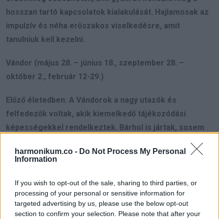
hosszan tartó kapcsolatok kialakulását. Hajlamosak az
impulzív és néha erőszakos viselkedésre, amit
tanulniuk kell kezelni.
Vándor (május 28. – június 18., szeptember 28. –
október 2., február 12-29.)
Előző életedben: A Vándorok a nagy utazók és
felfedezők voltak, akik kiemelkedő tájékozódási
képességekkel rendelkeztek. Bárhol is jártak, sosem
érkeztek időben, hiszen hajlamosak voltak eltévedni az
harmonikum.co -
Do Not Process My Personal
érdekes beszélgetések és történetek miatt.
Information
Jelenlegi életedben: A modern Vándoroknak meg kell
If you wish to opt-out of the sale, sharing to third parties, or
tanulniuk, hogyan kezeljék az időt és az elterelődő
processing of your personal or sensitive information for
targeted advertising by us, please use the below opt-out
figyelmet. Fontos, hogy megtanuljanak időben elindulni
section to confirm your selection. Please note that after your