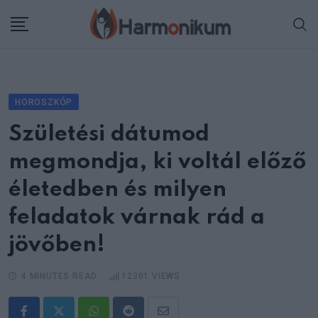
Skip
to
content
HOROSZKÓP
Születési dátumod
megmondja, ki voltál előző
életedben és milyen
feladatok várnak rád a
jövőben!
4 MINUTES READ
12301
VIEWS