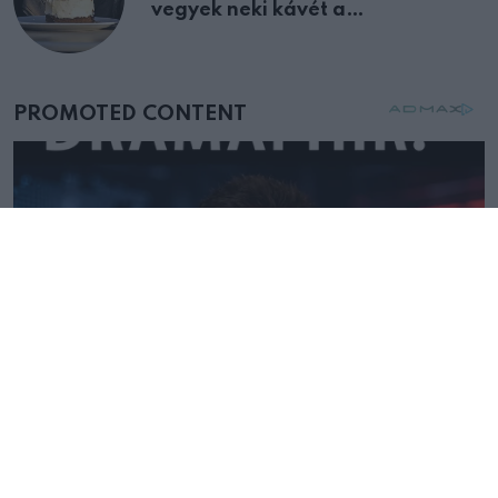
vegyek neki kávét a
születésnapján – órákkal később
mellettem ült az első osztályon