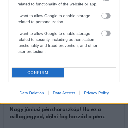
jelen kihívásait, tanulva a múltbéli tapasztalatainkból.
related to functionality of the website or app.
via
I want to allow Google to enable storage
related to personalization.
I want to allow Google to enable storage
related to security, including authentication
Oszd meg ezt a posztot:
functionality and fraud prevention, and other
user protection.
Whatsapp
Reddit
Share
via
CONFIRM
Email
Data Deletion
Data Access
Privacy Policy
ELŐZŐ POSZT
Nagy júniusi pénzhoroszkóp! Ha ez a
csillagjegyed, dőlni fog hozzád a pénz