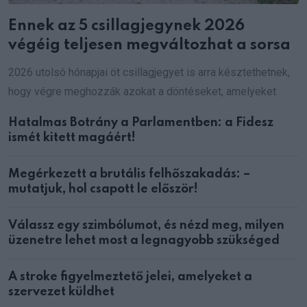
Ennek az 5 csillagjegynek 2026
végéig teljesen megváltozhat a sorsa
2026 utolsó hónapjai öt csillagjegyet is arra késztethetnek,
hogy végre meghozzák azokat a döntéseket, amelyeket
Hatalmas Botrány a Parlamentben: a Fidesz
ismét kitett magáért!
Megérkezett a brutális felhőszakadás: –
mutatjuk, hol csapott le először!
Válassz egy szimbólumot, és nézd meg, milyen
üzenetre lehet most a legnagyobb szükséged
A stroke figyelmeztető jelei, amelyeket a
szervezet küldhet