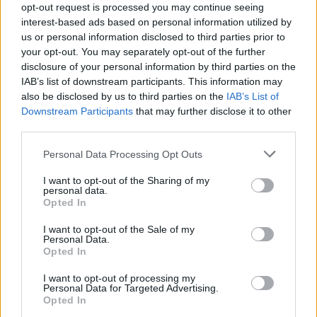
és a célt szem előtt tartani, elkerülve a késéseket és a
opt-out request is processed you may continue seeing
zavarokat.
interest-based ads based on personal information utilized by
us or personal information disclosed to third parties prior to
your opt-out. You may separately opt-out of the further
Gyógyító (január 22-31., június 19-28., szeptember 8-22.)
disclosure of your personal information by third parties on the
IAB’s list of downstream participants. This information may
Előző életedben: A Gyógyítók mindig is tisztában voltak
also be disclosed by us to third parties on the
IAB’s List of
a természet gyógyító erejével. Boszorkánynak
Downstream Participants
that may further disclose it to other
third parties.
tartották őket, mivel éjszaka gyógyfüveket gyűjtöttek,
és ismerték a betegségek gyökereit.
Please note that this website/app uses one or more Google
Personal Data Processing Opt Outs
services and may gather and store information including but
not limited to your visit or usage behaviour. You may click to
I want to opt-out of the Sharing of my
Jelenlegi életedben: A modern Gyógyítók továbbra is
personal data.
grant or deny consent to Google and its third-party tags to
nagy tekintélyre törekednek, ami távol tarthatja őket a
Opted In
use your data for below specified purposes in below Google
közeli kapcsolatoktól. Fontos, hogy ne zárkózzanak el,
consent section.
I want to opt-out of the Sale of my
Personal Data.
és megosszák tudásukat másokkal, miközben őrzik
Opted In
személyes kapcsolataikat.
I want to opt-out of processing my
Personal Data for Targeted Advertising.
Bölcs (január 8-21., február 1-11., november 19-26.)
Opted In