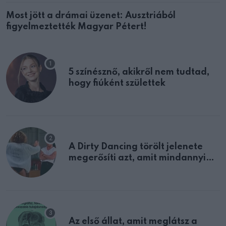
Most jött a drámai üzenet: Ausztriából
figyelmeztették Magyar Pétert!
5 színésznő, akikről nem tudtad,
hogy fiúként születtek
A Dirty Dancing törölt jelenete
megerősíti azt, amit mindannyian
sejtettünk
Az első állat, amit meglátsz a