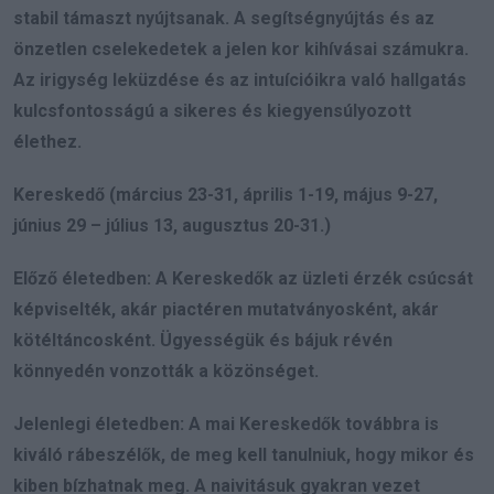
stabil támaszt nyújtsanak. A segítségnyújtás és az
önzetlen cselekedetek a jelen kor kihívásai számukra.
Az irigység leküzdése és az intuícióikra való hallgatás
kulcsfontosságú a sikeres és kiegyensúlyozott
élethez.
Kereskedő (március 23-31, április 1-19, május 9-27,
június 29 – július 13, augusztus 20-31.)
Előző életedben: A Kereskedők az üzleti érzék csúcsát
képviselték, akár piactéren mutatványosként, akár
kötéltáncosként. Ügyességük és bájuk révén
könnyedén vonzották a közönséget.
Jelenlegi életedben: A mai Kereskedők továbbra is
kiváló rábeszélők, de meg kell tanulniuk, hogy mikor és
kiben bízhatnak meg. A naivitásuk gyakran vezet