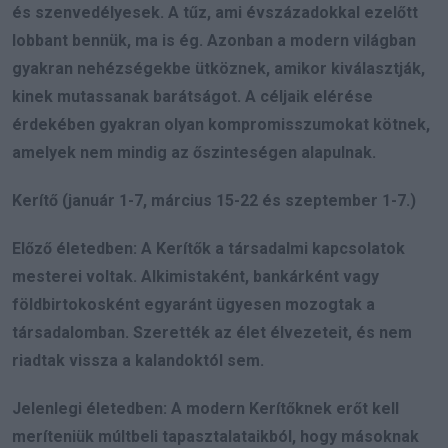
és szenvedélyesek. A tűz, ami évszázadokkal ezelőtt
lobbant bennük, ma is ég. Azonban a modern világban
gyakran nehézségekbe ütköznek, amikor kiválasztják,
kinek mutassanak barátságot. A céljaik elérése
érdekében gyakran olyan kompromisszumokat kötnek,
amelyek nem mindig az őszinteségen alapulnak.
Kerítő (január 1-7, március 15-22 és szeptember 1-7.)
Előző életedben: A Kerítők a társadalmi kapcsolatok
mesterei voltak. Alkimistaként, bankárként vagy
földbirtokosként egyaránt ügyesen mozogtak a
társadalomban. Szerették az élet élvezeteit, és nem
riadtak vissza a kalandoktól sem.
Jelenlegi életedben: A modern Kerítőknek erőt kell
meríteniük múltbeli tapasztalataikból, hogy másoknak