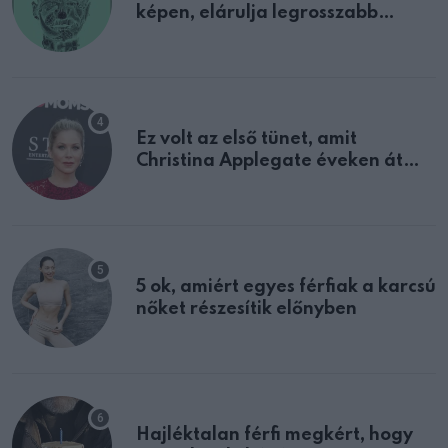
képen, elárulja legrosszabb
tulajdonságodat
Ez volt az első tünet, amit
Christina Applegate éveken át
félreértett, pedig a szklerózis
multiplex egyértelmű jele volt
5 ok, amiért egyes férfiak a karcsú
nőket részesítik előnyben
Hajléktalan férfi megkért, hogy