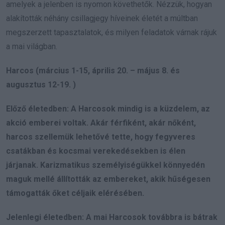
amelyek a jelenben is nyomon követhetők. Nézzük, hogyan
alakították néhány csillagjegy híveinek életét a múltban
megszerzett tapasztalatok, és milyen feladatok várnak rájuk
a mai világban.
Harcos (március 1-15, április 20. – május 8. és
augusztus 12-19. )
Előző életedben: A Harcosok mindig is a küzdelem, az
akció emberei voltak. Akár férfiként, akár nőként,
harcos szellemük lehetővé tette, hogy fegyveres
csatákban és kocsmai verekedésekben is élen
járjanak. Karizmatikus személyiségükkel könnyedén
maguk mellé állították az embereket, akik hűségesen
támogatták őket céljaik elérésében.
Jelenlegi életedben: A mai Harcosok továbbra is bátrak