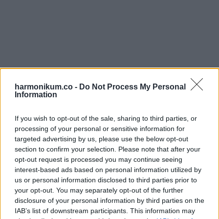
Sokakat megérintett Austin helyzete, és szerencsére
aggodalmuk nem tartott sokáig. Austin azóta több
harmonikum.co -
Do Not Process My Personal
Information
állásajánlatot is kapott. Emellett a család barátai létrehoztak
egy
GoFundMe oldalt
, hogy a segíteni vágyók adományokat
If you wish to opt-out of the sale, sharing to third parties, or
adományozhassanak a családnak.
processing of your personal or sensitive information for
targeted advertising by us, please use the below opt-out
section to confirm your selection. Please note that after your
opt-out request is processed you may continue seeing
interest-based ads based on personal information utilized by
us or personal information disclosed to third parties prior to
your opt-out. You may separately opt-out of the further
disclosure of your personal information by third parties on the
IAB’s list of downstream participants. This information may