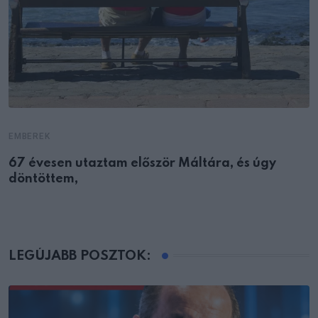
EMBEREK
67 évesen utaztam először Máltára, és úgy
döntöttem,
LEGÚJABB POSZTOK: