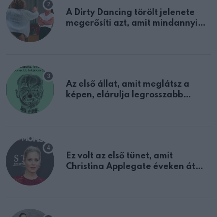
A Dirty Dancing törölt jelenete
megerősíti azt, amit mindannyian
sejtettünk
Az első állat, amit meglátsz a
képen, elárulja legrosszabb
tulajdonságodat
Ez volt az első tünet, amit
Christina Applegate éveken át
félreértett, pedig a szklerózis
multiplex egyértelmű jele volt