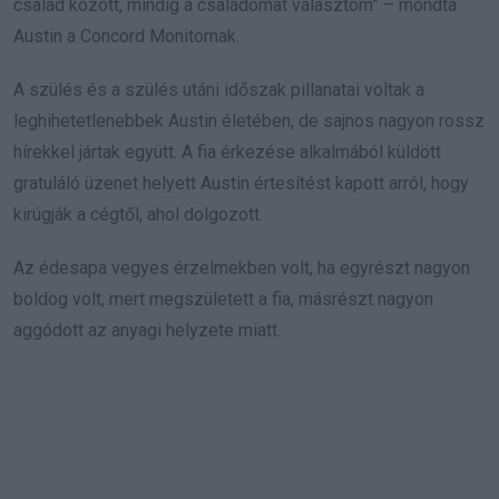
család között, mindig a családomat választom” – mondta
Austin a Concord Monitornak.
A szülés és a szülés utáni időszak pillanatai voltak a
leghihetetlenebbek Austin életében, de sajnos nagyon rossz
hírekkel jártak együtt. A fia érkezése alkalmából küldött
gratuláló üzenet helyett Austin értesítést kapott arról, hogy
kirúgják a cégtől, ahol dolgozott.
Az édesapa vegyes érzelmekben volt, ha egyrészt nagyon
boldog volt, mert megszületett a fia, másrészt nagyon
aggódott az anyagi helyzete miatt.