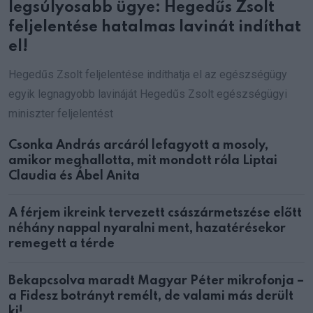
legsúlyosabb ügye: Hegedűs Zsolt
feljelentése hatalmas lavinát indíthat
el!
Hegedűs Zsolt feljelentése indíthatja el az egészségügy
egyik legnagyobb lavináját Hegedűs Zsolt egészségügyi
miniszter feljelentést
Csonka András arcáról lefagyott a mosoly,
amikor meghallotta, mit mondott róla Liptai
Claudia és Ábel Anita
A férjem ikreink tervezett császármetszése előtt
néhány nappal nyaralni ment, hazatérésekor
remegett a térde
Bekapcsolva maradt Magyar Péter mikrofonja –
a Fidesz botrányt remélt, de valami más derült
ki!