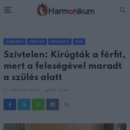
Skip
to
content
EMBEREK
FÉRFIAK
MEGHATÓ
NŐK
Szívtelen: Kirúgták a férfit,
mert a feleségével maradt
a szülés alatt
2 MINUTES READ
681
VIEWS
Whatsapp
Reddit
Share
via
Email