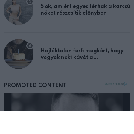
5 ok, amiért egyes férfiak a karcsú
nőket részesítik előnyben
Hajléktalan férfi megkért, hogy
vegyek neki kávét a
születésnapján – órákkal később
mellettem ült az első osztályon