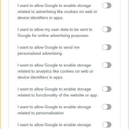
I want to allow Google to enable storage
related to advertising like cookies on web or
Oszd meg ezt a posztot:
device identifiers in apps.
I want to allow my user data to be sent to
Whatsapp
Reddit
Share
Google for online advertising purposes.
via
Email
I want to allow Google to send me
personalized advertising.
I want to allow Google to enable storage
related to analytics like cookies on web or
ELŐZŐ POSZT
device identifiers in apps.
A 24 éves nőnél 3. stádiumú rákot
diagnosztizáltak, miután figyelmen kívül
I want to allow Google to enable storage
hagyta a folyamatos böfögést
related to functionality of the website or app.
I want to allow Google to enable storage
related to personalization.
I want to allow Google to enable storage