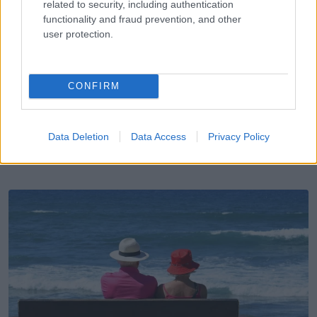
related to security, including authentication
KÖVETKEZŐ POSZT
functionality and fraud prevention, and other
A szülők magára hagyták a Down-
user protection.
szindrómás babát születésekor – évekkel
később híres színész lett belőle
CONFIRM
Data Deletion
Data Access
Privacy Policy
További bejegyzések