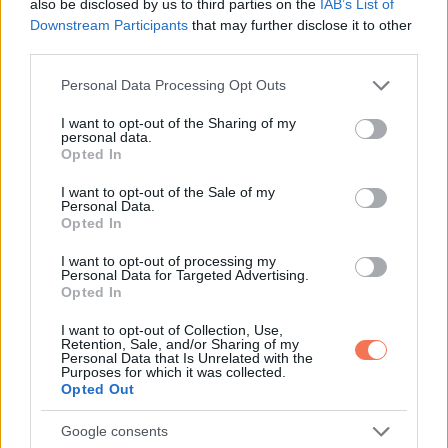
also be disclosed by us to third parties on the
IAB’s List of
Downstream Participants
that may further disclose it to other
third parties.
Please note that this website/app uses one or more Google
Personal Data Processing Opt Outs
services and may gather and store information including but
not limited to your visit or usage behaviour. You may click to
I want to opt-out of the Sharing of my
A munkahelye elvesztésével járó szerencsétlenség ellenére
personal data.
grant or deny consent to Google and its third-party tags to
Opted In
Austin most már fényes jövőt lát maga előtt férjként és
use your data for below specified purposes in below Google
consent section.
apaként. Senkinek sem kellene választania a munkája és a
I want to opt-out of the Sale of my
Personal Data.
családja között, de Austin minden bizonnyal helyesen
Opted In
döntött.
I want to opt-out of processing my
Personal Data for Targeted Advertising.
Opted In
via
I want to opt-out of Collection, Use,
Retention, Sale, and/or Sharing of my
Personal Data that Is Unrelated with the
Purposes for which it was collected.
Opted Out
Google consents