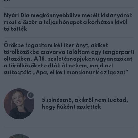
Nyári Dia megkönnyebbülve mesélt kislányáról:
most először a teljes hónapot a kórházon kívül
töltötték
Örökbe fogadtam két ikerlányt, akiket
törölközőkbe csavarva találtam egy tengerparti
öltözőben. A 18. születésnapjukon ugyanazokat
a törölközőket adták át nekem, majd azt
suttogták: „Apa, el kell mondanunk az igazat”
5 színésznő, akikről nem tudtad,
hogy fiúként születtek