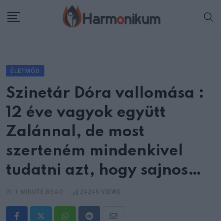
Skip
to
content
ÉLETMÓD
Szinetár Dóra vallomása :
12 éve vagyok együtt
Zalánnal, de most
szerteném mindenkivel
tudatni azt, hogy sajnos…
1 MINUTE READ
24245
VIEWS