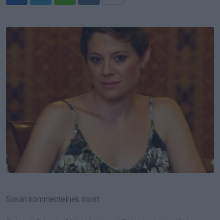
Whatsapp
Reddit
Share
via
Email
Sokan kommentelnek most.