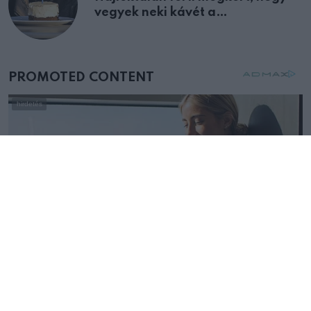
vegyek neki kávét a
születésnapján – órákkal később
mellettem ült az első osztályon