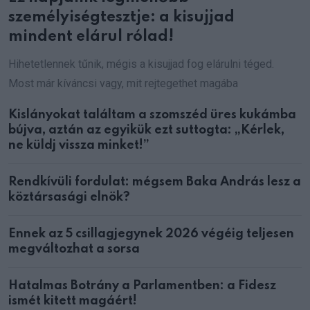
személyiségtesztje: a kisujjad
mindent elárul rólad!
Hihetetlennek tűnik, mégis a kisujjad fog elárulni téged.
Most már kíváncsi vagy, mit rejtegethet magába
Kislányokat találtam a szomszéd üres kukámba
bújva, aztán az egyikük ezt suttogta: „Kérlek,
ne küldj vissza minket!”
Rendkívüli fordulat: mégsem Baka András lesz a
köztársasági elnök?
Ennek az 5 csillagjegynek 2026 végéig teljesen
megváltozhat a sorsa
Hatalmas Botrány a Parlamentben: a Fidesz
ismét kitett magáért!