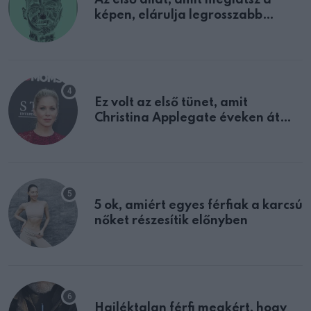
képen, elárulja legrosszabb
tulajdonságodat
Ez volt az első tünet, amit
Christina Applegate éveken át
félreértett, pedig a szklerózis
multiplex egyértelmű jele volt
5 ok, amiért egyes férfiak a karcsú
nőket részesítik előnyben
Hajléktalan férfi megkért, hogy