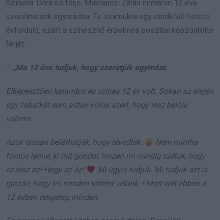
Szinetár Dóra és férje, Makranczi Zalán immáron 12 éve
szerelmesek egymásba. Ez számukra egy rendkívül fontos
évforduló, ezért a színésznő érzelmes poszttal köszöntötte
férjét:
–
„Ma 12 éve tudjuk, hogy szeretjük egymást.
Elképesztően kalandos és színes 12 év volt. Sokan az elején
egy fabatkát sem adtak volna azért, hogy lesz belőle
valami.
Azok lassan beláthatják, hogy tévedtek.
Nem mintha
fontos lenne, ki mit gondol, hiszen mi mindig tudtuk, hogy
ez lesz az! Hogy ez Az!
Mi úgyis tudjuk. Mi tudjuk azt is
igazán, hogy mi minden történt velünk. ! Mert volt ebben a
12 évben rengeteg minden.