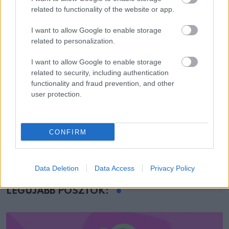
related to functionality of the website or app.
I want to allow Google to enable storage
related to personalization.
I want to allow Google to enable storage
related to security, including authentication
functionality and fraud prevention, and other
user protection.
ÉLETMÓD
Ez napjaink legmenőbb személyiségtesztje: a
CONFIRM
kisujjad mindent elárul
Data Deletion
Data Access
Privacy Policy
LEGÚJABB POSZTOK: