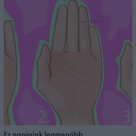
Ez napjaink legmenőbb