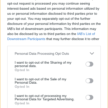
opt-out request is processed you may continue seeing
interest-based ads based on personal information utilized by
us or personal information disclosed to third parties prior to
your opt-out. You may separately opt-out of the further
disclosure of your personal information by third parties on the
Oszd meg ezt a posztot:
IAB’s list of downstream participants. This information may
also be disclosed by us to third parties on the
IAB’s List of
Downstream Participants
that may further disclose it to other
Whatsapp
Reddit
Share
third parties.
via
Please note that this website/app uses one or more Google
Personal Data Processing Opt Outs
Email
services and may gather and store information including but
not limited to your visit or usage behaviour. You may click to
I want to opt-out of the Sharing of my
personal data.
grant or deny consent to Google and its third-party tags to
Opted In
use your data for below specified purposes in below Google
ELŐZŐ POSZT
consent section.
I want to opt-out of the Sale of my
A mackó a málnásban zabál, a nyuszi a
Personal Data.
Opted In
folyó másik partján
I want to opt-out of processing my
Personal Data for Targeted Advertising.
Opted In