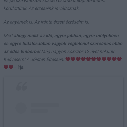
És persze változott közben csomó dolog. Bennünk,
körülöttünk. Az érzéseink is változnak.
Az enyémek is. Az iránta érzett érzéseim is.
Mert
ahogy múlik az idő, egyre jobban, egyre mélyebben
és egyre tudatosabban vagyok végtelenül szerelmes ebbe
az édes Emberbe!
Még nagyon sokszor 12 évet nekünk
Kedvesem! A Jóisten Éltessen!
– írja.