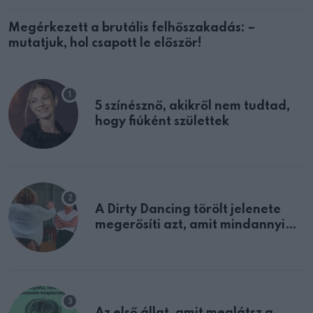
Megérkezett a brutális felhőszakadás: –
mutatjuk, hol csapott le először!
5 színésznő, akikről nem tudtad,
hogy fiúként születtek
A Dirty Dancing törölt jelenete
megerősíti azt, amit mindannyian
sejtettünk
Az első állat, amit meglátsz a