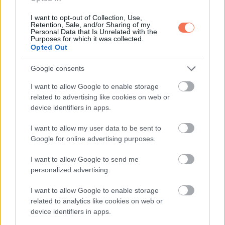
állsz hozzájuk.
Hét év szerencse vár, ha kedvelés és a
I want to opt-out of Collection, Use,
„sok szerencsét” beírása után gördítesz lejjebb!
Retention, Sale, and/or Sharing of my
Personal Data that Is Unrelated with the
Purposes for which it was collected.
Opted Out
Nyilas (November 22. – December 21.)
A
TeliHold
most
különösen inspiráló hatással lesz rád, és segít új célokat
Google consents
kitűzni. Most minden energiád megvan ahhoz, hogy a
I want to allow Google to enable storage
terveidet valóra váltsd. A karrieredben új lehetőségek
related to advertising like cookies on web or
nyílnak, és megvalósíthatod régóta dédelgetett álmaidat.
device identifiers in apps.
Pénzügyeid terén is pozitív változások várnak, különösen,
I want to allow my user data to be sent to
ha nyitott vagy új lehetőségekre. Az egészségedre is
Google for online advertising purposes.
figyelned kell, különösen a pihenésre és az egyensúly
I want to allow Google to send me
fenntartására. Szerelmi életedben most fontos
personalized advertising.
beszélgetésekre és mélyebb kapcsolódásokra
számíthatsz. Barátaiddal és családoddal is javulhat a
I want to allow Google to enable storage
related to analytics like cookies on web or
kapcsolatod, és több támogatást kapsz tőlük. Az intuíciód
device identifiers in apps.
most különösen erős, és segít a helyes döntések