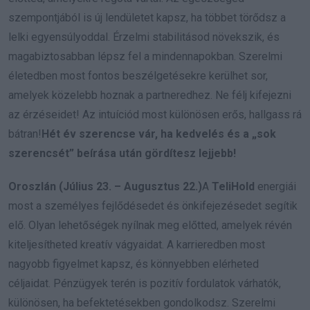
szempontjából is új lendületet kapsz, ha többet törődsz a
lelki egyensúlyoddal. Érzelmi stabilitásod növekszik, és
magabiztosabban lépsz fel a mindennapokban. Szerelmi
életedben most fontos beszélgetésekre kerülhet sor,
amelyek közelebb hoznak a partneredhez. Ne félj kifejezni
az érzéseidet! Az intuíciód most különösen erős, hallgass rá
bátran!
Hét év szerencse vár, ha kedvelés és a „sok
szerencsét” beírása után gördítesz lejjebb!
Oroszlán (Július 23. – Augusztus 22.)
A
TeliHold
energiái
most a személyes fejlődésedet és önkifejezésedet segítik
elő. Olyan lehetőségek nyílnak meg előtted, amelyek révén
kiteljesítheted kreatív vágyaidat. A karrieredben most
nagyobb figyelmet kapsz, és könnyebben elérheted
céljaidat. Pénzügyek terén is pozitív fordulatok várhatók,
különösen, ha befektetésekben gondolkodsz. Szerelmi