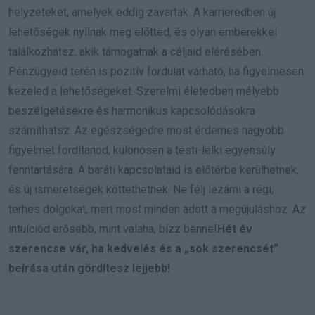
helyzeteket, amelyek eddig zavartak. A karrieredben új
lehetőségek nyílnak meg előtted, és olyan emberekkel
találkozhatsz, akik támogatnak a céljaid elérésében.
Pénzügyeid terén is pozitív fordulat várható, ha figyelmesen
kezeled a lehetőségeket. Szerelmi életedben mélyebb
beszélgetésekre és harmonikus kapcsolódásokra
számíthatsz. Az egészségedre most érdemes nagyobb
figyelmet fordítanod, különösen a testi-lelki egyensúly
fenntartására. A baráti kapcsolataid is előtérbe kerülhetnek,
és új ismeretségek köttethetnek. Ne félj lezárni a régi,
terhes dolgokat, mert most minden adott a megújuláshoz. Az
intuíciód erősebb, mint valaha, bízz benne!
Hét év
szerencse vár, ha kedvelés és a „sok szerencsét”
beírása után gördítesz lejjebb!