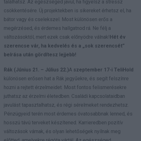
találhatsz. Az egészséged javul, ha figyelsz a stressz
csökkentésére. Új projektekben is sikereket érhetsz el, ha
bátor vagy és cselekszel. Most különösen erős a
megérzésed, és érdemes hallgatnod rá. Ne félj a
változásoktól, mert ezek csak előnyödre válnak!
Hét év
szerencse vár, ha kedvelés és a „sok szerencsét”
beírása után gördítesz lejjebb!
Rák (Június 21. – Július 22.)
A
szeptember 17-i TeliHold
különösen erősen hat a Rák jegyűekre, és segít felszínre
hozni a rejtett érzelmeidet. Most fontos felismerésekre
juthatsz az érzelmi életedben. Családi kapcsolataidban
javulást tapasztalhatsz, és régi sérelmeket rendezhetsz.
Pénzügyeid terén most érdemes óvatosabbnak lenned, és
hosszú távú terveket készítened. Karrieredben pozitív
változások várnak, és olyan lehetőségek nyílnak meg
előtted, amelyekre régóta vártál. Az egészséged