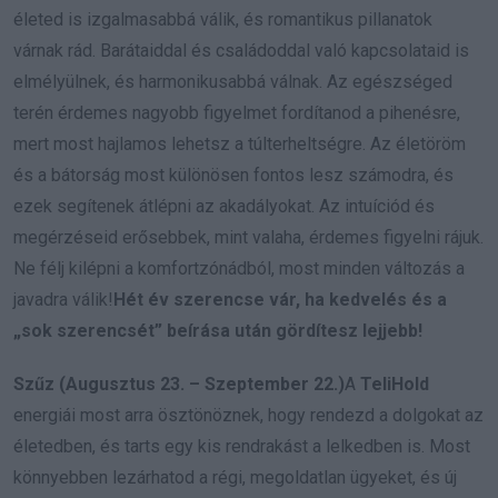
életed is izgalmasabbá válik, és romantikus pillanatok
várnak rád. Barátaiddal és családoddal való kapcsolataid is
elmélyülnek, és harmonikusabbá válnak. Az egészséged
terén érdemes nagyobb figyelmet fordítanod a pihenésre,
mert most hajlamos lehetsz a túlterheltségre. Az életöröm
és a bátorság most különösen fontos lesz számodra, és
ezek segítenek átlépni az akadályokat. Az intuíciód és
megérzéseid erősebbek, mint valaha, érdemes figyelni rájuk.
Ne félj kilépni a komfortzónádból, most minden változás a
javadra válik!
Hét év szerencse vár, ha kedvelés és a
„sok szerencsét” beírása után gördítesz lejjebb!
Szűz (Augusztus 23. – Szeptember 22.)
A
TeliHold
energiái most arra ösztönöznek, hogy rendezd a dolgokat az
életedben, és tarts egy kis rendrakást a lelkedben is. Most
könnyebben lezárhatod a régi, megoldatlan ügyeket, és új