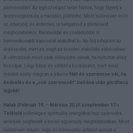
partnereddel. Az egészséged terén fontos, hogy figyelj a
testmozgásra és a mentális jólétedre. Most különösen erős
az intuíciód, és érdemes rá hallgatnod a döntéseid
meghozatalakor. Barátaiddal és családoddal is
harmonikusabb kapcsolat alakulhat ki. Ne félj kifejezni az
érzéseidet, mert ez segít az érzelmi stabilitás elérésében.
A változások most csak előnyödre válnak, ha nyitottan állsz
hozzájuk. Légy bátor és vállald a kockázatot, mert most
minden esély megvan a sikerre!
Hét év szerencse vár, ha
kedvelés és a „sok szerencsét” beírása után gördítesz
lejjebb!
Halak (Február 19. – Március 20.)
A
szeptember 17-i
TeliHold
különleges spirituális energiákat hoz számodra,
amelyek segítenek a belső egyensúly megtalálásában. Most
különösen intuitív vagy, és könnyedén átlátod azokat a