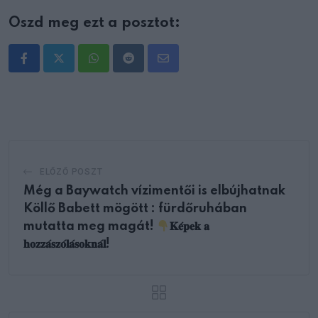
Oszd meg ezt a posztot:
Whatsapp
Reddit
Share
via
Email
ELŐZŐ POSZT
Még a Baywatch vízimentői is elbújhatnak
Köllő Babett mögött : fürdőruhában
mutatta meg magát!
𝐊𝐞́𝐩𝐞𝐤 𝐚
𝐡𝐨𝐳𝐳𝐚́𝐬𝐳𝐨́𝐥𝐚́𝐬𝐨𝐤𝐧𝐚́𝐥!