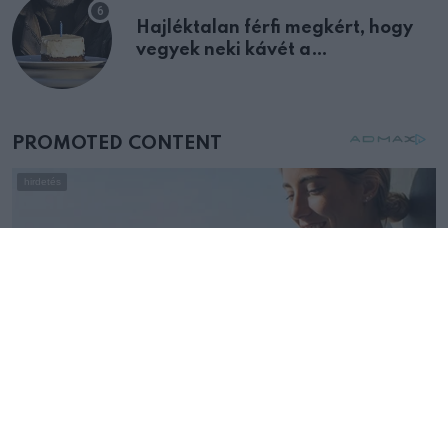
Hajléktalan férfi megkért, hogy
vegyek neki kávét a
születésnapján – órákkal később
mellettem ült az első osztályon