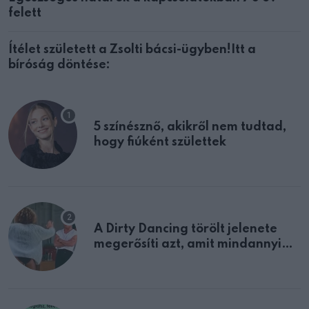
felett
Ítélet született a Zsolti bácsi-ügyben!Itt a
bíróság döntése:
5 színésznő, akikről nem tudtad,
hogy fiúként születtek
A Dirty Dancing törölt jelenete
megerősíti azt, amit mindannyian
sejtettünk