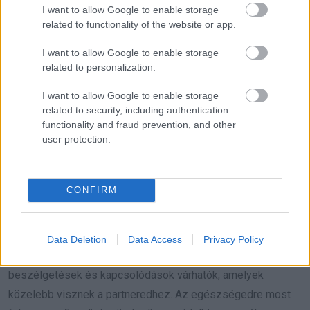
meghozatalában. Ne félj a változásoktól, mert most minden
I want to allow Google to enable storage
related to functionality of the website or app.
irány, amit választasz, előre visz. A belső erőd most
különösen erős, használd ki!
Hét év szerencse vár, ha
I want to allow Google to enable storage
kedvelés és a „sok szerencsét” beírása után gördítesz
related to personalization.
lejjebb!
I want to allow Google to enable storage
related to security, including authentication
Bak (December 22. – Január 19.)
A
szeptember 17-i
functionality and fraud prevention, and other
TeliHold
energiái arra ösztönöznek, hogy a karrieredben és
user protection.
a személyes életedben is rendet tegyél. Most könnyebben
hozol fontos döntéseket, és lezárhatsz régi ügyeket.
CONFIRM
Pénzügyeid terén egy régi befektetés vagy lehetőség újra
felszínre kerülhet, amely hosszú távon előnyös lehet. A
munkahelyeden nagyobb elismerést kapsz, és lehetőséged
Data Deletion
Data Access
Privacy Policy
lesz új irányokba elindulni. Szerelmi életedben mélyebb
beszélgetések és kapcsolódások várhatók, amelyek
közelebb visznek a partneredhez. Az egészségedre most