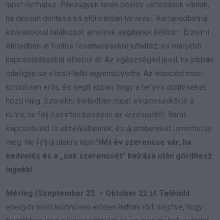
lapot nyithatsz. Pénzügyek terén pozitív változások várnak,
ha okosan döntesz és előrelátóan tervezel. Karrieredben új
kihívásokkal találkozol, amelyek segítenek fejlődni. Érzelmi
életedben is fontos felismerésekre juthatsz, és mélyebb
kapcsolódásokat élhetsz át. Az egészséged javul, ha jobban
odafigyelsz a testi-lelki egyensúlyodra. Az intuíciód most
különösen erős, és segít abban, hogy a helyes döntéseket
hozd meg. Szerelmi életedben most a kommunikáció a
kulcs, ne félj őszintén beszélni az érzéseidről. Baráti
kapcsolataid is elmélyülhetnek, és új embereket ismerhetsz
meg. Ne félj új utakra lépni!
Hét év szerencse vár, ha
kedvelés és a „sok szerencsét” beírása után gördítesz
lejjebb!
Mérleg (Szeptember 23. – Október 22.)
A
TeliHold
energiái most különösen erősen hatnak rád, segítve, hogy