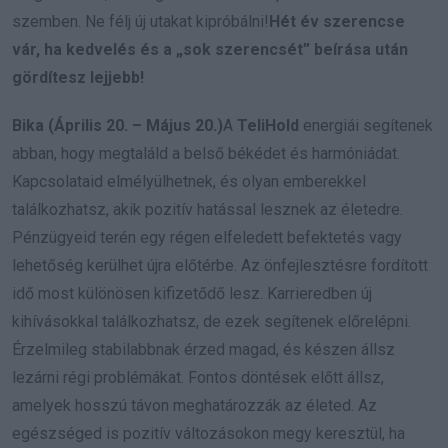
szemben. Ne félj új utakat kipróbálni!
Hét év szerencse
vár, ha kedvelés és a „sok szerencsét” beírása után
gördítesz lejjebb!
Bika (Április 20. – Május 20.)
A
TeliHold
energiái segítenek
abban, hogy megtaláld a belső békédet és harmóniádat.
Kapcsolataid elmélyülhetnek, és olyan emberekkel
találkozhatsz, akik pozitív hatással lesznek az életedre.
Pénzügyeid terén egy régen elfeledett befektetés vagy
lehetőség kerülhet újra előtérbe. Az önfejlesztésre fordított
idő most különösen kifizetődő lesz. Karrieredben új
kihívásokkal találkozhatsz, de ezek segítenek előrelépni.
Érzelmileg stabilabbnak érzed magad, és készen állsz
lezárni régi problémákat. Fontos döntések előtt állsz,
amelyek hosszú távon meghatározzák az életed. Az
egészséged is pozitív változásokon megy keresztül, ha