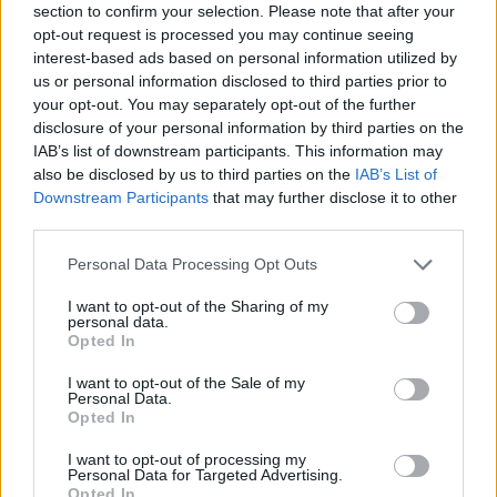
section to confirm your selection. Please note that after your
Skorpió (Október 23. – November 21.)
A
TeliHold
opt-out request is processed you may continue seeing
különleges energiákat hoz számodra, amelyek segítenek
interest-based ads based on personal information utilized by
us or personal information disclosed to third parties prior to
tisztázni az érzelmi kérdéseket és lezárni a múltat. Most
your opt-out. You may separately opt-out of the further
ideje elengedni azokat a dolgokat, amelyek visszatartanak a
disclosure of your personal information by third parties on the
fejlődéstől. A karrieredben új lehetőségek nyílnak, és a
IAB’s list of downstream participants. This information may
also be disclosed by us to third parties on the
IAB’s List of
munkádban is nagyobb elismerésre számíthatsz.
Downstream Participants
that may further disclose it to other
Pénzügyeid stabilizálódnak, és egy régi befektetés most
third parties.
kifizetődő lehet. Szerelmi életedben mélyebb
Please note that this website/app uses one or more Google
Personal Data Processing Opt Outs
kapcsolódásokra és fontos beszélgetésekre számíthatsz.
services and may gather and store information including but
Az egészségedre is figyelj jobban, különösen a lelki
not limited to your visit or usage behaviour. You may click to
I want to opt-out of the Sharing of my
personal data.
grant or deny consent to Google and its third-party tags to
egyensúlyodra. Az intuíciód most különösen erős, és
Opted In
use your data for below specified purposes in below Google
érdemes rá hagyatkoznod a döntéseidben. Új emberekkel
consent section.
I want to opt-out of the Sale of my
ismerkedhetsz meg, akik pozitív hatással lesznek az
Personal Data.
Opted In
életedre. Ne félj kifejezni az érzéseidet, mert most
különösen fontos lesz az őszinte kommunikáció. A
I want to opt-out of processing my
Personal Data for Targeted Advertising.
változások most előnyösek lesznek számodra, ha nyitottan
Opted In