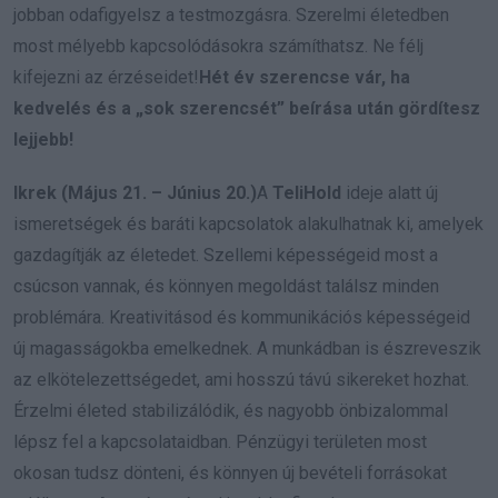
jobban odafigyelsz a testmozgásra. Szerelmi életedben
most mélyebb kapcsolódásokra számíthatsz. Ne félj
kifejezni az érzéseidet!
Hét év szerencse vár, ha
kedvelés és a „sok szerencsét” beírása után gördítesz
lejjebb!
Ikrek (Május 21. – Június 20.)
A
TeliHold
ideje alatt új
ismeretségek és baráti kapcsolatok alakulhatnak ki, amelyek
gazdagítják az életedet. Szellemi képességeid most a
csúcson vannak, és könnyen megoldást találsz minden
problémára. Kreativitásod és kommunikációs képességeid
új magasságokba emelkednek. A munkádban is észreveszik
az elkötelezettségedet, ami hosszú távú sikereket hozhat.
Érzelmi életed stabilizálódik, és nagyobb önbizalommal
lépsz fel a kapcsolataidban. Pénzügyi területen most
okosan tudsz dönteni, és könnyen új bevételi forrásokat