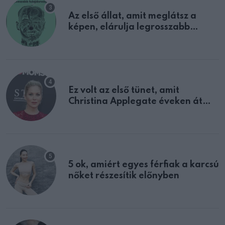
Az első állat, amit meglátsz a
képen, elárulja legrosszabb
tulajdonságodat
Ez volt az első tünet, amit
Christina Applegate éveken át
félreértett, pedig a szklerózis
multiplex egyértelmű jele volt
5 ok, amiért egyes férfiak a karcsú
nőket részesítik előnyben