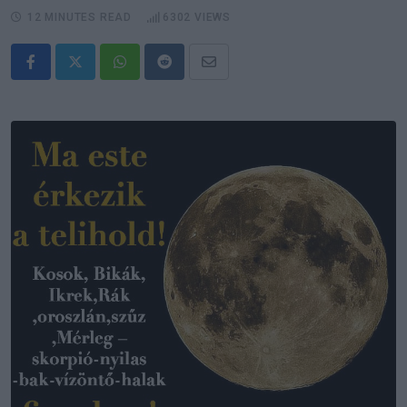
12 MINUTES READ
6302
VIEWS
Whatsapp
Reddit
Share
via
Email