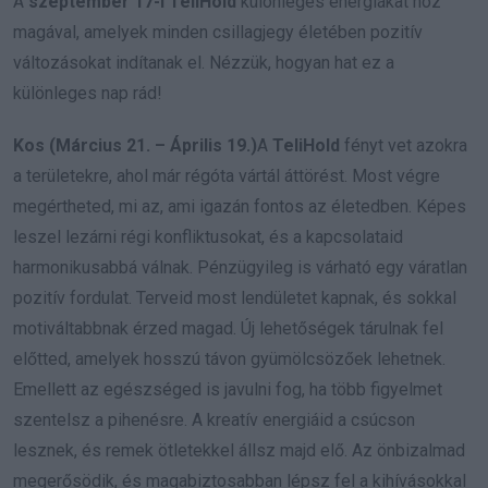
A
szeptember 17-i TeliHold
különleges energiákat hoz
magával, amelyek minden csillagjegy életében pozitív
változásokat indítanak el. Nézzük, hogyan hat ez a
különleges nap rád!
Kos (Március 21. – Április 19.)
A
TeliHold
fényt vet azokra
a területekre, ahol már régóta vártál áttörést. Most végre
megértheted, mi az, ami igazán fontos az életedben. Képes
leszel lezárni régi konfliktusokat, és a kapcsolataid
harmonikusabbá válnak. Pénzügyileg is várható egy váratlan
pozitív fordulat. Terveid most lendületet kapnak, és sokkal
motiváltabbnak érzed magad. Új lehetőségek tárulnak fel
előtted, amelyek hosszú távon gyümölcsözőek lehetnek.
Emellett az egészséged is javulni fog, ha több figyelmet
szentelsz a pihenésre. A kreatív energiáid a csúcson
lesznek, és remek ötletekkel állsz majd elő. Az önbizalmad
megerősödik, és magabiztosabban lépsz fel a kihívásokkal