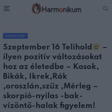
Skip
to
content
HOROSZKÓP
Szeptember 16 Telihold
–
ilyen pozitív változásokat
hoz az életedbe – Kosok,
Bikák, Ikrek,Rák
,oroszlán,szűz ,Mérleg –
skorpió-nyilas -bak-
vízöntő-halak figyelem!