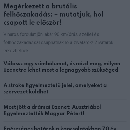
Megérkezett a brutális
felhőszakadás: – mutatjuk, hol
csapott le először!
Viharos fordulat jön: akár 90 km/órás széllel és
felhőszakadással csaphatnak le a zivatarok! Zivatarok
érkezhetnek
Válassz egy szimbólumot, és nézd meg, milyen
üzenetre lehet most a legnagyobb szükséged
A stroke figyelmeztető jelei, amelyeket a
szervezet küldhet
Most jött a drámai üzenet: Ausztriából
figyelmeztették Magyar Pétert!
Egészséges határok a kapcsolatokban 70 év