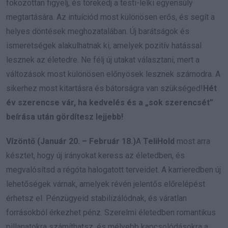
fokozottan figyelj, és törekedj a testi-lelki egyensúly
megtartására. Az intuíciód most különösen erős, és segít a
helyes döntések meghozatalában. Új barátságok és
ismeretségek alakulhatnak ki, amelyek pozitív hatással
lesznek az életedre. Ne félj új utakat választani, mert a
változások most különösen előnyösek lesznek számodra. A
sikerhez most kitartásra és bátorságra van szükséged!
Hét
év szerencse vár, ha kedvelés és a „sok szerencsét”
beírása után gördítesz lejjebb!
Vízöntő (Január 20. – Február 18.)
A
TeliHold
most arra
késztet, hogy új irányokat keress az életedben, és
megvalósítsd a régóta halogatott terveidet. A karrieredben új
lehetőségek várnak, amelyek révén jelentős előrelépést
érhetsz el. Pénzügyeid stabilizálódnak, és váratlan
forrásokból érkezhet pénz. Szerelmi életedben romantikus
pillanatokra számíthatsz, és mélyebb kapcsolódásokra a