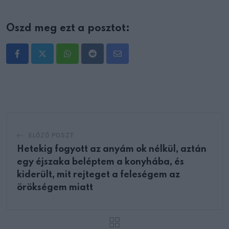
Oszd meg ezt a posztot:
Whatsapp
Reddit
Share
via
Email
ELŐZŐ POSZT
Hetekig fogyott az anyám ok nélkül, aztán
egy éjszaka beléptem a konyhába, és
kiderült, mit rejteget a feleségem az
örökségem miatt