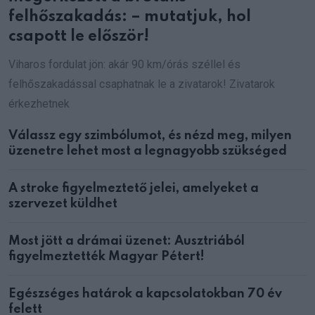
felhőszakadás: – mutatjuk, hol
csapott le először!
Viharos fordulat jön: akár 90 km/órás széllel és
felhőszakadással csaphatnak le a zivatarok! Zivatarok
érkezhetnek
Válassz egy szimbólumot, és nézd meg, milyen
üzenetre lehet most a legnagyobb szükséged
A stroke figyelmeztető jelei, amelyeket a
szervezet küldhet
Most jött a drámai üzenet: Ausztriából
figyelmeztették Magyar Pétert!
Egészséges határok a kapcsolatokban 70 év
felett