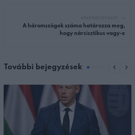
KÖVETKEZŐ POSZT
A háromszögek száma határozza meg,
hogy nárcisztikus vagy-e
További bejegyzések