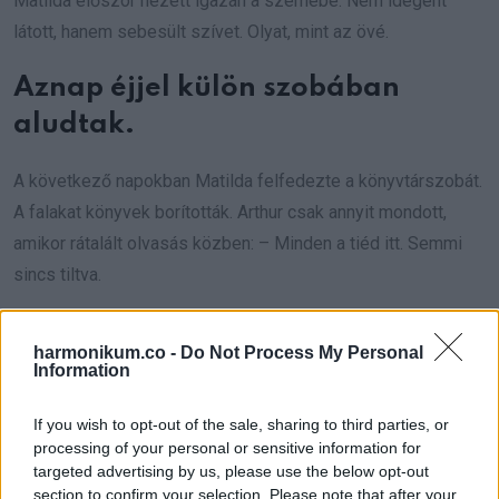
Matilda először nézett igazán a szemébe. Nem idegent
látott, hanem sebesült szívet. Olyat, mint az övé.
Aznap éjjel külön szobában
aludtak.
A következő napokban Matilda felfedezte a könyvtárszobát.
A falakat könyvek borították. Arthur csak annyit mondott,
amikor rátalált olvasás közben: – Minden a tiéd itt. Semmi
sincs tiltva.
Először kapott engedélyt arra, hogy önmaga lehessen.
harmonikum.co -
Do Not Process My Personal
Information
Teltek a hetek. Megtanulta, hogyan működik a gazdaság,
hogyan vezetik a könyveket, hogyan születnek a döntések.
If you wish to opt-out of the sale, sharing to third parties, or
Szívta magába a tudást. Az esze éhes volt, csak eddig nem
processing of your personal or sensitive information for
targeted advertising by us, please use the below opt-out
hagyták növekedni.
section to confirm your selection. Please note that after your