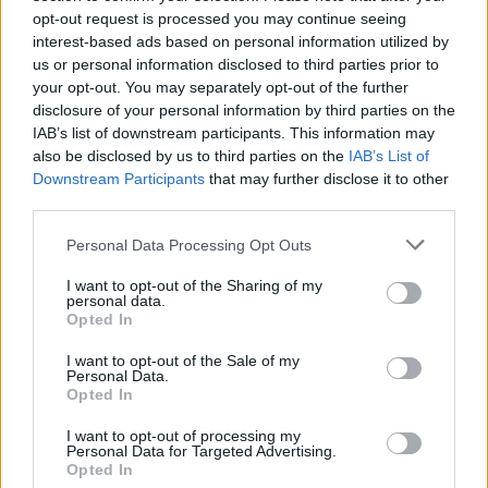
opt-out request is processed you may continue seeing
Egy este a verandán Arthur finoman kérdezte:
interest-based ads based on personal information utilized by
us or personal information disclosed to third parties prior to
– Matilda… boldogtalan vagy itt?
your opt-out. You may separately opt-out of the further
disclosure of your personal information by third parties on the
A lány lassan, őszintén válaszolt:
IAB’s list of downstream participants. This information may
also be disclosed by us to third parties on the
IAB’s List of
Downstream Participants
that may further disclose it to other
– Nem. Először érzem, hogy kapok levegőt.
third parties.
Nem sokkal később Arthur súlyosan megbetegedett. Matilda
Please note that this website/app uses one or more Google
Personal Data Processing Opt Outs
services and may gather and store information including but
mellette maradt, éjjel-nappal ápolta. Amikor a férfi végre
not limited to your visit or usage behaviour. You may click to
I want to opt-out of the Sharing of my
magához tért, és meglátta őt elszunnyadva az ágya mellett,
personal data.
grant or deny consent to Google and its third-party tags to
Opted In
csak suttogta:
use your data for below specified purposes in below Google
consent section.
I want to opt-out of the Sale of my
Personal Data.
– Itt maradtál.
Opted In
– A feleséged vagyok – felelte egyszerűen.
I want to opt-out of processing my
Personal Data for Targeted Advertising.
Opted In