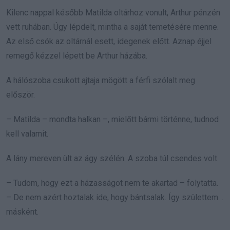
Kilenc nappal később Matilda oltárhoz vonult, Arthur pénzén
vett ruhában. Úgy lépdelt, mintha a saját temetésére menne.
Az első csók az oltárnál esett, idegenek előtt. Aznap éjjel
remegő kézzel lépett be Arthur házába.
A hálószoba csukott ajtaja mögött a férfi szólalt meg
először.
– Matilda – mondta halkan –, mielőtt bármi történne, tudnod
kell valamit.
A lány mereven ült az ágy szélén. A szoba túl csendes volt.
– Tudom, hogy ezt a házasságot nem te akartad – folytatta.
– De nem azért hoztalak ide, hogy bántsalak. Így születtem…
másként.