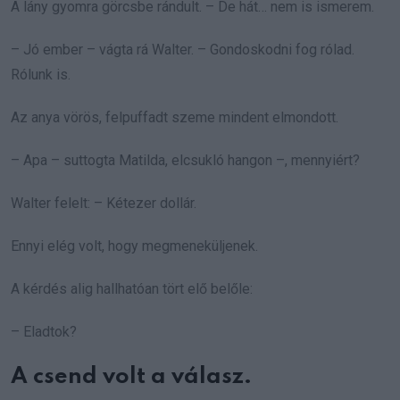
A lány gyomra görcsbe rándult. – De hát… nem is ismerem.
– Jó ember – vágta rá Walter. – Gondoskodni fog rólad.
Rólunk is.
Az anya vörös, felpuffadt szeme mindent elmondott.
– Apa – suttogta Matilda, elcsukló hangon –, mennyiért?
Walter felelt: – Kétezer dollár.
Ennyi elég volt, hogy megmeneküljenek.
A kérdés alig hallhatóan tört elő belőle:
– Eladtok?
A csend volt a válasz.