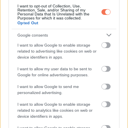
Akkor valami megváltozott. Nem
I want to opt-out of Collection, Use,
vágy, hanem bizalom.
Retention, Sale, and/or Sharing of my
Personal Data that Is Unrelated with the
Purposes for which it was collected.
Opted Out
Csendes, kitartó ragaszkodás.
Google consents
Évek teltek el. A ház meleg volt, de gyereknevetés nélkül.
I want to allow Google to enable storage
related to advertising like cookies on web or
Egy nap Matilda megkérdezte: – Arthur… mi lenne, ha örökbe
device identifiers in apps.
fogadnánk?
I want to allow my user data to be sent to
Remény villant a férfi szemében. – Ha te szeretnéd, legyen
Google for online advertising purposes.
így.
I want to allow Google to send me
personalized advertising.
– Szeretném – mondta. – A család választható is.
I want to allow Google to enable storage
Örökbe fogadtak egy riadt kislányt, Ellát. Később másik két
related to analytics like cookies on web or
device identifiers in apps.
gyermeket is, Liamet és Miát. A valaha néma ház megtelt
léptekkel, hangokkal, közös vacsorákkal és olyan