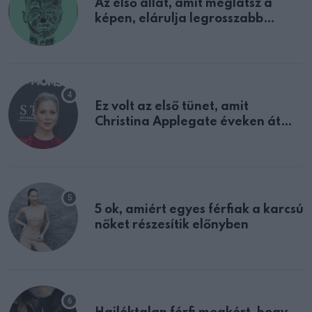
Az első állat, amit meglátsz a
képen, elárulja legrosszabb
tulajdonságodat
Ez volt az első tünet, amit
Christina Applegate éveken át
félreértett, pedig a szklerózis
multiplex egyértelmű jele volt
5 ok, amiért egyes férfiak a karcsú
nőket részesítik előnyben