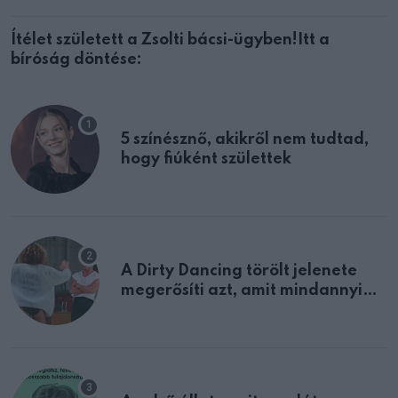
Ítélet született a Zsolti bácsi-ügyben!Itt a
bíróság döntése:
5 színésznő, akikről nem tudtad,
hogy fiúként születtek
A Dirty Dancing törölt jelenete
megerősíti azt, amit mindannyian
sejtettünk