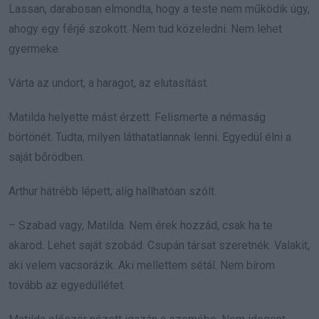
Lassan, darabosan elmondta, hogy a teste nem működik úgy,
ahogy egy férjé szokott. Nem tud közeledni. Nem lehet
gyermeke.
Várta az undort, a haragot, az elutasítást.
Matilda helyette mást érzett. Felismerte a némaság
börtönét. Tudta, milyen láthatatlannak lenni. Egyedül élni a
saját bőrödben.
Arthur hátrébb lépett, alig hallhatóan szólt.
– Szabad vagy, Matilda. Nem érek hozzád, csak ha te
akarod. Lehet saját szobád. Csupán társat szeretnék. Valakit,
aki velem vacsorázik. Aki mellettem sétál. Nem bírom
tovább az egyedüllétet.