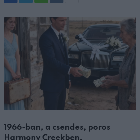
Whatsapp
Reddit
Share
via
Email
1966-ban, a csendes, poros
Harmony Creekben,