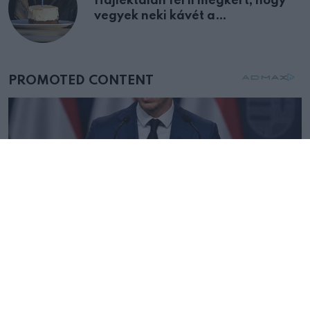
Hajléktalan férfi megkért, hogy
vegyek neki kávét a
születésnapján – órákkal később
mellettem ült az első osztályon