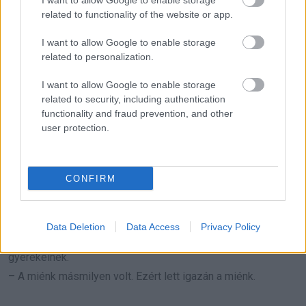
I want to allow Google to enable storage
szeretettel, amelynek nem kellett mások mintájára
related to functionality of the website or app.
hasonlítania.
I want to allow Google to enable storage
related to personalization.
A város beszélt róluk. Suttogtak, ítélkeztek. A szavaik
azonban soha nem lépték át a Shaw-otthon küszöbét.
I want to allow Google to enable storage
related to security, including authentication
functionality and fraud prevention, and other
Matildát egykor eladták. A végén mégis ő győzött.
user protection.
Otthont kapott.
Társat kapott.
CONFIRM
Gyerekeket kapott.
Életet kapott, amit ő választott, és amit meg is védett.
Data Deletion
Data Access
Privacy Policy
– A szeretet sokféle alakot ölt – mondta gyakran a
gyerekeinek.
– A miénk másmilyen volt. Ezért lett igazán a miénk.