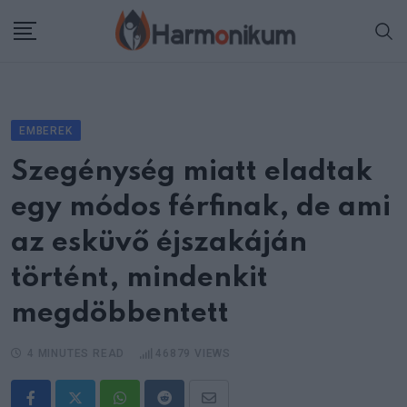
Skip
to
content
EMBEREK
Szegénység miatt eladtak
egy módos férfinak, de ami
az esküvő éjszakáján
történt, mindenkit
megdöbbentett
4 MINUTES READ
46879
VIEWS