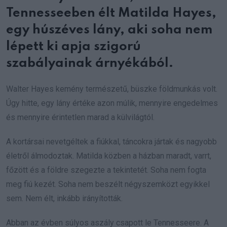
Tennesseeben élt Matilda Hayes,
egy húszéves lány, aki soha nem
lépett ki apja szigorú
szabályainak árnyékából.
Walter Hayes kemény természetű, büszke földmunkás volt.
Úgy hitte, egy lány értéke azon múlik, mennyire engedelmes
és mennyire érintetlen marad a külvilágtól.
A kortársai nevetgéltek a fiúkkal, táncokra jártak és nagyobb
életről álmodoztak. Matilda közben a házban maradt, varrt,
főzött és a földre szegezte a tekintetét. Soha nem fogta
meg fiú kezét. Soha nem beszélt négyszemközt egyikkel
sem. Nem élt, inkább irányították.
Abban az évben súlyos aszály csapott le Tennesseere. A