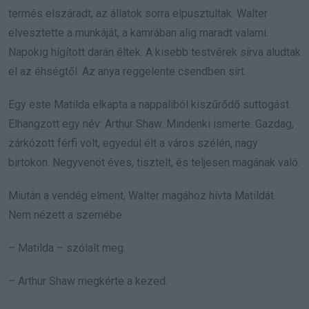
termés elszáradt, az állatok sorra elpusztultak. Walter
elvesztette a munkáját, a kamrában alig maradt valami.
Napokig hígított darán éltek. A kisebb testvérek sírva aludtak
el az éhségtől. Az anya reggelente csendben sírt.
Egy este Matilda elkapta a nappaliból kiszűrődő suttogást.
Elhangzott egy név: Arthur Shaw. Mindenki ismerte. Gazdag,
zárkózott férfi volt, egyedül élt a város szélén, nagy
birtokon. Negyvenöt éves, tisztelt, és teljesen magának való.
Miután a vendég elment, Walter magához hívta Matildát.
Nem nézett a szemébe.
– Matilda – szólalt meg.
– Arthur Shaw megkérte a kezed.