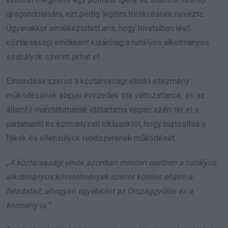
újragondolására, ezt pedig legitim törekvésnek nevezte.
Ugyanakkor emlékeztetett arra, hogy hivatalban lévő
köztársasági elnökként kizárólag a hatályos alkotmányos
szabályok szerint járhat el.
Elmondása szerint a köztársasági elnöki intézmény
működésének alapjai évtizedek óta változatlanok, és az
államfő mandátumának időtartama éppen azért tér el a
parlamenti és kormányzati ciklusoktól, hogy biztosítsa a
fékek és ellensúlyok rendszerének működését.
„A köztársasági elnök azonban minden esetben a hatályos
alkotmányos követelmények szerint köteles ellátni a
feladatait, ahogyan egyébként az Országgyűlés és a
kormány is.”