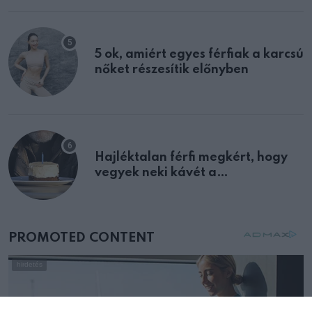
5 ok, amiért egyes férfiak a karcsú
nőket részesítik előnyben
Hajléktalan férfi megkért, hogy
vegyek neki kávét a
születésnapján – órákkal később
mellettem ült az első osztályon