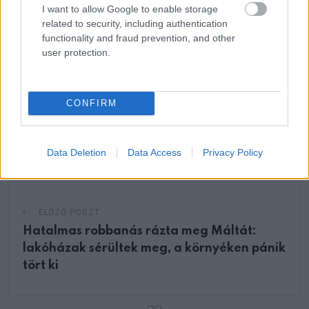
I want to allow Google to enable storage
related to security, including authentication
functionality and fraud prevention, and other
user protection.
Oszd meg ezt a posztot:
CONFIRM
Whatsapp
Reddit
Share
via
Email
Data Deletion
Data Access
Privacy Policy
ELŐZŐ POSZT
Hatalmas robbanás rázta meg Máltát:
lakóházak sérültek meg, a környéken pánik
tört ki