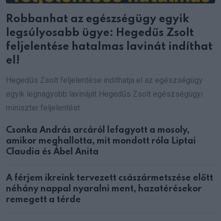
Robbanhat az egészségügy egyik
legsúlyosabb ügye: Hegedűs Zsolt
feljelentése hatalmas lavinát indíthat
el!
Hegedűs Zsolt feljelentése indíthatja el az egészségügy
egyik legnagyobb lavináját Hegedűs Zsolt egészségügyi
miniszter feljelentést
Csonka András arcáról lefagyott a mosoly,
amikor meghallotta, mit mondott róla Liptai
Claudia és Ábel Anita
A férjem ikreink tervezett császármetszése előtt
néhány nappal nyaralni ment, hazatérésekor
remegett a térde