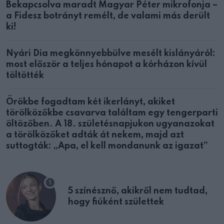
Bekapcsolva maradt Magyar Péter mikrofonja –
a Fidesz botrányt remélt, de valami más derült
ki!
Nyári Dia megkönnyebbülve mesélt kislányáról:
most először a teljes hónapot a kórházon kívül
töltötték
Örökbe fogadtam két ikerlányt, akiket
törölközőkbe csavarva találtam egy tengerparti
öltözőben. A 18. születésnapjukon ugyanazokat
a törölközőket adták át nekem, majd azt
suttogták: „Apa, el kell mondanunk az igazat”
5 színésznő, akikről nem tudtad,
hogy fiúként születtek