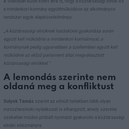
A videóban külön kitért arra is, hogy a köztársasági elnök és
a mindenkori kormány együttműködése az alkotmányos
rendszer egyik alapkövetelménye.
„A köztársasági elnöknek hatáskörei gyakorlása során
együtt kell működnie a mindenkori kormánnyal, a
kormánynak pedig ugyanebben a szellemben együtt kell
működnie az előző parlament által megválasztott
köztársasági elnökkel.”
A lemondás szerinte nem
oldaná meg a konfliktust
Sulyok Tamás
szerint az elmúlt hetekben több olyan
miniszterelnöki nyilatkozat is elhangzott, amely szerinte
szokatlan módon próbált nyomást gyakorolni a köztársasági
elnöki intézményre.