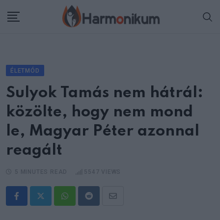
Skip
to
content
ÉLETMÓD
Sulyok Tamás nem hátrál:
közölte, hogy nem mond
le, Magyar Péter azonnal
reagált
5 MINUTES READ
5547
VIEWS
Whatsapp
Reddit
Share
via