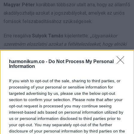
Magyar Péter
korábban többször utalt arra, hogy az államfő
akadályozhatja azokat a jogszabályokat, amelyek az uniós
források felszabadításához szükségesek.
Erre reagálva
Sulyok Tamás
kijelentette:
„Ugyanakkor
szeretném eloszlatni azokat a feltételezéseket, hogy elnöki
hatásköreimet eleve a kormány célkitűzéseinek kifejezett
akadályozása szándékával gyakorolnám, legyen szó akár
harmonikum.co -
Do Not Process My Personal
Information
konkrétan az uniós források lehívhatóságához szükséges
jogalkotási folyamatról.”
If you wish to opt-out of the sale, sharing to third parties, or
processing of your personal or sensitive information for
Példaként említette, hogy késedelem nélkül írta alá a
targeted advertising by us, please use the below opt-out
section to confirm your selection. Please note that after your
Nemzetközi Büntetőbírósághoz
való csatlakozás
opt-out request is processed you may continue seeing
helyreállításáról szóló törvényt, valamint hivatalba lépésekor
interest-based ads based on personal information utilized by
a
Svédország NATO-csatlakozásáról
szóló
us or personal information disclosed to third parties prior to
your opt-out. You may separately opt-out of the further
dokumentumot is.
disclosure of your personal information by third parties on the