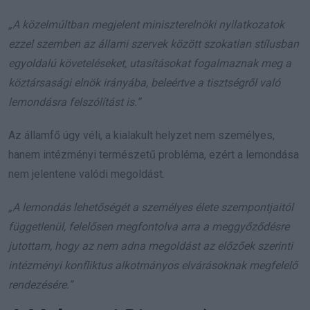
„A közelmúltban megjelent miniszterelnöki nyilatkozatok
ezzel szemben az állami szervek között szokatlan stílusban
egyoldalú követeléseket, utasításokat fogalmaznak meg a
köztársasági elnök irányába, beleértve a tisztségről való
lemondásra felszólítást is.”
Az államfő úgy véli, a kialakult helyzet nem személyes,
hanem intézményi természetű probléma, ezért a lemondása
nem jelentene valódi megoldást.
„A lemondás lehetőségét a személyes élete szempontjaitól
függetlenül, felelősen megfontolva arra a meggyőződésre
jutottam, hogy az nem adna megoldást az előzőek szerinti
intézményi konfliktus alkotmányos elvárásoknak megfelelő
rendezésére.”