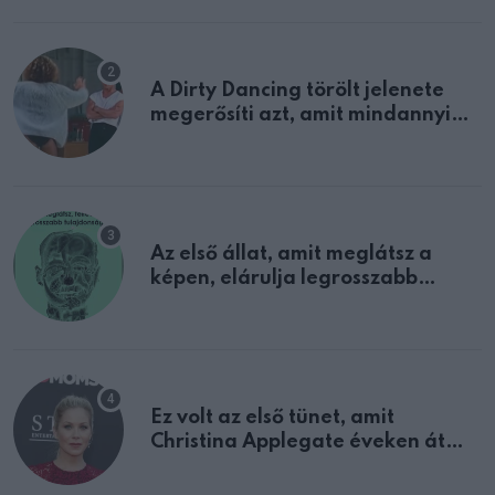
A Dirty Dancing törölt jelenete
megerősíti azt, amit mindannyian
sejtettünk
Az első állat, amit meglátsz a
képen, elárulja legrosszabb
tulajdonságodat
Ez volt az első tünet, amit
Christina Applegate éveken át
félreértett, pedig a szklerózis
multiplex egyértelmű jele volt