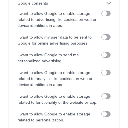
Google consents
tisztségviselőnek, hogy önként távozzanak hivatalukból. Az
I want to allow Google to enable storage
érintettek között szerepel a legfőbb ügyész, az
related to advertising like cookies on web or
Alkotmánybíróság, a Kúria, az Állami Számvevőszék, a
device identifiers in apps.
Gazdasági Versenyhivatal, az Országos Bírósági Hivatal és
I want to allow my user data to be sent to
a Nemzeti Média- és Hírközlési Hatóság vezetése is.
Google for online advertising purposes.
A választási győzelem után
Magyar Péter
többször
I want to allow Google to send me
hangsúlyozta, hogy a választók rendszerváltásra adtak
personalized advertising.
felhatalmazást, és ennek része a korábbi kormányzati
I want to allow Google to enable storage
időszakban kinevezett közjogi vezetők lecserélése.
related to analytics like cookies on web or
device identifiers in apps.
A politikai vita hétfőn újabb állomáshoz érkezhet:
Magyar
I want to allow Google to enable storage
Péter
bejelentése szerint reggel 8 órakor személyesen
related to functionality of the website or app.
keresi fel
Sulyok Tamást
a
Sándor-palotában
, az
igazságügyi miniszter,
Görög Márta
társaságában.
I want to allow Google to enable storage
related to personalization.
filantropikum