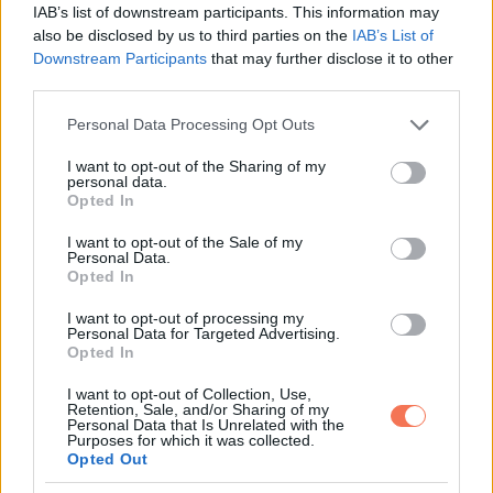
IAB’s list of downstream participants. This information may
Magyar Péter élesen
also be disclosed by us to third parties on the
IAB’s List of
válaszolt
Downstream Participants
that may further disclose it to other
third parties.
A videó közzététele után
Magyar Péter
gyorsan reagált a
Please note that this website/app uses one or more Google
Personal Data Processing Opt Outs
services and may gather and store information including but
közösségi médiában.
not limited to your visit or usage behaviour. You may click to
I want to opt-out of the Sharing of my
personal data.
grant or deny consent to Google and its third-party tags to
Az államfő bejegyzése alatt ezt írta:
„Eddig tartott, míg az
Opted In
use your data for below specified purposes in below Google
orbáni maffia összeütött egy hatásvadász, hazug videót?”
consent section.
I want to opt-out of the Sale of my
Personal Data.
Opted In
Később saját oldalán is bírálta a köztársasági
elnököt:
„Sulyok Tamás soha nem állt ki sem az elesettekért,
I want to opt-out of processing my
Personal Data for Targeted Advertising.
sem a megtámadottak mellett, sem a jogállam védelmében.
Opted In
Gyereknapon is csak a havi 6,3 milliós fizetését védi.
I want to opt-out of Collection, Use,
Bocsánatkérés helyett.”
Retention, Sale, and/or Sharing of my
Personal Data that Is Unrelated with the
Purposes for which it was collected.
A miniszterelnök korábban május 31-ig adott határidőt
Opted Out
Sulyok Tamásnak
, valamint több más közjogi