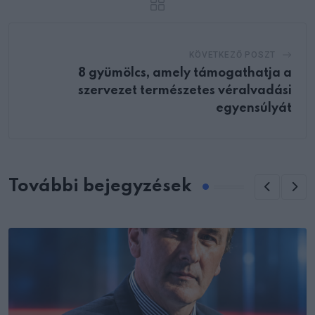
KÖVETKEZŐ POSZT
8 gyümölcs, amely támogathatja a
szervezet természetes véralvadási
egyensúlyát
További bejegyzések