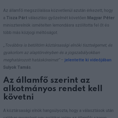
Az államfő megszólalása közvetlenül azután érkezett, hogy
a
Tisza Párt
választási győzelmét követően
Magyar Péter
miniszterelnök ismételten lemondásra szólította fel őt és
több más közjogi méltóságot.
„Továbbra is betöltöm köztársasági elnöki tisztségemet, és
gyakorlom az alaptörvényben és a jogszabályokban
meghatározott hatásköreimet”
–
jelentette ki videójában
Sulyok Tamás
.
Az államfő szerint az
alkotmányos rendet kell
követni
A köztársasági elnök hangsúlyozta, hogy a választások után
valóban megjelent egy politikai igény az államfői szerep