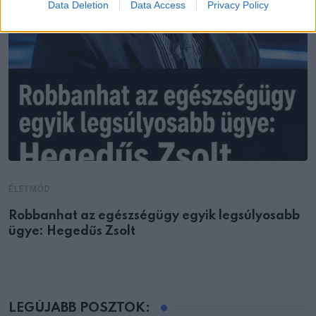
Data Deletion
Data Access
Privacy Policy
ÉLETMÓD
Robbanhat az egészségügy egyik legsúlyosabb
ügye: Hegedűs Zsolt
LEGÚJABB POSZTOK: