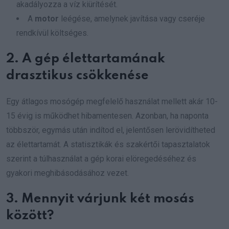
akadályozza a víz kiürítését.
A
motor
leégése, amelynek javítása vagy cseréje
rendkívül költséges.
2. A gép élettartamának
drasztikus csökkenése
Egy átlagos mosógép megfelelő használat mellett akár 10-
15 évig is működhet hibamentesen. Azonban, ha naponta
többször, egymás után indítod el, jelentősen lerövidítheted
az élettartamát. A statisztikák és szakértői tapasztalatok
szerint a túlhasználat a gép korai elöregedéséhez és
gyakori meghibásodásához vezet.
3. Mennyit várjunk két mosás
között?