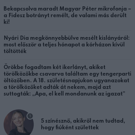
Bekapcsolva maradt Magyar Péter mikrofonja –
a Fidesz botrányt remélt, de valami más derült
ki!
Nyári Dia megkönnyebbülve mesélt kislányáról:
most először a teljes hónapot a kórházon kívül
töltötték
Örökbe fogadtam két ikerlányt, akiket
törölközőkbe csavarva találtam egy tengerparti
öltözőben. A 18. születésnapjukon ugyanazokat
a törölközőket adták át nekem, majd azt
suttogták: „Apa, el kell mondanunk az igazat”
5 színésznő, akikről nem tudtad,
hogy fiúként születtek