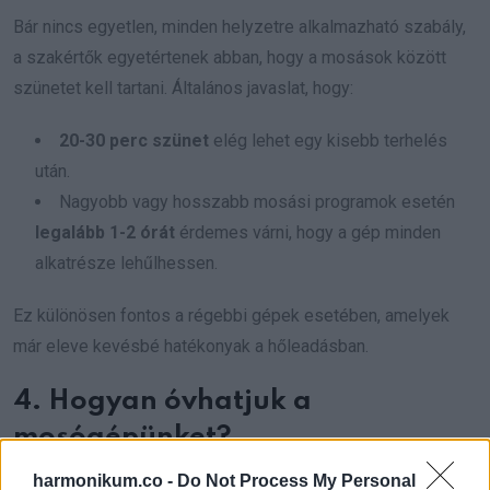
Bár nincs egyetlen, minden helyzetre alkalmazható szabály,
a szakértők egyetértenek abban, hogy a mosások között
szünetet kell tartani. Általános javaslat, hogy:
20-30 perc szünet
elég lehet egy kisebb terhelés
után.
Nagyobb vagy hosszabb mosási programok esetén
legalább 1-2 órát
érdemes várni, hogy a gép minden
alkatrésze lehűlhessen.
Ez különösen fontos a régebbi gépek esetében, amelyek
már eleve kevésbé hatékonyak a hőleadásban.
4. Hogyan óvhatjuk a
mosógépünket?
harmonikum.co -
Do Not Process My Personal