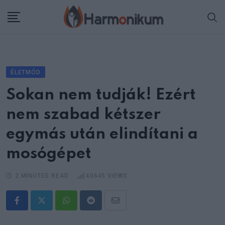
Skip
to
content
ÉLETMÓD
Sokan nem tudják! Ezért
nem szabad kétszer
egymás után elindítani a
mosógépet
2 MINUTES READ
40645
VIEWS
Whatsapp
Reddit
Share
via