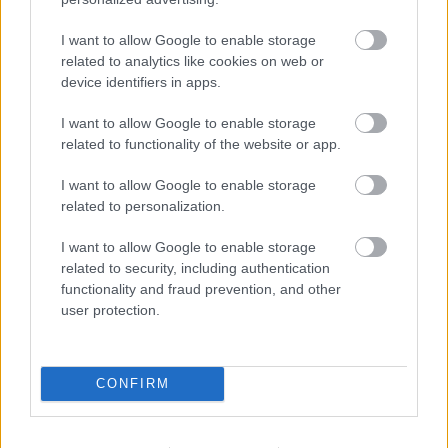
I want to allow Google to enable storage
related to analytics like cookies on web or
device identifiers in apps.
KÖVETKEZŐ POSZT
I want to allow Google to enable storage
Óriási baleset az autópályán!
related to functionality of the website or app.
Mentőhelikopter a helyszínen !Közel 5 km-
es a torlódás…..,1 óra az átjutási idő.
I want to allow Google to enable storage
related to personalization.
I want to allow Google to enable storage
related to security, including authentication
További bejegyzések
functionality and fraud prevention, and other
user protection.
CONFIRM