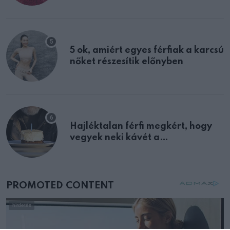
multiplex egyértelmű jele volt
5 ok, amiért egyes férfiak a karcsú
nőket részesítik előnyben
Hajléktalan férfi megkért, hogy
vegyek neki kávét a
születésnapján – órákkal később
mellettem ült az első osztályon