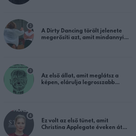
A Dirty Dancing törölt jelenete
megerősíti azt, amit mindannyian
sejtettünk
Az első állat, amit meglátsz a
képen, elárulja legrosszabb
tulajdonságodat
Ez volt az első tünet, amit
Christina Applegate éveken át
félreértett, pedig a szklerózis