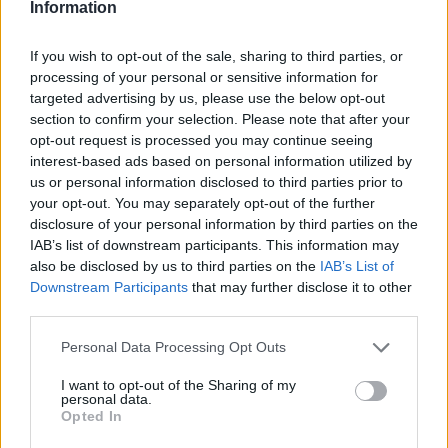
Ne használjuk túl gyakran:
Naponta legfeljebb 1-2
Information
mosást indítsunk el.
If you wish to opt-out of the sale, sharing to third parties, or
Kerüljük a túlterhelést:
Mindig a gép kapacitásának
processing of your personal or sensitive information for
megfelelő mennyiségű ruhát mossunk.
targeted advertising by us, please use the below opt-out
Tartsuk karban a gépet:
Rendszeresen tisztítsuk a
section to confirm your selection. Please note that after your
opt-out request is processed you may continue seeing
szűrőket és a mosószeradagolót, valamint használjunk
interest-based ads based on personal information utilized by
vízlágyítót kemény víz esetén.
us or personal information disclosed to third parties prior to
your opt-out. You may separately opt-out of the further
Összegzés
disclosure of your personal information by third parties on the
IAB’s list of downstream participants. This information may
also be disclosed by us to third parties on the
IAB’s List of
A mosógép egy alapvető háztartási eszköz, amely
Downstream Participants
that may further disclose it to other
megkönnyíti az életünket, de csak akkor működik hosszú
third parties.
távon hatékonyan, ha kíméletesen bánunk vele. Ne feledd,
Please note that this website/app uses one or more Google
Personal Data Processing Opt Outs
hogy a folyamatos használat és a szünet nélküli mosások
services and may gather and store information including but
jelentősen csökkenthetik a gép élettartamát és
not limited to your visit or usage behaviour. You may click to
I want to opt-out of the Sharing of my
personal data.
grant or deny consent to Google and its third-party tags to
megbízhatóságát. Egy kis odafigyeléssel elkerülheted a
Opted In
use your data for below specified purposes in below Google
drága javításokat, és hosszú éveken át élvezheted a tiszta
consent section.