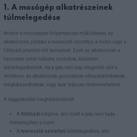
1. A mosógép alkatrészeinek
túlmelegedése
Amikor a mosógépet folyamatosan működteted, az
alkatrészek, például a leeresztő szivattyú, a motor vagy a
fűtőszál jelentős hőt termelnek. Ezek az alkatrészek a
használat során hűlésre szorulnak, különben
túlmelegedhetnek. Ha a gép nem kap elegendő időt a
lehűlésre, az alkatrészek gyorsabban elhasználódhatnak,
meghibásodhatnak, vagy akár teljesen tönkremehetnek.
A leggyakoribb meghibásodások:
A
fűtőszál
kiégése, ami miatt a gép nem tudja
felmelegíteni a vizet.
A
leeresztő szivattyú
túlmelegedése, ami