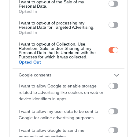
I want to opt-out of the Sale of my
ruhák nyújtotta kényelmet.
Personal Data.
Opted In
I want to opt-out of processing my
Personal Data for Targeted Advertising.
Opted In
Oszd meg ezt a posztot:
I want to opt-out of Collection, Use,
Retention, Sale, and/or Sharing of my
Personal Data that Is Unrelated with the
Whatsapp
Reddit
Share
Purposes for which it was collected.
Opted Out
via
Email
Google consents
I want to allow Google to enable storage
related to advertising like cookies on web or
device identifiers in apps.
ELŐZŐ POSZT
Tragikus hirtelenséggel elhunyt Kovács
I want to allow my user data to be sent to
Dániel – Egy szakember, aki maradandót
Google for online advertising purposes.
alkotott
I want to allow Google to send me
personalized advertising.