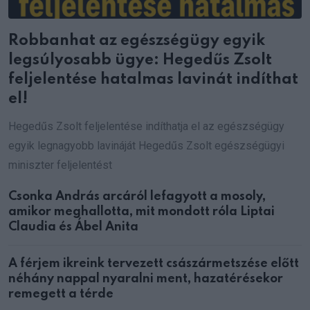
Robbanhat az egészségügy egyik
legsúlyosabb ügye: Hegedűs Zsolt
feljelentése hatalmas lavinát indíthat
el!
Hegedűs Zsolt feljelentése indíthatja el az egészségügy
egyik legnagyobb lavináját Hegedűs Zsolt egészségügyi
miniszter feljelentést
Csonka András arcáról lefagyott a mosoly,
amikor meghallotta, mit mondott róla Liptai
Claudia és Ábel Anita
A férjem ikreink tervezett császármetszése előtt
néhány nappal nyaralni ment, hazatérésekor
remegett a térde