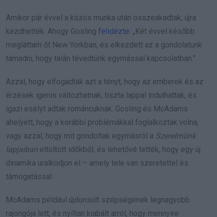
Amikor pár évvel a közös munka után összeakadtak, újra
kezdhették. Ahogy Gosling
felidézte
: „Két évvel később
megláttam őt New Yorkban, és elkezdett az a gondolatunk
támadni, hogy talán tévedtünk egymással kapcsolatban.”
Azzal, hogy elfogadták azt a tényt, hogy az emberek és az
érzések igenis változhatnak, tiszta lappal indulhattak, és
igazi esélyt adtak románcuknak. Gosling és McAdams
ahelyett, hogy a korábbi problémákkal foglalkoztak volna,
vagy azzal, hogy mit gondoltak egymásról a
Szerelmünk
lapjaiban
eltöltött időkből, és lehetővé tették, hogy egy új
dinamika uralkodjon el – amely tele van szeretettel és
támogatással.
McAdams például újdonsült szépségének legnagyobb
rajongója lett, és nyíltan kiabált arról, hogy mennyire