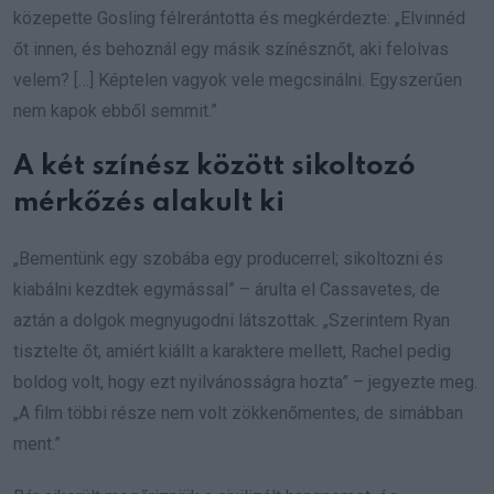
közepette Gosling félrerántotta és megkérdezte: „Elvinnéd
őt innen, és behoznál egy másik színésznőt, aki felolvas
velem? […] Képtelen vagyok vele megcsinálni. Egyszerűen
nem kapok ebből semmit.”
A két színész között sikoltozó
mérkőzés alakult ki
„Bementünk egy szobába egy producerrel; sikoltozni és
kiabálni kezdtek egymással” – árulta el Cassavetes, de
aztán a dolgok megnyugodni látszottak. „Szerintem Ryan
tisztelte őt, amiért kiállt a karaktere mellett, Rachel pedig
boldog volt, hogy ezt nyilvánosságra hozta” – jegyezte meg.
„A film többi része nem volt zökkenőmentes, de simábban
ment.”