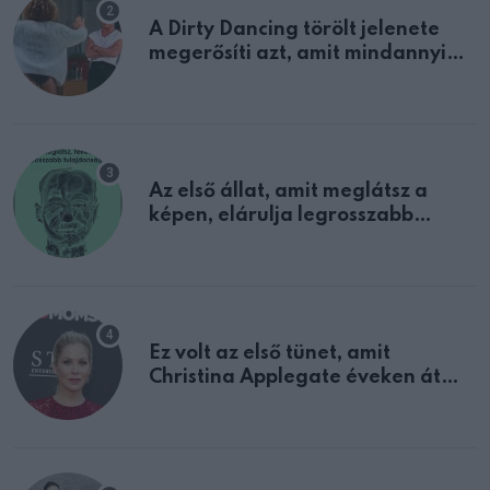
A Dirty Dancing törölt jelenete
megerősíti azt, amit mindannyian
sejtettünk
Az első állat, amit meglátsz a
képen, elárulja legrosszabb
tulajdonságodat
Ez volt az első tünet, amit
Christina Applegate éveken át
félreértett, pedig a szklerózis
multiplex egyértelmű jele volt