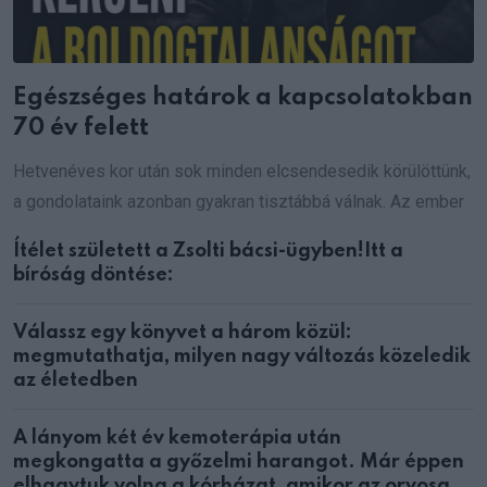
Egészséges határok a kapcsolatokban
70 év felett
Hetvenéves kor után sok minden elcsendesedik körülöttünk,
a gondolataink azonban gyakran tisztábbá válnak. Az ember
Ítélet született a Zsolti bácsi-ügyben!Itt a
bíróság döntése:
Válassz egy könyvet a három közül:
megmutathatja, milyen nagy változás közeledik
az életedben
A lányom két év kemoterápia után
megkongatta a győzelmi harangot. Már éppen
elhagytuk volna a kórházat, amikor az orvosa