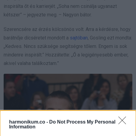
inspirálta őt és karrierjét. „Soha nem csinálja ugyanazt
kétszer” – jegyezte meg. – Nagyon bátor.
Szerencsére az érzés kölcsönös volt. Arra a kérdésre, hogy
barátnője dícséretet mondott a
sajtóban
, Gosling ezt mondta:
„Kedves. Nincs szüksége segítségre tőlem. Engem is sok
mindenre inspirált.” Hozzátette: „Ő a legigényesebb ember,
akivel valaha találkoztam.”
harmonikum.co -
Do Not Process My Personal
Information