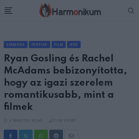
Skip
to
content
EMBEREK
FÉRFIAK
FILM
NŐK
Ryan Gosling és Rachel
McAdams bebizonyította,
hogy az igazi szerelem
romantikusabb, mint a
filmek
6 MINUTES READ
2188
VIEWS