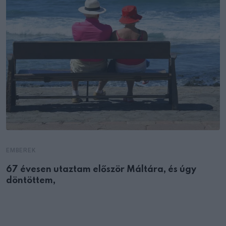
EMBEREK
67 évesen utaztam először Máltára, és úgy
döntöttem,