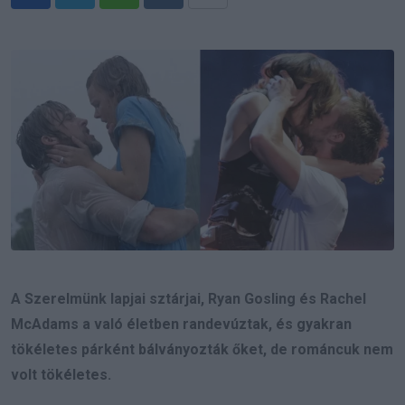
Whatsapp
Reddit
Share
via
Email
A Szerelmünk lapjai sztárjai, Ryan Gosling és Rachel
McAdams a való életben randevúztak, és gyakran
tökéletes párként bálványozták őket, de románcuk nem
volt tökéletes.