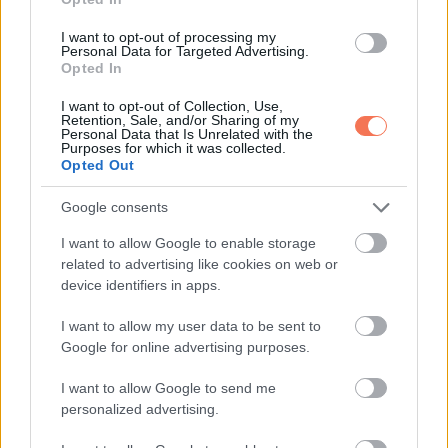
A valóság sokkal romantikusabb
I want to opt-out of processing my
volt
Personal Data for Targeted Advertising.
Opted In
Ahogy valós szerelmük kibontakozott, Gosling és McAdams
I want to opt-out of Collection, Use,
Retention, Sale, and/or Sharing of my
Hollywood egyik legkedveltebb párja lett, akikkel a rajongók
Personal Data that Is Unrelated with the
Purposes for which it was collected.
gyakran hasonlítják őket a Szerelmünk lapjai párjához.
Opted Out
Gosling szerint azonban ez valójában rossz szolgálat volt
Google consents
szerelmüknek. Ahogy a GQ-nak mondta: „Isten áldja a
I want to allow Google to enable storage
Szerelmünk lapjait
. Életem egyik nagy szerelmével
related to advertising like cookies on web or
device identifiers in apps.
ismertetett meg. De az emberek rossz szolgálatot tesznek
Rachelnek és nekem, ha azt feltételezik, hogy olyanok
I want to allow my user data to be sent to
vagyunk, mint a filmben szereplők.”
Google for online advertising purposes.
I want to allow Google to send me
„Rachel és a szerelmi történetem ennél sokkal
personalized advertising.
romantikusabb.”