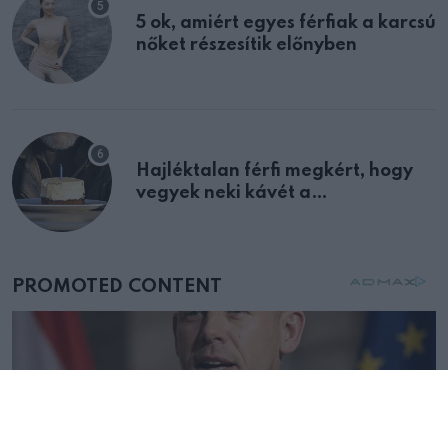
5 ok, amiért egyes férfiak a karcsú
nőket részesítik előnyben
Hajléktalan férfi megkért, hogy
vegyek neki kávét a
születésnapján – órákkal később
mellettem ült az első osztályon