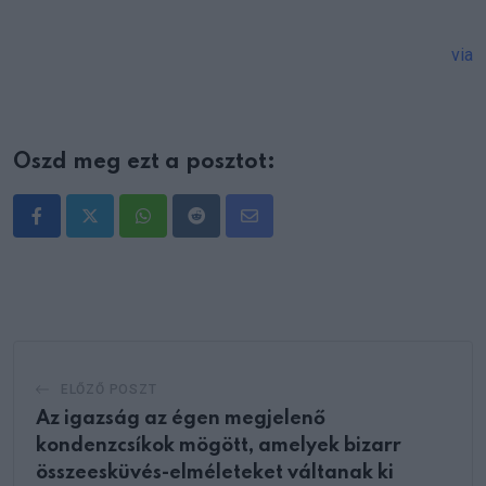
via
Oszd meg ezt a posztot:
Whatsapp
Reddit
Share
via
Email
ELŐZŐ POSZT
Az igazság az égen megjelenő
kondenzcsíkok mögött, amelyek bizarr
összeesküvés-elméleteket váltanak ki