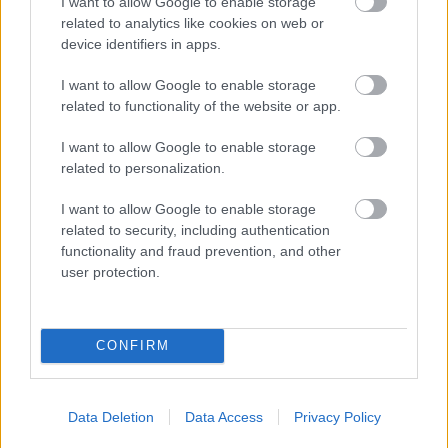
I want to allow Google to enable storage
Bár végül nem így alakult, egyik színész sem bánta meg.
related to analytics like cookies on web or
device identifiers in apps.
Ahogy egy forrás 2008-ban a
People
-nek elmondta, nem
voltak neheztelő érzések, sőt, barátok maradtak.
I want to allow Google to enable storage
related to functionality of the website or app.
A szakításuk után McAdamst látták, amint Goslingot
I want to allow Google to enable storage
támogatta a
DJ-debütálásán
, sőt, még vacsorázni is látták
related to personalization.
őket együtt.
I want to allow Google to enable storage
Évekkel később egyértelmű volt, hogy Gosling még mindig
related to security, including authentication
functionality and fraud prevention, and other
nagyra tartja exét, amikor megjegyezte: „Minden idők két
user protection.
legjobb barátnője volt nekem [Sandra Bullock és Rachel
McAdams]”.
CONFIRM
Ma Goslingnak két lánya van párjával, Eva Mendes
színésznővel, míg McAdamsnak egy fia van párjával, Jamie
Data Deletion
Data Access
Privacy Policy
Linden író/rendezővel. Magánéletüket távol tartják a
nyilvánosságtól, és a munkájukra koncentrálnak, ami