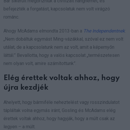
Bár sikerült megőrizniük a civilizált hangnemet, és
befejezték a forgatást, kapcsolatuk nem volt virágzó
románc.
Ahogy McAdams elmondta 2013-ban a
The Independentnek
:
„Nem dobáltuk egymást Ming-vázákkal, szóval ez nem volt
utálat, de a kapcsolatunk nem az volt, amit a képernyőn
láttál.” Bevallotta, hogy a valós kapcsolat „természetesen
nem olyan volt, amire számítottunk”.
Elég érettek voltak ahhoz, hogy
újra kezdjék
Ahelyett, hogy bármiféle neheztelést vagy rosszindulatot
tápláltak volna egymás iránt, Gosling és McAdams elég
érettek voltak ahhoz, hogy hagyják, hogy a múlt csak az
legyen – a múlt.