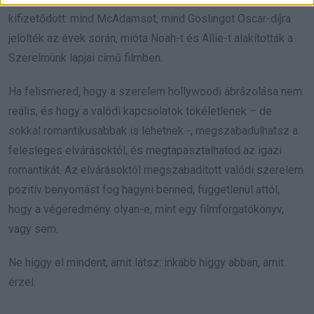
kifizetődött: mind McAdamsot, mind Goslingot Oscar-díjra
jelölték az évek során, mióta Noah-t és Allie-t alakították a
Szerelmünk lapjai című filmben.
Ha felismered, hogy a szerelem hollywoodi ábrázolása nem
reális, és hogy a valódi kapcsolatok tökéletlenek – de
sokkal romantikusabbak is lehetnek -, megszabadulhatsz a
felesleges elvárásoktól, és megtapasztalhatod az igazi
romantikát. Az elvárásoktól megszabadított valódi szerelem
pozitív benyomást fog hagyni benned, függetlenül attól,
hogy a végeredmény olyan-e, mint egy filmforgatókönyv,
vagy sem.
Ne higgy el mindent, amit látsz: inkább higgy abban, amit
érzel.