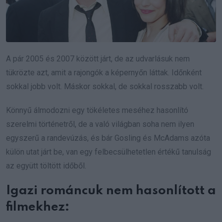
A pár 2005 és 2007 között járt, de az udvarlásuk nem
tükrözte azt, amit a rajongók a képernyőn láttak. Időnként
sokkal jobb volt. Máskor sokkal, de sokkal rosszabb volt.
Könnyű álmodozni egy tökéletes meséhez hasonlító
szerelmi történetről, de a való világban soha nem ilyen
egyszerű a randevúzás, és bár Gosling és McAdams azóta
külön utat járt be, van egy felbecsülhetetlen értékű tanulság
az együtt töltött időből.
Igazi románcuk nem hasonlított a
filmekhez: