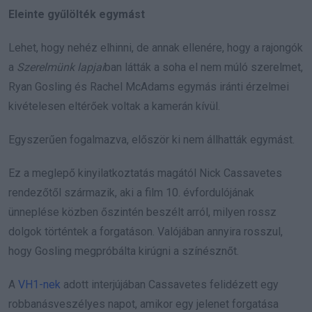
Eleinte gyűlölték egymást
Lehet, hogy nehéz elhinni, de annak ellenére, hogy a rajongók
a
Szerelmünk lapjai
ban látták a soha el nem múló szerelmet,
Ryan Gosling és Rachel McAdams egymás iránti érzelmei
kivételesen eltérőek voltak a kamerán kívül.
Egyszerűen fogalmazva, először ki nem állhatták egymást.
Ez a meglepő kinyilatkoztatás magától Nick Cassavetes
rendezőtől származik, aki a film 10. évfordulójának
ünneplése közben őszintén beszélt arról, milyen rossz
dolgok történtek a forgatáson. Valójában annyira rosszul,
hogy Gosling megpróbálta kirúgni a színésznőt.
A
VH1-nek
adott interjújában Cassavetes felidézett egy
robbanásveszélyes napot, amikor egy jelenet forgatása