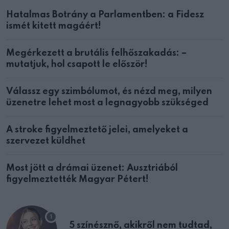
Hatalmas Botrány a Parlamentben: a Fidesz
ismét kitett magáért!
Megérkezett a brutális felhőszakadás: –
mutatjuk, hol csapott le először!
Válassz egy szimbólumot, és nézd meg, milyen
üzenetre lehet most a legnagyobb szükséged
A stroke figyelmeztető jelei, amelyeket a
szervezet küldhet
Most jött a drámai üzenet: Ausztriából
figyelmeztették Magyar Pétert!
5 színésznő, akikről nem tudtad,