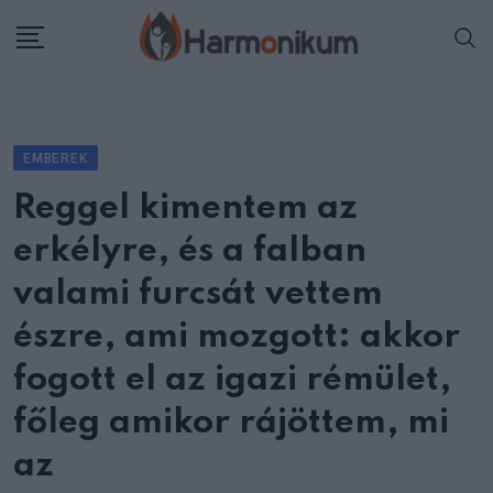
Skip
to
content
EMBEREK
Reggel kimentem az
erkélyre, és a falban
valami furcsát vettem
észre, ami mozgott: akkor
fogott el az igazi rémület,
főleg amikor rájöttem, mi
az