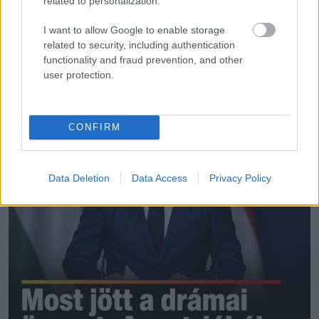
related to personalization.
elveszítettek valakit, akit szerettek
I want to allow Google to enable storage
related to security, including authentication
functionality and fraud prevention, and other
user protection.
További bejegyzések
CONFIRM
Data Deletion
Data Access
Privacy Policy