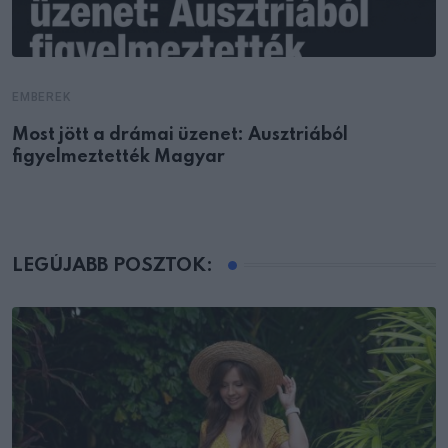
EMBEREK
Most jött a drámai üzenet: Ausztriából
figyelmeztették Magyar
LEGÚJABB POSZTOK: