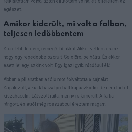
felkiáltottam volna, aztán elfutottam volna, és elfelejtem az
egészet.
Amikor kiderült, mi volt a falban,
teljesen ledöbbentem
Közelebb léptem, remegő lábakkal. Akkor vettem észre,
hogy egy repedésbe szorult. Se előre, se hátra. És ekkor
esett le: egy szkink volt. Egy igazi gyík, ráadásul élő.
Abban a pillanatban a félelmet felváltotta a sajnálat.
Kapálózott, a kis lábaival próbált kapaszkodni, de nem tudott
kiszabadulni. Látszott rajta, mennyire kimerült. A farka
rángott, és ettől még rosszabbul éreztem magam.