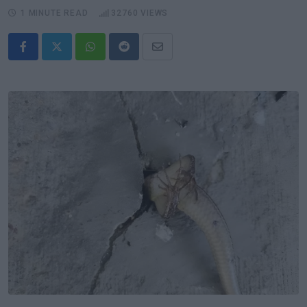
1 MINUTE READ
32760
VIEWS
Whatsapp
Reddit
Share
via
Email