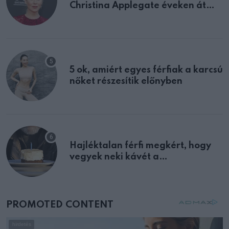
Christina Applegate éveken át
félreértett, pedig a szklerózis
multiplex egyértelmű jele volt
5 ok, amiért egyes férfiak a karcsú
nőket részesítik előnyben
Hajléktalan férfi megkért, hogy
vegyek neki kávét a
születésnapján – órákkal később
mellettem ült az első osztályon