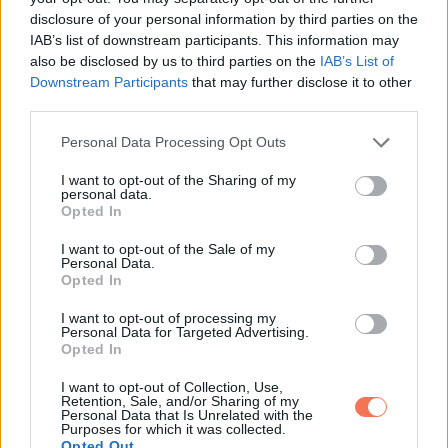
disclosure of your personal information by third parties on the
segítettem neki kijutni a résből. A szívem úgy vert, mintha ki
IAB’s list of downstream participants. This information may
akarna ugrani, de végigcsináltam. Amint szabad lett, egy
also be disclosed by us to third parties on the
IAB’s List of
pillanatra megdermedt, aztán villámgyorsan elszaladt,
Downstream Participants
that may further disclose it to other
third parties.
mintha ott sem lett volna.
Please note that this website/app uses one or more Google
Personal Data Processing Opt Outs
Később utánanéztem, és kiderült, hogy a szkinkek
services and may gather and store information including but
not limited to your visit or usage behaviour. You may click to
I want to opt-out of the Sharing of my
ártalmatlanok az emberre. Nem mérgezők, nem támadnak,
personal data.
grant or deny consent to Google and its third-party tags to
és csak akkor harapnak, ha nagyon megijednek, vagy durván
Opted In
use your data for below specified purposes in below Google
fogják meg őket.
consent section.
I want to opt-out of the Sale of my
Personal Data.
Opted In
Általában inkább menekülnek. Furcsa módon az egész
ijedtség után megnyugodtam. Nemcsak elmúlt a félelem,
I want to opt-out of processing my
Personal Data for Targeted Advertising.
hanem az is megmaradt bennem, hogy jól tettem, hogy
Opted In
segítettem.
I want to opt-out of Collection, Use,
Retention, Sale, and/or Sharing of my
Personal Data that Is Unrelated with the
Purposes for which it was collected.
Opted Out