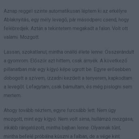
Aznap reggel szinte automatikusan léptem ki az erkélyre.
Ablaknyitás, egy mély levegő, pár másodperc csend, hogy
felébredjek. Aztán a tekintetem megakadt a falon. Volt ott
valami. Mozgott.
Lassan, szokatlanul, mintha önálló élete lenne. Összerándult
a gyomrom. Először azt hittem, csak árnyék. A következő
pillanatban már egy kígyó képe ugrott be. Egyre erősebben
dobogott a szívem, izzadni kezdett a tenyerem, kapkodtam
a levegőt. Lefagytam, csak bámultam, és még pislogni sem
mertem.
Ahogy tovább néztem, egyre furcsább lett. Nem úgy
mozgott, mint egy kígyó. Nem volt sima, hullámzó mozgása,
inkább rángatózott, mintha bajban lenne. Olyannak tűnt,
mintha befelé próbálna kúszni a falban, de a vége kint