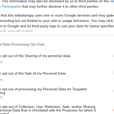
. This information may also be disclosed by us to third parties on the
IA
t. A munka terén is szerencsés fordulatok várhatók, érdemes leh
Participants
that may further disclose it to other third parties.
 that this website/app uses one or more Google services and may gath
including but not limited to your visit or usage behaviour. You may click 
 to Google and its third-party tags to use your data for below specifi
ogle consent section.
doskodásuk nagyobb káoszt, mint rendet hozhat. A szerelemben bá
l Data Processing Opt Outs
és jó üzletekre számíthatnak, de a túl nagy hozamot ígérő
o opt-out of the Sharing of my personal data.
In
o opt-out of the Sale of my Personal Data.
bbi csillagjegyet is, míg a Nap egész júliusban szemben áll a Pl
In
törekedjenek a kompromisszumra. Most derül ki, tudják-e kezelni
to opt-out of processing my Personal Data for Targeted
el ezelőtt szereztek.
ing.
In
o opt-out of Collection, Use, Retention, Sale, and/or Sharing
ersonal Data that Is Unrelated with the Purposes for which it
lected.