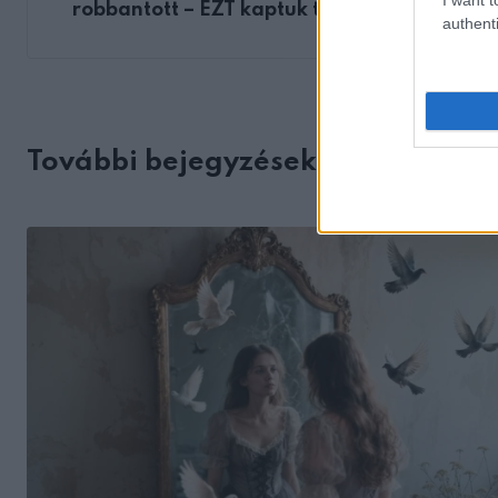
robbantott – EZT kaptuk tőle
authenti
További bejegyzések