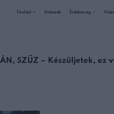
Főoldal
Emberek
Érdekesség
Vide
N, SZŰZ – Készüljetek, ez v