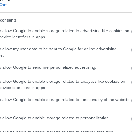
zeket a sebeket! Rengeteg kedvező lehetőséget kínálnak a csill
Out
ket érhessenek el. Ne csüggedjenek, a hónap vége pozitív fordu
consents
o allow Google to enable storage related to advertising like cookies on
evice identifiers in apps.
o allow my user data to be sent to Google for online advertising
s.
to allow Google to send me personalized advertising.
o allow Google to enable storage related to analytics like cookies on
evice identifiers in apps.
o allow Google to enable storage related to functionality of the website
KÖVETKEZŐ POS
o allow Google to enable storage related to personalization.
A családdal a Balatonnál nyaralunk
csak jól akartuk érezni magunk
o allow Google to enable storage related to security, including