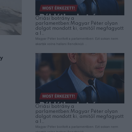
,
ÉLETMÓD
HOROSZKÓP
ly
2026- Dalai láma különleges jóslata a 1
csillagjegynek