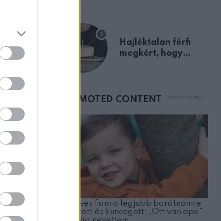
előnyben
agok, hogy
latokat
Hajléktalan férfi
megkért, hogy
vegyek neki kávét a
születésnapján –
órákkal később
mellettem ült az első
osztályon
ZT
, és
at..