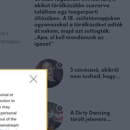
akiket törölközőkbe csavarva
találtam egy tengerparti
öltözőben. A 18. születésnapjukon
ugyanazokat a törölközőket adták
át nekem, majd azt suttogták:
ra a
„Apa, el kell mondanunk az
előrelépés
igazat”
5 színésznő, akikről
nem tudtad, hogy
 a
fiúként születtek
sonal or
ection to
ou may
 personal
A Dirty Dancing
out of the
törölt jelenete
 downstream
megerősíti azt, amit
sba.