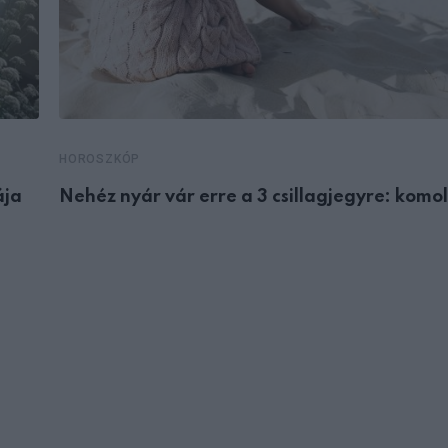
HOROSZKÓP
ája
Nehéz nyár vár erre a 3 csillagjegyre: komo