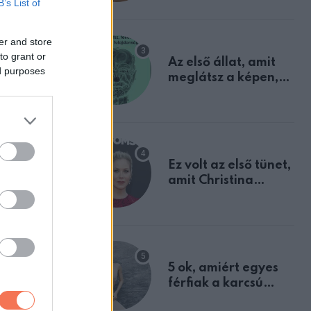
B’s List of
mindannyian
et
sejtettünk
er and store
to grant or
Az első állat, amit
ed purposes
meglátsz a képen,
elárulja legrosszabb
tran
tulajdonságodat
Ez volt az első tünet,
amit Christina
Applegate éveken
át félreértett, pedig
útóval,
a szklerózis
multiplex
egyértelmű jele volt
5 ok, amiért egyes
férfiak a karcsú
nőket részesítik