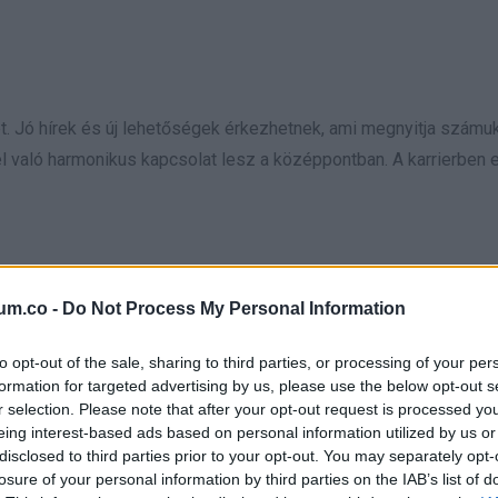
. Jó hírek és új lehetőségek érkezhetnek, ami megnyitja számuk
l való harmonikus kapcsolat lesz a középpontban. A karrierben 
kapcsolatukra azonban most jobban figyeljenek: gondoskodjanak
um.co -
Do Not Process My Personal Information
etések érhetik őket.
to opt-out of the sale, sharing to third parties, or processing of your per
 a helyzetet, pénz áll a házhoz.
formation for targeted advertising by us, please use the below opt-out s
r selection. Please note that after your opt-out request is processed y
eing interest-based ads based on personal information utilized by us or
disclosed to third parties prior to your opt-out. You may separately opt-
losure of your personal information by third parties on the IAB’s list of
ll lenniük, hogy buzgóságuk ne csapjon át mások feletti uralkodá