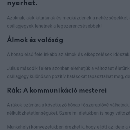
nyerhet.
Azoknak, akik kitartanak és megküzdenek a nehézségekkel, 
csillagjegyek lehetnek a legszerencsésebbek!
Álmok és valóság
A hónap első fele inkább az álmok és elképzelések időszaka 
Július második felére azonban elérhetjük a változást életün
csillagjegy különösen pozitív hatásokat tapasztalhat meg, d
Rák: A kommunikáció mesterei
A rákok számára a következő hónap főszereplővé válhatnak. 
nélkülözhetetlenségüket. Szerelmi életükben is nagy változá
Munkahelyi környezetükben érezhetik, hogy eljött az ideje a 