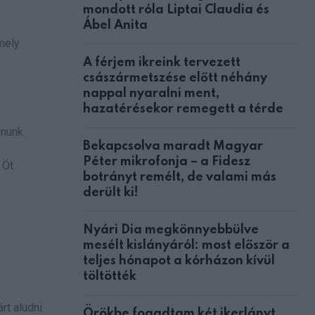
mondott róla Liptai Claudia és
Ábel Anita
mely
A férjem ikreink tervezett
császármetszése előtt néhány
nappal nyaralni ment,
hazatérésekor remegett a térde
lnunk.
Bekapcsolva maradt Magyar
Péter mikrofonja – a Fidesz
 Öt
botrányt remélt, de valami más
derült ki!
Nyári Dia megkönnyebbülve
mesélt kislányáról: most először a
teljes hónapot a kórházon kívül
töltötték
rt aludni
Örökbe fogadtam két ikerlányt,