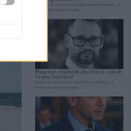
 sem
tán: