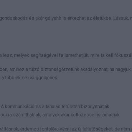
gondoskodás és akár gólyahír is érkezhet az életükbe. Lássuk, 
lesz, melyek segítségével felismerhetjük, mire is kell fókuszá
kben, amihez a túlzó biztonságérzetünk akadályozhat, ha hagyjuk.
e a többiek se csüggedjenek.
A kommunikáció és a tanulás területén bizonyíthatják
sokra számíthatnak, amelyek akár költözéssel is járhatnak.
váltásnak, érdemes fontolóra venni az új lehetőségeket, de nem á