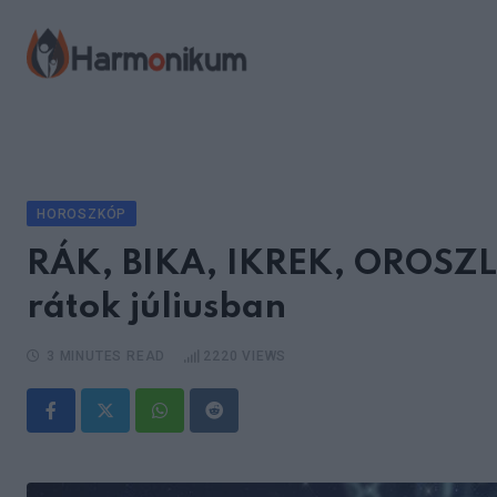
Skip
to
content
HOROSZKÓP
RÁK, BIKA, IKREK, OROSZLÁ
rátok júliusban
3 MINUTES READ
2220
VIEWS
Whatsapp
Reddit