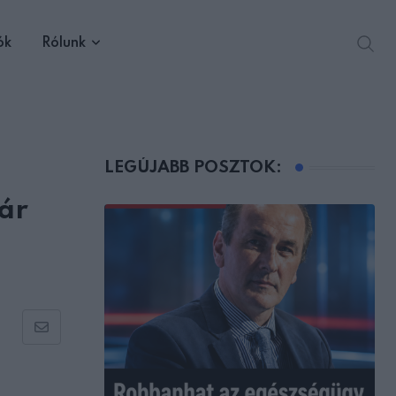
ók
Rólunk
LEGÚJABB POSZTOK:
ár
Share
via
Email