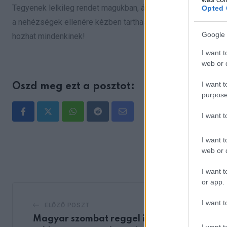
Tegyenek lelkileg rendet magukban, ápolják és oldják meg e
Opted 
a nehézségek ellenére kézben tarthassák életüket és sikere
Google 
hozhat mindenkinek!
I want t
web or d
I want t
Oszd meg ezt a posztot:
purpose
I want 
Whatsapp
Reddit
Share
via
I want t
Email
web or d
I want t
or app.
I want t
ELŐZŐ POSZT
Magyar szombat reggel ismét
I want t