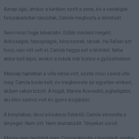
Aznap éjjel, amikor a kertben szólt a zene, és a vendégek
felszabadultan táncoltak, Camila meghozta a döntését.
Nem most fogja lebuktatni. Előbb mindent megért.
Adósságok, hazugságok, kényszerek, társak. Ha Rafael azt
hiszi, naiv nőt vett el, Camila hagyja ezt a tévhitet. Néha
akkor kell lépni, amikor a másik már biztos a győzelmében.
Másnap hajnalban a villa néma volt, szinte művi csend ülte
meg. Camila korán kelt, és megkereste az egyetlen embert,
akiben vakon bízott. A húgát, Marina Acevedót, joghallgatót,
aki éles szemű volt és gyors észjárású.
A konyhában, távol a kíváncsi fülektől, Camila elmondta a
lényeget. Nem sírt. Nem dramatizált. Tényeket sorolt.
Marina nem lepődött meg. Összeráncolta a homlokát, mintha