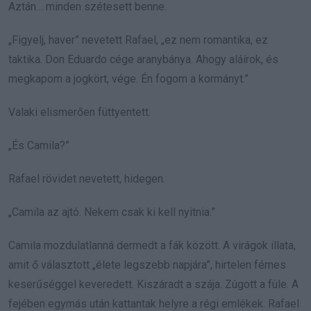
Aztán… minden szétesett benne.
„Figyelj, haver” nevetett Rafael, „ez nem romantika, ez
taktika. Don Eduardo cége aranybánya. Ahogy aláírok, és
megkapom a jogkört, vége. Én fogom a kormányt.”
Valaki elismerően füttyentett.
„És Camila?”
Rafael rövidet nevetett, hidegen.
„Camila az ajtó. Nekem csak ki kell nyitnia.”
Camila mozdulatlanná dermedt a fák között. A virágok illata,
amit ő választott „élete legszebb napjára”, hirtelen fémes
keserűséggel keveredett. Kiszáradt a szája. Zúgott a füle. A
fejében egymás után kattantak helyre a régi emlékek. Rafael