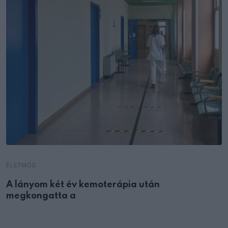
ÉLETMÓD
A lányom két év kemoterápia után
megkongatta a