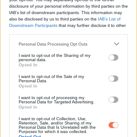
Camila megtette az első lépést. Átutalt egy közepes
disclosure of your personal information by third parties on the
IAB’s list of downstream participants. This information may
összeget, „hogy kapjon levegőt”. Ez nem megmentés volt,
also be disclosed by us to third parties on the
IAB’s List of
hanem csali.
Downstream Participants
that may further disclose it to other
third parties.
Rafael alig bírta leplezni a megkönnyebbülést. A hálája túl
Please note that this website/app uses one or more Google
Personal Data Processing Opt Outs
sok volt, a kedvessége hirtelen és színpadias.
services and may gather and store information including but
not limited to your visit or usage behaviour. You may click to
I want to opt-out of the Sharing of my
personal data.
Camila ezzel biztos lett benne. Rafael sarokban volt. És aki
grant or deny consent to Google and its third-party tags to
Opted In
use your data for below specified purposes in below Google
sarokban van, hibázik.
consent section.
I want to opt-out of the Sale of my
Personal Data.
Aztán jöttek a célzások.
Opted In
I want to opt-out of processing my
„Ha apád engedné, hogy aláírjak pár papírt, csak
Personal Data for Targeted Advertising.
apróságokat” mondta Rafael, „sokkal hatékonyabb lenne. A
Opted In
család jövője miatt.”
I want to opt-out of Collection, Use,
Retention, Sale, and/or Sharing of my
Personal Data that Is Unrelated with the
Camila úgy tett, mintha mérlegelne.
Purposes for which it was collected.
Opted Out