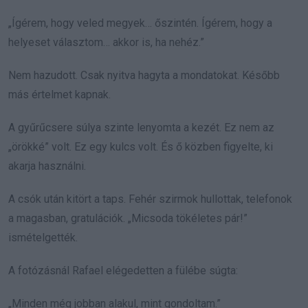
„Ígérem, hogy veled megyek… őszintén. Ígérem, hogy a
helyeset választom… akkor is, ha nehéz.”
Nem hazudott. Csak nyitva hagyta a mondatokat. Később
más értelmet kapnak.
A gyűrűcsere súlya szinte lenyomta a kezét. Ez nem az
„örökké” volt. Ez egy kulcs volt. És ő közben figyelte, ki
akarja használni.
A csók után kitört a taps. Fehér szirmok hullottak, telefonok
a magasban, gratulációk. „Micsoda tökéletes pár!”
ismételgették.
A fotózásnál Rafael elégedetten a fülébe súgta:
„Minden még jobban alakul, mint gondoltam.”