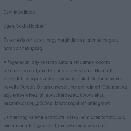
Camila bólintott.
„Igen. Sokkal jobban.”
És ez először azóta, hogy meghallotta a pálmák mögött,
nem volt hazugság.
A fogadáson, egy átlátszó sátor alatt Camila rokonról
rokonra mozgott, mintha pontos terv szerint. Nevetett,
koccintott, megköszönte a jókívánságokat. Közben távolról
figyelte Rafaelt. Ő nem ünnepelt, hanem felmért. Odament az
apja embereihez, túl sokat kérdezett, útvonalakat,
haszonkulcsot, „bővítési lehetőségeket” emlegetett.
Camila még valamit észrevett. Rafael nem csak törtető volt,
hanem sietett. Úgy sietett, mint aki sarokba szorult.