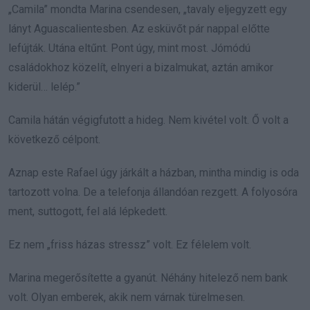
„Camila” mondta Marina csendesen, „tavaly eljegyzett egy
lányt Aguascalientesben. Az esküvőt pár nappal előtte
lefújták. Utána eltűnt. Pont úgy, mint most. Jómódú
családokhoz közelít, elnyeri a bizalmukat, aztán amikor
kiderül… lelép.”
Camila hátán végigfutott a hideg. Nem kivétel volt. Ő volt a
következő célpont.
Aznap este Rafael úgy járkált a házban, mintha mindig is oda
tartozott volna. De a telefonja állandóan rezgett. A folyosóra
ment, suttogott, fel alá lépkedett.
Ez nem „friss házas stressz” volt. Ez félelem volt.
Marina megerősítette a gyanút. Néhány hitelező nem bank
volt. Olyan emberek, akik nem várnak türelmesen.