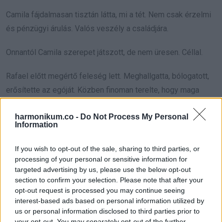
Camila fájdalmasan tisztán látta, mi a tét. Nem csak érzelmi
és pénzügyi árulás. Valós veszély a családjára.
Onnantól Camila szerepet játszott, de nem üresen. Céllal.
Rafael előtt megértő feleség lett. Meghallgatta, bólogatott,
erősítette az egóját. Közben finoman terelte, hogy maga
beszéljen a mohóságáról.
harmonikum.co -
Do Not Process My Personal
Information
„Ha nyomás alatt vagy, drágám, mondd el” mondta. „Most
már egy csapat vagyunk.”
If you wish to opt-out of the sale, sharing to third parties, or
processing of your personal or sensitive information for
Rafael pont úgy reagált, ahogy Camila várta. Megnyílt. „Régi
targeted advertising by us, please use the below opt-out
ügyei” voltak, „félbemaradt dolgok”, „amit nem lehet tovább
section to confirm your selection. Please note that after your
opt-out request is processed you may continue seeing
halogatni”. Minden mondata sürgetés volt, csak szépen
interest-based ads based on personal information utilized by
becsomagolva.
us or personal information disclosed to third parties prior to
your opt-out. You may separately opt-out of the further