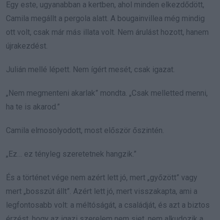
Egy este, ugyanabban a kertben, ahol minden elkezdődött,
Camila megállt a pergola alatt. A bougainvillea még mindig
ott volt, csak már más illata volt. Nem árulást hozott, hanem
újrakezdést.
Julián mellé lépett. Nem ígért mesét, csak igazat.
„Nem megmenteni akarlak” mondta. „Csak melletted menni,
ha te is akarod.”
Camila elmosolyodott, most először őszintén.
„Ez… ez tényleg szeretetnek hangzik.”
És a történet vége nem azért lett jó, mert „győzött” vagy
mert „bosszút állt”. Azért lett jó, mert visszakapta, ami a
legfontosabb volt: a méltóságát, a családját, és azt a biztos
érzést, hogy az igazi szerelem nem siet, nem alkudozik a