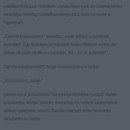
odalépett hozzá félénken. Julián Ríos volt, az üzemeltetés
vezetője. Mindig csendben dolgozott, nem kereste a
figyelmet.
„Camila kisasszony” mondta, „csak annyit szeretnék
mondani. Egy botránnyal mindent felboríthatott volna, de
maga okosan védte a családját. Az… az is szeretet.”
Camila meglepődött, hogy összeszorul a torka.
„Köszönöm, Julián.”
Idővel ez a „köszönöm” beszélgetésekbe fordult. Aztán
bizalomba. Aztán lassan, maszkok és rejtett számítások
nélkül, valamibe, amiről Camila már azt hitte, túl korán
vesztette el: hitbe.