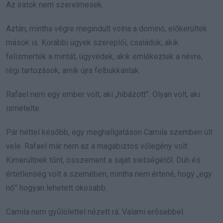
Az iratok nem szerelmesek.
Aztán, mintha végre megindult volna a dominó, előkerültek
mások is. Korábbi ügyek szereplői, családok, akik
felismerték a mintát, ügyvédek, akik emlékeztek a névre,
régi tartozások, amik újra felbukkantak.
Rafael nem egy ember volt, aki „hibázott”. Olyan volt, aki
ismételte.
Pár héttel később, egy meghallgatáson Camila szemben ült
vele. Rafael már nem az a magabiztos vőlegény volt.
Kimerültnek tűnt, összement a saját sietségétől. Düh és
értetlenség volt a szemében, mintha nem értené, hogy „egy
nő” hogyan lehetett okosabb.
Camila nem gyűlölettel nézett rá. Valami erősebbel.