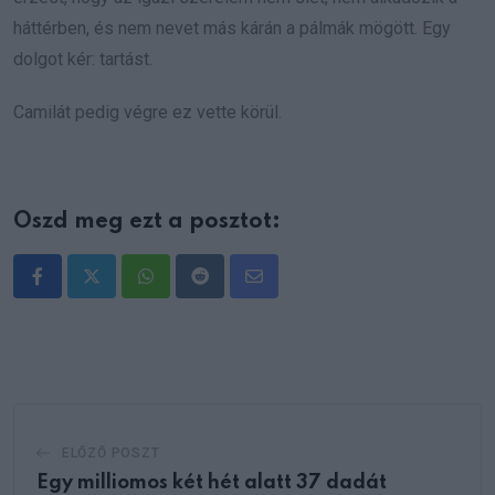
háttérben, és nem nevet más kárán a pálmák mögött. Egy
dolgot kér: tartást.
Camilát pedig végre ez vette körül.
Oszd meg ezt a posztot:
Whatsapp
Reddit
Share
via
Email
ELŐZŐ POSZT
Egy milliomos két hét alatt 37 dadát