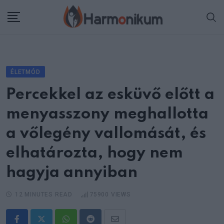
Skip
to
content
ÉLETMÓD
Percekkel az esküvő előtt a
menyasszony meghallotta
a vőlegény vallomását, és
elhatározta, hogy nem
hagyja annyiban
12 MINUTES READ
75900
VIEWS