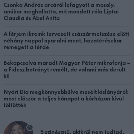
Csonka András arcáról lefagyott a mosoly,
amikor meghallotta, mit mondott róla Liptai
Claudia és Ábel Anita
A férjem ikreink tervezett császármetszése előtt
néhány nappal nyaralni ment, hazatérésekor
remegett a térde
Bekapcsolva maradt Magyar Péter mikrofonja –
a Fidesz botrányt remélt, de valami más derült
ki!
Nyári Dia megkönnyebbülve mesélt kislányáról:
most először a teljes hónapot a kórházon kívül
töltötték
5 színésznő, akikről nem tudtad,