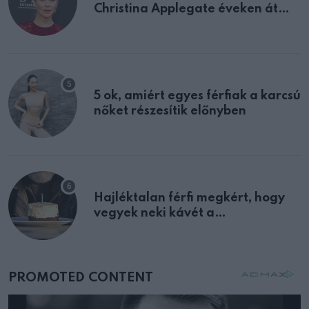
Christina Applegate éveken át
félreértett, pedig a szklerózis
multiplex egyértelmű jele volt
5 ok, amiért egyes férfiak a karcsú
nőket részesítik előnyben
Hajléktalan férfi megkért, hogy
vegyek neki kávét a
születésnapján – órákkal később
mellettem ült az első osztályon