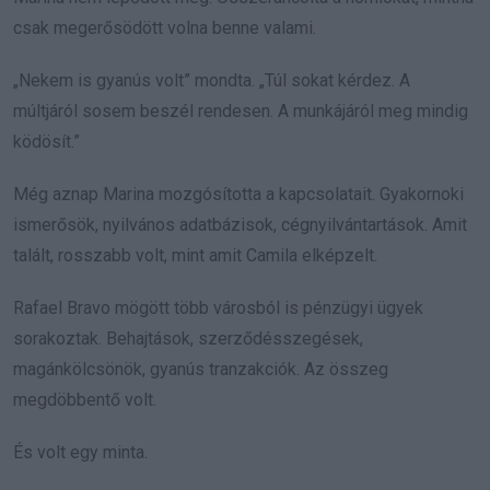
csak megerősödött volna benne valami.
„Nekem is gyanús volt” mondta. „Túl sokat kérdez. A
múltjáról sosem beszél rendesen. A munkájáról meg mindig
ködösít.”
Még aznap Marina mozgósította a kapcsolatait. Gyakornoki
ismerősök, nyilvános adatbázisok, cégnyilvántartások. Amit
talált, rosszabb volt, mint amit Camila elképzelt.
Rafael Bravo mögött több városból is pénzügyi ügyek
sorakoztak. Behajtások, szerződésszegések,
magánkölcsönök, gyanús tranzakciók. Az összeg
megdöbbentő volt.
És volt egy minta.