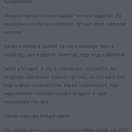
Nyugalommal.
„Rosszul mérted fel, kivel kezdtél” mondta higgadtan. „És
veszélybe sodortad a családomat. Ezt nem lehet virágokkal
elintézni.”
Rafael lesütötte a szemét. Ez volt a veresége. Nem a
rendőrség, nem a papírok, hanem az, hogy vége a játékának.
Teltek a hónapok. A cég új szabályokat vezetett be, és
szigorúbb ellenőrzést. Eduardo fájt belül, de erőt adott neki,
hogy a lányai összetartottak. Marina lediplomázott, majd
vagyonvédelmi területen kezdett dolgozni. A saját
tapasztalata vitte arra.
Camila végre újra levegőt kapott.
Egy délután, amikor a logisztikai központban sétált, egy férfi