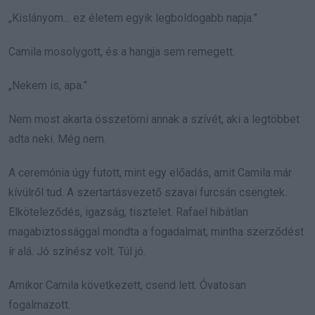
„Kislányom… ez életem egyik legboldogabb napja.”
Camila mosolygott, és a hangja sem remegett.
„Nekem is, apa.”
Nem most akarta összetörni annak a szívét, aki a legtöbbet
adta neki. Még nem.
A ceremónia úgy futott, mint egy előadás, amit Camila már
kívülről tud. A szertartásvezető szavai furcsán csengtek.
Elköteleződés, igazság, tisztelet. Rafael hibátlan
magabiztossággal mondta a fogadalmat, mintha szerződést
ír alá. Jó színész volt. Túl jó.
Amikor Camila következett, csend lett. Óvatosan
fogalmazott.