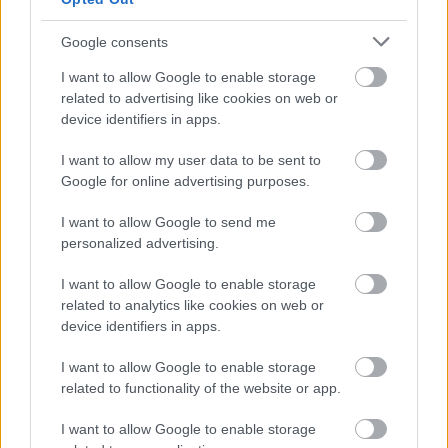
„Beszélek vele” felelte nyugodtan.
Google consents
Rafael feszültsége nőtt. Vele együtt az esély is, hogy elront
I want to allow Google to enable storage
related to advertising like cookies on web or
valamit.
device identifiers in apps.
Közben Marina nem állt le. Dossziét rakott össze.
I want to allow my user data to be sent to
Nyilvántartások, képernyőfotók, dátumok, e-mailek. Camila
Google for online advertising purposes.
minden beszélgetést feljegyzett. Minden kérést. Minden
I want to allow Google to send me
utalást. Nem megalázni akarta, hanem védeni magukat.
personalized advertising.
A bukás egy teljesen átlagos délutánon jött el.
I want to allow Google to enable storage
related to analytics like cookies on web or
device identifiers in apps.
Rafael látszólag nyugodtan közölte, hogy „sürgős
lehetőség” adódott. Közvetítők nélkül kell lépniük. Camila
I want to allow Google to enable storage
ránézett, és mosolygott, mintha végre beadná a derekát.
related to functionality of the website or app.
I want to allow Google to enable storage
„Apa azt mondta, talán rád bíz pár műveletet, ha minden