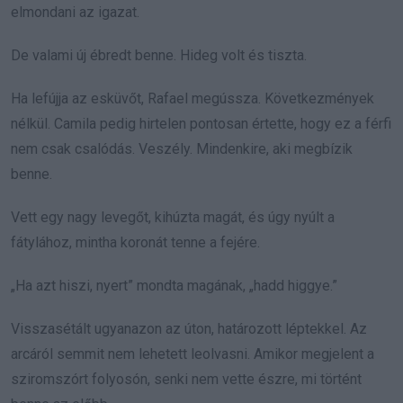
elmondani az igazat.
De valami új ébredt benne. Hideg volt és tiszta.
Ha lefújja az esküvőt, Rafael megússza. Következmények
nélkül. Camila pedig hirtelen pontosan értette, hogy ez a férfi
nem csak csalódás. Veszély. Mindenkire, aki megbízik
benne.
Vett egy nagy levegőt, kihúzta magát, és úgy nyúlt a
fátylához, mintha koronát tenne a fejére.
„Ha azt hiszi, nyert” mondta magának, „hadd higgye.”
Visszasétált ugyanazon az úton, határozott léptekkel. Az
arcáról semmit nem lehetett leolvasni. Amikor megjelent a
sziromszórt folyosón, senki nem vette észre, mi történt