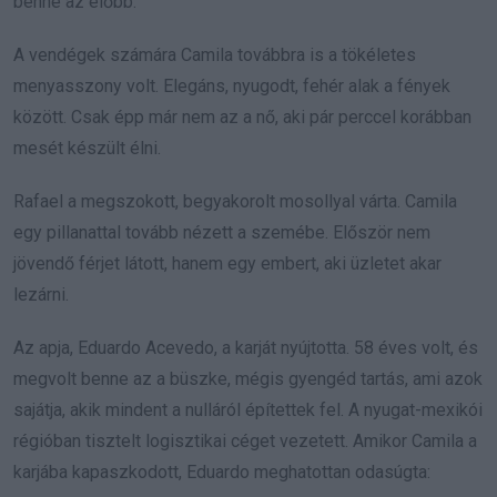
benne az előbb.
A vendégek számára Camila továbbra is a tökéletes
menyasszony volt. Elegáns, nyugodt, fehér alak a fények
között. Csak épp már nem az a nő, aki pár perccel korábban
mesét készült élni.
Rafael a megszokott, begyakorolt mosollyal várta. Camila
egy pillanattal tovább nézett a szemébe. Először nem
jövendő férjet látott, hanem egy embert, aki üzletet akar
lezárni.
Az apja, Eduardo Acevedo, a karját nyújtotta. 58 éves volt, és
megvolt benne az a büszke, mégis gyengéd tartás, ami azok
sajátja, akik mindent a nulláról építettek fel. A nyugat-mexikói
régióban tisztelt logisztikai céget vezetett. Amikor Camila a
karjába kapaszkodott, Eduardo meghatottan odasúgta: