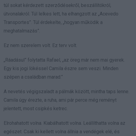
túl sokat kérdezett szerződésekről, beszállítókról,
útvonalakról. Túl lelkes lett, ha elhangzott az „Acevedo
Transportes”. Túl érdekelte, „hogyan működik a
meghatalmazás”.
Ez nem szerelem volt. Ez terv volt.
„Ráadásul” folytatta Rafael, „az öreg már nem mai gyerek.
Egy kis jogi lökéssel Camila észre sem veszi. Minden
szépen a családban marad.”
A nevetés végigszaladt a pálmák között, mintha taps lenne.
Camila úgy érezte, a ruha, ami pár perce még reményt
jelentett, most csipkés ketrec.
Elrohahatott volna. Kiabálhatott volna. Leállíthatta volna az
egészet. Csak ki kellett volna állnia a vendégek elé, és