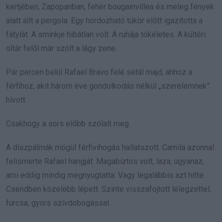
kertjében, Zapopanban, fehér bougainvillea és meleg fények
alatt állt a pergola. Egy hordozható tükör előtt igazította a
fátylát. A sminkje hibátlan volt. A ruhája tökéletes. A kültéri
oltár felől már szólt a lágy zene.
Pár percen belül Rafael Bravo felé sétál majd, ahhoz a
férfihoz, akit három éve gondolkodás nélkül „szerelemnek”
hívott.
Csakhogy a sors előbb szólalt meg.
A díszpálmák mögül férfivihogás hallatszott. Camila azonnal
felismerte Rafael hangját. Magabiztos volt, laza, ugyanaz,
ami eddig mindig megnyugtatta. Vagy legalábbis azt hitte.
Csendben közelebb lépett. Szinte visszafojtott lélegzettel,
furcsa, gyors szívdobogással.